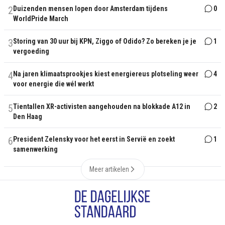
2
Duizenden mensen lopen door Amsterdam tijdens
0
WorldPride March
3
Storing van 30 uur bij KPN, Ziggo of Odido? Zo bereken je je
1
vergoeding
4
Na jaren klimaatsprookjes kiest energiereus plotseling weer
4
voor energie die wél werkt
5
Tientallen XR-activisten aangehouden na blokkade A12 in
2
Den Haag
6
President Zelensky voor het eerst in Servië en zoekt
1
samenwerking
Meer artikelen