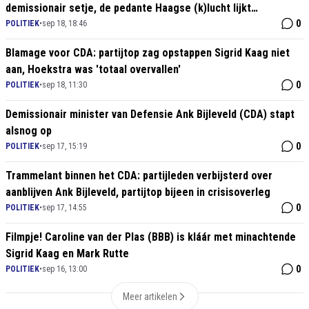
demissionair setje, de pedante Haagse (k)lucht lijkt
opgeklaard
0
POLITIEK
•
sep 18, 18:46
Blamage voor CDA: partijtop zag opstappen Sigrid Kaag niet
aan, Hoekstra was 'totaal overvallen'
0
POLITIEK
•
sep 18, 11:30
Demissionair minister van Defensie Ank Bijleveld (CDA) stapt
alsnog op
0
POLITIEK
•
sep 17, 15:19
Trammelant binnen het CDA: partijleden verbijsterd over
aanblijven Ank Bijleveld, partijtop bijeen in crisisoverleg
0
POLITIEK
•
sep 17, 14:55
Filmpje! Caroline van der Plas (BBB) is kláár met minachtende
Sigrid Kaag en Mark Rutte
0
POLITIEK
•
sep 16, 13:00
Meer artikelen