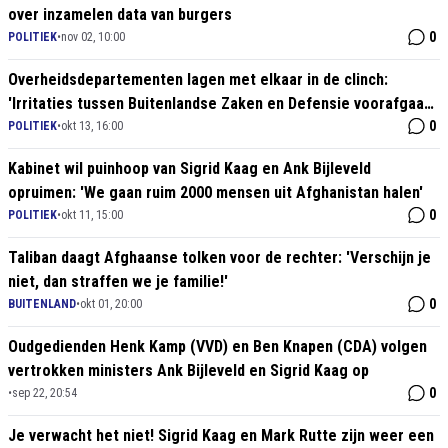
over inzamelen data van burgers
0
POLITIEK
•
nov 02, 10:00
Overheidsdepartementen lagen met elkaar in de clinch:
'Irritaties tussen Buitenlandse Zaken en Defensie voorafgaand
aan evacuaties'
0
POLITIEK
•
okt 13, 16:00
Kabinet wil puinhoop van Sigrid Kaag en Ank Bijleveld
opruimen: 'We gaan ruim 2000 mensen uit Afghanistan halen'
0
POLITIEK
•
okt 11, 15:00
Taliban daagt Afghaanse tolken voor de rechter: 'Verschijn je
niet, dan straffen we je familie!'
0
BUITENLAND
•
okt 01, 20:00
Oudgedienden Henk Kamp (VVD) en Ben Knapen (CDA) volgen
vertrokken ministers Ank Bijleveld en Sigrid Kaag op
0
•
sep 22, 20:54
Je verwacht het niet! Sigrid Kaag en Mark Rutte zijn weer een