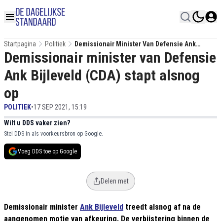
Startpagina
Politiek
Demissionair Minister Van Defensie Ank
Demissionair minister van Defensie
Bijleveld (CDA) Stapt Alsnog Op
Ank Bijleveld (CDA) stapt alsnog
op
POLITIEK
•
17 SEP 2021, 15:19
Wilt u DDS vaker zien?
Stel DDS in als voorkeursbron op Google.
Voeg DDS toe op Google
Delen met
Demissionair minister
Ank Bijleveld
treedt alsnog af na de
aangenomen motie van afkeuring. De verbijstering binnen de