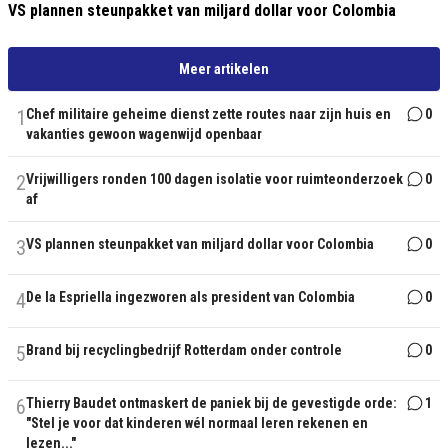
VS plannen steunpakket van miljard dollar voor Colombia
Meer artikelen
1
Chef militaire geheime dienst zette routes naar zijn huis en
0
vakanties gewoon wagenwijd openbaar
2
Vrijwilligers ronden 100 dagen isolatie voor ruimteonderzoek
0
af
3
VS plannen steunpakket van miljard dollar voor Colombia
0
4
De la Espriella ingezworen als president van Colombia
0
5
Brand bij recyclingbedrijf Rotterdam onder controle
0
6
Thierry Baudet ontmaskert de paniek bij de gevestigde orde:
1
"Stel je voor dat kinderen wél normaal leren rekenen en
lezen..."