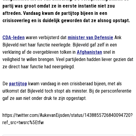
partij was groot omdat ze in eerste instantie niet zou
aftreden. Vandaag kwam de partijtop bijeen in een
crisisoverleg en is duidelijk geworden dat ze alsnog opstapt.
CDA-leden
waren verbijsterd dat
minister van Defensie
Ank
Bijleveld niet haar functie neerlegde. Bijleveld gaf zelf in een
verklaring af de overgebleven tolken in
Afghanistan
snel in
veiligheid te willen brengen. Veel partijleden hadden liever gezien dat
ze direct haar functie had neergelegd.
De
partijtop
kwam vandaag in een crisisberaad bijeen, met als
uitkomst dat Bijleveld toch stopt als minister. Bij de persconferentie
gaf ze aan niet onder druk te zijn opgestapt.
https://twitter.com/AukevanEijsden/status/1438855726840094720?
ref_src=twsrc%5Etfw