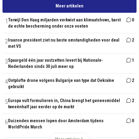
Meer artikelen
1
Terwijl Den Haag miljarden verkwist aan klimaatshows, barst
0
de echte bescherming onder onze voeten
2
Iraanse president ziet nu beste omstandigheden voor deal
2
met VS
3
Spaargeld één jaar vastzetten levert bij Nationale-
1
Nederlanden sinds 30 juli meer op
4
Ontplofte drone volgens Bulgarije van type dat Oekraïne
2
gebruikt
5
Europa vult formulieren in, China brengt het geneesmiddel
2
tweeënhalf jaar eerder op de markt
6
Duizenden mensen lopen door Amsterdam tijdens
0
WorldPride March