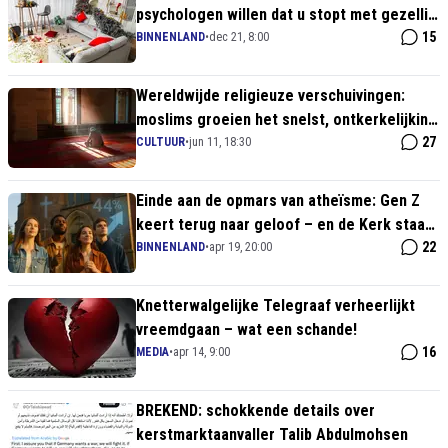
psychologen willen dat u stopt met gezellig
doen en gaat janken op TikTok
15
BINNENLAND
•
dec 21, 8:00
Wereldwijde religieuze verschuivingen:
moslims groeien het snelst, ontkerkelijking
neemt toe
27
CULTUUR
•
jun 11, 18:30
Einde aan de opmars van atheïsme: Gen Z
keert terug naar geloof – en de Kerk staat
klaar
22
BINNENLAND
•
apr 19, 20:00
Knetterwalgelijke Telegraaf verheerlijkt
vreemdgaan – wat een schande!
16
MEDIA
•
apr 14, 9:00
BREKEND: schokkende details over
kerstmarktaanvaller Talib Abdulmohsen