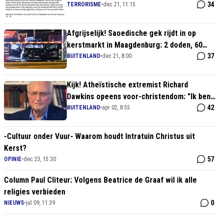
34
TERRORISME
•
dec 21, 11:15
Afgrijselijk! Saoedische gek rijdt in op
kerstmarkt in Maagdenburg: 2 doden, 60
gewonden
37
BUITENLAND
•
dec 21, 8:00
Kijk! Atheïstische extremist Richard
Dawkins opeens voor-christendom: "Ik ben
cultureel een Christen, Islam is gevaarlijk!"
42
BUITENLAND
•
apr 02, 8:55
-Cultuur onder Vuur- Waarom houdt Intratuin Christus uit
Kerst?
57
OPINIE
•
dec 23, 15:30
Column Paul Cliteur: Volgens Beatrice de Graaf wil ik alle
religies verbieden
0
NIEUWS
•
jul 09, 11:39