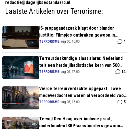
redactie@dagelijksestandaard.nl
.
Laatste Artikelen over Terrorisme:
IS-propagandazaak klapt door blunder
justitie: Filmpjes ontbraken gewoon in
strafdossier!
4
TERRORISME
•
aug 06, 10:00
Terreurdeskundige slaat alarm: Nederland
telt een harde jihadistische kern van 500
man
14
TERRORISME
•
aug 05, 17:00
Vierde terreurverdachte opgepakt: Twee
medeverdachten waren al veroordeeld voor
aanslagvoorbereiding!
5
TERRORISME
•
aug 05, 16:00
Terwijl Den Haag over inclusie praat,
onderhouden ISKP-aanstuurders gewoon