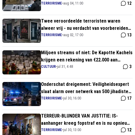
contact met een jongeman in Brabant
12
TERRORISME
•
aug 04, 11:00
Twee veroordeelde terroristen waren
alweer vrij - nu verdacht van voorbereiden
nieuwe aanslag!
13
TERRORISME
•
aug 02, 17:00
Miljoen streams of niet: De Kapotte Kachels
krijgen een rekening van €22.000 aan
proceskosten
3
CULTUUR
•
jul 31, 4:48
Onderschat dreigement: Veiligheidsexpert
slaat alarm over netwerk van 500 jihadisten
in NL!
17
TERRORISME
•
jul 30, 16:00
TERREUR-BLUNDER VAN JUSTITIE: IS-
aanhanger kreeg fopstraf en is nu opnieuw
gearresteerd!
12
TERRORISME
•
jul 30, 13:00