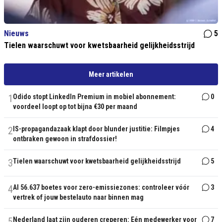
Nieuws
5
Tielen waarschuwt voor kwetsbaarheid gelijkheidsstrijd
Meer artikelen
1
Odido stopt LinkedIn Premium in mobiel abonnement:
0
voordeel loopt op tot bijna €30 per maand
2
IS-propagandazaak klapt door blunder justitie: Filmpjes
4
ontbraken gewoon in strafdossier!
3
Tielen waarschuwt voor kwetsbaarheid gelijkheidsstrijd
5
4
Al 56.637 boetes voor zero-emissiezones: controleer vóór
3
vertrek of jouw bestelauto naar binnen mag
5
Nederland laat zijn ouderen creperen: Eén medewerker voor
7