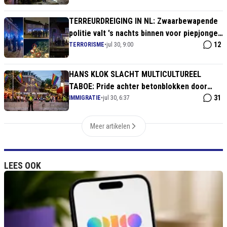
TERREURDREIGING IN NL: Zwaarbewapende
politie valt 's nachts binnen voor piepjonge
verdachten!
12
TERRORISME
•
jul 30, 9:00
HANS KLOK SLACHT MULTICULTUREEL
TABOE: Pride achter betonblokken door
geïmporteerd geweld!
31
IMMIGRATIE
•
jul 30, 6:37
Meer artikelen
LEES OOK