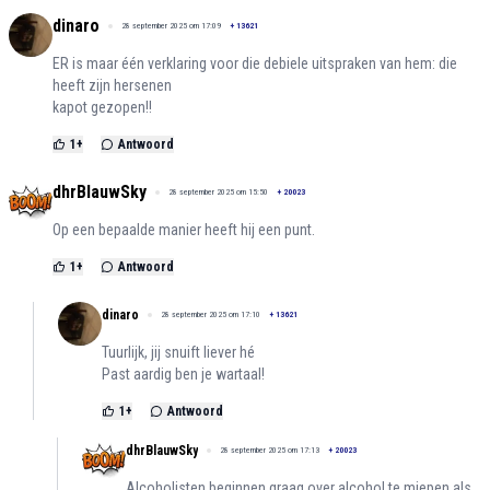
dinaro
28 september 2025 om 17:09
+
13621
ER is maar één verklaring voor die debiele uitspraken van hem: die
heeft zijn hersenen
kapot gezopen!!
1
+
Antwoord
dhrBlauwSky
28 september 2025 om 15:50
+
20023
Op een bepaalde manier heeft hij een punt.
1
+
Antwoord
dinaro
28 september 2025 om 17:10
+
13621
Tuurlijk, jij snuift liever hé
Past aardig ben je wartaal!
1
+
Antwoord
dhrBlauwSky
28 september 2025 om 17:13
+
20023
Alcoholisten beginnen graag over alcohol te miepen als