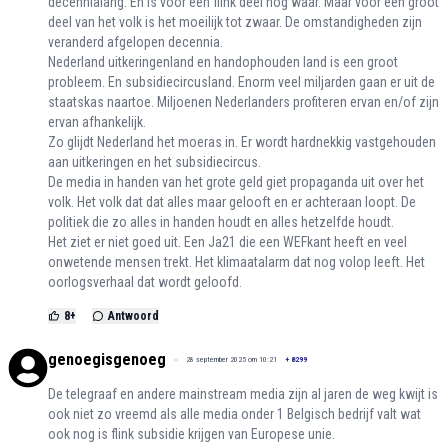
decennialang. En is voor een flink deel nog waar. Maar voor een groot
deel van het volk is het moeilijk tot zwaar. De omstandigheden zijn
veranderd afgelopen decennia.
Nederland uitkeringenland en handophouden land is een groot
probleem. En subsidiecircusland. Enorm veel miljarden gaan er uit de
staatskas naartoe. Miljoenen Nederlanders profiteren ervan en/of zijn
ervan afhankelijk.
Zo glijdt Nederland het moeras in. Er wordt hardnekkig vastgehouden
aan uitkeringen en het subsidiecircus.
De media in handen van het grote geld giet propaganda uit over het
volk. Het volk dat dat alles maar gelooft en er achteraan loopt. De
politiek die zo alles in handen houdt en alles hetzelfde houdt.
Het ziet er niet goed uit. Een Ja21 die een WEFkant heeft en veel
onwetende mensen trekt. Het klimaatalarm dat nog volop leeft. Het
oorlogsverhaal dat wordt geloofd.
8
+
Antwoord
genoegisgenoeg
28 september 2025 om 10:21
+
8299
De telegraaf en andere mainstream media zijn al jaren de weg kwijt is
ook niet zo vreemd als alle media onder 1 Belgisch bedrijf valt wat
ook nog is flink subsidie krijgen van Europese unie.