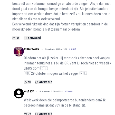
besteedt aan volkomen onnodige en absurde dingen. Als je dan niet
dood gaat van de honger ben je inderdaad rijk. Als je buitenlanders
importeert om werk te doen dat je best zelf zou kunnen doen ben je
niet alleen rijk maar ook verwend.
Een verwend rijkeluiskind dat zijn fortuin verspilt en daardoor in de
moeilijkheden komt is niet zielig maar oliedom.
9
+
Antwoord
01Gafferke
28 september 2025 om 9:50
+
91917
Oliedom net als jij zeker. Jij stort ook zeker een deel van jou
inkomen terug net als bij de SP. Vent lul toch niet zo vreselijk
LINKS dom!🇮🇱
🇳🇱29 oktober mogen wij het zeggen🇳🇱
9
+
Antwoord
xyz1234
28 september 2025 om 11:06
+
116489
Welk werk doen die geïmporteerde buitenlanders dan? Ik
begreep namelijk dat 70% in de bijstand zit.
7
+
Antwoord