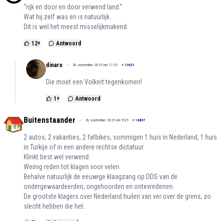
“rijk en door en door verwend land.”
Wat hij zelf was en is natuurlijk.
Dit is wel het meest misselijkmakend.
12
+
Antwoord
dinaro
28 september 2025 om 17:25
+
13621
Die moet een Volkert tegenkomen!
1
+
Antwoord
Buitenstaander
28 september 2025 om 9:05
+
14837
2 autos, 2 vakanties, 2 fatbikes, sommigen 1 huis in Nederland, 1 huis
in Turkije of in een andere rechtse dictatuur.
Klinkt best wel verwend.
Weinig reden tot klagen voor velen.
Behalve natuurlijk de eeuwige klaagzang op DDS van de
ondergewaardeerden, ongehoorden en ontevredenen.
De grootste klagers over Nederland huilen van ver over de grens, zo
slecht hebben die het.