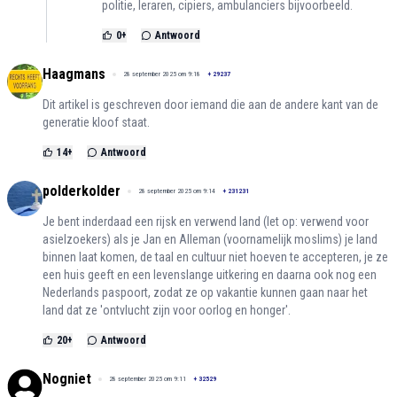
politie, leraren, cipiers, ambulanciers bijvoorbeeld.
0
+
Antwoord
Haagmans
28 september 2025 om 9:18
+
29237
Dit artikel is geschreven door iemand die aan de andere kant van de
generatie kloof staat.
14
+
Antwoord
polderkolder
28 september 2025 om 9:14
+
231231
Je bent inderdaad een rijsk en verwend land (let op: verwend voor
asielzoekers) als je Jan en Alleman (voornamelijk moslims) je land
binnen laat komen, de taal en cultuur niet hoeven te accepteren, je ze
een huis geeft en een levenslange uitkering en daarna ook nog een
Nederlands paspoort, zodat ze op vakantie kunnen gaan naar het
land dat ze 'ontvlucht zijn voor oorlog en honger'.
20
+
Antwoord
Nogniet
28 september 2025 om 9:11
+
32529