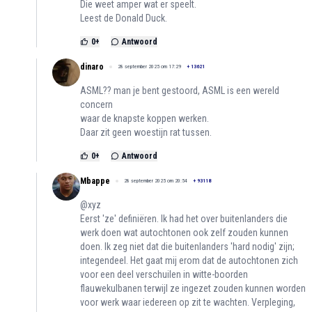
Die weet amper wat er speelt.
Leest de Donald Duck.
0
+
Antwoord
dinaro
28 september 2025 om 17:29
+
13621
ASML?? man je bent gestoord, ASML is een wereld
concern
waar de knapste koppen werken.
Daar zit geen woestijn rat tussen.
0
+
Antwoord
Mbappe
28 september 2025 om 20:54
+
93118
@xyz
Eerst 'ze' definiëren. Ik had het over buitenlanders die
werk doen wat autochtonen ook zelf zouden kunnen
doen. Ik zeg niet dat die buitenlanders 'hard nodig' zijn;
integendeel. Het gaat mij erom dat de autochtonen zich
voor een deel verschuilen in witte-boorden
flauwekulbanen terwijl ze ingezet zouden kunnen worden
voor werk waar iedereen op zit te wachten. Verpleging,