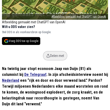
Afbeelding gemaakt met ChatGPT van OpenAI
Afbeelding gemaakt met ChatGPT van OpenAI
Wilt u DDS vaker zien?
Stel DDS in als voorkeursbron op Google.
Voeg DDS toe op Google
Delen met
Na twintig jaar stopt econoom Jaap van Duijn (81) als
columnist bij
De Telegraaf
. In zijn afscheidsinterview noemt hij
Nederland
een “rijk en door en door verwend land.” Pardon?
Terwijl miljoenen Nederlanders elke maand worstelen om rond
te komen, de woningnood explodeert, de zorg kraakt, en de
belastingdruk naar recordhoogte is gestegen, noemt Van
Duijn dit land “verwend.”