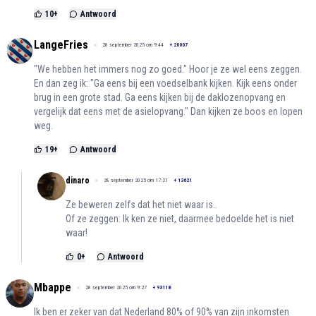
10
+
Antwoord
LangeFries
28 september 2025 om 9:44
+
20007
"We hebben het immers nog zo goed." Hoor je ze wel eens zeggen.
En dan zeg ik: "Ga eens bij een voedselbank kijken. Kijk eens onder
brug in een grote stad. Ga eens kijken bij de daklozenopvang en
vergelijk dat eens met de asielopvang." Dan kijken ze boos en lopen
weg.
19
+
Antwoord
dinaro
28 september 2025 om 17:21
+
13621
Ze beweren zelfs dat het niet waar is..
Of ze zeggen: Ik ken ze niet, daarmee bedoelde het is niet
waar!
0
+
Antwoord
Mbappe
28 september 2025 om 9:27
+
93118
Ik ben er zeker van dat Nederland 80% of 90% van zijn inkomsten