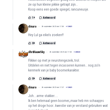
ze op hun kleine pikkie getrapt zijn...
Koop eens een goede spiegel, rancuneusje.
1
+
Antwoord
dinaro
28 september 2025 om 17:30
+
13621
Hey Lul ga eikels zoeken!!
0
+
Antwoord
dhrBlauwSky
28 september 2025 om 17:34
+
20023
Flikker op met je neurotengezeik, trol.
Uitdelen en niet tegen incasseren kunnen... nog zo'n
kenmerk van je baby boomerkarakter.
0
+
Antwoord
dinaro
28 september 2025 om 17:37
+
13621
Joh....arme stakker.....
Ik ben helemaal geen boomer,,maar heb mn schaapjes
op het droge hoor...kwestie van je verstand gebruiken wat