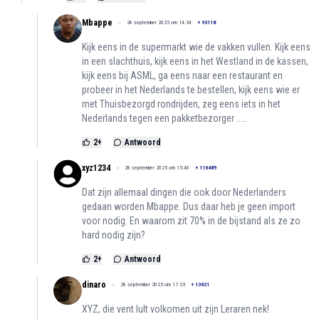
Mbappe
28 september 2025 om 14:34
+
93118
Kijk eens in de supermarkt wie de vakken vullen. Kijk eens
in een slachthuis, kijk eens in het Westland in de kassen,
kijk eens bij ASML, ga eens naar een restaurant en
probeer in het Nederlands te bestellen, kijk eens wie er
met Thuisbezorgd rondrijden, zeg eens iets in het
Nederlands tegen een pakketbezorger .....
2
+
Antwoord
xyz1234
28 september 2025 om 15:46
+
116489
Dat zijn allemaal dingen die ook door Nederlanders
gedaan worden Mbappe. Dus daar heb je geen import
voor nodig. En waarom zit 70% in de bijstand als ze zo
hard nodig zijn?
2
+
Antwoord
dinaro
28 september 2025 om 17:23
+
13621
XYZ, die vent lult volkomen uit zijn Leraren nek!