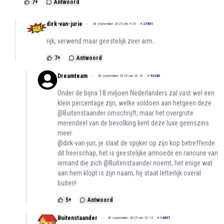
7
+
Antwoord
dirk-van-jurie
28 september 2025 om 9:25
+
27851
rijk, verwend maar geestelijk zeer arm..
7
+
Antwoord
Dreamteam
28 september 2025 om 10:10
+
93280
Onder de bijna 18 miljoen Nederlanders zal vast wel een
klein percentage zijn, welke voldoen aan hetgeen deze
@Buitenstaander omschrijft, maar het overgrote
merendeel van de bevolking kent deze luxe geenszins
meer.
@dirk-van-juri, je slaat de spijker op zijn kop betreffende
dit heerschap, het is geestelijke armoede en rancune van
iemand die zich @Buitenstaander noemt, het enige wat
aan hem klopt is zijn naam, hij staat letterlijk overal
buiten!
5
+
Antwoord
Buitenstaander
28 september 2025 om 10:15
+
14837