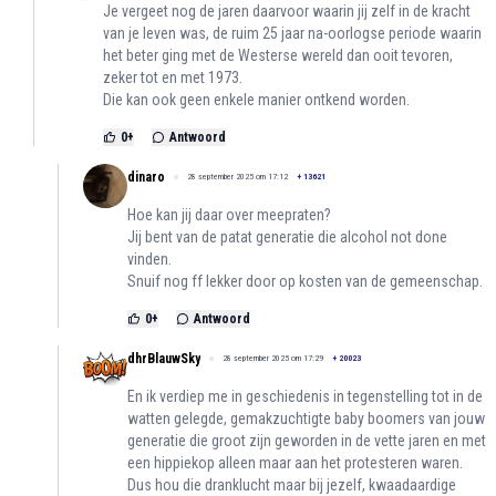
Je vergeet nog de jaren daarvoor waarin jij zelf in de kracht
van je leven was, de ruim 25 jaar na-oorlogse periode waarin
het beter ging met de Westerse wereld dan ooit tevoren,
zeker tot en met 1973.
Die kan ook geen enkele manier ontkend worden.
0
+
Antwoord
dinaro
28 september 2025 om 17:12
+
13621
Hoe kan jij daar over meepraten?
Jij bent van de patat generatie die alcohol not done
vinden.
Snuif nog ff lekker door op kosten van de gemeenschap.
0
+
Antwoord
dhrBlauwSky
28 september 2025 om 17:29
+
20023
En ik verdiep me in geschiedenis in tegenstelling tot in de
watten gelegde, gemakzuchtigte baby boomers van jouw
generatie die groot zijn geworden in de vette jaren en met
een hippiekop alleen maar aan het protesteren waren.
Dus hou die dranklucht maar bij jezelf, kwaadaardige