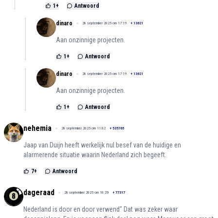
1
+
Antwoord
dinaro
28 september 2025 om 17:19
+
13621
Aan onzinnige projecten.
1
+
Antwoord
dinaro
28 september 2025 om 17:19
+
13621
Aan onzinnige projecten.
1
+
Antwoord
nehemia
28 september 2025 om 11:02
+
535765
Jaap van Duijn heeft werkelijk nul besef van de huidige en
alarmerende situatie waarin Nederland zich begeeft.
7
+
Antwoord
dageraad
28 september 2025 om 10:29
+
77317
Nederland is door en door verwend" Dat was zeker waar