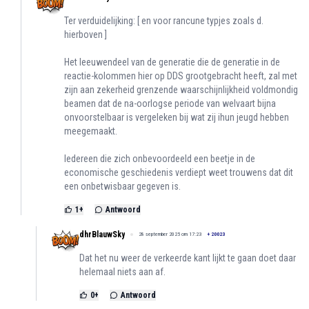
Ter verduidelijking: [ en voor rancune typjes zoals d.
hierboven ]
Het leeuwendeel van de generatie die de generatie in de
reactie-kolommen hier op DDS grootgebracht heeft, zal met
zijn aan zekerheid grenzende waarschijnlijkheid voldmondig
beamen dat de na-oorlogse periode van welvaart bijna
onvoorstelbaar is vergeleken bij wat zij ihun jeugd hebben
meegemaakt.
Iedereen die zich onbevoordeeld een beetje in de
economische geschiedenis verdiept weet trouwens dat dit
een onbetwisbaar gegeven is.
1
+
Antwoord
dhrBlauwSky
28 september 2025 om 17:23
+
20023
Dat het nu weer de verkeerde kant lijkt te gaan doet daar
helemaal niets aan af.
0
+
Antwoord