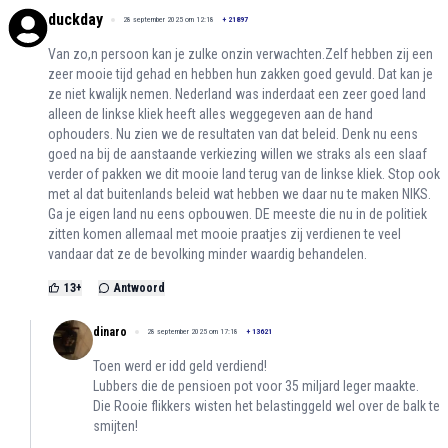
duckday
28 september 2025 om 12:18
+
21897
Van zo,n persoon kan je zulke onzin verwachten.Zelf hebben zij een
zeer mooie tijd gehad en hebben hun zakken goed gevuld. Dat kan je
ze niet kwalijk nemen. Nederland was inderdaat een zeer goed land
alleen de linkse kliek heeft alles weggegeven aan de hand
ophouders. Nu zien we de resultaten van dat beleid. Denk nu eens
goed na bij de aanstaande verkiezing willen we straks als een slaaf
verder of pakken we dit mooie land terug van de linkse kliek. Stop ook
met al dat buitenlands beleid wat hebben we daar nu te maken NIKS.
Ga je eigen land nu eens opbouwen. DE meeste die nu in de politiek
zitten komen allemaal met mooie praatjes zij verdienen te veel
vandaar dat ze de bevolking minder waardig behandelen.
13
+
Antwoord
dinaro
28 september 2025 om 17:18
+
13621
Toen werd er idd geld verdiend!
Lubbers die de pensioen pot voor 35 miljard leger maakte.
Die Rooie flikkers wisten het belastinggeld wel over de balk te
smijten!