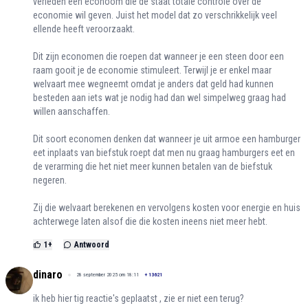
verleden een econoom die de staat totale controle over de
economie wil geven. Juist het model dat zo verschrikkelijk veel
ellende heeft veroorzaakt.
Dit zijn economen die roepen dat wanneer je een steen door een
raam gooit je de economie stimuleert. Terwijl je er enkel maar
welvaart mee wegneemt omdat je anders dat geld had kunnen
besteden aan iets wat je nodig had dan wel simpelweg graag had
willen aanschaffen.
Dit soort economen denken dat wanneer je uit armoe een hamburger
eet inplaats van biefstuk roept dat men nu graag hamburgers eet en
de verarming die het niet meer kunnen betalen van de biefstuk
negeren.
Zij die welvaart berekenen en vervolgens kosten voor energie en huis
achterwege laten alsof die die kosten ineens niet meer hebt.
1
+
Antwoord
dinaro
28 september 2025 om 18:11
+
13621
ik heb hier tig reactie's geplaatst , zie er niet een terug?