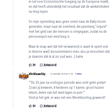
in ruil voor Economische toegang op de Europese markt,
en dat heeft uiteindelijk het resultaat dat de winkelstraten
nu leeg lopen.
En mijn opmerking was geen sneer naar de Baby boom
generatie, maar naar de overheid, die jarenlang "onjuist"
met het geld van die mensen is omgegaan, zodat nu de
pensioenpot een eind leeg is.
Maar ik snap wel dat het verwarrend is want ik speel ook
in diverse ww2 documentaires mee, dus ja misschien dat
je daarom dat ik al zo oud was. ;) haha
0
+
Antwoord
dhrBlauwSky
29 september 2025 om 11:56
+
20023
""De 25 jaar na-oorlogse periode was echt géén pretje!
Zoals jij beweert, 8 kinderen op 1 kamer, groot huizen
tekort, delen van het land lagen in puin.""
Vind je het gek: er was net een Wereldoorlog geweest!
0
+
Antwoord