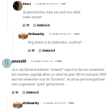
dinaro
28 september 2025 om 18:12
+
13621
Jij geen komma, maar een punt voor altijd,
ouwe snuiver!
0
+
Antwoord
dhrBlauwSky
28 september 2025 om 18:30
+
20023
Nog steeds in de zeikmodus, snuiftrol?
0
+
Antwoord
janusx60
28 september 2025 om 13:33
+
29404
Ja in zijn tijd werd iedereen "verwend" naja of je dat nou verwennen
kon noemen, eigenlijk alleen zo vanaf de jaren '80 tot eind jaren 2000
was het verwennen voor de "Boomers", en al hun pensioengeld had
men zogenaamd "goed" geïnvesteerd.....
0
+
Antwoord
dhrBlauwSky
28 september 2025 om 15:53
+
20023