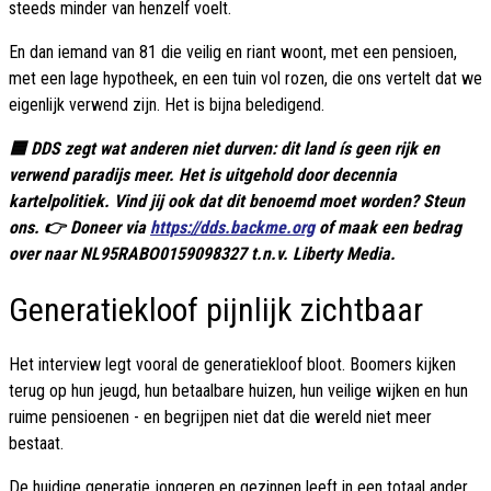
steeds minder van henzelf voelt.
En dan iemand van 81 die veilig en riant woont, met een pensioen,
met een lage hypotheek, en een tuin vol rozen, die ons vertelt dat we
eigenlijk verwend zijn. Het is bijna beledigend.
🟦 DDS zegt wat anderen niet durven: dit land ís geen rijk en
verwend paradijs meer. Het is uitgehold door decennia
kartelpolitiek. Vind jij ook dat dit benoemd moet worden? Steun
ons. 👉 Doneer via
https://dds.backme.org
of maak een bedrag
over naar NL95RABO0159098327 t.n.v. Liberty Media.
Generatiekloof pijnlijk zichtbaar
Het interview legt vooral de generatiekloof bloot. Boomers kijken
terug op hun jeugd, hun betaalbare huizen, hun veilige wijken en hun
ruime pensioenen - en begrijpen niet dat die wereld niet meer
bestaat.
De huidige generatie jongeren en gezinnen leeft in een totaal ander