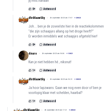
jij mist.hahaah
0
+
Antwoord
dhrBlauwSky
28 september 2025 om 17:47
+
20023
Joh.... ben je de zoveelste hier in de reactiekolommen
"die zijn schaapjes allang op het droge heeft?"
Er worden inmiddels wat schaapjes afgeteld hier!
0
+
Antwoord
dinaro
28 september 2025 om 18:06
+
13621
Kan je niet hebben hé , niksnut!
1
+
Antwoord
dhrBlauwSky
28 september 2025 om 18:31
+
20023
Ja hoor lapzwans. Gaan we nog even door of ben je
voorlopig klaar met schelden, haarbal?
1
+
Antwoord
dhrBlauwSky
28 september 2025 om 17:21
+
20023