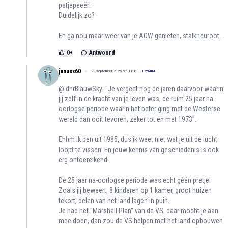
patjepeeër!
Duidelijk zo?
En ga nou maar weer van je AOW genieten, stalkneuroot.
0
+
Antwoord
janusx60
29 september 2025 om 11:19
+
29404
@ dhrBlauwSky: "Je vergeet nog de jaren daarvoor waarin
jij zelf in de kracht van je leven was, de ruim 25 jaar na-
oorlogse periode waarin het beter ging met de Westerse
wereld dan ooit tevoren, zeker tot en met 1973".
Ehhm ik ben uit 1985, dus ik weet niet wat je uit de lucht
loopt te vissen. En jouw kennis van geschiedenis is ook
erg ontoereikend.
De 25 jaar na-oorlogse periode was echt géén pretje!
Zoals jij beweert, 8 kinderen op 1 kamer, groot huizen
tekort, delen van het land lagen in puin.
Je had het "Marshall Plan" van de VS. daar mocht je aan
mee doen, dan zou de VS helpen met het land opbouwen