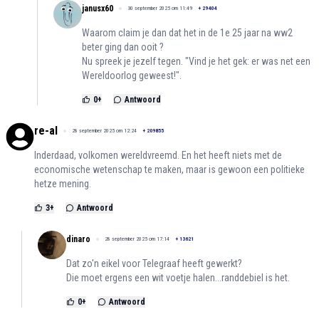
janusx60
30 september 2025 om 11:49
+
29404
Waarom claim je dan dat het in de 1e 25 jaar na ww2
beter ging dan ooit ?
Nu spreek je jezelf tegen. "Vind je het gek: er was net een
Wereldoorlog geweest!".
0
+
Antwoord
re-al
28 september 2025 om 12:24
+
209855
Inderdaad, volkomen wereldvreemd. En het heeft niets met de
economische wetenschap te maken, maar is gewoon een politieke
hetze mening.
3
+
Antwoord
dinaro
28 september 2025 om 17:14
+
13621
Dat zo'n eikel voor Telegraaf heeft gewerkt?
Die moet ergens een wit voetje halen...randdebiel is het.
0
+
Antwoord