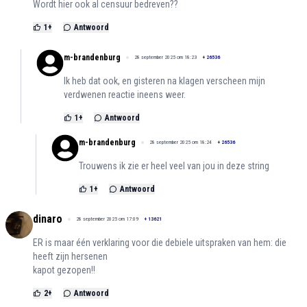
Wordt hier ook al censuur bedreven??
1
+
Antwoord
m-brandenburg
28 september 2025 om 18:23
+
26536
Ik heb dat ook, en gisteren na klagen verscheen mijn
verdwenen reactie ineens weer.
1
+
Antwoord
m-brandenburg
28 september 2025 om 18:24
+
26536
Trouwens ik zie er heel veel van jou in deze string
1
+
Antwoord
dinaro
28 september 2025 om 17:09
+
13621
ER is maar één verklaring voor die debiele uitspraken van hem: die
heeft zijn hersenen
kapot gezopen!!
2
+
Antwoord