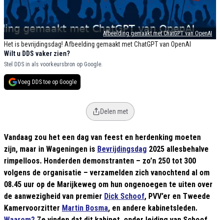
Afbeelding gemaakt met ChatGPT van OpenAI
Het is bevrijdingsdag! Afbeelding gemaakt met ChatGPT van OpenAI
Wilt u DDS vaker zien?
Stel DDS in als voorkeursbron op Google.
Voeg DDS toe op Google
Delen met
Vandaag zou het een dag van feest en herdenking moeten
zijn, maar in Wageningen is
Bevrijdingsdag
2025 allesbehalve
rimpelloos. Honderden demonstranten – zo’n 250 tot 300
volgens de organisatie – verzamelden zich vanochtend al om
08.45 uur op de Marijkeweg om hun ongenoegen te uiten over
de aanwezigheid van premier
Dick Schoof
, PVV’er en Tweede
Kamervoorzitter
Martin Bosma
, en andere kabinetsleden.
Waarom?
Ze vinden dat dit kabinet, onder leiding van Schoof,