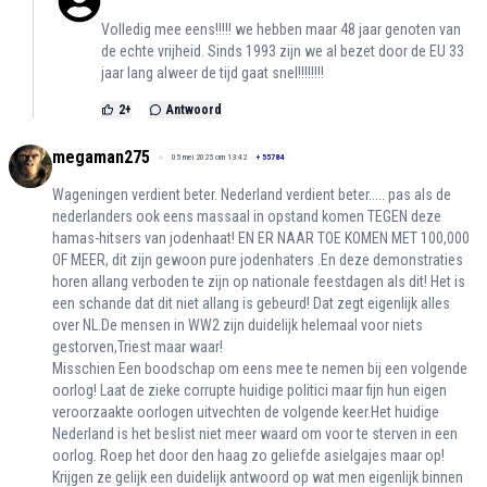
Volledig mee eens!!!!! we hebben maar 48 jaar genoten van
de echte vrijheid. Sinds 1993 zijn we al bezet door de EU 33
jaar lang alweer de tijd gaat snel!!!!!!!!
2
+
Antwoord
megaman275
05 mei 2025 om 13:42
+
55784
Wageningen verdient beter. Nederland verdient beter..... pas als de
nederlanders ook eens massaal in opstand komen TEGEN deze
hamas-hitsers van jodenhaat! EN ER NAAR TOE KOMEN MET 100,000
OF MEER, dit zijn gewoon pure jodenhaters .En deze demonstraties
horen allang verboden te zijn op nationale feestdagen als dit! Het is
een schande dat dit niet allang is gebeurd! Dat zegt eigenlijk alles
over NL.De mensen in WW2 zijn duidelijk helemaal voor niets
gestorven,Triest maar waar!
Misschien Een boodschap om eens mee te nemen bij een volgende
oorlog! Laat de zieke corrupte huidige politici maar fijn hun eigen
veroorzaakte oorlogen uitvechten de volgende keer.Het huidige
Nederland is het beslist niet meer waard om voor te sterven in een
oorlog. Roep het door den haag zo geliefde asielgajes maar op!
Krijgen ze gelijk een duidelijk antwoord op wat men eigenlijk binnen