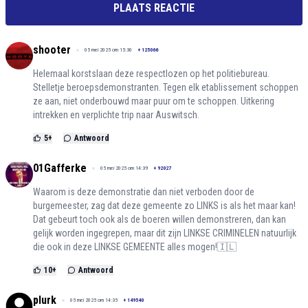
PLAATS REACTIE
shooter
05 mei 2025 om 15:30
+
125066
Helemaal korstslaan deze respectlozen op het politiebureau.
Stelletje beroepsdemonstranten. Tegen elk etablissement schoppen
ze aan, niet onderbouwd maar puur om te schoppen. Uitkering
intrekken en verplichte trip naar Auswitsch.
5
+
Antwoord
01Gafferke
05 mei 2025 om 14:39
+
92027
Waarom is deze demonstratie dan niet verboden door de
burgemeester, zag dat deze gemeente zo LINKS is als het maar kan!
Dat gebeurt toch ook als de boeren willen demonstreren, dan kan
gelijk worden ingegrepen, maar dit zijn LINKSE CRIMINELEN natuurlijk
die ook in deze LINKSE GEMEENTE alles mogen!🇮🇱
10
+
Antwoord
plurk
05 mei 2025 om 14:35
+
149540