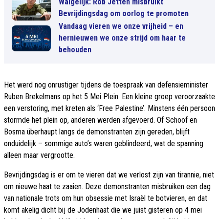
Walgelijk: Rob Jetten misbruikt
Bevrijdingsdag om oorlog te promoten
Vandaag vieren we onze vrijheid – en
hernieuwen we onze strijd om haar te
behouden
Het werd nog onrustiger tijdens de toespraak van defensieminister
Ruben Brekelmans op het 5 Mei Plein. Een kleine groep veroorzaakte
een verstoring, met kreten als ‘Free Palestine’. Minstens één persoon
stormde het plein op, anderen werden afgevoerd. Of Schoof en
Bosma überhaupt langs de demonstranten zijn gereden, blijft
onduidelijk – sommige auto’s waren geblindeerd, wat de spanning
alleen maar vergrootte.
Bevrijdingsdag is er om te vieren dat we verlost zijn van tirannie, niet
om nieuwe haat te zaaien. Deze demonstranten misbruiken een dag
van nationale trots om hun obsessie met Israël te botvieren, en dat
komt akelig dicht bij de Jodenhaat die we juist gisteren op 4 mei