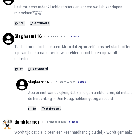
Laat mij eens raden? Lichtgetintiërs en andere wollah zandapen
misschien?🤣🤣
12
+
Antwoord
Slaghaam116
05 mei 2025 om 14:10
+
62709
Tja, het moet toch schuren. Mooi dat zij nu zelf eens het slachtoffer
zijn van het hamasgeweld, waar elders nooit tegen op wordt
getreden.
8
+
Antwoord
Slaghaam116
05 mei 2025 om 14:20
+
62709
Zou er niet van opkijken, dat zijn eigen ambtenaren, dit net als
de herdenking in Den Haag, hebben georganiseerd.
6
+
Antwoord
dumbfarmer
05 mei 2025 om 13:58
+
112968
wordt tijd dat die idioten een keer hardhandig duidelijk wordt gemaakt