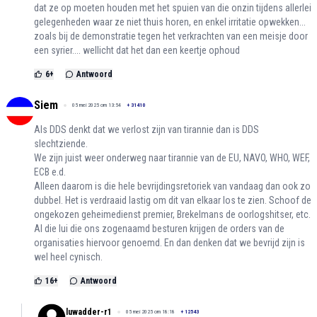
dat ze op moeten houden met het spuien van die onzin tijdens allerlei
gelegenheden waar ze niet thuis horen, en enkel irritatie opwekken...
zoals bij de demonstratie tegen het verkrachten van een meisje door
een syrier.... wellicht dat het dan een keertje ophoud
6
+
Antwoord
Siem
05 mei 2025 om 13:54
+
31410
Als DDS denkt dat we verlost zijn van tirannie dan is DDS
slechtziende.
We zijn juist weer onderweg naar tirannie van de EU, NAVO, WHO, WEF,
ECB e.d.
Alleen daarom is die hele bevrijdingsretoriek van vandaag dan ook zo
dubbel. Het is verdraaid lastig om dit van elkaar los te zien. Schoof de
ongekozen geheimedienst premier, Brekelmans de oorlogshitser, etc.
Al die lui die ons zogenaamd besturen krijgen de orders van de
organisaties hiervoor genoemd. En dan denken dat we bevrijd zijn is
wel heel cynisch.
16
+
Antwoord
luwadder-r1
05 mei 2025 om 18:18
+
12543