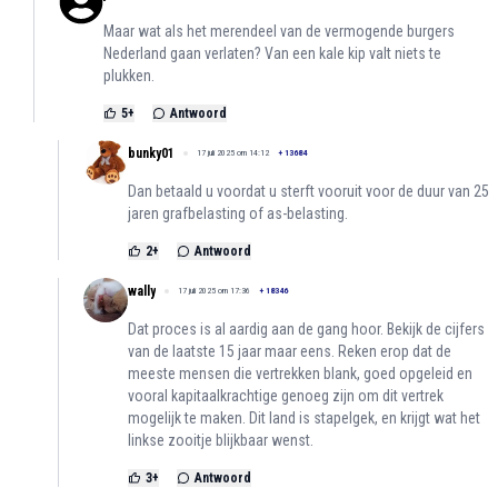
Maar wat als het merendeel van de vermogende burgers
Nederland gaan verlaten? Van een kale kip valt niets te
plukken.
5
+
Antwoord
bunky01
17 juli 2025 om 14:12
+
13684
Dan betaald u voordat u sterft vooruit voor de duur van 25
jaren grafbelasting of as-belasting.
2
+
Antwoord
wally
17 juli 2025 om 17:36
+
18346
Dat proces is al aardig aan de gang hoor. Bekijk de cijfers
van de laatste 15 jaar maar eens. Reken erop dat de
meeste mensen die vertrekken blank, goed opgeleid en
vooral kapitaalkrachtige genoeg zijn om dit vertrek
mogelijk te maken. Dit land is stapelgek, en krijgt wat het
linkse zooitje blijkbaar wenst.
3
+
Antwoord