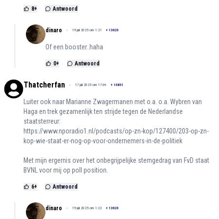
8
+
Antwoord
dinaro
19 juli 2025 om 1:21
+
13620
Of een booster..haha
0
+
Antwoord
Thatcherfan
17 juli 2025 om 17:06
+
10831
Luiter ook naar Marianne Zwagermanen met o.a. o.a. Wybren van
Haga en trek gezamenlijk ten strijde tegen de Nederlandse
staatsterreur:
https://www.nporadio1.nl/podcasts/op-zn-kop/127400/203-op-zn-
kop-wie-staat-er-nog-op-voor-ondernemers-in-de-politiek
Met mijn ergernis over het onbegrijpelijke stemgedrag van FvD staat
BVNL voor mij op poll position.
6
+
Antwoord
dinaro
19 juli 2025 om 1:22
+
13620