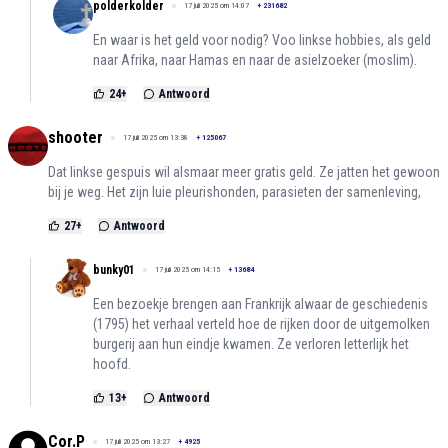
polderkolder
17 juli 2025 om 14:07
+
231682
En waar is het geld voor nodig? Voo linkse hobbies, als geld
naar Afrika, naar Hamas en naar de asielzoeker (moslim).
24
+
Antwoord
shooter
17 juli 2025 om 13:38
+
125067
Dat linkse gespuis wil alsmaar meer gratis geld. Ze jatten het gewoon
bij je weg. Het zijn luie pleurishonden, parasieten der samenleving,
27
+
Antwoord
bunky01
17 juli 2025 om 14:15
+
13684
Een bezoekje brengen aan Frankrijk alwaar de geschiedenis
(1795) het verhaal verteld hoe de rijken door de uitgemolken
burgerij aan hun eindje kwamen. Ze verloren letterlijk het
hoofd.
13
+
Antwoord
Cor.P
17 juli 2025 om 13:27
+
4925