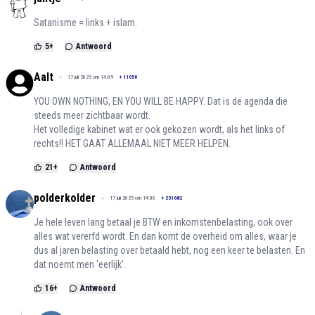
Satanisme = links + islam.
5
+
Antwoord
Aalt
17 juli 2025 om 14:09
+
11050
YOU OWN NOTHING, EN YOU WILL BE HAPPY. Dat is de agenda die
steeds meer zichtbaar wordt.
Het volledige kabinet wat er ook gekozen wordt, als het links of
rechts!! HET GAAT ALLEMAAL NIET MEER HELPEN.
21
+
Antwoord
polderkolder
17 juli 2025 om 14:06
+
231682
Je hele leven lang betaal je BTW en inkomstenbelasting, ook over
alles wat vererfd wordt. En dan komt de overheid om alles, waar je
dus al jaren belasting over betaald hebt, nog een keer te belasten. En
dat noemt men 'eerlijk'.
16
+
Antwoord