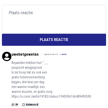
PLAATS REACTIE
uwehetgeweten
19 juli 2025 om 5:51
+
30925
Bejaarden hebben hun “ _‚_
paspoort weggegooid.
In de hoop dat ze ook een
gratis hotelovernachting
krijgen, drie keer per dag
een warme maaltijd, een
warme douche, en gratis zorg
https://x.com/JanDe19182/status/1945956166489493590
0
+
Antwoord