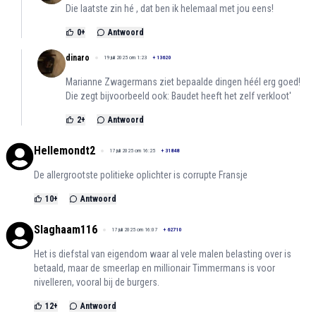
Die laatste zin hé , dat ben ik helemaal met jou eens!
0
+
Antwoord
dinaro
19 juli 2025 om 1:23
+
13620
Marianne Zwagermans ziet bepaalde dingen héél erg goed!
Die zegt bijvoorbeeld ook: Baudet heeft het zelf verkloot'
2
+
Antwoord
Hellemondt2
17 juli 2025 om 16:25
+
31848
De allergrootste politieke oplichter is corrupte Fransje
10
+
Antwoord
Slaghaam116
17 juli 2025 om 16:07
+
62710
Het is diefstal van eigendom waar al vele malen belasting over is
betaald, maar de smeerlap en millionair Timmermans is voor
nivelleren, vooral bij de burgers.
12
+
Antwoord