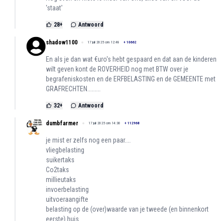
'staat'
28
+
Antwoord
shadow1100
17 juli 2025 om 12:48
+
10662
En als je dan wat €uro's hebt gespaard en dat aan de kinderen
wilt geven kont de ROVERHEID nog met BTW over je
begrafeniskosten en de ERFBELASTING en de GEMEENTE met
GRAFRECHTEN.........
32
+
Antwoord
dumbfarmer
17 juli 2025 om 14:30
+
112968
je mist er zelfs nog een paar....
vliegbelasting
suikertaks
Co2taks
millieutaks
invoerbelasting
uitvoeraangifte
belasting op de (over)waarde van je tweede (en binnenkort
eerste) huis