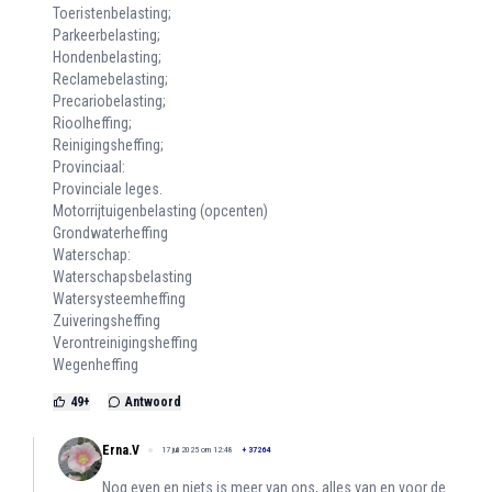
Toeristenbelasting;
Parkeerbelasting;
Hondenbelasting;
Reclamebelasting;
Precariobelasting;
Rioolheffing;
Reinigingsheffing;
Provinciaal:
Provinciale leges.
Motorrijtuigenbelasting (opcenten)
Grondwaterheffing
Waterschap:
Waterschapsbelasting
Watersysteemheffing
Zuiveringsheffing
Verontreinigingsheffing
Wegenheffing
49
+
Antwoord
Erna.V
17 juli 2025 om 12:48
+
37264
Nog even en niets is meer van ons, alles van en voor de