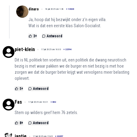
dinaro
18 juli 2025 om 1:38
+
13620
Ja, hoop dat hij bezwijkt onder z'n eigen villa.
Wat is dat een eerste klas Salon-Socialist.
3
+
Antwoord
piet-klein
17 juli 2025 om 16:03
+
22594
Dit is NL politiek ten voeten uit, een politiek die dwang neurotisch
bezig is met waar pakken we de burger en niet bezig is met hoe
zorgen we dat de burger beter krijgt wat vervolgens meer belasting
oplevert.
5
+
Antwoord
Fas
17 juli 2025 om 16:01
+
832
Stem op wilders geef hem 76 zetels.
8
+
Antwoord
jantje
17 juli 2025 om 15:45
+
33357