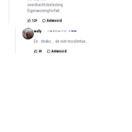
overdrachtsbelasting
Eigenwoningforfait
12
+
Antwoord
wally
17 juli 2025 om 17:37
+
18346
En.. straks.... de niet-moslimtax....
4
+
Antwoord