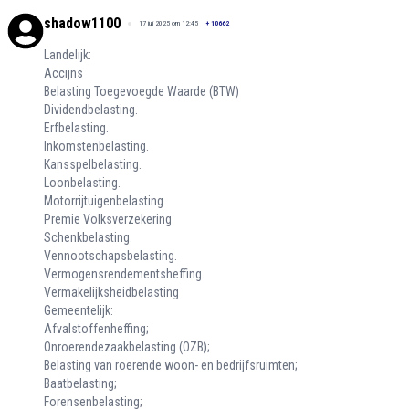
shadow1100
17 juli 2025 om 12:45
+
10662
Landelijk:
Accijns
Belasting Toegevoegde Waarde (BTW)
Dividendbelasting.
Erfbelasting.
Inkomstenbelasting.
Kansspelbelasting.
Loonbelasting.
Motorrijtuigenbelasting
Premie Volksverzekering
Schenkbelasting.
Vennootschapsbelasting.
Vermogensrendementsheffing.
Vermakelijksheidbelasting
Gemeentelijk:
Afvalstoffenheffing;
Onroerendezaakbelasting (OZB);
Belasting van roerende woon- en bedrijfsruimten;
Baatbelasting;
Forensenbelasting;