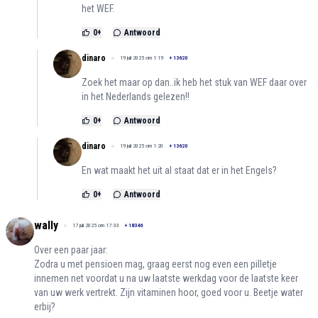
het WEF.
0
+
Antwoord
dinaro
19 juli 2025 om 1:19
+
13620
Zoek het maar op dan..ik heb het stuk van WEF daar over
in het Nederlands gelezen!!
0
+
Antwoord
dinaro
19 juli 2025 om 1:20
+
13620
En wat maakt het uit al staat dat er in het Engels?
0
+
Antwoord
wally
17 juli 2025 om 17:33
+
18346
Over een paar jaar:
Zodra u met pensioen mag, graag eerst nog even een pilletje
innemen net voordat u na uw laatste werkdag voor de laatste keer
van uw werk vertrekt. Zijn vitaminen hoor, goed voor u. Beetje water
erbij?