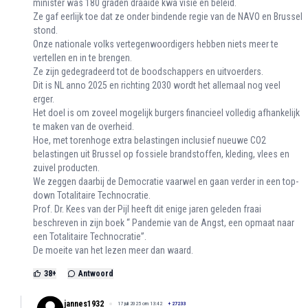
minister was 180 graden draaide kwa visie en beleid.
Ze gaf eerlijk toe dat ze onder bindende regie van de NAVO en Brussel
stond.
Onze nationale volks vertegenwoordigers hebben niets meer te
vertellen en in te brengen.
Ze zijn gedegradeerd tot de boodschappers en uitvoerders.
Dit is NL anno 2025 en richting 2030 wordt het allemaal nog veel
erger.
Het doel is om zoveel mogelijk burgers financieel volledig afhankelijk
te maken van de overheid.
Hoe, met torenhoge extra belastingen inclusief nueuwe CO2
belastingen uit Brussel op fossiele brandstoffen, kleding, vlees en
zuivel producten.
We zeggen daarbij de Democratie vaarwel en gaan verder in een top-
down Totalitaire Technocratie.
Prof. Dr. Kees van der Pijl heeft dit enige jaren geleden fraai
beschreven in zijn boek “ Pandemie van de Angst, een opmaat naar
een Totalitaire Technocratie”.
De moeite van het lezen meer dan waard.
38
+
Antwoord
jannes1932
17 juli 2025 om 13:42
+
27233