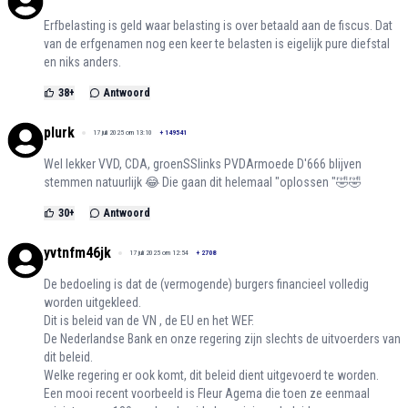
Erfbelasting is geld waar belasting is over betaald aan de fiscus. Dat
van de erfgenamen nog een keer te belasten is eigelijk pure diefstal
en niks anders.
38
+
Antwoord
plurk
17 juli 2025 om 13:10
+
149541
Wel lekker VVD, CDA, groenSSlinks PVDArmoede D'666 blijven
stemmen natuurlijk 😂 Die gaan dit helemaal "oplossen "🤣🤣
30
+
Antwoord
yvtnfm46jk
17 juli 2025 om 12:54
+
2708
De bedoeling is dat de (vermogende) burgers financieel volledig
worden uitgekleed.
Dit is beleid van de VN , de EU en het WEF.
De Nederlandse Bank en onze regering zijn slechts de uitvoerders van
dit beleid.
Welke regering er ook komt, dit beleid dient uitgevoerd te worden.
Een mooi recent voorbeeld is Fleur Agema die toen ze eenmaal