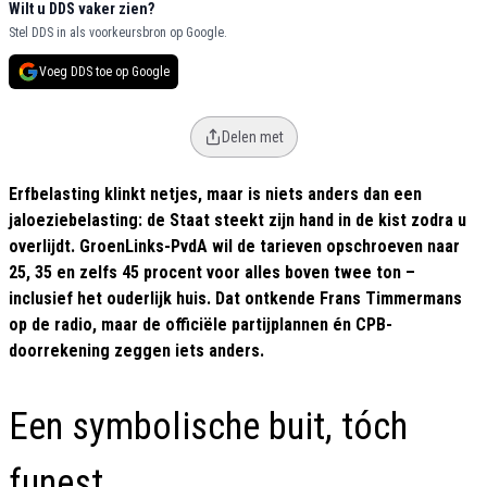
Wilt u DDS vaker zien?
Stel DDS in als voorkeursbron op Google.
Voeg DDS toe op Google
Delen met
Erfbelasting klinkt netjes, maar is niets anders dan een
jaloeziebelasting: de Staat steekt zijn hand in de kist zodra u
overlijdt. GroenLinks-PvdA wil de tarieven opschroeven naar
25, 35 en zelfs 45 procent voor alles boven twee ton –
inclusief het ouderlijk huis. Dat ontkende Frans Timmermans
op de radio, maar de officiële partijplannen én CPB-
doorrekening zeggen iets anders.
Een symbolische buit, tóch
funest