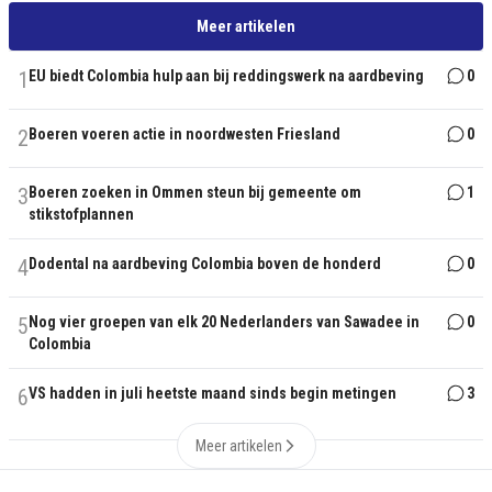
Meer artikelen
1
EU biedt Colombia hulp aan bij reddingswerk na aardbeving
0
2
Boeren voeren actie in noordwesten Friesland
0
3
Boeren zoeken in Ommen steun bij gemeente om
1
stikstofplannen
4
Dodental na aardbeving Colombia boven de honderd
0
5
Nog vier groepen van elk 20 Nederlanders van Sawadee in
0
Colombia
6
VS hadden in juli heetste maand sinds begin metingen
3
Meer artikelen