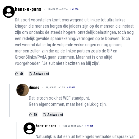
hans-e-pans
17 juli 2025 om 22:14
+
41236
Dit soort voorstellen komt overwegend uit linkse tot ultra linkse
kringen die mensen bergen die jaloers zijn op de mensen die instaat
zijn om ondanks de steeds hogere, onredelijk belastingen, toch nog
een redelijk gevulde spaarrekening/vermogen op te bouwen. Toch
wel vreemd dat er bij de volgende verkiezingen er nog genoeg
mensen zullen zijn die op de linkse partijen zoals de SP en
GroenSlinks/PvdA gaan stemmen. Maar het is ons altijd
voorgehouden “Je zult niets bezitten en blij zijn”.
4
+
Antwoord
dinaro
18 juli 2025 om 1:35
+
13620
Dat is toch ook het WEF standpunt.
Geen eigendommen, maar heel gelukkig zijn.
5
+
Antwoord
hans-e-pans
18 juli 2025 om 22:07
+
41236
Natuurlijk is dat een uit het Engels vertaalde uitspraak van