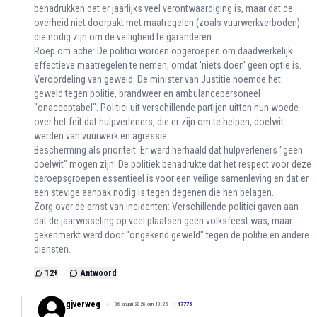
benadrukken dat er jaarlijks veel verontwaardiging is, maar dat de
overheid niet doorpakt met maatregelen (zoals vuurwerkverboden)
die nodig zijn om de veiligheid te garanderen.
Roep om actie: De politici worden opgeroepen om daadwerkelijk
effectieve maatregelen te nemen, omdat 'niets doen' geen optie is.
Veroordeling van geweld: De minister van Justitie noemde het
geweld tegen politie, brandweer en ambulancepersoneel
"onacceptabel". Politici uit verschillende partijen uitten hun woede
over het feit dat hulpverleners, die er zijn om te helpen, doelwit
werden van vuurwerk en agressie.
Bescherming als prioriteit: Er werd herhaald dat hulpverleners "geen
doelwit" mogen zijn. De politiek benadrukte dat het respect voor deze
beroepsgroepen essentieel is voor een veilige samenleving en dat er
een stevige aanpak nodig is tegen degenen die hen belagen.
Zorg over de ernst van incidenten: Verschillende politici gaven aan
dat de jaarwisseling op veel plaatsen geen volksfeest was, maar
gekenmerkt werd door "ongekend geweld" tegen de politie en andere
diensten.
12
+
Antwoord
gjverweg
06 januari 2026 om 10:25
+
17775