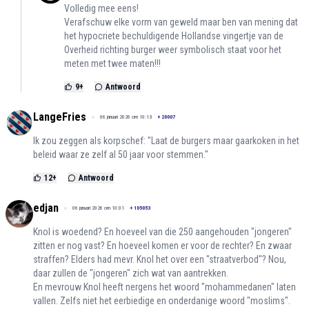
Volledig mee eens!
Verafschuw elke vorm van geweld maar ben van mening dat
het hypocriete bechuldigende Hollandse vingertje van de
Overheid richting burger weer symbolisch staat voor het
meten met twee maten!!!
9
+
Antwoord
LangeFries
06 januari 2026 om 10:13
+
20007
Ik zou zeggen als korpschef: "Laat de burgers maar gaarkoken in het
beleid waar ze zelf al 50 jaar voor stemmen."
12
+
Antwoord
edjan
06 januari 2026 om 10:01
+
105053
Knol is woedend? En hoeveel van die 250 aangehouden "jongeren"
zitten er nog vast? En hoeveel komen er voor de rechter? En zwaar
straffen? Elders had mevr. Knol het over een "straatverbod"? Nou,
daar zullen de "jongeren" zich wat van aantrekken.
En mevrouw Knol heeft nergens het woord "mohammedanen" laten
vallen. Zelfs niet het eerbiedige en onderdanige woord "moslims".