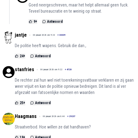
Goed neergeschreven, maar het helpt allemaal geen fuck.
Teveel bureaucratie en te weinig op straat.
9
+
Antwoord
jantje
06 januari 2026 om 9:23
+
33339
De politie heeft wapens. Gebruik die dan.,
24
+
Antwoord
stanfries
06 januari 2026 om 9:22
+
4720
De rechter zal hun wel niet toerekeningsvatbaar verklaren en zij gaan
weer vrijuit en kan de politie opnieuw bedreigen. Dit land is al ver
afgezakt van fatsoenlijke normen en waarden
25
+
Antwoord
Haagmans
06 januari 2026 om 8:44
+
29237
Straatverbod. Hoe willen ze dat handhaven?
19
+
Antwoord