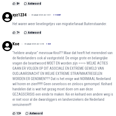
8
+
Antwoord
xyz1234
06 januari 2026 om 13:01
+
116487
Het waren weer lievelingetjes van migratiefanaat Buitenstaander.
7
+
Antwoord
Koe
06 januari 2026 om 12:54
+
425
"heldere analyse" mevrouw Knol?? Maar dat heeft het merendeel van
de Nederlanders ook al vastgesteld. De enige grote en belangrijke
vragen die beantwoord MOET EN worden zijn ===> WELKE ACTIES
GAAN ER VOLGEN OP DIT ASOCIALE EN EXTREME GEWELD VAN
OUDJAARSNACHT EN WELKE EXTREME STRAFMAATREGELEN
WORDEN ER GENOMEN??? Dat is het enige wat NORMAAL Nederland
wil horen en zien!!!!!!! Geen oeverloos en zinloos gemompel. Keihard
handelen dat is wat het gezag moet doen om aan deze
GEZAGSCRISIS een einde te maken. Kei en keihard een andere weg is
er niet voor al die dwarsliggers en landverziekers die Nederland
verruïneren!!!
13
+
Antwoord