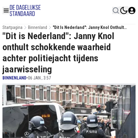
Startpagina
Binnenland
"Dit Is Nederland": Janny Knol Onthult
"Dit is Nederland": Janny Knol
Schokkende Waarheid Achter Politiejacht
Tijdens Jaarwisseling
onthult schokkende waarheid
achter politiejacht tijdens
jaarwisseling
BINNENLAND
•
06 JAN , 3:57