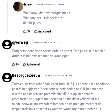
dinaro
06 januari 2026 om 13:24
+
13621
Wat flauw...dit onverzorgde mens'
Wat gaat het uiteindelijk om?
Blijf bij je les!
3
+
Antwoord
gjverweg
06 januari 2026 om 10:20
+
17775
Zorg eerst eens voor goede orde op straat. Dan pas kun je regelen.
Anders is het dweilen met de kraan open.
8
+
Antwoord
BezorgdeZeeuw
06 januari 2026 om 10:18
+
1940
Zozozo, de korpschef pakt even fors uit. Zij is er eentje die naadloos
past in het rijtje van ’geen actieve herinnering aan’. Ik herinner me
diverse aanslagen van paramilitaire ME-ers op vreedzaam
protesterende burgers met bereden politie diein volle vaart als
middeleeuwse kruisvaarders inreden op de menigte met met de
wapenstok links en rechts zware verwondingen toebrachten. Ik