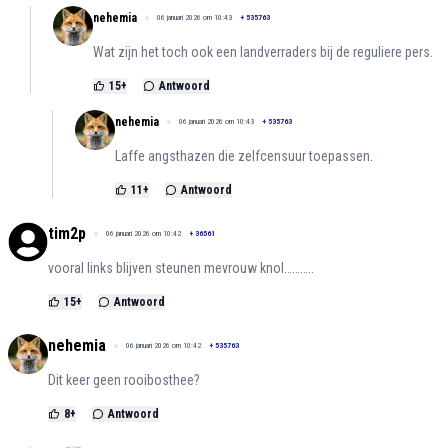
nehemia
06 januari 2026 om 10:43
+
535763
Wat zijn het toch ook een landverraders bij de reguliere pers.
15
+
Antwoord
nehemia
06 januari 2026 om 10:43
+
535763
Laffe angsthazen die zelfcensuur toepassen.
11
+
Antwoord
tim2p
06 januari 2026 om 10:42
+
36561
vooral links blijven steunen mevrouw knol………..
15
+
Antwoord
nehemia
06 januari 2026 om 10:42
+
535763
Dit keer geen rooibosthee?
8
+
Antwoord