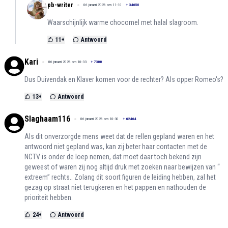
pb-writer
06 januari 2026 om 11:10
+
34650
Waarschijnlijk warme chocomel met halal slagroom.
11
+
Antwoord
Kari
06 januari 2026 om 10:33
+
7300
Dus Duivendak en Klaver komen voor de rechter? Als opper Romeo's?
13
+
Antwoord
Slaghaam116
06 januari 2026 om 10:30
+
62464
Als dit onverzorgde mens weet dat de rellen gepland waren en het
antwoord niet gepland was, kan zij beter haar contacten met de
NCTV is onder de loep nemen, dat moet daar toch bekend zijn
geweest of waren zij nog altijd druk met zoeken naar bewijzen van “
extreem” rechts.. Zolang dit soort figuren de leiding hebben, zal het
gezag op straat niet terugkeren en het pappen en nathouden de
prioriteit hebben.
24
+
Antwoord