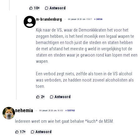
10
+
Antwoord
m-brandenburg
06 januari 2026 om 15:07
+
26536
Kijk naar de VS, waar de Demonkkkraten het voor het
zeggen hebben, is het heel moeilijk een legaal wapen te
bemachtigen en toch juist die steden en staten hebben
de met afstand het meeste g weld in vergelijking tot de
staten en steden waar je gewoon rond kan lopen met een
wapen.
Een verbod zegt niets, zelfde als toen in de VS alcohol
was verboden, ze hadden nooit zoveel alcoholisten als
toen.
2
+
Antwoord
nehemia
06 januari 2026 om 10:43
+
535763
Iedereen weet om wie het gaat behalve *kuch* de MSM.
17
+
Antwoord