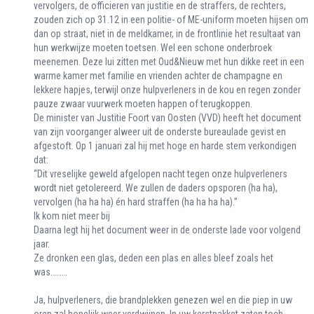
vervolgers, de officieren van justitie en de straffers, de rechters,
zouden zich op 31.12 in een politie- of ME-uniform moeten hijsen om
dan op straat, niet in de meldkamer, in de frontlinie het resultaat van
hun werkwijze moeten toetsen. Wel een schone onderbroek
meenemen. Deze lui zitten met Oud&Nieuw met hun dikke reet in een
warme kamer met familie en vrienden achter de champagne en
lekkere hapjes, terwijl onze hulpverleners in de kou en regen zonder
pauze zwaar vuurwerk moeten happen of terugkoppen.
De minister van Justitie Foort van Oosten (VVD) heeft het document
van zijn voorganger alweer uit de onderste bureaulade gevist en
afgestoft. Op 1 januari zal hij met hoge en harde stem verkondigen
dat:
“Dit vreselijke geweld afgelopen nacht tegen onze hulpverleners
wordt niet getolereerd. We zullen de daders opsporen (ha ha),
vervolgen (ha ha ha) én hard straffen (ha ha ha ha).”
Ik kom niet meer bij
Daarna legt hij het document weer in de onderste lade voor volgend
jaar.
Ze dronken een glas, deden een plas en alles bleef zoals het
was………
Ja, hulpverleners, die brandplekken genezen wel en die piep in uw
oren zal hopelijk weer verdwijnen. In uw kerstpakket zaten toch