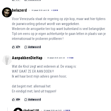
belazerd
06 januari 2026 om 8:38
+
22418
Voor Venezuela staat de regering op zijn kop, maar wat hier tijdens
de jaarwisseling gebeurt wordt van weggekeken.
Wederom de arrogantie ten top want buitenland is veel belangrijker.
Tijd om eens op je eigen achtertuintje te gaan letten in plaats van je
internationaal te proberen profileren !
47
+
Antwoord
AanpakkenDieHap
06 januari 2026 om 8:26
+
17283
Wat die Knol zegt wist iedereen al. De vraag is:
WAT GAAT ZE ER AAN DOEN !!
Ik wil haar best mijn advies geven hoor;
dat begint met: allemaal het
En eindigd met; land uit trappen!
49
+
Antwoord
shadow1100
06 januari 2026 om 9:49
+
10618