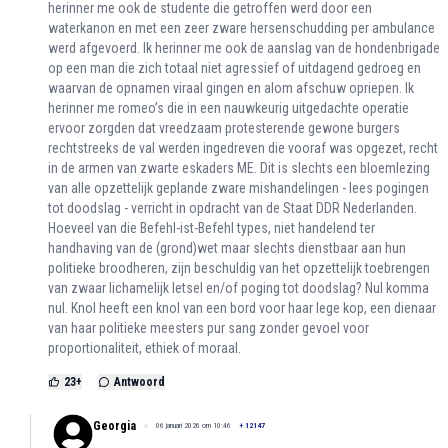
herinner me ook de studente die getroffen werd door een
waterkanon en met een zeer zware hersenschudding per ambulance
werd afgevoerd. Ik herinner me ook de aanslag van de hondenbrigade
op een man die zich totaal niet agressief of uitdagend gedroeg en
waarvan de opnamen viraal gingen en alom afschuw opriepen. Ik
herinner me romeo’s die in een nauwkeurig uitgedachte operatie
ervoor zorgden dat vreedzaam protesterende gewone burgers
rechtstreeks de val werden ingedreven die vooraf was opgezet, recht
in de armen van zwarte eskaders ME. Dit is slechts een bloemlezing
van alle opzettelijk geplande zware mishandelingen - lees pogingen
tot doodslag - verricht in opdracht van de Staat DDR Nederlanden.
Hoeveel van die Befehl-ist-Befehl types, niet handelend ter
handhaving van de (grond)wet maar slechts dienstbaar aan hun
politieke broodheren, zijn beschuldig van het opzettelijk toebrengen
van zwaar lichamelijk letsel en/of poging tot doodslag? Nul komma
nul. Knol heeft een knol van een bord voor haar lege kop, een dienaar
van haar politieke meesters pur sang zonder gevoel voor
proportionaliteit, ethiek of moraal.
23
+
Antwoord
Georgia
06 januari 2026 om 10:46
+
12147