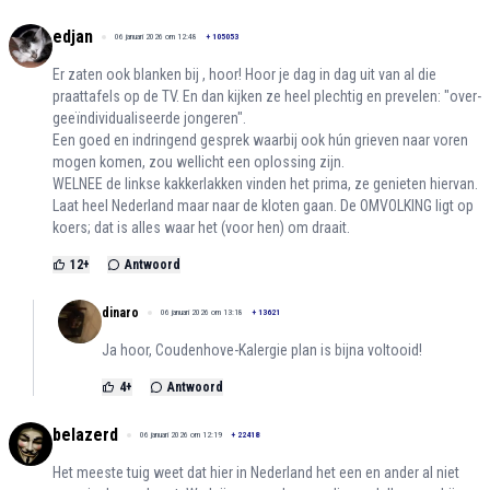
edjan
06 januari 2026 om 12:48
+
105053
Er zaten ook blanken bij , hoor! Hoor je dag in dag uit van al die
praattafels op de TV. En dan kijken ze heel plechtig en prevelen: "over-
geeïndividualiseerde jongeren".
Een goed en indringend gesprek waarbij ook hún grieven naar voren
mogen komen, zou wellicht een oplossing zijn.
WELNEE de linkse kakkerlakken vinden het prima, ze genieten hiervan.
Laat heel Nederland maar naar de kloten gaan. De OMVOLKING ligt op
koers; dat is alles waar het (voor hen) om draait.
12
+
Antwoord
dinaro
06 januari 2026 om 13:18
+
13621
Ja hoor, Coudenhove-Kalergie plan is bijna voltooid!
4
+
Antwoord
belazerd
06 januari 2026 om 12:19
+
22418
Het meeste tuig weet dat hier in Nederland het een en ander al niet