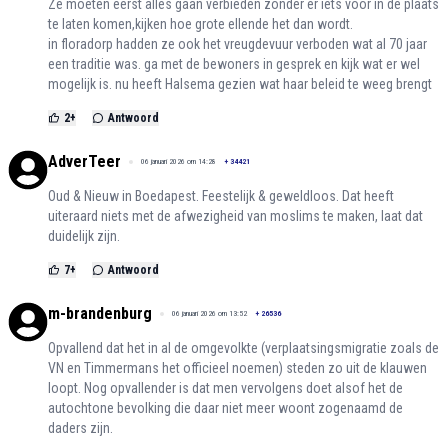
Ze moeten eerst alles gaan verbieden zonder er iets voor in de plaats
te laten komen,kijken hoe grote ellende het dan wordt.
in floradorp hadden ze ook het vreugdevuur verboden wat al 70 jaar
een traditie was. ga met de bewoners in gesprek en kijk wat er wel
mogelijk is. nu heeft Halsema gezien wat haar beleid te weeg brengt
2
+
Antwoord
AdverTeer
06 januari 2026 om 14:28
+
34421
Oud & Nieuw in Boedapest. Feestelijk & geweldloos. Dat heeft
uiteraard niets met de afwezigheid van moslims te maken, laat dat
duidelijk zijn.
7
+
Antwoord
m-brandenburg
06 januari 2026 om 13:52
+
26536
Opvallend dat het in al de omgevolkte (verplaatsingsmigratie zoals de
VN en Timmermans het officieel noemen) steden zo uit de klauwen
loopt. Nog opvallender is dat men vervolgens doet alsof het de
autochtone bevolking die daar niet meer woont zogenaamd de
daders zijn.