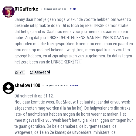
01Gafferke
06 januari 2026 om 9:53
+
91911
Janny daar hoef je geen hoge wiskunde voor te hebben om weer zo
bekende uitspraak te doen. Dit is toch bij elke LINKSE demonstratie
dat het gepland is. Gaat nou eens voor jou mensen staan en neem
actie. Zorg dat jou LINKSE RECHTER EENS AAN HET WERK GAAN en
ophouden met die foei gesprekken. Noem nou eens man en paard en
hou eens op met het bekende wegkijken, mens gaat koken zou Pim
gezegd hebben, en al zijn uitspraken zijn uitgekomen. En dat is tegen
het zere been van de LINKSE KERK!🇮🇱
21
+
Antwoord
shadow1100
06 januari 2026 om 9:51
+
10618
Dit schreef ik op 31.12:
Nou daar komt tie weer. Oud&Nieuw. Het laatste jaar dat er vuurwerk
afgeschoten mag worden (Ha ha ha ha). De hulpverleners die straks
late- of nachtdienst hebben mogen de borst weer nat maken. Het
meest gevaarlijke vuurwerk heeft het tuig al klaar liggen om tegen hun
te gaan gebruiken. De beleidsmakers, de burgemeesters, de
wetgevers, de 1e en 2e kamer, de uitvoerders, ministers, de