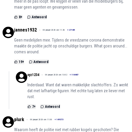
meer in de pas loopt. We krijgen er velen van die modelburgers bij,
maar geen agenten en gevangenissen.
8
+
Antwoord
jannes1932
06 januari 2026 om 11:28
+
27185
Geen medelijden mee. Tijdens de vreedzame corona demonstratie
maakte de politie jacht op onschuldige burgers. What goes around...
comes around.
19
+
Antwoord
xyz1234
06 januari 2026 om 13:02
+
116487
Inderdaad. Want dat waren makkelijke slachtoffers. Zo werkt
dat met lafhartige figuren. Het echte tuig laten ze liever met
rust.
7
+
Antwoord
plurk
06 januari 2026 om 11:06
+
149373
Waarom heeft de politie niet met rubber kogels geschoten? Die