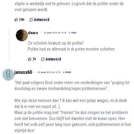
slapte is werkelijk niet te geloven. Logisch dat de politie onder de
voet gelopen wordt.
19
+
Antwoord
dinaro
06 januari 2026 om 13:20
+
13621
Ze schoten bewust op de politie!
Politie had ze allemaal in dr poten moeten schieten.
7
+
Antwoord
janusx60
06 januari 2026 om 10:53
+
29404
"Het gaat volgens Knol onder meer om verdenkingen van "poging tot
doodslag en zware mishandeling tegen politiemensen".
Wie zijn deze mensen dan ? Ik kan wel een gokje wagen, en ik denk
dat ik er niet ver naast zit. ;)
Maar ja de politie mag niet "framen" he dus mogen ze het probleem
ook niet benoemen. Dus blijft het dweilen met de kraan open. Hier
heeft het volk zelf jaren lang voor gekozen, ook politiemensen in hun
vrijetijd dus!