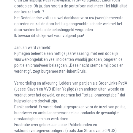
oordopjes. Oh ja, dan hoort u de portofoon niet meer. Het blijft altijd
een keuze toch…?
Het Nederlandse volk is u wel dankbaar voor uw (weer) beheerste
optreden en zal de door het tuig aangerichte schade wel met het
door werken betaalde belastinggeld vergoeden.
Ik bewaar dit stukje wel voor volgend jaar!
Januari werd vermeld:
Nijmegen beleefde een heftige jaarwisseling, met een dodelijk
vuurwerkongeluk en veel incidenten waarbij groepen jongeren de
politie en brandweer belaagden. „Deze nacht stemde mij boos en
verdrietig”, zegt burgemeester Hubert Bruls.
Veroordeling en afkeuring: Leiders van partijen als GroenLinks-PvdA
(Jesse Klaver) en VVD (Dilan Yeşilgöz) en anderen uiten woede en
verdriet over het geweld, en noemen het "totaal onacceptabel" dat
hulpverleners doelwit zijn.
Dankbaarheid: Er wordt dank uitgesproken voor de inzet van politie,
brandweer en ambulancepersoneel die ondanks de gevaarlijke
omstandigheden hun werk doen.
Frustratie over gebrek aan actie: Politiebonden en
vakbondsvertegenwoordigers (zoals Jan Struijs van 50PLUS)