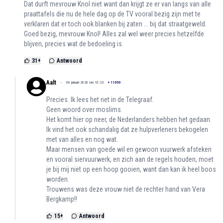
Dat durft mevrouw Knol niet want dan krijgt ze er van langs van alle
praattafels die nu de hele dag op de TV vooral bezig zijn met te
verklaren dat er toch ook blanken bij zaten ... bij dat straatgeweld.
Goed bezig, mevrouw Knol! Alles zal wel weer precies hetzelfde
blijven, precies wat de bedoeling is.
31
+
Antwoord
Aalt
06 januari 2026 om 10:23
+
11050
Precies. Ik lees het net in de Telegraaf.
Geen woord over moslims.
Het komt hier op neer, de Nederlanders hebben het gedaan.
Ik vind het ook schandalig dat ze hulpverleners bekogelen
met van alles en nog wat.
Maar mensen van goede wil en gewoon vuurwerk afsteken
en vooral siervuurwerk, en zich aan de regels houden, moet
je bij mij niet op een hoop gooien, want dan kan ik heel boos
worden.
Trouwens was deze vrouw niet de rechter hand van Vera
Bergkamp!!
15
+
Antwoord