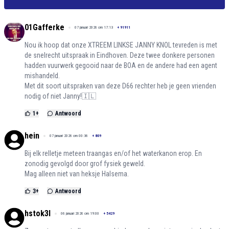
01Gafferke
07 januari 2026 om 17:13
+
91911
Nou ik hoop dat onze XTREEM LINKSE JANNY KNOL tevreden is met
de snelrecht uitspraak in Eindhoven. Deze twee donkere personen
hadden vuurwerk gegooid naar de BOA en de andere had een agent
mishandeld.
Met dit soort uitspraken van deze D66 rechter heb je geen vrienden
nodig of niet Janny!🇮🇱
1
+
Antwoord
hein
07 januari 2026 om 00:36
+
809
Bij elk relletje meteen traangas en/of het waterkanon erop. En
zonodig gevolgd door grof fysiek geweld.
Mag alleen niet van heksje Halsema.
3
+
Antwoord
hstok3l
06 januari 2026 om 19:00
+
5429