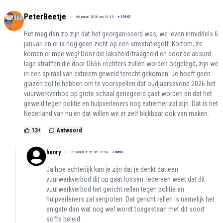
PeterBeetje
06 januari 2026 om 10:49
+
15947
Het mag dan zo zijn dat het georganiseerd was, we leven inmiddels 6
januari en er is nog geen zicht op een arrestatiegolf. Kortom, ze
komen er mee weg! Door die laksheid/traagheid en door de absurd
lage straffen die door D666-rechters zullen worden opgelegd, zijn we
in een spiraal van extreem geweld terecht gekomen. Je hoeft geen
glazen bol te hebben om te voorspellen dat oudjaarsavond 2026 het
vuurwerkverbod op grote schaal genegeerd gaat worden en dat het
geweld tegen politie en hulpverleners nog extremer zal zijn. Dat is het
Nederland van nu en dat willen we er zelf blijkbaar ook van maken.
13
+
Antwoord
henry
06 januari 2026 om 11:54
+
6653
Ja hoe achterlijk kan je zijn dat je denkt dat een
vuurwerkverbod dit op gaat lossen. Iedereen weet dat dit
vuurwerkverbod het gericht rellen tegen politie en
hulpverleners zal vergroten. Dat gericht rellen is namelijk het
enigste dan wat nog wel wordt toegestaan met dit soort
softe beleid.