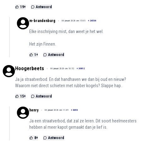
19
+
Antwoord
m-brandenburg
06 januari 2026 om 15:05
+
26536
Elke inschrijving mist, dan weet je het wel.
Het zijn Finnen.
1
+
Antwoord
Hoogerbeets
06 januari 2026 om 10:52
+
30812
Ja ja straatverbod. En dat handhaven we dan bij oud en nieuw?
Waarom niet direct schieten met rubber kogels? Slappe hap.
15
+
Antwoord
henry
06 januari 2026 om 11:49
+
6653
Ja een straatverbod, dat zal ze leren. Dit soort heelmeesters
hebben al meer kapot gemaakt dan je lief is.
8
+
Antwoord