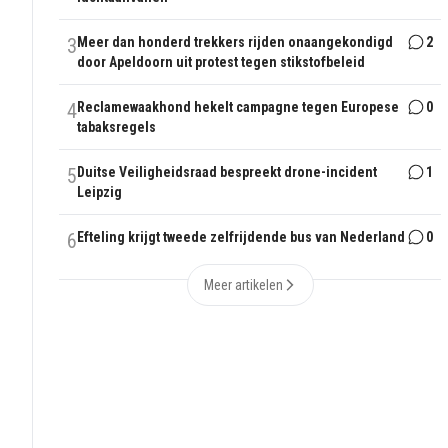
3
Meer dan honderd trekkers rijden onaangekondigd
2
door Apeldoorn uit protest tegen stikstofbeleid
4
Reclamewaakhond hekelt campagne tegen Europese
0
tabaksregels
5
Duitse Veiligheidsraad bespreekt drone-incident
1
Leipzig
6
Efteling krijgt tweede zelfrijdende bus van Nederland
0
Meer artikelen