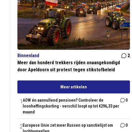
Binnenland
2
Meer dan honderd trekkers rijden onaangekondigd
door Apeldoorn uit protest tegen stikstofbeleid
Meer artikelen
1
AOW én aanvullend pensioen? Controleer de
0
loonheffingskorting - verschil loopt op tot €296,33 per
maand
2
Europese Unie zet meer Russen op sanctielijst om
0
luchtaanvallen