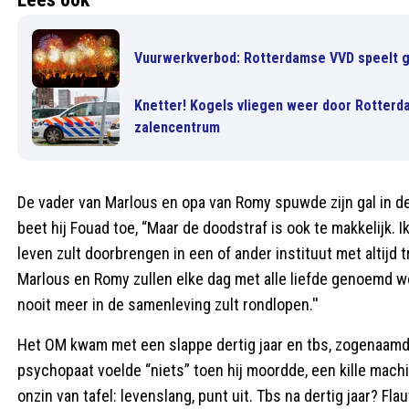
Vuurwerkverbod: Rotterdamse VVD speelt ge
Knetter! Kogels vliegen weer door Rotterda
zalencentrum
De vader van Marlous en opa van Romy spuwde zijn gal in de r
beet hij Fouad toe, “Maar de doodstraf is ook te makkelijk. Ik
leven zult doorbrengen in een of ander instituut met altijd 
Marlous en Romy zullen elke dag met alle liefde genoemd wor
nooit meer in de samenleving zult rondlopen.''
Het OM kwam met een slappe dertig jaar en tbs, zogenaam
psychopaat voelde “niets” toen hij moordde, een kille mach
onzin van tafel: levenslang, punt uit. Tbs na dertig jaar? F