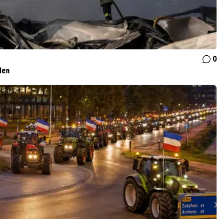
0
len