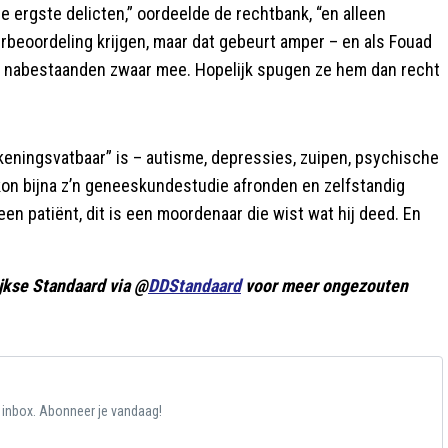
e ergste delicten,” oordeelde de rechtbank, “en alleen
herbeoordeling krijgen, maar dat gebeurt amper – en als Fouad
de nabestaanden zwaar mee. Hopelijk spugen ze hem dan recht
ekeningsvatbaar” is – autisme, depressies, zuipen, psychische
j kon bijna z’n geneeskundestudie afronden en zelfstandig
geen patiënt, dit is een moordenaar die wist wat hij deed. En
jkse Standaard via @
DDStandaard
voor meer ongezouten
e inbox. Abonneer je vandaag!