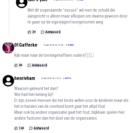
hans-e-pans
Met dit zogenaamde "excuus" wil men de schuld die
aangericht is alleen maar afkopen om daarna gewoon door
te gaan op de ingeslagen/voorgenomen weg.
3
+
Antwoord
01Gafferke
10 juni 2026 om 19:38
+
91836
Kijk maar naar de toeslagenaffaire ouders!🇮🇱
9
+
Antwoord
henrivham
10 juni 2026 om 19:03
+
63713
Waarom gebeurd het dan?
Wie had hier belang bij?
Er zijn zoveel mensen die het beste willen voor de kinderen maar als
het in handen van de overheid komt gaat het altijd fout.
Maar ook bij andere organisatie gaat het fout, blijkbaar spelen hier
andere factoren dan het doel van de organisaties.
14
+
Antwoord