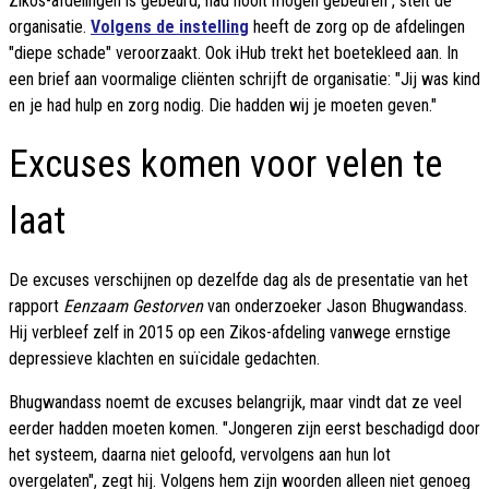
Zikos-afdelingen is gebeurd, had nooit mogen gebeuren", stelt de
organisatie.
Volgens de instelling
heeft de zorg op de afdelingen
"diepe schade" veroorzaakt. Ook iHub trekt het boetekleed aan. In
een brief aan voormalige cliënten schrijft de organisatie: "Jij was kind
en je had hulp en zorg nodig. Die hadden wij je moeten geven."
Excuses komen voor velen te
laat
De excuses verschijnen op dezelfde dag als de presentatie van het
rapport
Eenzaam Gestorven
van onderzoeker Jason Bhugwandass.
Hij verbleef zelf in 2015 op een Zikos-afdeling vanwege ernstige
depressieve klachten en suïcidale gedachten.
Bhugwandass noemt de excuses belangrijk, maar vindt dat ze veel
eerder hadden moeten komen. "Jongeren zijn eerst beschadigd door
het systeem, daarna niet geloofd, vervolgens aan hun lot
overgelaten", zegt hij. Volgens hem zijn woorden alleen niet genoeg