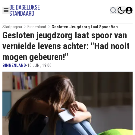
Startpagina
Binnenland
Gesloten Jeugdzorg Laat Spoor Van
Gesloten jeugdzorg laat spoor van
Vernielde Levens Achter: "Had Nooit
Mogen Gebeuren!"
vernielde levens achter: "Had nooit
mogen gebeuren!"
BINNENLAND
•
10 JUN , 19:00