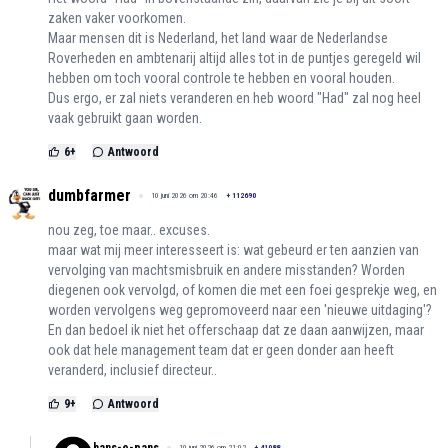
zaken vaker voorkomen.
Maar mensen dit is Nederland, het land waar de Nederlandse
Roverheden en ambtenarij altijd alles tot in de puntjes geregeld wil
hebben om toch vooral controle te hebben en vooral houden.
Dus ergo, er zal niets veranderen en heb woord "Had" zal nog heel
vaak gebruikt gaan worden.
6
+
Antwoord
dumbfarmer
10 juni 2026 om 20:46
+
112690
nou zeg, toe maar.. excuses.
maar wat mij meer interesseert is: wat gebeurd er ten aanzien van
vervolging van machtsmisbruik en andere misstanden? Worden
diegenen ook vervolgd, of komen die met een foei gesprekje weg, en
worden vervolgens weg gepromoveerd naar een 'nieuwe uitdaging'?
En dan bedoel ik niet het offerschaap dat ze daan aanwijzen, maar
ook dat hele management team dat er geen donder aan heeft
veranderd, inclusief directeur..
9
+
Antwoord
10 juni 2026 om 21:02
+
41088