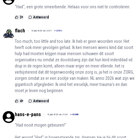
"Had", een grote smeerbende. Helaas voor ons niet te controleren.
3
+
Antwoord
flach
10 juni 2026 om 22:07
+
27311
Too much, too little and too late. Ik heb er geen woorden voor. Het
heeft ook meer gevolgen gehad. Ik ken mensen wiens kind dat soort
hulp had moeten krijgen maar mensen schuwen dit soort
organisaties nu omdat ze doodsbang zijn dat hun kind inderddad vd
drup in de regen komt, alleen maar erger en meer ellende. het is
verbijsterend dat dit tegenwoordig onze zorg is, ja het is onze ZORG,
zorgen omdat ze er een zootje van maken. NL anno 2026 wat zijn we
gigantisch afgegleden. Ik vind het vreselijk, meer trauma's en dan
moet je leven nog beginnen.
4
+
Antwoord
hans-e-pans
10 juni 2026 om 21:00
+
41088
"Had nooit mogen gebeuren!"
Het woord "Had" in bovenstaande zin, daarvan zie je bij dit soort