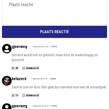
PLAATS REACTIE
gjverweg
11 juni 2026 om 17:45
+
17710
Een kind wordt niet zo geboren, maar door de maatschappij zo
gevormd.
0
+
Antwoord
belazerd
11 juni 2026 om 13:21
+
22415
Zand er over en door. Hier gaat dus niemand voor aan de schandpaal.
1
+
Antwoord
gjverweg
11 juni 2026 om 10:43
+
17710