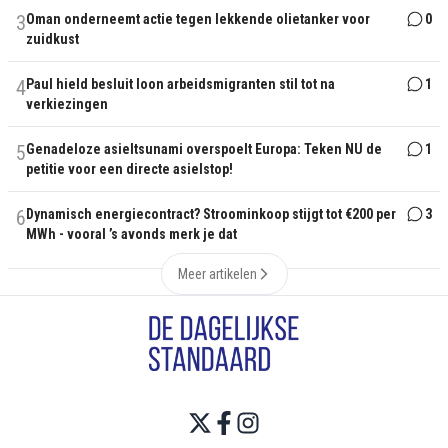
3
Oman onderneemt actie tegen lekkende olietanker voor
0
zuidkust
4
Paul hield besluit loon arbeidsmigranten stil tot na
1
verkiezingen
5
Genadeloze asieltsunami overspoelt Europa: Teken NU de
1
petitie voor een directe asielstop!
6
Dynamisch energiecontract? Stroominkoop stijgt tot €200 per
3
MWh - vooral ’s avonds merk je dat
Meer artikelen