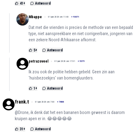
41
+
Antwoord
Mbappe
01 juni 2026 om 11:40
+
93071
Dat met die vrienden is precies de methode van een bepaald
type, niet aanspreekbare en niet corrigeerbare, jongeren van
een zekere Noord-Afrikaanse afkomst.
5
+
Antwoord
petrazoveel
01 juni 2026 om 17:01
+
5379
Ik zou ook de politie hebben gebeld. Geen zin aan
'huisbezoekjes' van bomengluurders.
1
+
Antwoord
frank.t
01 juni 2026 om 7:00
+
7884
@Drone, ik denk dat het een bananen boom geweest is daarom
kruipen apen er in. 😂😂😂😂😂
31
+
Antwoord