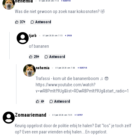
nehemia
01 juni 2026 om 7:13
+
535715
Was die niet gewoon op zoek naar kokosnoten? 🤣
37
+
Antwoord
tjarb
01 juni 2026 om 7:15
+
2933
of bananen
29
+
Antwoord
nehemia
01 juni 2026 om 7:38
+
535715
Trafassi - kom uit die bananenboom ♫ 😎
https://www.youtube.com/watch?
v=wRBPmltf9Ug&list=RDwRBPmltf9Ug&start_radio=1
4
+
Antwoord
Zomaariemand
01 juni 2026 om 7:05
+
13757
Keurig opgelost door de politie erbij te halen? Dat "los" je toch zelf
op? Even een paar vrienden erbij halen....En opgelost.