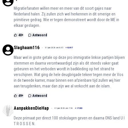
Migratiefanaten willen meer en meer van dit soort gajes naar
Nederland halen. Zij zullen zich wel herkennen in dit smerige en
primitieve gedrag. Wie er tegen demonstreert wordt door de ME in
elkaar geslagen.
40
+
Antwoord
Slaghaam116
01 juni 2026 om 8:05
+
62417
Maar wel in grote getale op deze pro immigratie linkse partijen blijven
stemmen en daarna verontwaardigd zijn als dit steeds vaker gaat
gebeuren en het verboden wordt in badkleding op het strand te
verschijnen. Wat ging de hele deugbrigade tekeer tegen mevr de Vos
in de tweede kamer, maar binnen een afzienbare tijd zullen wij hier
aan terugdenken, maar dan zijn we al verkocht aan de islam.
49
+
Antwoord
AanpakkenDieHap
01 juni 2026 om 7:54
+
17283
Deze primaat per direct 100 stokslagen geven en daarna ONS land U I
T R O S S E N.