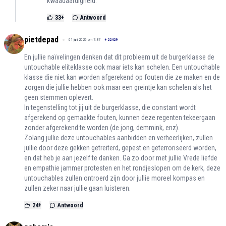
kwaadaardigheid.
33
+
Antwoord
pietdepad
01 juni 2026 om 7:37
+
22429
En jullie naïvelingen denken dat dit probleem uit de burgerklasse de
untouchable eliteklasse ook maar iets kan schelen. Een untouchable
klasse die niet kan worden afgerekend op fouten die ze maken en de
zorgen die jullie hebben ook maar een greintje kan schelen als het
geen stemmen oplevert.
In tegenstelling tot jij uit de burgerklasse, die constant wordt
afgerekend op gemaakte fouten, kunnen deze regenten tekeergaan
zonder afgerekend te worden (de jong, demmink, enz).
Zolang jullie deze untouchables aanbidden en verheerlijken, zullen
jullie door deze gekken getreiterd, gepest en geterroriseerd worden,
en dat heb je aan jezelf te danken. Ga zo door met jullie Vrede liefde
en empathie jammer protesten en het rondjeslopen om de kerk, deze
untouchables zullen ontroerd zijn door jullie moreel kompas en
zullen zeker naar jullie gaan luisteren.
24
+
Antwoord