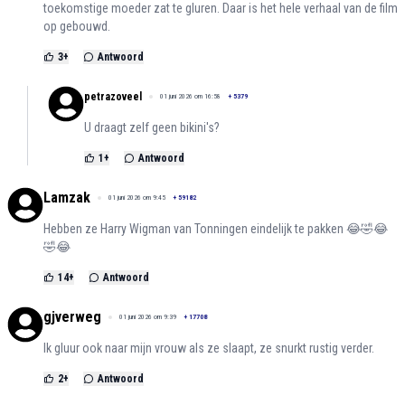
toekomstige moeder zat te gluren. Daar is het hele verhaal van de film
op gebouwd.
3
+
Antwoord
petrazoveel
01 juni 2026 om 16:58
+
5379
U draagt zelf geen bikini's?
1
+
Antwoord
Lamzak
01 juni 2026 om 9:45
+
59182
Hebben ze Harry Wigman van Tonningen eindelijk te pakken 😂🤣😂
🤣😂
14
+
Antwoord
gjverweg
01 juni 2026 om 9:39
+
17708
Ik gluur ook naar mijn vrouw als ze slaapt, ze snurkt rustig verder.
2
+
Antwoord