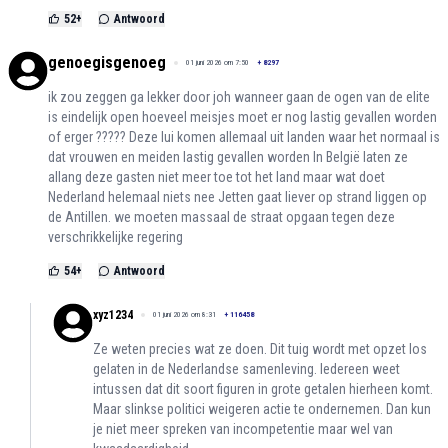
52
+
Antwoord
genoegisgenoeg
01 juni 2026 om 7:50
+
8297
ik zou zeggen ga lekker door joh wanneer gaan de ogen van de elite
is eindelijk open hoeveel meisjes moet er nog lastig gevallen worden
of erger ????? Deze lui komen allemaal uit landen waar het normaal is
dat vrouwen en meiden lastig gevallen worden In België laten ze
allang deze gasten niet meer toe tot het land maar wat doet
Nederland helemaal niets nee Jetten gaat liever op strand liggen op
de Antillen. we moeten massaal de straat opgaan tegen deze
verschrikkelijke regering
54
+
Antwoord
xyz1234
01 juni 2026 om 8:31
+
116458
Ze weten precies wat ze doen. Dit tuig wordt met opzet los
gelaten in de Nederlandse samenleving. Iedereen weet
intussen dat dit soort figuren in grote getalen hierheen komt.
Maar slinkse politici weigeren actie te ondernemen. Dan kun
je niet meer spreken van incompetentie maar wel van