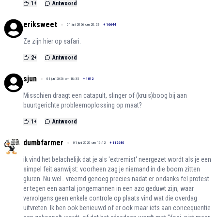
1
+
Antwoord
eriksweet
01 juni 2026 om 20:29
+
16644
Ze zijn hier op safari.
2
+
Antwoord
sjun
01 juni 2026 om 18:35
+
1812
Misschien draagt een catapult, slinger of (kruis)boog bij aan
buurtgerichte probleemoplossing op maat?
1
+
Antwoord
dumbfarmer
01 juni 2026 om 16:12
+
112680
ik vind het belachelijk dat je als 'extremist' neergezet wordt als je een
simpel feit aanwijst: voorheen zag je niemand in die boom zitten
gluren. Nu wel.. vreemd genoeg precies nadat er ondanks fel protest
er tegen een aantal jongemannen in een azc geduwt zijn, waar
vervolgens geen enkele controle op plaats vind wat die overdag
uitvreten. Ik ben ook benieuwd of er ook maar iets aan concequentie