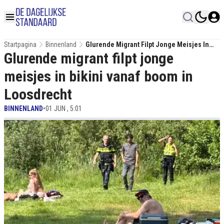
Startpagina
Binnenland
Glurende Migrant Filpt Jonge Meisjes In
Glurende migrant filpt jonge
Bikini Vanaf Boom In Loosdrecht
meisjes in bikini vanaf boom in
Loosdrecht
BINNENLAND
•
01 JUN , 5:01