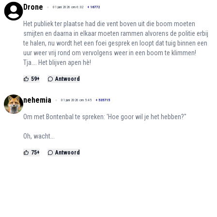
Drone
01 juni 2026 om 6:32
+
16772
Het publiek ter plaatse had die vent boven uit die boom moeten
smijten en daarna in elkaar moeten rammen alvorens de politie erbij
te halen, nu wordt het een foei gesprek en loopt dat tuig binnen een
uur weer vrij rond om vervolgens weer in een boom te klimmen!
Tja…. Het blijven apen hè!
59
+
Antwoord
nehemia
01 juni 2026 om 5:45
+
535715
Om met Bontenbal te spreken: 'Hoe goor wil je het hebben?"
Oh, wacht...
75
+
Antwoord