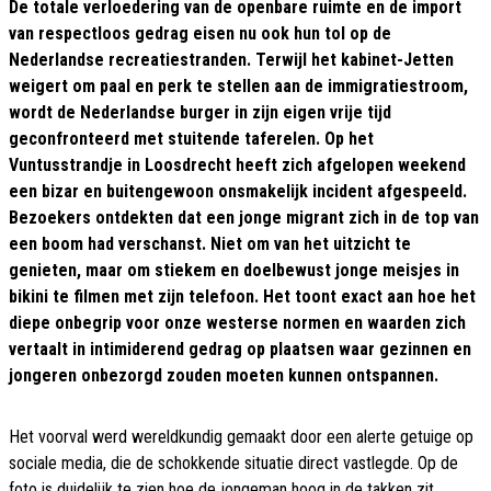
De totale verloedering van de openbare ruimte en de import
van respectloos gedrag eisen nu ook hun tol op de
Nederlandse recreatiestranden. Terwijl het kabinet-Jetten
weigert om paal en perk te stellen aan de immigratiestroom,
wordt de Nederlandse burger in zijn eigen vrije tijd
geconfronteerd met stuitende taferelen. Op het
Vuntusstrandje in Loosdrecht heeft zich afgelopen weekend
een bizar en buitengewoon onsmakelijk incident afgespeeld.
Bezoekers ontdekten dat een jonge migrant zich in de top van
een boom had verschanst. Niet om van het uitzicht te
genieten, maar om stiekem en doelbewust jonge meisjes in
bikini te filmen met zijn telefoon. Het toont exact aan hoe het
diepe onbegrip voor onze westerse normen en waarden zich
vertaalt in intimiderend gedrag op plaatsen waar gezinnen en
jongeren onbezorgd zouden moeten kunnen ontspannen.
Het voorval werd wereldkundig gemaakt door een alerte getuige op
sociale media, die de schokkende situatie direct vastlegde. Op de
foto is duidelijk te zien hoe de jongeman hoog in de takken zit