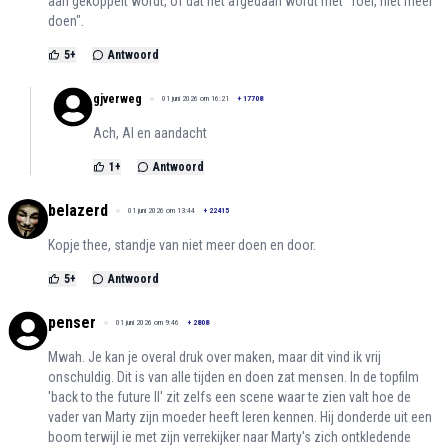
aan gekoppelt wordt, of dat het afgedaan wordt met "foei, niet meer
doen".
5
+
Antwoord
gjverweg
01 juni 2026 om 16:21
+
17708
Ach, AI en aandacht
1
+
Antwoord
belazerd
01 juni 2026 om 13:44
+
22415
Kopje thee, standje van niet meer doen en door.
5
+
Antwoord
penser
01 juni 2026 om 9:46
+
2808
Mwah. Je kan je overal druk over maken, maar dit vind ik vrij
onschuldig. Dit is van alle tijden en doen zat mensen. In de topfilm
'back to the future II' zit zelfs een scene waar te zien valt hoe de
vader van Marty zijn moeder heeft leren kennen. Hij donderde uit een
boom terwijl ie met zijn verrekijker naar Marty's zich ontkledende