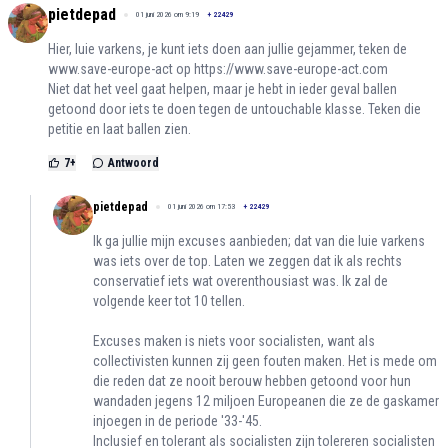
pietdepad
01 juni 2026 om 9:19
+
22429
Hier, luie varkens, je kunt iets doen aan jullie gejammer, teken de
www.save-europe-act op
https://www.save-europe-act.com
Niet dat het veel gaat helpen, maar je hebt in ieder geval ballen
getoond door iets te doen tegen de untouchable klasse. Teken die
petitie en laat ballen zien.
7
+
Antwoord
pietdepad
01 juni 2026 om 17:53
+
22429
Ik ga jullie mijn excuses aanbieden; dat van die luie varkens
was iets over de top. Laten we zeggen dat ik als rechts
conservatief iets wat overenthousiast was. Ik zal de
volgende keer tot 10 tellen.
Excuses maken is niets voor socialisten, want als
collectivisten kunnen zij geen fouten maken. Het is mede om
die reden dat ze nooit berouw hebben getoond voor hun
wandaden jegens 12 miljoen Europeanen die ze de gaskamer
injoegen in de periode '33-'45.
Inclusief en tolerant als socialisten zijn tolereren socialisten