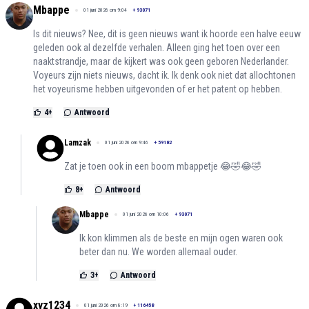
Mbappe
01 juni 2026 om 9:04
+
93071
Is dit nieuws? Nee, dit is geen nieuws want ik hoorde een halve eeuw
geleden ook al dezelfde verhalen. Alleen ging het toen over een
naaktstrandje, maar de kijkert was ook geen geboren Nederlander.
Voyeurs zijn niets nieuws, dacht ik. Ik denk ook niet dat allochtonen
het voyeurisme hebben uitgevonden of er het patent op hebben.
4
+
Antwoord
Lamzak
01 juni 2026 om 9:46
+
59182
Zat je toen ook in een boom mbappetje 😂🤣😂🤣
8
+
Antwoord
Mbappe
01 juni 2026 om 10:06
+
93071
Ik kon klimmen als de beste en mijn ogen waren ook
beter dan nu. We worden allemaal ouder.
3
+
Antwoord
xyz1234
01 juni 2026 om 8:19
+
116458