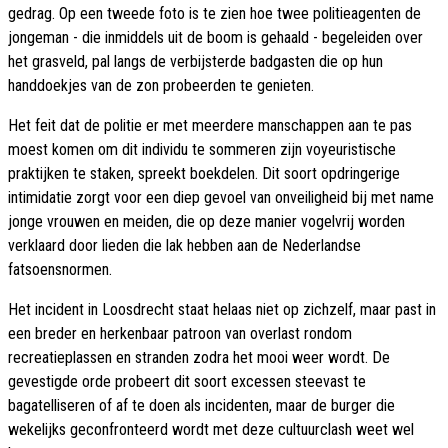
gedrag. Op een tweede foto is te zien hoe twee politieagenten de
jongeman - die inmiddels uit de boom is gehaald - begeleiden over
het grasveld, pal langs de verbijsterde badgasten die op hun
handdoekjes van de zon probeerden te genieten.
Het feit dat de politie er met meerdere manschappen aan te pas
moest komen om dit individu te sommeren zijn voyeuristische
praktijken te staken, spreekt boekdelen. Dit soort opdringerige
intimidatie zorgt voor een diep gevoel van onveiligheid bij met name
jonge vrouwen en meiden, die op deze manier vogelvrij worden
verklaard door lieden die lak hebben aan de Nederlandse
fatsoensnormen.
Het incident in Loosdrecht staat helaas niet op zichzelf, maar past in
een breder en herkenbaar patroon van overlast rondom
recreatieplassen en stranden zodra het mooi weer wordt. De
gevestigde orde probeert dit soort excessen steevast te
bagatelliseren of af te doen als incidenten, maar de burger die
wekelijks geconfronteerd wordt met deze cultuurclash weet wel