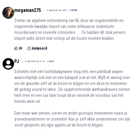
megaman275
02 juni 2026 om 14:06
+
55783
Ziehier de algehele verloedering van NL door de ongebreidelde en
ongeremde kwalijke import van zieke afrikaanse sexbeluste
moordenaars en rovende criminelen...... Ze hadden dit stuk pervers
import vullis direct met scherp uit die boom moeten knallen.
0
+
Antwoord
PJ
01 juni 2026 om 21:37
+
3212
Schieten met een luchtdrukgeweer mag niet, een paintball wapen
waarschijnlijk ook niet en een katapult ook al niet. Blijft er weinig over
om de gluurder zelf uit de boom te krijgen en om deze te motiveren
dit gedrag vooral te laten.. De opgetrommelde wethandhavers nemen
hem mee en een uur later loopt deze viezerik de voordeur van het
bureau weer uit.
Dan maar wat stenen, eieren en ander gooispul meenemen naast je
zonnebrandcreme en zonnebril. Kun je zelf aktie ondernemen om dat
soort gluiperds als rijpe appels uit de boom te krijgen.