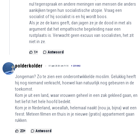
nul tegenspraak en andere meningen van mensen die anders
aankijken tegen hun socialistische utopie. Vraag een
socialist of hij socialist is en hij wordt boos.
Als je ze de kans geeft, dan jagen ze je de dood in met als
argument dat het empathische begeleiding naar een
rustplaats is. Verwacht geen excuus van socialisten, het zit
niet in ze.
1
+
Antwoord
polderkolder
01 juni 2026 om 9:14
+
231062
Jongeman? Zo te zien een onderontwikkelde moslim. Gelukkig heeft
hij nog niemand verkracht, hoewel kan natuurlijk nog gebeuren in de
toekomst.
Kom je uit een land, waar vrouwen geheel in een zak gekleed gaan, en
het liefst het hele hoofd bedekt.
Kom je in Nederland, woeallah, helemaal naakt (nou ja, bijna) wat een
feest. Meteen filmen en thuis in je nieuwe (gratis) appartement gaan
rukken.
23
+
Antwoord