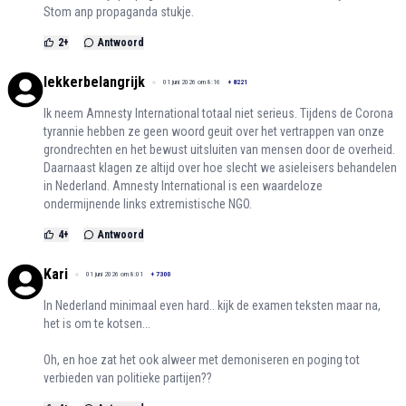
Stom anp propaganda stukje.
2
+
Antwoord
lekkerbelangrijk
01 juni 2026 om 8:16
+
8221
Ik neem Amnesty International totaal niet serieus. Tijdens de Corona
tyrannie hebben ze geen woord geuit over het vertrappen van onze
grondrechten en het bewust uitsluiten van mensen door de overheid.
Daarnaast klagen ze altijd over hoe slecht we asieleisers behandelen
in Nederland. Amnesty International is een waardeloze
ondermijnende links extremistische NGO.
4
+
Antwoord
Kari
01 juni 2026 om 8:01
+
7300
In Nederland minimaal even hard.. kijk de examen teksten maar na,
het is om te kotsen...
Oh, en hoe zat het ook alweer met demoniseren en poging tot
verbieden van politieke partijen??