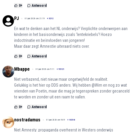
0
+
Antwoord
PJ
01 juni 2026 om 21:19
+
3212
En wat te denken aan het NL onderwijs? Verplichte onderwerpen aan
kinderen in het basisonderwijs zoals 'lentekriebels'! Hoezo
indoctrinatie en beïnvloeden van jongeren!
Maar daar zegt Amnestie uiteraard niets over.
0
+
Antwoord
Mbappe
01 juni 2026 om 9:11
+
93121
Niet verbazend, niet nieuw maar ongetwijfeld de realiteit.
Gelukkig is het hier op DDS anders. Wij hebben @Wim en nog zo wat
vrienden van Poetin, maar die mag je tegenspreken zonder gecanceld
te worden en zonder uit een raam te vallen.
0
+
Antwoord
nostradamus
01 juni 2026 om 9:09
+
10316
Niet Amnesty: propaganda overheerst in Westers onderwijs