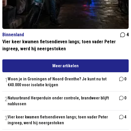
Binnenland
4
Vier keer kwamen fietsendieven langs; toen vader Peter
ingreep, werd hij neergestoken
Meer artikelen
1
Woon je in Groningen of Noord-Drenthe? Je kunt nu tot
0
€40.000 voor isolatie krijgen
2
Natuurbrand Herperduin onder controle, brandweer blijft
0
nablussen
3
Vier keer kwamen fietsendieven langs; toen vader Peter
4
ingreep, werd hij neergestoken