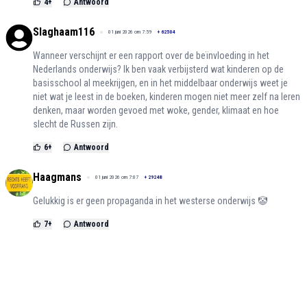
4
+
Antwoord
Slaghaam116
01 juni 2026 om 7:59
+
62504
Wanneer verschijnt er een rapport over de beïnvloeding in het
Nederlands onderwijs? Ik ben vaak verbijsterd wat kinderen op de
basisschool al meekrijgen, en in het middelbaar onderwijs weet je
niet wat je leest in de boeken, kinderen mogen niet meer zelf na leren
denken, maar worden gevoed met woke, gender, klimaat en hoe
slecht de Russen zijn.
6
+
Antwoord
Haagmans
01 juni 2026 om 7:07
+
29248
Gelukkig is er geen propaganda in het westerse onderwijs 🤡
7
+
Antwoord