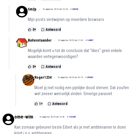
tim2p
16 augustus 2025 om 16:24
+
36526
Mijn posts verdwijnen op meerdere browsers
0
+
Antwoord
Buitenstaander
16 augustus 2025 om 17:42
+
14837
Mogelijk komt u tot de conclusie dat "likes" geen enkele
waarden vertegenwoordigen?
0
+
Antwoord
Roger1234
16 augustus 2025 om 18:19
+
35063
Moet jij niet nodig een pijnlijke dood sterven. Dat zoufen
wel zeeeer wenselijk vinden. Smerige parasiet
1
+
Antwoord
ome-wim
16 augustus 2025 om 14:26
+
132281
Kan zomaar gebeuren beste Eibert als je met ambtenarren te doen
krijgt i.p.v. ambtenaren.