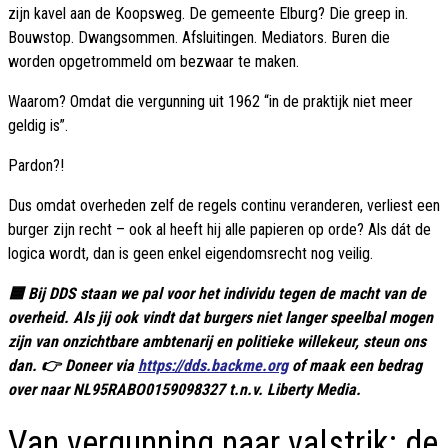
zijn kavel aan de Koopsweg. De gemeente Elburg? Die greep in.
Bouwstop. Dwangsommen. Afsluitingen. Mediators. Buren die
worden opgetrommeld om bezwaar te maken.
Waarom? Omdat die vergunning uit 1962 “in de praktijk niet meer
geldig is”.
Pardon?!
Dus omdat overheden zelf de regels continu veranderen, verliest een
burger zijn recht – ook al heeft hij alle papieren op orde? Als dát de
logica wordt, dan is geen enkel eigendomsrecht nog veilig.
🟦 Bij DDS staan we pal voor het individu tegen de macht van de
overheid. Als jij ook vindt dat burgers niet langer speelbal mogen
zijn van onzichtbare ambtenarij en politieke willekeur, steun ons
dan. 👉 Doneer via
https://dds.backme.org
of maak een bedrag
over naar NL95RABO0159098327 t.n.v. Liberty Media.
Van vergunning naar valstrik: de