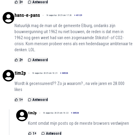
3
+
Antwoord
hans-e-pans
16 augustus 2025 om 17:26
+
41129
Natuurlijk mag de man uit de gemeente Elburg, ondanks zijn
bouwvergunning uit 1962 nu niet bouwen, de reden is dat men in
1962 nog geen weet had van een zogenaamde Stikstof- of CO2-
crisis. Kom mensen probeer eens als een hedendaagse ambtenaar te
denken. LOL.
2
+
Antwoord
tim2p
16 augustus 2025 om 16:21
+
36526
Wordt ik gecensureerd?? Zo ja waarom? , na vele jaren en 28.000
likes
1
+
Antwoord
tim2p
16 augustus 2025 om 16:22
+
36526
Komt omdat mijn posts op de meeste browsers verdwijnen
1
+
Antwoord