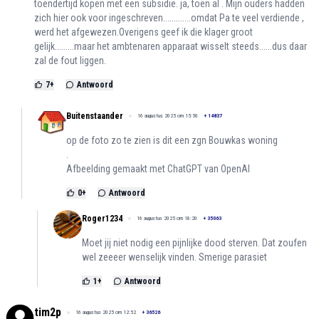
toendertijd kopen met een subsidie. ja, toen al . Mijn ouders hadden
zich hier ook voor ingeschreven.............omdat Pa te veel verdiende ,
werd het afgewezen.Overigens geef ik die klager groot
gelijk.........maar het ambtenaren apparaat wisselt steeds......dus daar
zal de fout liggen.
7
+
Antwoord
Buitenstaander
16 augustus 2025 om 15:50
+
14837
op de foto zo te zien is dit een zgn Bouwkas woning
.
Afbeelding gemaakt met ChatGPT van OpenAI
0
+
Antwoord
Roger1234
16 augustus 2025 om 18:20
+
35063
Moet jij niet nodig een pijnlijke dood sterven. Dat zoufen
wel zeeeer wenselijk vinden. Smerige parasiet
1
+
Antwoord
tim2p
16 augustus 2025 om 12:52
+
36526