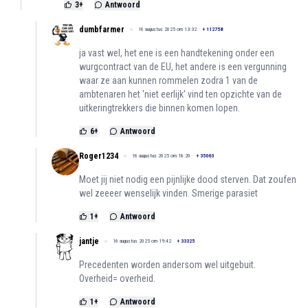
3
+
Antwoord
dumbfarmer
16 augustus 2025 om 13:32
+
112758
ja vast wel, het ene is een handtekening onder een
wurgcontract van de EU, het andere is een vergunning
waar ze aan kunnen rommelen zodra 1 van de
ambtenaren het 'niet eerlijk' vind ten opzichte van de
uitkeringtrekkers die binnen komen lopen.
6
+
Antwoord
Roger1234
16 augustus 2025 om 18:20
+
35063
Moet jij niet nodig een pijnlijke dood sterven. Dat zoufen
wel zeeeer wenselijk vinden. Smerige parasiet
1
+
Antwoord
jantje
16 augustus 2025 om 19:42
+
33325
Precedenten worden andersom wel uitgebuit.
Overheid= overheid.
1
+
Antwoord