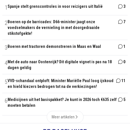
1
Spanje stelt grenscontroles in voor reizigers uit Italië
3
2
Boeren op de barricades: D66-minister jaagt onze
7
voedselmakers de vernieling in met doorgedraaide
stikstofgekte!
3
Boeren met tractoren demonstreren in Maas en Waal
1
4
Met de auto naar Oostenrijk? Dit digitale vignet is pas na 18
0
dagen geldig
5
VVD-schandaal ontploft: Minister Mariëlle Paul loog ijskoud
11
en hield kiezers bedrogen tot na de verkiezingen!
6
Medicijnen uit het basispakket? Je kunt in 2026 toch €635 zelf
5
moeten betalen
Meer artikelen