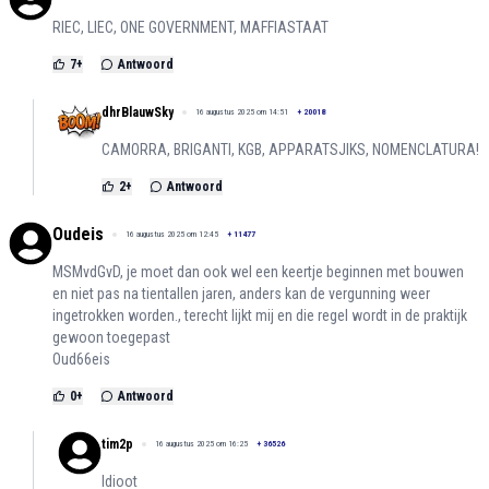
RIEC, LIEC, ONE GOVERNMENT, MAFFIASTAAT
7
+
Antwoord
dhrBlauwSky
16 augustus 2025 om 14:51
+
20018
CAMORRA, BRIGANTI, KGB, APPARATSJIKS, NOMENCLATURA!
2
+
Antwoord
Oudeis
16 augustus 2025 om 12:45
+
11477
MSMvdGvD, je moet dan ook wel een keertje beginnen met bouwen
en niet pas na tientallen jaren, anders kan de vergunning weer
ingetrokken worden., terecht lijkt mij en die regel wordt in de praktijk
gewoon toegepast
Oud66eis
0
+
Antwoord
tim2p
16 augustus 2025 om 16:25
+
36526
Idioot