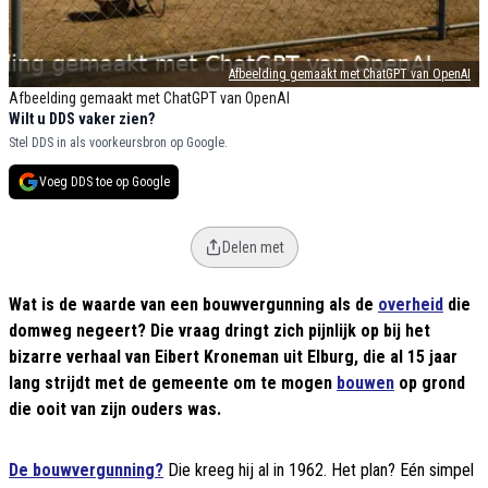
Afbeelding gemaakt met ChatGPT van OpenAI
Afbeelding gemaakt met ChatGPT van OpenAI
Wilt u DDS vaker zien?
Stel DDS in als voorkeursbron op Google.
Voeg DDS toe op Google
Delen met
Wat is de waarde van een bouwvergunning als de
overheid
die
domweg negeert? Die vraag dringt zich pijnlijk op bij het
bizarre verhaal van Eibert Kroneman uit Elburg, die al 15 jaar
lang strijdt met de gemeente om te mogen
bouwen
op grond
die ooit van zijn ouders was.
De bouwvergunning?
Die kreeg hij al in 1962. Het plan? Eén simpel