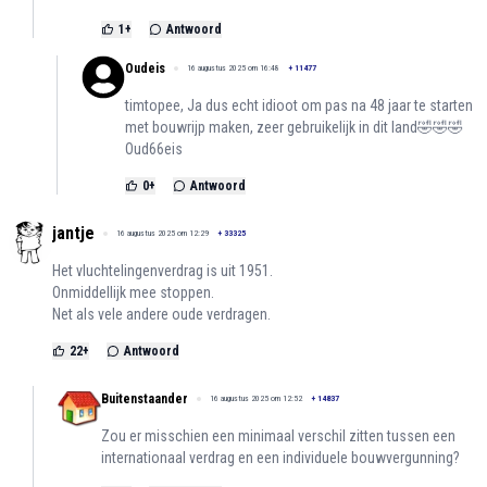
1
+
Antwoord
Oudeis
16 augustus 2025 om 16:48
+
11477
timtopee, Ja dus echt idioot om pas na 48 jaar te starten
met bouwrijp maken, zeer gebruikelijk in dit land🤣🤣🤣
Oud66eis
0
+
Antwoord
jantje
16 augustus 2025 om 12:29
+
33325
Het vluchtelingenverdrag is uit 1951.
Onmiddellijk mee stoppen.
Net als vele andere oude verdragen.
22
+
Antwoord
Buitenstaander
16 augustus 2025 om 12:52
+
14837
Zou er misschien een minimaal verschil zitten tussen een
internationaal verdrag en een individuele bouwvergunning?