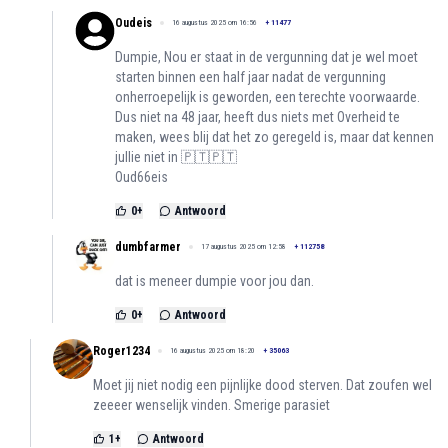
Oudeis
16 augustus 2025 om 16:56
+
11477
Dumpie, Nou er staat in de vergunning dat je wel moet
starten binnen een half jaar nadat de vergunning
onherroepelijk is geworden, een terechte voorwaarde.
Dus niet na 48 jaar, heeft dus niets met Overheid te
maken, wees blij dat het zo geregeld is, maar dat kennen
jullie niet in 🇵🇹🇵🇹
Oud66eis
0
+
Antwoord
dumbfarmer
17 augustus 2025 om 12:58
+
112758
dat is meneer dumpie voor jou dan.
0
+
Antwoord
Roger1234
16 augustus 2025 om 18:20
+
35063
Moet jij niet nodig een pijnlijke dood sterven. Dat zoufen wel
zeeeer wenselijk vinden. Smerige parasiet
1
+
Antwoord