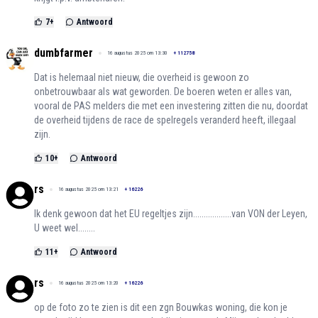
7
+
Antwoord
dumbfarmer
16 augustus 2025 om 13:30
+
112758
Dat is helemaal niet nieuw, die overheid is gewoon zo
onbetrouwbaar als wat geworden. De boeren weten er alles van,
vooral de PAS melders die met een investering zitten die nu, doordat
de overheid tijdens de race de spelregels veranderd heeft, illegaal
zijn.
10
+
Antwoord
rs
16 augustus 2025 om 13:21
+
16226
Ik denk gewoon dat het EU regeltjes zijn..................van VON der Leyen,
U weet wel........
11
+
Antwoord
rs
16 augustus 2025 om 13:20
+
16226
op de foto zo te zien is dit een zgn Bouwkas woning, die kon je