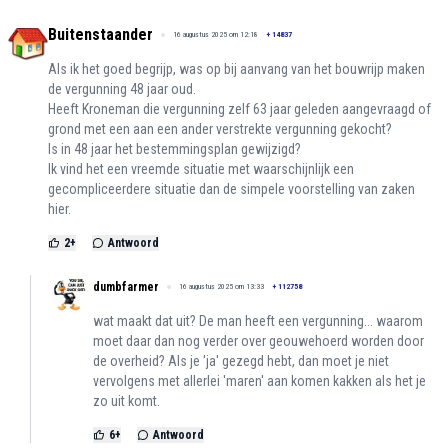
Buitenstaander
16 augustus 2025 om 12:18
+
14837
Als ik het goed begrijp, was op bij aanvang van het bouwrijp maken
de vergunning 48 jaar oud.
Heeft Kroneman die vergunning zelf 63 jaar geleden aangevraagd of
grond met een aan een ander verstrekte vergunning gekocht?
Is in 48 jaar het bestemmingsplan gewijzigd?
Ik vind het een vreemde situatie met waarschijnlijk een
gecompliceerdere situatie dan de simpele voorstelling van zaken
hier.
2
+
Antwoord
dumbfarmer
16 augustus 2025 om 13:33
+
112758
wat maakt dat uit? De man heeft een vergunning... waarom
moet daar dan nog verder over geouwehoerd worden door
de overheid? Als je 'ja' gezegd hebt, dan moet je niet
vervolgens met allerlei 'maren' aan komen kakken als het je
zo uit komt.
6
+
Antwoord