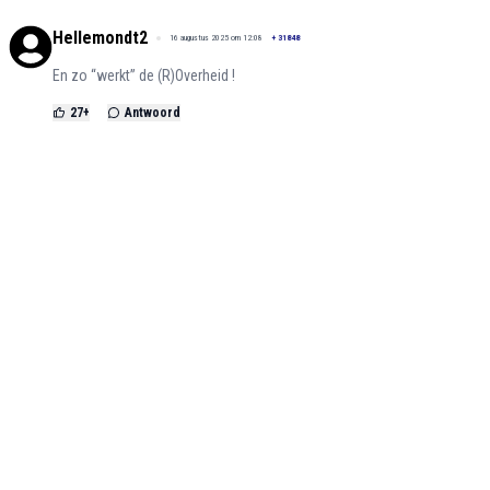
Hellemondt2
16 augustus 2025 om 12:08
+
31848
En zo “werkt” de (R)Overheid !
27
+
Antwoord