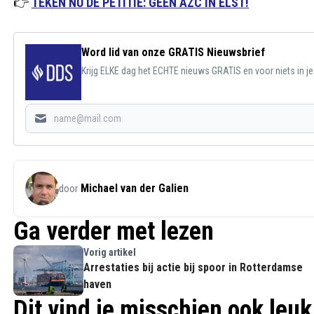
👉
TEKEN NU DE PETITIE: GÉÉN AZC IN ELST!
Word lid van onze GRATIS Nieuwsbrief
Krijg ELKE dag het ECHTE nieuws GRATIS en voor niets in j
Michael van der Galien
door
Ga verder met lezen
Vorig artikel
Arrestaties bij actie bij spoor in Rotterdamse
haven
Dit vind je misschien ook leuk