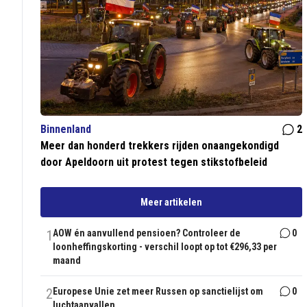
Binnenland
2
Meer dan honderd trekkers rijden onaangekondigd
door Apeldoorn uit protest tegen stikstofbeleid
Meer artikelen
1
AOW én aanvullend pensioen? Controleer de
0
loonheffingskorting - verschil loopt op tot €296,33 per
maand
2
Europese Unie zet meer Russen op sanctielijst om
0
luchtaanvallen