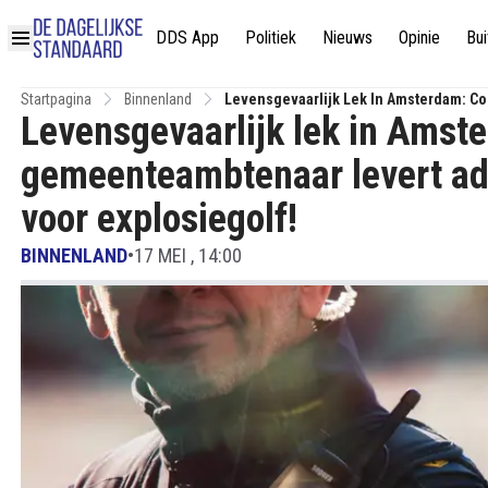
DDS App
Politiek
Nieuws
Opinie
Bui
Startpagina
Binnenland
Levensgevaarlijk Lek In Amsterdam: C
Levensgevaarlijk lek in Amst
Explosiegolf!
gemeenteambtenaar levert ad
voor explosiegolf!
BINNENLAND
•
17 MEI , 14:00