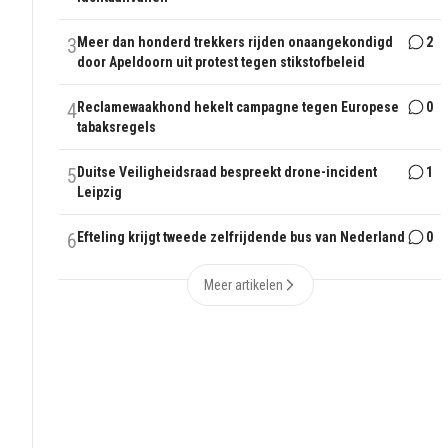
3
Meer dan honderd trekkers rijden onaangekondigd
2
door Apeldoorn uit protest tegen stikstofbeleid
4
Reclamewaakhond hekelt campagne tegen Europese
0
tabaksregels
5
Duitse Veiligheidsraad bespreekt drone-incident
1
Leipzig
6
Efteling krijgt tweede zelfrijdende bus van Nederland
0
Meer artikelen