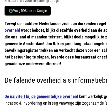
Stel DDS in als voorkeursbron op Google.
Voeg DDS toe op Google
Terwijl de nuchtere Nederlander zich aan duizenden regel
overheid
wordt beboet, blijkt diezelfde overheid aan de a
die ons land al maanden teistert, blijkt deels mogelijk te
gemeente Amsterdam! Jim B. kon jarenlang totaal ongehin
bevolkingsregister trekken en verkocht deze voor een scha
het bestuur lag te slapen, leverde deze bureaucraat onsc
genadeloze onderwereldterreur!
De falende overheid als informatieb
De naïviteit bij de gemeentelijke overheid
kent werkelijk g
Incasso & Invordering en kreeg vanwege zijn zogenaamde 's