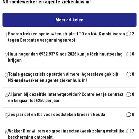
NS-medewerker én agente ziekenhuis in!
Meer artikelen
1
Boeren trekken opnieuw ten strijde: LTO en NAJK mobiliseren
2
tegen Brabantse vergunningenroof!
2
Huur hoger dan €932,93? Sinds 2026 kun je tóch huurtoeslag
0
krijgen
3
Totale gezagscrisis op station Almere: Agressieve gek bijt
8
NS-medewerker én agente ziekenhuis in!
4
Al jaren bij dezelfde internetprovider? Controleer je contract
0
en bespaar tot €250 per jaar
5
Zes jaar cel en tbs voor doodsteken broer in Gouda
0
6
Wakker Dier wil rem op groei insectenkweek zolang wettelijke
7
bescherming ontbreekt