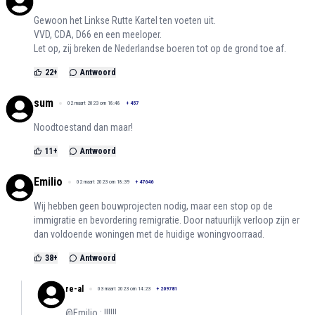
Gewoon het Linkse Rutte Kartel ten voeten uit.
VVD, CDA, D66 en een meeloper.
Let op, zij breken de Nederlandse boeren tot op de grond toe af.
22
+
Antwoord
sum
02 maart 2023 om 18:48
+
457
Noodtoestand dan maar!
11
+
Antwoord
Emilio
02 maart 2023 om 18:39
+
47646
Wij hebben geen bouwprojecten nodig, maar een stop op de
immigratie en bevordering remigratie. Door natuurlijk verloop zijn er
dan voldoende woningen met de huidige woningvoorraad.
38
+
Antwoord
re-al
03 maart 2023 om 14:23
+
209781
@Emilio : !!!!!!