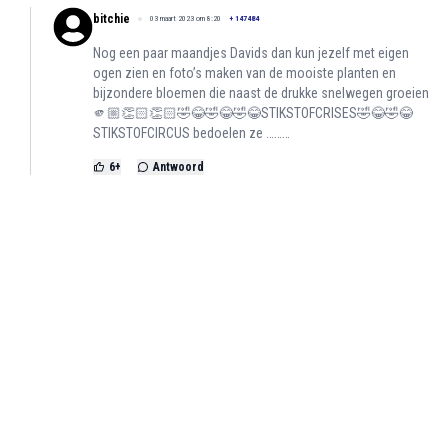
bitchie
03 maart 2023 om 8:20
+
147484
Nog een paar maandjes Davids dan kun jezelf met eigen
ogen zien en foto’s maken van de mooiste planten en
bijzondere bloemen die naast de drukke snelwegen groeien
🫵🏼👏🏻👏🏻🤣😂🤣😂🤣😂STIKSTOFCRISES🤣😂🤣😂
STIKSTOFCIRCUS bedoelen ze ………
6
+
Antwoord