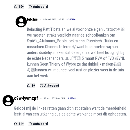
10
+
Antwoord
bitchie
03 maart 2023 om 8:11
+
147484
Belasting Patt.T betalen we al voor onze eigen uitstoot🫵🏼
we moeten straks verplicht naar de schoolbanken om
Syrië’s,,Afrikaans,,Pools,,oekraiens,,Russisch ,,Turks en
misschien Chinees te leren 🥴want hoe moeten wij hun
anders duidelijk maken dat de ergernis wel heel hoog ligt bij
de échte Nederlanders 🤦🏻‍♀️🇾🇪15 maart PVV of FVD /BVNL
kunnen Geert Thierry of Wybre ze dat duidelijk maken💪🏻
💪🏻kunnen wij met heel veel rust en plezier weer in de tuin
aan het werk…….
8
+
Antwoord
c9w4yvmzpf
02 maart 2023 om 23:58
+
18549
Geloof mij de linkse ratten gaan dit niet betalen want de meerderheid
leeft al van een uitkering dus de echte werkende moet dit ophoesten.
11
+
Antwoord