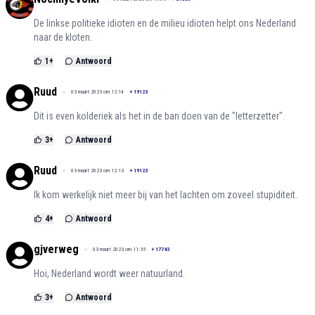
De linkse politieke idioten en de milieu idioten helpt ons Nederland
naar de kloten.
1
+
Antwoord
Ruud
03 maart 2023 om 12:14
+
19123
Dit is even kolderiek als het in de ban doen van de "letterzetter".
3
+
Antwoord
Ruud
03 maart 2023 om 12:13
+
19123
Ik kom werkelijk niet meer bij van het lachten om zoveel stupiditeit.
4
+
Antwoord
gjverweg
03 maart 2023 om 11:35
+
17743
Hoi, Nederland wordt weer natuurland.
3
+
Antwoord