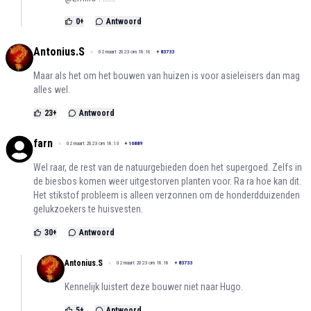
0
+
Antwoord
Antonius.S
02 maart 2023 om 18:16
+
83733
Maar als het om het bouwen van huizen is voor asieleisers dan mag
alles wel.
23
+
Antwoord
farn
02 maart 2023 om 18:13
+
16889
Wel raar, de rest van de natuurgebieden doen het supergoed. Zelfs in
de biesbos komen weer uitgestorven planten voor. Ra ra hoe kan dit.
Het stikstof probleem is alleen verzonnen om de honderdduizenden
gelukzoekers te huisvesten.
30
+
Antwoord
Antonius.S
02 maart 2023 om 18:18
+
83733
Kennelijk luistert deze bouwer niet naar Hugo.
5
+
Antwoord