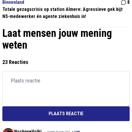
Binnenland
8
Totale gezagscrisis op station Almere: Agressieve gek bijt
NS-medewerker én agente ziekenhuis in!
Laat mensen jouw mening
weten
23 Reacties
PLAATS REACTIE
NochnyeVolki
03 maart 2023 om 19:05
+
21888