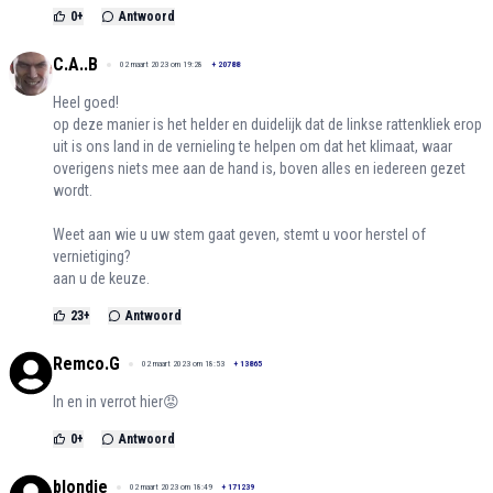
0
+
Antwoord
C.A..B
02 maart 2023 om 19:28
+
20788
Heel goed!
op deze manier is het helder en duidelijk dat de linkse rattenkliek erop
uit is ons land in de vernieling te helpen om dat het klimaat, waar
overigens niets mee aan de hand is, boven alles en iedereen gezet
wordt.
Weet aan wie u uw stem gaat geven, stemt u voor herstel of
vernietiging?
aan u de keuze.
23
+
Antwoord
Remco.G
02 maart 2023 om 18:53
+
13865
In en in verrot hier😡
0
+
Antwoord
blondie
02 maart 2023 om 18:49
+
171239