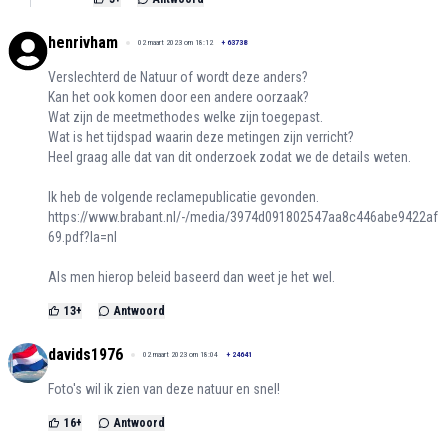
henrivham
02 maart 2023 om 18:12
+
63738
Verslechterd de Natuur of wordt deze anders?
Kan het ook komen door een andere oorzaak?
Wat zijn de meetmethodes welke zijn toegepast.
Wat is het tijdspad waarin deze metingen zijn verricht?
Heel graag alle dat van dit onderzoek zodat we de details weten.
Ik heb de volgende reclamepublicatie gevonden.
https://www.brabant.nl/-/media/3974d091802547aa8c446abe9422af
69.pdf?la=nl
Als men hierop beleid baseerd dan weet je het wel.
13
+
Antwoord
davids1976
02 maart 2023 om 18:04
+
24641
Foto's wil ik zien van deze natuur en snel!
16
+
Antwoord