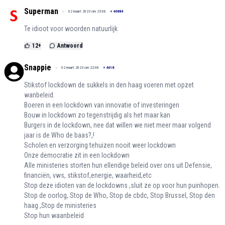
Superman
02 maart 2023 om 23:08
+
46884
Te idioot voor woorden natuurlijk
12
+
Antwoord
Snappie
02 maart 2023 om 22:08
+
4618
Stikstof lockdown de sukkels in den haag voeren met opzet
wanbeleid.
Boeren in een lockdown van innovatie of investeringen
Bouw in lockdown zo tegenstrijdig als het maar kan
Burgers in de lockdown, nee dat willen we niet meer maar volgend
jaar is de Who de baas?,!
Scholen en verzorging tehuizen nooit weer lockdown
Onze democratie zit in een lockdown
Alle ministeries storten hun ellendige beleid over ons uit Defensie,
financiën, vws, stikstof,energie, waarheid,etc
Stop deze idioten van de lockdowns ,sluit ze op voor hun puinhopen.
Stop de oorlog, Stop de Who, Stop de cbdc, Stop Brussel, Stop den
haag ,Stop de ministeries
Stop hun waanbeleid