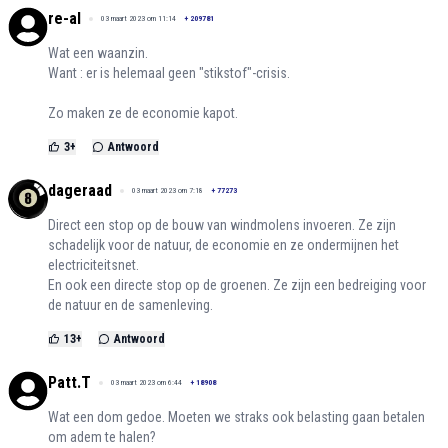
re-al
03 maart 2023 om 11:14
+
209781
Wat een waanzin.
Want : er is helemaal geen "stikstof"-crisis.
Zo maken ze de economie kapot.
3
+
Antwoord
dageraad
03 maart 2023 om 7:18
+
77273
Direct een stop op de bouw van windmolens invoeren. Ze zijn
schadelijk voor de natuur, de economie en ze ondermijnen het
electriciteitsnet.
En ook een directe stop op de groenen. Ze zijn een bedreiging voor
de natuur en de samenleving.
13
+
Antwoord
Patt.T
03 maart 2023 om 6:44
+
18908
Wat een dom gedoe. Moeten we straks ook belasting gaan betalen
om adem te halen?