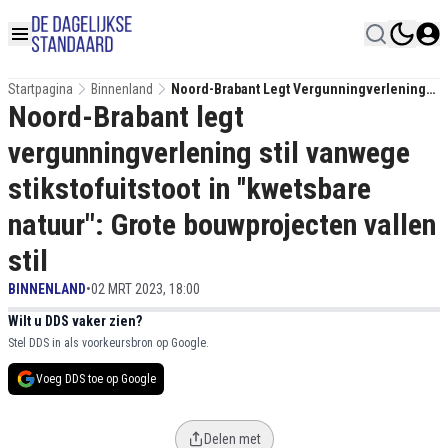
Startpagina
Binnenland
Noord-Brabant Legt Vergunningverlening
Noord-Brabant legt
Stil Vanwege Stikstofuitstoot In ''kwetsbare
Natuur": Grote Bouwprojecten Vallen Stil
vergunningverlening stil vanwege
stikstofuitstoot in ''kwetsbare
natuur": Grote bouwprojecten vallen
stil
BINNENLAND
•
02 MRT 2023, 18:00
Wilt u DDS vaker zien?
Stel DDS in als voorkeursbron op Google.
Voeg DDS toe op Google
Delen met