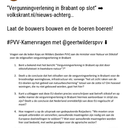
“Vergunningverlening in Brabant op slot” ➡️ 
volkskrant.nl/nieuws-achterg…
Laat de bouwers bouwen en de boeren boeren!

#PVV
-Kamervragen met 
@geertwilderspvv
 ⬇️