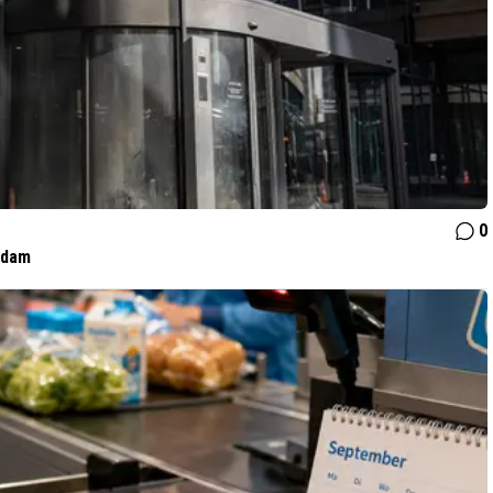
0
rdam