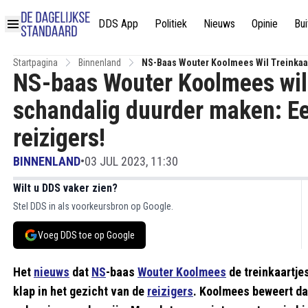
DDS App
Politiek
Nieuws
Opinie
Bui
Startpagina
Binnenland
NS-Baas Wouter Koolmees Wil Treinkaar
NS-baas Wouter Koolmees wil t
Bewegingsvrijheid Reizigers!
schandalig duurder maken: Ee
reizigers!
BINNENLAND
•
03 JUL 2023, 11:30
Wilt u DDS vaker zien?
Stel DDS in als voorkeursbron op Google.
Voeg DDS toe op Google
Het
nieuws
dat
NS
-baas
Wouter Koolmees
de treinkaartjes
klap in het gezicht van de
reizigers
. Koolmees beweert dat