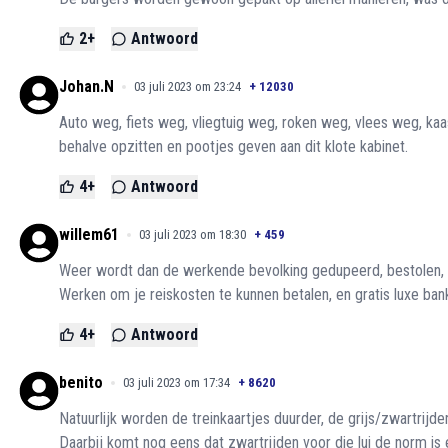
2
+
Antwoord
Johan.N
03 juli 2023 om 23:24
+
12030
Auto weg, fiets weg, vliegtuig weg, roken weg, vlees weg, kaa
behalve opzitten en pootjes geven aan dit klote kabinet.
4
+
Antwoord
willem61
03 juli 2023 om 18:30
+
459
Weer wordt dan de werkende bevolking gedupeerd, bestolen, ui
Werken om je reiskosten te kunnen betalen, en gratis luxe ban
4
+
Antwoord
benito
03 juli 2023 om 17:34
+
8620
Natuurlijk worden de treinkaartjes duurder, de grijs/zwartri
Daarbij komt nog eens dat zwartrijden voor die lui de norm is 