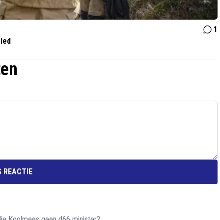
1
bied
ten
 REACTIE
die Koolmees geen d66 minister?