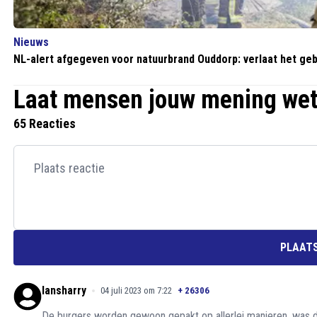
Nieuws
NL-alert afgegeven voor natuurbrand Ouddorp: verlaat het ge
Laat mensen jouw mening we
65 Reacties
PLAATS
lansharry
04 juli 2023 om 7:22
+
26306
De burgers worden gewoon gepakt op allerlei manieren, was 