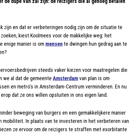
r de dupe van zal zijn: de reizigers die al genoeg betalen
k zijn en dat er verbeteringen nodig zijn om de situatie te
e zoeken, kiest Koolmees voor de makkelijke weg: het
 de enige manier is om
mensen
te dwingen hun gedrag aan te
ien?
ervoersbedrijven steeds vaker kiezen voor maatregelen die
en we al dat de gemeente
Amsterdam
van plan is om
bussen en metro's in Amsterdam-Centrum verminderen. En nu
 erop dat ze ons willen opsluiten in ons eigen land.
minder beweging van burgers en een gemakkelijkere manier
 mobiliteit. In plaats van te investeren in het verbeteren van
iezen ze ervoor om de reizigers te straffen met exorbitante