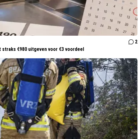
2
 straks €980 uitgeven voor €3 voordeel