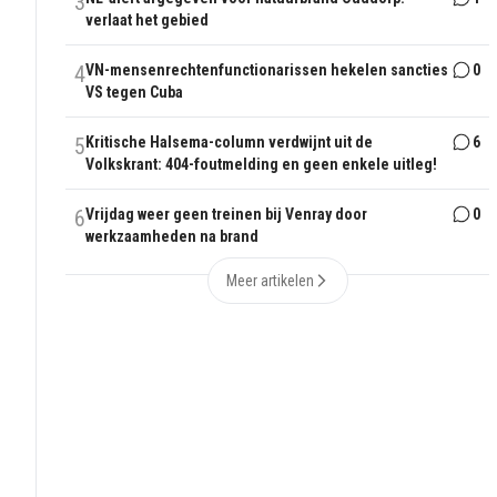
3
verlaat het gebied
4
VN-mensenrechtenfunctionarissen hekelen sancties
0
VS tegen Cuba
5
Kritische Halsema-column verdwijnt uit de
6
Volkskrant: 404-foutmelding en geen enkele uitleg!
6
Vrijdag weer geen treinen bij Venray door
0
werkzaamheden na brand
Meer artikelen