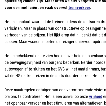
oplossing zouden zijn. Maar laten we niet vergeten wie hie
voor een inefficiënt en vaak overvol
treinverkeer
.
Het is absoluut waar dat de treinen tijdens de spitsuren dru
verlichten. Maar in plaats van constructieve oplossingen t
verhogen van de prijzen. Het lijkt erop dat hij denkt dat dit
passen. Maar waarom moeten de reizigers hiervoor opdraa
Het is schokkend om te zien hoe de overheid en openbaar v
de bewegingsvrijheid van burgers beperken. Eerder hoord
autowegen af te sluiten en het GVB wil het aantal trams, 
wil de NS de treinreizen in de spits duurder maken. Het lijkt
Deze maatregelen getuigen van een verontrustende visie: 
om ons te controleren. Het is een aanval op onze
vrijheid
en
het openbaar vervoer en het stimuleren van alternatieven, k