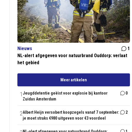
Nieuws
1
NL-alert afgegeven voor natuurbrand Ouddorp: verlaat
het gebied
Meer artikelen
1
Jeugddetentie geëist voor explosie bij kantoor
0
Zuidas Amsterdam
2
Albert Heijn versobert koopzegels vanaf 7 september:
2
je moet straks €980 uitgeven voor €3 voordeel
NL-alert afgegeven voor natuurbrand Ouddorp:
1