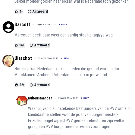
Lekker modder gooien naar elkaar. Wat is Nederland toch gezonken.
4
+
Antwoord
Sarcoff
29 juni 2025 om 22:23
+
32345
Marcouch geeft daar weer een aardig staaltje taqiyya weg.
16
+
Antwoord
Uitschot
29 juni 2025 om 21:47
+
13114
Hoe diep kan Nederland zinken, steden die gerund worden door
Marokkanen. Arnhem, Rotterdam en dalijk in jouw stad.
22
+
Antwoord
Buitenstaander
29 juni 2025 om 22:31
+
14837
Waar blijven die uitstekende bestuurders van de PVV om zich
kandidaat te stellen voor de post van burgermeester?
Er zullen ongetwijfeld PVV gemeentebesturen zijn welke
graag een PVV burgermeester willen voordragen.