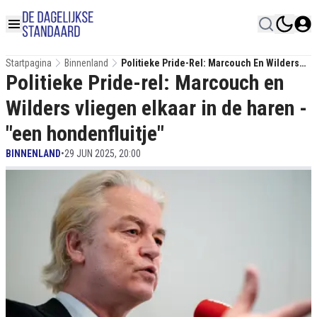
Startpagina
Binnenland
Politieke Pride-Rel: Marcouch En Wilders
Politieke Pride-rel: Marcouch en
Vliegen Elkaar In De Haren - "een
Hondenfluitje"
Wilders vliegen elkaar in de haren -
"een hondenfluitje"
BINNENLAND
•
29 JUN 2025, 20:00