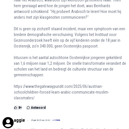
hem gevraagd werd hoe de jongen het doet, was Bernhards
antwoord schokkend: "Hij probeert Arabisch te leren! Hoe moet hij
anders met zijn klasgenoten communiceren?"
Dit is geen op zichzelf staand incident, maar een symptoom van een
bredere demografische verschuiving. Volgens het Instituut voor
Gezinsonderzoek heeft één op de vijf kinderen onder de 18 jaar in
Oostenrijk, zo'n 340.000, geen Oostenrijks paspoort.
Intussen is het aantal autochtone Oostenrijkse jongeren gekelderd
van 1,6 miljoen naar 1,2 miljoen. De snelle transformatie verandert de
scholen van het land en bedreigt de culturele structuur van de
gemeenschappen.
https://www.thegatewaypundit.com/2025/06/austrian-
schoolchildren-forced-learn-arabic-communicate-muslim-
classmates/
8
+
Antwoord
aggie
29 juni 2025 om 22:42
+
17696