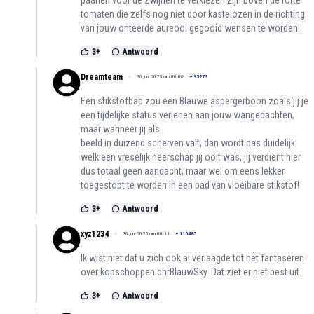
tomaten die zelfs nog niet door kastelozen in de richting
van jouw onteerde aureool gegooid wensen te worden!
3
+
Antwoord
Dreamteam
30 juni 2025 om 00:08
+
93273
Een stikstofbad zou een Blauwe aspergerboon zoals jij je
een tijdelijke status verlenen aan jouw wangedachten,
maar wanneer jij als
beeld in duizend scherven valt, dan wordt pas duidelijk
welk een vreselijk heerschap jij ooit was, jij verdient hier
dus totaal geen aandacht, maar wel om eens lekker
toegestopt te worden in een bad van vloeibare stikstof!
3
+
Antwoord
xyz1234
30 juni 2025 om 00:11
+
116485
Ik wist niet dat u zich ook al verlaagde tot het fantaseren
over kopschoppen dhrBlauwSky. Dat ziet er niet best uit.
3
+
Antwoord