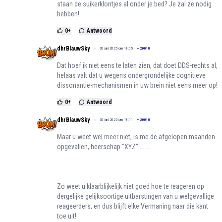
staan de suikerklontjes al onder je bed? Je zal ze nodig
hebben!
0
+
Antwoord
dhrBlauwSky
30 juni 2025 om 18:05
+
20018
Dat hoef ik niet eens te laten zien, dat doet DDS-rechts al,
helaas valt dat u wegens ondergrondelijke cognitieve
dissonantie-mechanismen in uw brein niet eens meer op!
0
+
Antwoord
dhrBlauwSky
30 juni 2025 om 18:11
+
20018
Maar u weet wel meer niet, is me de afgelopen maanden
opgevallen, heerschap "XYZ"........
Zo weet u klaarblijkelijk niet goed hoe te reageren op
dergelijke gelijksoortige uitbarstingen van u welgevallige
reageerders, en dus blijft elke Vermaning naar die kant
toe uit!