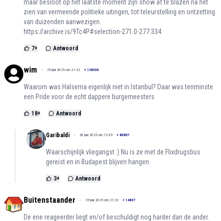
maar besloot op het laatste moment zijn show af te blazen na het
zien van vermeende politieke uitingen, tot teleurstelling en ontzetting
van duizenden aanwezigen.
https://archive.is/9Tc4P#selection-271.0-277.334
7
+
Antwoord
wim
29 juni 2025 om 21:32
+
138300
Waarom was Halsema eigenlijk niet in Istanbul? Daar was tenminste
een Pride voor de echt dappere burgemeesters
18
+
Antwoord
Garibaldi
30 juni 2025 om 12:49
+
80807
Waarschijnlijk vliegangst :) Nu is ze met de Flixdrugsbus
gereist en in Budapest blijven hangen.
3
+
Antwoord
Buitenstaander
29 juni 2025 om 21:32
+
14837
De ene reageerder liegt en/of beschuldigt nog harder dan de ander.