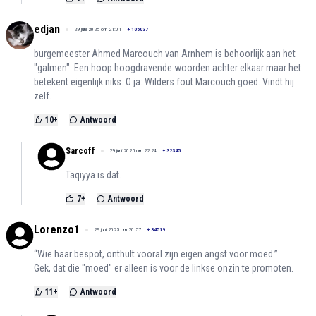
edjan
29 juni 2025 om 21:01
+
105037
burgemeester Ahmed Marcouch van Arnhem is behoorlijk aan het
"galmen". Een hoop hoogdravende woorden achter elkaar maar het
betekent eigenlijk niks. O ja: Wilders fout Marcouch goed. Vindt hij
zelf.
10
+
Antwoord
Sarcoff
29 juni 2025 om 22:24
+
32345
Taqiyya is dat.
7
+
Antwoord
Lorenzo1
29 juni 2025 om 20:57
+
34519
“Wie haar bespot, onthult vooral zijn eigen angst voor moed.”
Gek, dat die "moed" er alleen is voor de linkse onzin te promoten.
11
+
Antwoord