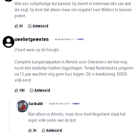
Wat een schijnheilige kut kameel, hij meent er helemaal niks van wat
die zegt, hij doet dat alleen maar om negatief over Wilders te kunnen
praten
5
+
Antwoord
uwehetgeweten
30 juni 2025 om 6:11
+
30871
U bent weer op de hoogte....
Complete bungalowparken in Almelo voor Oekraïners die hier nog
nooit één dubbeltje hebben bijgedragen. Terwijl Nederlandse jongeren
na 15 jaar wachten nóg geen huis krijgen. Dit is krankzinnig. EIGEN
volk eerst
18
+
Antwoord
Garibaldi
30 juni 2025 om 12:45
+
80807
Niet alleen in Almelo, maar door heel Negerland staat het
eigen volk onder aan de lijst.
3
+
Antwoord