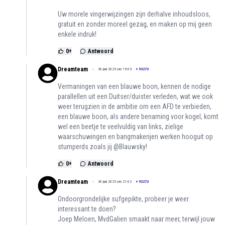
Uw morele vingerwijzingen zijn derhalve inhoudsloos,
gratuit en zonder moreel gezag, en maken op mij geen
enkele indruk!
0
+
Antwoord
Dreamteam
30 juni 2025 om 19:03
+
93273
Vermaningen van een blauwe boon, kennen de nodige
parallellen uit een Duitser/duister verleden, wat we ook
weer terugzien in de ambitie om een AFD te verbieden,
een blauwe boon, als andere benaming voor kogel, komt
wel een beetje te veelvuldig van links, zielige
waarschuwingen en bangmakerijen werken hooguit op
stumperds zoals jij @Blauwsky!
0
+
Antwoord
Dreamteam
30 juni 2025 om 21:02
+
93273
Ondoorgrondelijke sufgepikte, probeer je weer
interessant te doen?
Joep Meloen, MvdGalien smaakt naar meer, terwijl jouw