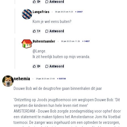
0
+
Antwoord
LangeFries
30 juni 2025 om 9:25
+
20007
Kom je wel eens buiten?
1
+
Antwoord
Buitenstaander
30 juni 2025 om 11:28
+
14837
@Lange.
Ik zit heerlijk buiten op mijn veranda.
0
+
Antwoord
nehemia
29 juni 2025 om 21:44
+
535738
Douwe Bob wil de deugtrofee gaan binnenhalen dit jaar
'Ontzetting op Joods jeugdtoernooi om weglopen Douwe Bob: ’Dit
vergeten die kinderen hun hele leven niet meer’
AMSTERDAM - Douwe Bob zorgde zondagmiddag voor ophef door
een statement te maken tijdens het Amsterdamse Jom Ha Voetbal
toernooi. De zanger was ingehuurd om een optreden te verzorgen,