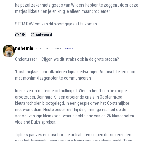
helpt zal zeker niets goeds van Wilders hebben te zeggen , door deze
matjes likkers hen je en krijg je alleen maar problemen
STEM PVV om van dit soort gajes af te komen
10
+
Antwoord
nehemia
29 juni 2025 om 23:45
+
535738
Ondertussen...Krijgen we dit straks ook in de grote steden?
'Oostenrijkse schoolkinderen bijna gedwongen Arabisch te leren om
met moslimklasgenoten te communiceren'
In een verontrustende onthulling uit Wenen heeft een bezorgde
grootouder, Bernhard K., een groeiende crisis in Oostenrijkse
kleuterscholen blootgelegd. In een gesprek met het Oostenrijkse
nieuwsmedium Heute beschreef hij de grimmige realiteit op de
school van zijn kleinzoon, waar slechts drie van de 25 klasgenoten
vloeiend Duits spreken.
Tijdens pauzes en naschoolse activiteiten grijpen de kinderen terug
naar het Arabisch, waardoor zijn kleinzoon geïsoleerd raakt. Toen