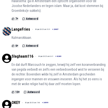
Halalsema: ga in Amsterdam een optocht organiseren voor de
Joodse Nederlanders en tegen islam. Maar ja, dat kost stemmen bij
Groenlinks(e sukkels).
7
+
Antwoord
LangeFries
30 juni 2025 om 9:31
+
20007
Kutmarokkaan.
6
+
Antwoord
Slaghaam116
30 juni 2025 om 8:41
+
62461
En dat durft Marcouch te zeggen, terwijl hij zelf een koranverbranding
van pegida verbiedt en zelfs een verbiedsverbod wist te versieren bij
de rechter. Bovendien wilde hij zelf in Amsterdam gescheiden
ingangen voor mannen en vrouwen invoeren. Als hij het zo eens is
met de woke religie had hij daar zelf moeten lopen.
10
+
Antwoord
OKEY
30 juni 2025 om 7:46
+
34999