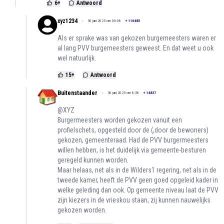
6
+
Antwoord
xyz1234
30 juni 2025 om 00:08
+
116485
Als er sprake was van gekozen burgemeesters waren er
al lang PVV burgemeesters geweest. En dat weet u ook
wel natuurlijk.
15
+
Antwoord
Buitenstaander
30 juni 2025 om 8:58
+
14837
@XYZ
Burgermeesters worden gekozen vanuit een
profielschets, opgesteld door de (,door de bewoners)
gekozen, gemeenteraad. Had de PVV burgermeesters
willen hebben, is het duidelijk via gemeente-besturen
geregeld kunnen worden.
Maar helaas, net als in de Wilders1 regering, net als in de
tweede kamer, heeft de PVV geen goed opgeleid kader in
welke geleding dan ook. Op gemeente niveau laat de PVV
zijn kiezers in de vrieskou staan, zij kunnen nauwelijks
gekozen worden.