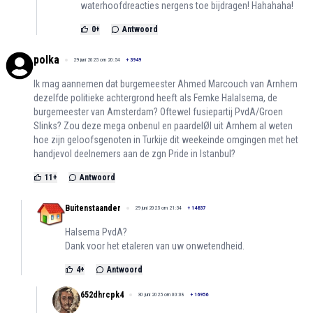
waterhoofdreacties nergens toe bijdragen! Hahahaha!
0
+
Antwoord
polka
29 juni 2025 om 20:54
+
3949
Ik mag aannemen dat burgemeester Ahmed Marcouch van Arnhem
dezelfde politieke achtergrond heeft als Femke Halalsema, de
burgemeester van Amsterdam? Oftewel fusiepartij PvdA/Groen
Slinks? Zou deze mega onbenul en paardelØl uit Arnhem al weten
hoe zijn geloofsgenoten in Turkije dit weekeinde omgingen met het
handjevol deelnemers aan de zgn Pride in Istanbul?
11
+
Antwoord
Buitenstaander
29 juni 2025 om 21:34
+
14837
Halsema PvdA?
Dank voor het etaleren van uw onwetendheid.
4
+
Antwoord
652dhrcpk4
30 juni 2025 om 00:08
+
16956