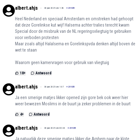
albert.ahjs
30 juni 2025 om 1:38
+
21135
Heel Nederland en speciaal Amsterdam en omstreken had gehoopt
dat deze Gorelinkse kut wijf Halsema achter tralies terecht kwam
Special door de misbruik van de NL regeringsvliegtuig te gebruiken
voor verboden protesten
Maar zoals altijd Halalsema en Gorelinkspvda denken altijd boven de
wet te staan
Waarom geen kamervragen voor gebruik van vliegtuig
18
+
Antwoord
albert.ahjs
30 juni 2025 om 1:07
+
21135
Ja een smerige matjes likker opened zijn gore bek ook weer hier
weer bewezen Moslims in de buurt ja zeker problemen in de buurt
4
+
Antwoord
albert.ahjs
30 juni 2025 om 00:44
+
21135
Ja natuurlijk deze smerige matjes likker die Arnhem naar de klote