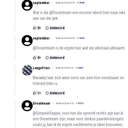
september
30 juni 2025 om 00:35
+
18184
Wat is die @Dreamteam een enorme idioot trek maar niks
aan van die gek.
0
+
Antwoord
september
30 juni 2025 om 00:39
+
18184
@Dreamteam is de ergste hier wat die allemaal uitkraamt.
0
+
Antwoord
LangeFries
30 juni 2025 om 9:29
+
20007
Blauwtje laat zich weer eens van zien hoe vreedzaam en
tolerant links is.
1
+
Antwoord
Dreamteam
30 juni 2025 om 9:52
+
93273
@SimpeleSeppie, voor hen die oprecht rechts zijn kan ik
een Dreamteam zijn, maar voor slinkse paardenstengels
zoals jij, kan ik de ergste nachtmerrie je laten bezoeken,