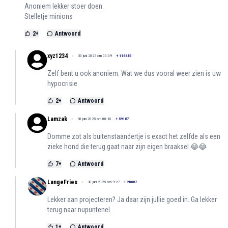
Anoniem lekker stoer doen.
Stelletje minions
2
+
Antwoord
xyz1234
30 juni 2025 om 00:09
+
116485
Zelf bent u ook anoniem. Wat we dus vooral weer zien is uw
hypocrisie.
2
+
Antwoord
Lamzak
30 juni 2025 om 00:18
+
59187
Domme zot als buitenstaandertje is exact het zelfde als een
zieke hond die terug gaat naar zijn eigen braaksel 😂😂
7
+
Antwoord
LangeFries
30 juni 2025 om 9:27
+
20007
Lekker aan projecteren? Ja daar zijn jullie goed in. Ga lekker
terug naar nupuntenel.
1
+
Antwoord