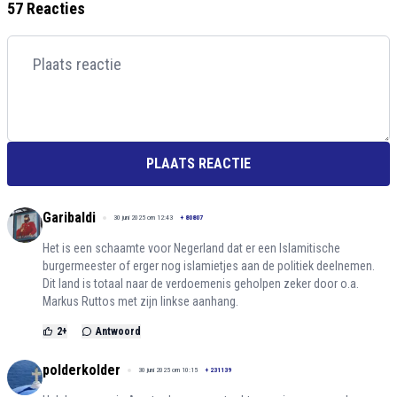
57 Reacties
PLAATS REACTIE
Garibaldi
30 juni 2025 om 12:43
+
80807
Het is een schaamte voor Negerland dat er een Islamitische
burgermeester of erger nog islamietjes aan de politiek deelnemen.
Dit land is totaal naar de verdoemenis geholpen zeker door o.a.
Markus Ruttos met zijn linkse aanhang.
2
+
Antwoord
polderkolder
30 juni 2025 om 10:15
+
231139