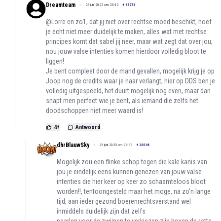
Dreamteam
29 juni 2025 om 23:42
+
93273
@Lorre en zo1, dat jij niet over rechtse moed beschikt, hoef
je echt niet meer duidelijk te maken, alles wat met rechtse
principes komt dat sabel jij neer, maar wat zegt dat over jou,
nou jouw valse intenties komen hierdoor volledig bloot te
liggen!
Je bent compleet door de mand gevallen, mogelijk krijg je op
Joop nog de credits waar je naar verlangt, hier op DDS ben je
volledig uitgespeeld, het duurt mogelijk nog even, maar dan
snapt men perfect wie je bent, als iemand die zelfs het
doodschoppen niet meer waard is!
4
+
Antwoord
dhrBlauwSky
29 juni 2025 om 23:57
+
20018
Mogelijk zou een flinke schop tegen die kale kanis van
jou je eindelijk eens kunnen genezen van jouw valse
intenties die hier keer op keer zo schaamteloos bloot
worden!!, tentoongesteld maar het moge, na zo'n lange
tijd, aan ieder gezond boerenrechtsverstand wel
inmiddels duidelijk zijn dat zelfs
paarlen voor de zwijnen te verkiezen zijn boven de rotte