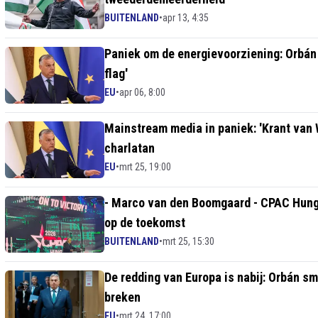
BUITENLAND
•
apr 13, 4:35
Paniek om de energievoorziening: Orbán r
flag'
EU
•
apr 06, 8:00
Mainstream media in paniek: 'Krant van 
charlatan
EU
•
mrt 25, 19:00
- Marco van den Boomgaard - CPAC Hung
op de toekomst
BUITENLAND
•
mrt 25, 15:30
De redding van Europa is nabij: Orbán sm
breken
EU
•
mrt 24, 17:00