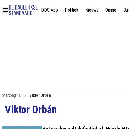
DDS App
Politiek
Nieuws
Opinie
Bui
Startpagina
Viktor Orbán
Viktor Orbán
Het masker valt definitief af: Hoe de EU