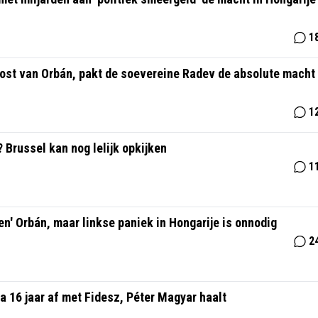
1
erlost van Orbán, pakt de soevereine Radev de absolute macht
1
 Brussel kan nog lelijk opkijken
1
len' Orbán, maar linkse paniek in Hongarije is onnodig
2
a 16 jaar af met Fidesz, Péter Magyar haalt