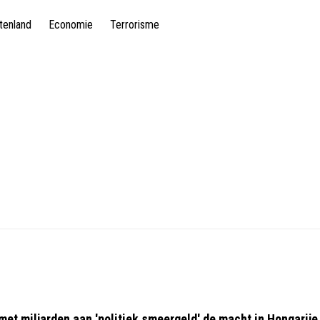
tenland
Economie
Terrorisme
 met miljarden aan 'politiek smeergeld' de macht in Hongarije