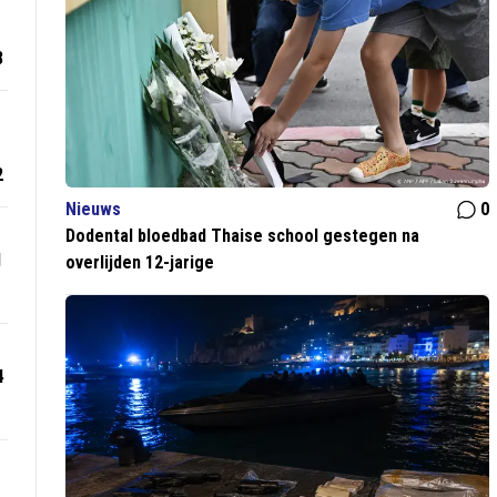
8
2
Nieuws
0
Dodental bloedbad Thaise school gestegen na
1
overlijden 12-jarige
4