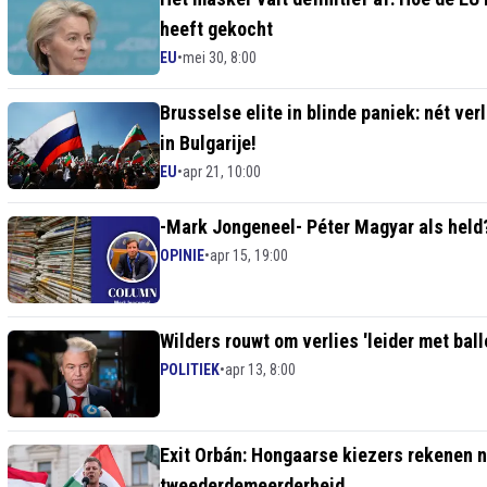
heeft gekocht
EU
•
mei 30, 8:00
Brusselse elite in blinde paniek: nét v
in Bulgarije!
EU
•
apr 21, 10:00
-Mark Jongeneel- Péter Magyar als held?
OPINIE
•
apr 15, 19:00
Wilders rouwt om verlies 'leider met bal
POLITIEK
•
apr 13, 8:00
Exit Orbán: Hongaarse kiezers rekenen n
tweederdemeerderheid