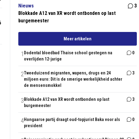
Nieuws
3
Blokkade A12 van XR wordt ontbonden op last
burgemeester
6
Meer artikelen
1
Dodental bloedbad Thaise school gestegen na
0
overlijden 12-jarige
2
Tweeduizend migranten, wapens, drugs en 24
3
miljoen euro: Dit is de smerige werkelijkheid achter
de mensensmokkel
3
Blokkade A12 van XR wordt ontbonden op last
3
burgemeester
4
Hongaarse partij draagt oud-topjurist Baka voor als
0
president