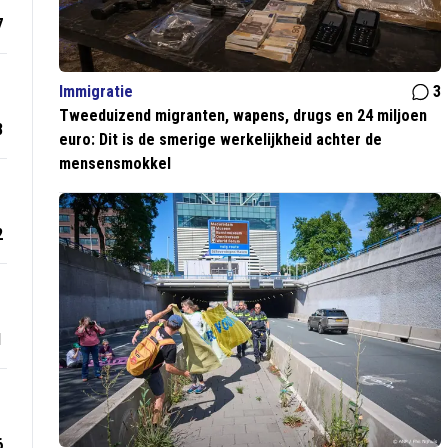
7
Immigratie
3
Tweeduizend migranten, wapens, drugs en 24 miljoen
8
euro: Dit is de smerige werkelijkheid achter de
mensensmokkel
2
1
6