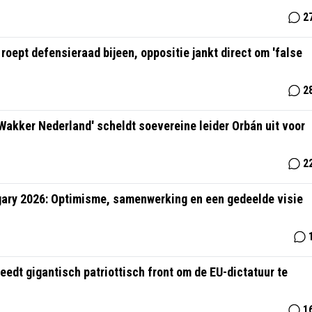
2
oept defensieraad bijeen, oppositie jankt direct om 'false
2
Wakker Nederland' scheldt soevereine leider Orbán uit voor
2
ary 2026: Optimisme, samenwerking en een gedeelde visie
eedt gigantisch patriottisch front om de EU-dictatuur te
1