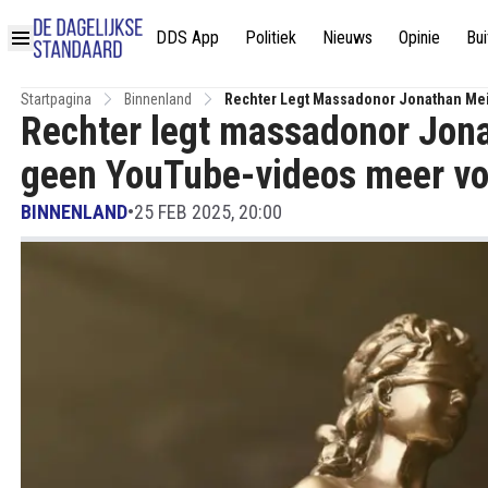
DDS App
Politiek
Nieuws
Opinie
Bui
Startpagina
Binnenland
Rechter Legt Massadonor Jonathan Mei
Rechter legt massadonor Jona
geen YouTube-videos meer vo
BINNENLAND
•
25 FEB 2025, 20:00