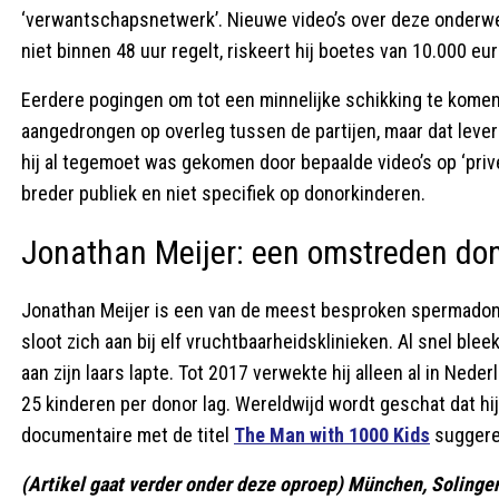
‘verwantschapsnetwerk’. Nieuwe video’s over deze onderwe
niet binnen 48 uur regelt, riskeert hij boetes van 10.000 eur
Eerdere pogingen om tot een minnelijke schikking te komen, 
aangedrongen op overleg tussen de partijen, maar dat lever
hij al tegemoet was gekomen door bepaalde video’s op ‘privé’
breder publiek en niet specifiek op donorkinderen.
Jonathan Meijer: een omstreden do
Jonathan Meijer is een van de meest besproken spermadonor
sloot zich aan bij elf vruchtbaarheidsklinieken. Al snel ble
aan zijn laars lapte. Tot 2017 verwekte hij alleen al in Ned
25 kinderen per donor lag. Wereldwijd wordt geschat dat h
documentaire met de titel
The Man with 1000 Kids
suggeree
(Artikel gaat verder onder deze oproep) München, Solingen