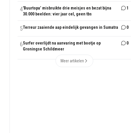
4
'Buurtopa’ misbruikte drie meisjes en bezat bijna
1
30.000 beelden: vier jaar cel, geen tbs
5
Terreur zaaiende aap eindelijk gevangen in Sumatra
0
6
Surfer overlijdt na aanvaring met bootje op
0
Groningse Schildmeer
Meer artikelen