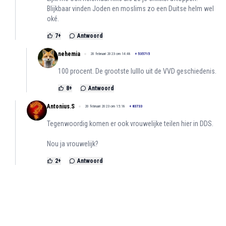
Blijkbaar vinden Joden en moslims zo een Duitse helm wel
oké.
7
+
Antwoord
nehemia
20 februari 2023 om 14:48
+
535715
100 procent. De grootste lulllo uit de VVD geschiedenis.
8
+
Antwoord
Antonius.S
20 februari 2023 om 15:18
+
83733
Tegenwoordig komen er ook vrouwelijke teilen hier in DDS.
Nou ja vrouwelijk?
2
+
Antwoord