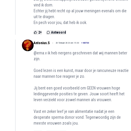
vind ik dom.
Echter jij hebt recht op al jouw meningen evenals om die
uit te dragen.
En pech voor jou, dat heb ik ook.
2
+
Antwoord
Antonius.S
20 februari 2023 om 15:33
+
83733
@erna.v ik heb nergens geschreven dat wij mannen beter
zijn.
Goed lezen is een kunst, maar door je rancuneuze reactie
naar mannen toe reageer je zo.
Jij bent een goed voorbeeld om GEEN vrouwen hoge
leidinggevende posities te geven. Jouw soort heeft het
leven verziekt voor zowel mannen als vrouwen.
Vast en zeker leef je van alimentatie nadat je een
desperate sperma donor vond. Tegenwoordig zijn de
meeste vrouwen zoals jou.