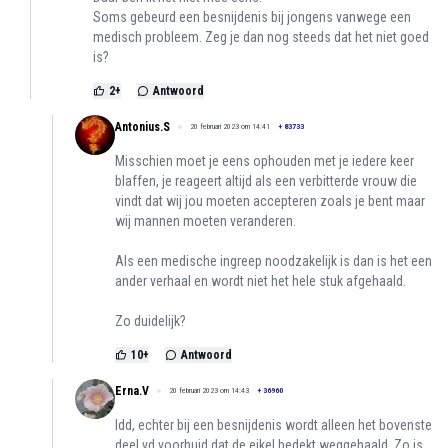
Soms gebeurd een besnijdenis bij jongens vanwege een
medisch probleem. Zeg je dan nog steeds dat het niet goed
is?
2
+
Antwoord
Antonius.S
20 februari 2023 om 14:41
+
83733
Misschien moet je eens ophouden met je iedere keer
blaffen, je reageert altijd als een verbitterde vrouw die
vindt dat wij jou moeten accepteren zoals je bent maar
wij mannen moeten veranderen.
Als een medische ingreep noodzakelijk is dan is het een
ander verhaal en wordt niet het hele stuk afgehaald.
Zo duidelijk?
10
+
Antwoord
Erna.V
20 februari 2023 om 14:43
+
36960
Idd, echter bij een besnijdenis wordt alleen het bovenste
deel vd voorhuid dat de eikel bedekt weggehaald. Zo is