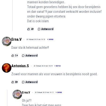
mannen konden bevredigen.
Totaal geen gevoelens hebben bij sex door besnijdenis
en dan vanaf 9 jaar constant verkracht worden inclusief
onder dwang pijpen etcetera.
Dat is ook islam.
4
+
Antwoord
Erna.V
20 februari 2023 om 14:10
+
36960
Daar sta ik helemaal achter!!
1
+
Antwoord
Antonius.S
20 februari 2023 om 14:09
+
83733
Zowel voor mannen als voor vrouwen is besnijdenis nooit goed.
8
+
Antwoord
Erna.V
20 februari 2023 om 14:11
+
36960
Oh ja??
Daar ben ik het niet mee eens.