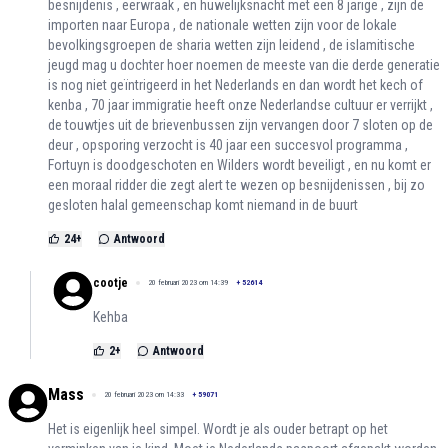
besnijdenis , eerwraak , en huwelijksnacht met een 8 jarige , zijn de
importen naar Europa , de nationale wetten zijn voor de lokale
bevolkingsgroepen de sharia wetten zijn leidend , de islamitische
jeugd mag u dochter hoer noemen de meeste van die derde generatie
is nog niet geïntrigeerd in het Nederlands en dan wordt het kech of
kenba , 70 jaar immigratie heeft onze Nederlandse cultuur er verrijkt ,
de touwtjes uit de brievenbussen zijn vervangen door 7 sloten op de
deur , opsporing verzocht is 40 jaar een succesvol programma ,
Fortuyn is doodgeschoten en Wilders wordt beveiligt , en nu komt er
een moraal ridder die zegt alert te wezen op besnijdenissen , bij zo
gesloten halal gemeenschap komt niemand in de buurt
24
+
Antwoord
cootje
20 februari 2023 om 14:39
+
52614
Kehba
2
+
Antwoord
Mass
20 februari 2023 om 14:33
+
59071
Het is eigenlijk heel simpel. Wordt je als ouder betrapt op het