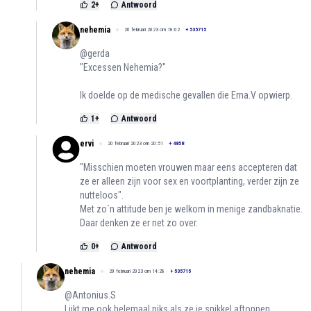
2
+
Antwoord
nehemia
20 februari 2023 om 18:02
+
535715
@gerda
"Excessen Nehemia?"
Ik doelde op de medische gevallen die Erna.V opwierp.
1
+
Antwoord
ervi
20 februari 2023 om 20:51
+
4858
"Misschien moeten vrouwen maar eens accepteren dat
ze er alleen zijn voor sex en voortplanting, verder zijn ze
nutteloos".
Met zo`n attitude ben je welkom in menige zandbaknatie.
Daar denken ze er net zo over.
0
+
Antwoord
nehemia
20 februari 2023 om 14:28
+
535715
@Antonius.S
Lijkt me ook helemaal niks als ze je snikkel aftoppen.