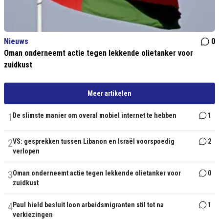
Nieuws
0
Oman onderneemt actie tegen lekkende olietanker voor
zuidkust
Meer artikelen
1
De slimste manier om overal mobiel internet te hebben
1
2
VS: gesprekken tussen Libanon en Israël voorspoedig
2
verlopen
3
Oman onderneemt actie tegen lekkende olietanker voor
0
zuidkust
4
Paul hield besluit loon arbeidsmigranten stil tot na
1
verkiezingen