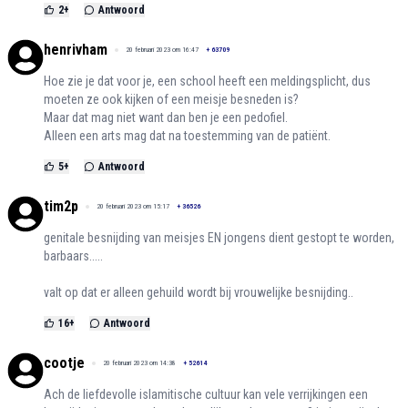
2
+
Antwoord
henrivham
20 februari 2023 om 16:47
+
63709
Hoe zie je dat voor je, een school heeft een meldingsplicht, dus
moeten ze ook kijken of een meisje besneden is?
Maar dat mag niet want dan ben je een pedofiel.
Alleen een arts mag dat na toestemming van de patiënt.
5
+
Antwoord
tim2p
20 februari 2023 om 15:17
+
36526
genitale besnijding van meisjes EN jongens dient gestopt te worden,
barbaars.....
valt op dat er alleen gehuild wordt bij vrouwelijke besnijding..
16
+
Antwoord
cootje
20 februari 2023 om 14:38
+
52614
Ach de liefdevolle islamitische cultuur kan vele verrijkingen een