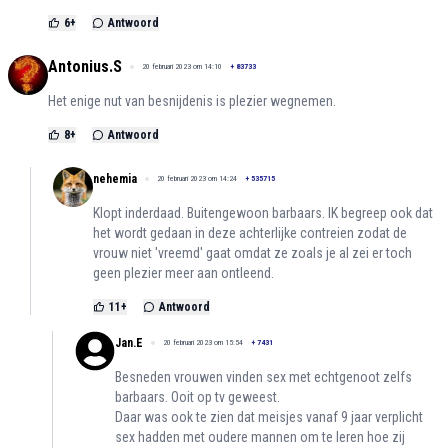
6
+
Antwoord
Antonius.S
20 februari 2023 om 14:10
+
83733
Het enige nut van besnijdenis is plezier wegnemen.
8
+
Antwoord
nehemia
20 februari 2023 om 14:24
+
535715
Klopt inderdaad. Buitengewoon barbaars. IK begreep ook dat
het wordt gedaan in deze achterlijke contreien zodat de
vrouw niet 'vreemd' gaat omdat ze zoals je al zei er toch
geen plezier meer aan ontleend.
11
+
Antwoord
Jan.E
20 februari 2023 om 15:54
+
7431
Besneden vrouwen vinden sex met echtgenoot zelfs
barbaars. Ooit op tv geweest.
Daar was ook te zien dat meisjes vanaf 9 jaar verplicht
sex hadden met oudere mannen om te leren hoe zij