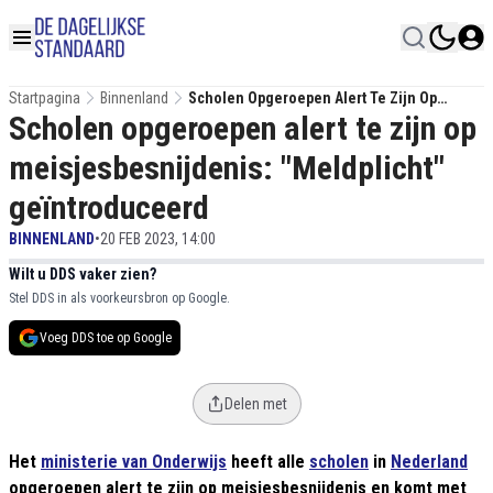
Startpagina
Binnenland
Scholen Opgeroepen Alert Te Zijn Op
Scholen opgeroepen alert te zijn op
Meisjesbesnijdenis: "Meldplicht"
Geïntroduceerd
meisjesbesnijdenis: "Meldplicht"
geïntroduceerd
BINNENLAND
•
20 FEB 2023, 14:00
Wilt u DDS vaker zien?
Stel DDS in als voorkeursbron op Google.
Voeg DDS toe op Google
Delen met
Het
ministerie van Onderwijs
heeft alle
scholen
in
Nederland
opgeroepen alert te zijn op meisjesbesnijdenis en komt met