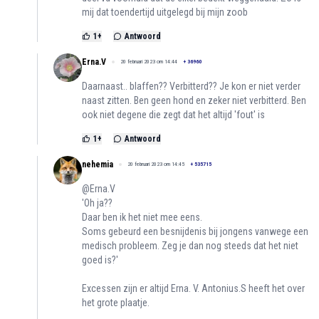
mij dat toendertijd uitgelegd bij mijn zoob
1
+
Antwoord
Erna.V
20 februari 2023 om 14:44
+
36960
Daarnaast.. blaffen?? Verbitterd?? Je kon er niet verder
naast zitten. Ben geen hond en zeker niet verbitterd. Ben
ook niet degene die zegt dat het altijd 'fout' is
1
+
Antwoord
nehemia
20 februari 2023 om 14:45
+
535715
@Erna.V
'Oh ja??
Daar ben ik het niet mee eens.
Soms gebeurd een besnijdenis bij jongens vanwege een
medisch probleem. Zeg je dan nog steeds dat het niet
goed is?'
Excessen zijn er altijd Erna. V. Antonius.S heeft het over
het grote plaatje.