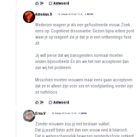
3
+
Antwoord
Antonius.S
20 februari 2023 om 15:16
+
83733
Wederom reageer je als een gefrustreerde vrouw. Zoek
eens op: Cognitieve dissonantie. Gezien bijna iedere post
waar je op reageert zie je dat je in een ontkennings fase
zit.
Jij wilt perse dat wij transgenders normaal moeten
vinden bijvoorbeeld. En als we het niet accepteren dan
zijn wij het probleem.
Misschien moeten vrouwen maar eens gaan accepteren
dat ze er alleen zijn voor sex en voortplanting, verder zijn
ze nutteloos.
3
+
Antwoord
Erna.V
20 februari 2023 om 15:29
+
36960
Zonder vrouwen zou jij niet bestaan sukkel.
Dat jij jezelf beter acht dan een vrouw vind ik hilarisch.
Dat jij wetenschappelijk bewezen genderdysforie ontkent