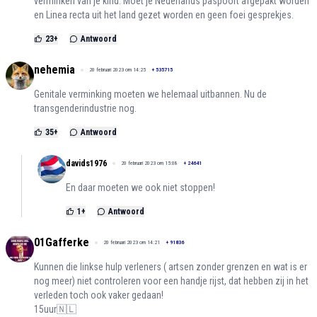
verminken van je kind. Moet je Nederlands paspoort afgepakt worden
en Linea recta uit het land gezet worden en geen foei gesprekjes.
23
+
Antwoord
nehemia
20 februari 2023 om 14:25
+
535715
Genitale verminking moeten we helemaal uitbannen. Nu de
transgenderindustrie nog.
35
+
Antwoord
davids1976
20 februari 2023 om 15:08
+
24641
En daar moeten we ook niet stoppen!
1
+
Antwoord
01Gafferke
20 februari 2023 om 14:21
+
91836
Kunnen die linkse hulp verleners ( artsen zonder grenzen en wat is er
nog meer) niet controleren voor een handje rijst, dat hebben zij in het
verleden toch ook vaker gedaan!
15uur🇳🇱