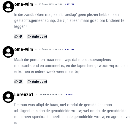
ome-wim
20 februari 2023 om 21:08
+
132281
In die zandbakken mag een 'broedkip' geen plezier hebben aan
geslachtsgemeenschap, die zijn alleen maar goed om kinderen te
leggen !
4
+
Antwoord
ome-wim
20 februari 2023 om 21:02
+
132281
Maak die primaten maar eens wijs dat meisjesbesnijdenis
mensonterend en crimineel is, en die lopen hier gewoon vrij rond en
er komen er iedere week weer meer bij !
2
+
Antwoord
Lorenzo1
20 februari 2023 om 20:01
+
34511
De man was altijd de baas, niet omdat de gemiddelde man
intelligenter is dan de gemiddelde vrouw, wel omdat de gemiddelde
man meer spierkracht heeft dan de gemiddelde vrouw, en agressiever
is.