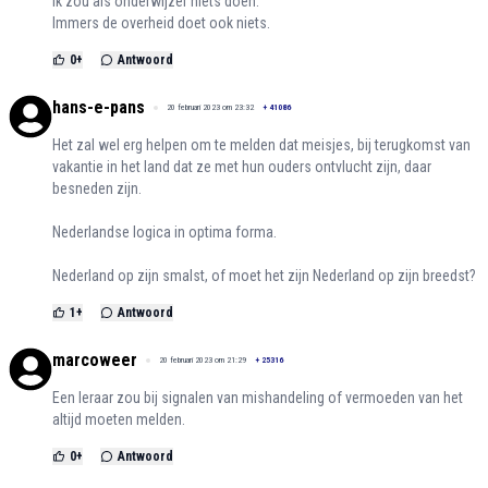
Ik zou als onderwijzer niets doen.
Immers de overheid doet ook niets.
0
+
Antwoord
hans-e-pans
20 februari 2023 om 23:32
+
41086
Het zal wel erg helpen om te melden dat meisjes, bij terugkomst van
vakantie in het land dat ze met hun ouders ontvlucht zijn, daar
besneden zijn.
Nederlandse logica in optima forma.
Nederland op zijn smalst, of moet het zijn Nederland op zijn breedst?
1
+
Antwoord
marcoweer
20 februari 2023 om 21:29
+
25316
Een leraar zou bij signalen van mishandeling of vermoeden van het
altijd moeten melden.
0
+
Antwoord