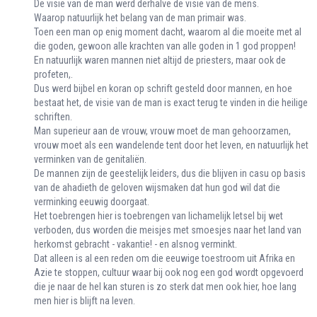
De visie van de man werd derhalve de visie van de mens.
Waarop natuurlijk het belang van de man primair was.
Toen een man op enig moment dacht, waarom al die moeite met al
die goden, gewoon alle krachten van alle goden in 1 god proppen!
En natuurlijk waren mannen niet altijd de priesters, maar ook de
profeten,.
Dus werd bijbel en koran op schrift gesteld door mannen, en hoe
bestaat het, de visie van de man is exact terug te vinden in die heilige
schriften.
Man superieur aan de vrouw, vrouw moet de man gehoorzamen,
vrouw moet als een wandelende tent door het leven, en natuurlijk het
verminken van de genitaliën.
De mannen zijn de geestelijk leiders, dus die blijven in casu op basis
van de ahadieth de geloven wijsmaken dat hun god wil dat die
verminking eeuwig doorgaat.
Het toebrengen hier is toebrengen van lichamelijk letsel bij wet
verboden, dus worden die meisjes met smoesjes naar het land van
herkomst gebracht - vakantie! - en alsnog verminkt.
Dat alleen is al een reden om die eeuwige toestroom uit Afrika en
Azie te stoppen, cultuur waar bij ook nog een god wordt opgevoerd
die je naar de hel kan sturen is zo sterk dat men ook hier, hoe lang
men hier is blijft na leven.