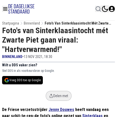
Startpagina
Binnenland
Foto's Van Sinterklaasintocht Mét Zwarte
Foto's van Sinterklaasintocht mét
Piet Gaan Viraal: "Hartverwarmend!"
Zwarte Piet gaan viraal:
"Hartverwarmend!"
BINNENLAND
•
13 NOV 2021, 18:30
Wilt u DDS vaker zien?
Stel DDS in als voorkeursbron op Google.
Voeg DDS toe op Google
Delen met
De Friese verzetsstrijder
Jenny Douwes
heeft vandaag een
paar schit-te-ren-de foto's online gezet van
Sinterklaas
en