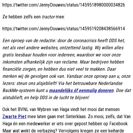
https://twitter.com/JennyDouwes/status/1459518980000034826
Ze hebben zelfs een
tractor
mee:
https://twitter.com/JennyDouwes/status/1459519208438566914
Een oproep van de redactie: door de coronacrisis heeft DDS het,
net als veel andere websites, ontzettend lastig. Wij willen alles
gratis leesbaar houden voor iedereen, waardoor we voor onze
inkomsten afhankelijk zijn van reclame. Maar bedrijven hebben
financiële zorgen, en hebben dus niet veel te makken. Daar
merken wij de gevolgen ook van. Vandaar onze oproep aan u, onze
lezers: steun ons alsjeblieft! Via het betrouwbare Nederlandse
BackMe-systeem kunt u
maandelijks óf eenmalig doneren
. Doe dat
alstublieft, en help DDS in de lucht te blijven!
Ook het BVNL van Wybren van Haga vindt het mooi dat mensen
Zwarte Piet
mee laten gaan met Sinterklaas. Zo mooi, zelfs, dat Van
Haga én een medewerker er iets over gepost hebben op Facebook.
Maar wat wekt de verbazing? Vervolgens kregen ze een keiharde