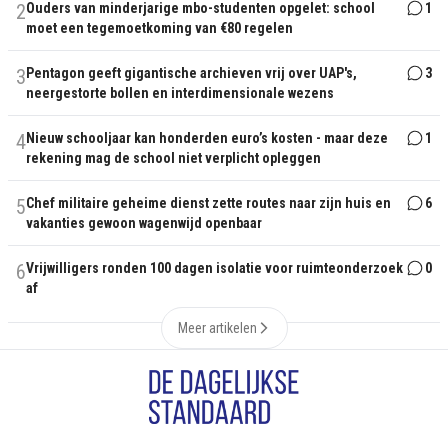
2
Ouders van minderjarige mbo-studenten opgelet: school
1
moet een tegemoetkoming van €80 regelen
3
Pentagon geeft gigantische archieven vrij over UAP's,
3
neergestorte bollen en interdimensionale wezens
4
Nieuw schooljaar kan honderden euro’s kosten - maar deze
1
rekening mag de school niet verplicht opleggen
5
Chef militaire geheime dienst zette routes naar zijn huis en
6
vakanties gewoon wagenwijd openbaar
6
Vrijwilligers ronden 100 dagen isolatie voor ruimteonderzoek
0
af
Meer artikelen