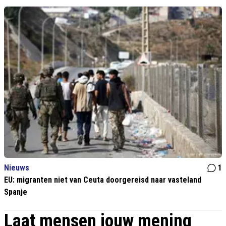
Nieuws
1
EU: migranten niet van Ceuta doorgereisd naar vasteland
Spanje
Laat mensen jouw mening