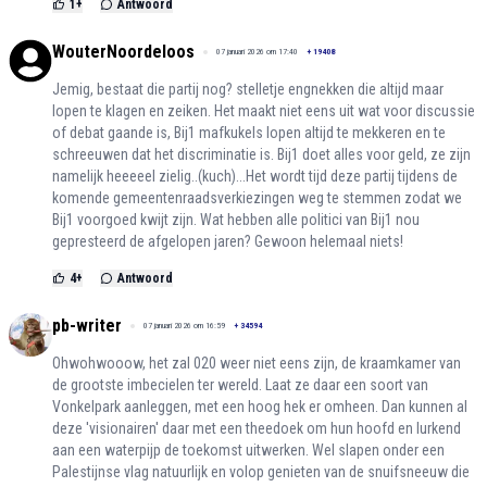
1
+
Antwoord
WouterNoordeloos
07 januari 2026 om 17:40
+
19408
Jemig, bestaat die partij nog? stelletje engnekken die altijd maar
lopen te klagen en zeiken. Het maakt niet eens uit wat voor discussie
of debat gaande is, Bij1 mafkukels lopen altijd te mekkeren en te
schreeuwen dat het discriminatie is. Bij1 doet alles voor geld, ze zijn
namelijk heeeeel zielig..(kuch)...Het wordt tijd deze partij tijdens de
komende gemeentenraadsverkiezingen weg te stemmen zodat we
Bij1 voorgoed kwijt zijn. Wat hebben alle politici van Bij1 nou
gepresteerd de afgelopen jaren? Gewoon helemaal niets!
4
+
Antwoord
pb-writer
07 januari 2026 om 16:59
+
34594
Ohwohwooow, het zal 020 weer niet eens zijn, de kraamkamer van
de grootste imbecielen ter wereld. Laat ze daar een soort van
Vonkelpark aanleggen, met een hoog hek er omheen. Dan kunnen al
deze 'visionairen' daar met een theedoek om hun hoofd en lurkend
aan een waterpijp de toekomst uitwerken. Wel slapen onder een
Palestijnse vlag natuurlijk en volop genieten van de snuifsneeuw die