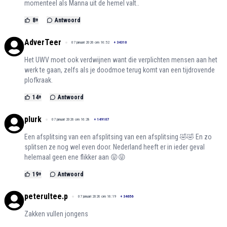
momenteel als Manna uit de hemel valt..
8
+
Antwoord
AdverTeer
07 januari 2026 om 16:52
+
34310
Het UWV moet ook verdwijnen want die verplichten mensen aan het
werk te gaan, zelfs als je doodmoe terug komt van een tijdrovende
plofkraak.
14
+
Antwoord
plurk
07 januari 2026 om 16:28
+
149107
Een afsplitsing van een afsplitsing van een afsplitsing 🤣🤣 En zo
splitsen ze nog wel even door. Nederland heeft er in ieder geval
helemaal geen ene flikker aan 😝😝
19
+
Antwoord
peterultee.p
07 januari 2026 om 16:19
+
34656
Zakken vullen jongens