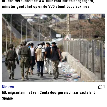
Brussel verdubbelt de WW-duur voor buitenlandgangers,
minister geeft het op en de VVD stemt doodleuk mee
Nieuws
1
EU: migranten niet van Ceuta doorgereisd naar vasteland
Spanje