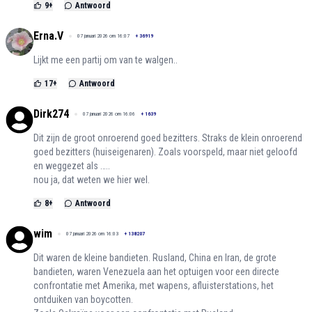
9
+
Antwoord
Erna.V
07 januari 2026 om 16:07
+
36919
Lijkt me een partij om van te walgen..
17
+
Antwoord
Dirk274
07 januari 2026 om 16:06
+
1639
Dit zijn de groot onroerend goed bezitters. Straks de klein onroerend
goed bezitters (huiseigenaren). Zoals voorspeld, maar niet geloofd
en weggezet als …..
nou ja, dat weten we hier wel.
8
+
Antwoord
wim
07 januari 2026 om 16:03
+
138207
Dit waren de kleine bandieten. Rusland, China en Iran, de grote
bandieten, waren Venezuela aan het optuigen voor een directe
confrontatie met Amerika, met wapens, afluisterstations, het
ontduiken van boycotten.