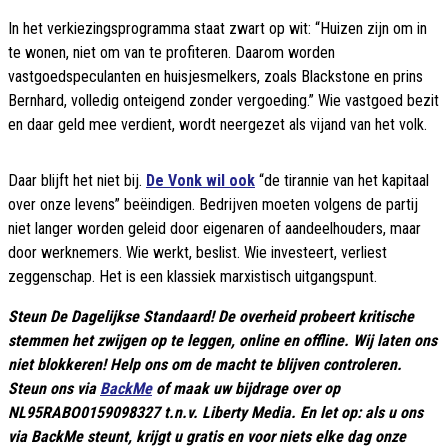
In het verkiezingsprogramma staat zwart op wit: “Huizen zijn om in
te wonen, niet om van te profiteren. Daarom worden
vastgoedspeculanten en huisjesmelkers, zoals Blackstone en prins
Bernhard, volledig onteigend zonder vergoeding.” Wie vastgoed bezit
en daar geld mee verdient, wordt neergezet als vijand van het volk.
Daar blijft het niet bij.
De Vonk wil ook
“de tirannie van het kapitaal
over onze levens” beëindigen. Bedrijven moeten volgens de partij
niet langer worden geleid door eigenaren of aandeelhouders, maar
door werknemers. Wie werkt, beslist. Wie investeert, verliest
zeggenschap. Het is een klassiek marxistisch uitgangspunt.
Steun De Dagelijkse Standaard! De overheid probeert kritische
stemmen het zwijgen op te leggen, online en offline. Wij laten ons
niet blokkeren! Help ons om de macht te blijven controleren.
Steun ons via
BackMe
of maak uw bijdrage over op
NL95RABO0159098327 t.n.v. Liberty Media. En let op: als u ons
via BackMe steunt, krijgt u gratis en voor niets elke dag onze