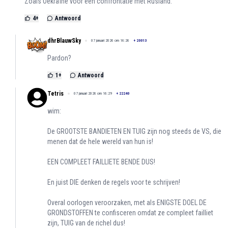
Zoals Oekraïne voor een confrontatie met Rusland.
4
+
Antwoord
dhrBlauwSky
07 januari 2026 om 16:26
+
20013
Pardon?
1
+
Antwoord
Tetris
07 januari 2026 om 16:29
+
22240
wim:
De GROOTSTE BANDIETEN EN TUIG zijn nog steeds de VS, die
menen dat de hele wereld van hun is!
EEN COMPLEET FAILLIETE BENDE DUS!
En juist DIE denken de regels voor te schrijven!
Overal oorlogen veroorzaken, met als ENIGSTE DOEL DE
GRONDSTOFFEN te confisceren omdat ze compleet failliet
zijn, TUIG van de richel dus!