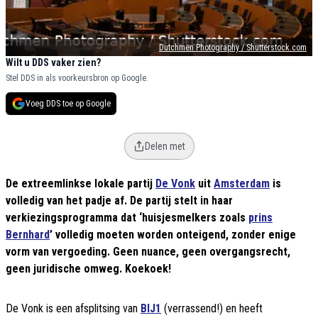
Dutchmen Photography / Shutterstock.com
Wilt u DDS vaker zien?
Stel DDS in als voorkeursbron op Google.
Voeg DDS toe op Google
Delen met
De extreemlinkse lokale partij
De Vonk
uit
Amsterdam
is
volledig van het padje af. De partij stelt in haar
verkiezingsprogramma dat ‘huisjesmelkers zoals
prins
Bernhard
’ volledig moeten worden onteigend, zonder enige
vorm van vergoeding. Geen nuance, geen overgangsrecht,
geen juridische omweg. Koekoek!
De Vonk is een afsplitsing van
BIJ1
(verrassend!) en heeft