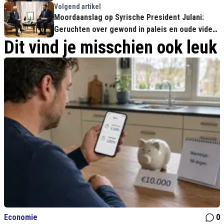
Volgend artikel
Moordaanslag op Syrische President Julani:
Geruchten over gewond in paleis en oude video
als bewijs
Dit vind je misschien ook leuk
Economie
0