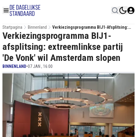
Startpagina
Binnenland
Verkiezingsprogramma BIJ1-Afsplitsing:
Verkiezingsprogramma BIJ1-
Extreemlinkse Partij 'De Vonk' Wil
Amsterdam Slopen
afsplitsing: extreemlinkse partij
'De Vonk' wil Amsterdam slopen
BINNENLAND
•
07 JAN , 16:00