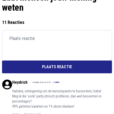
weten
11 Reacties
PLAATS REACTIE
Heydrich
09 januari 2026 om 9:39
+
18809
Hahaha, onteigening om de kansenparels te huisvesten, haha!
Mag ik die 'vonk' partij etnisch profileren, dan wel benoemen in
percentages?
99% getinten/zwarten en 1% idiote blanken!