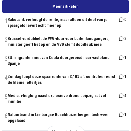
Meer artikelen
1
Rabobank verhoogt de rente, maar alleen dit deel van je
0
spaargeld levert echt meer op
2
Brussel verdubbelt de WW-duur voor buitenlandgangers,
2
minister geeft het op en de VVD stemt doodleuk mee
3
EU: migranten niet van Ceuta doorgereisd naar vasteland
1
Spanje
4
Zondag loopt deze spaarrente van 3,10% af: controleer eerst
1
de kleine lettertjes
5
Media: vliegtuig naast explosieve drone Leipzig zat vol
4
munitie
6
Natuurbrand in Limburgse Boschhuizerbergen toch weer
1
opgelaaid