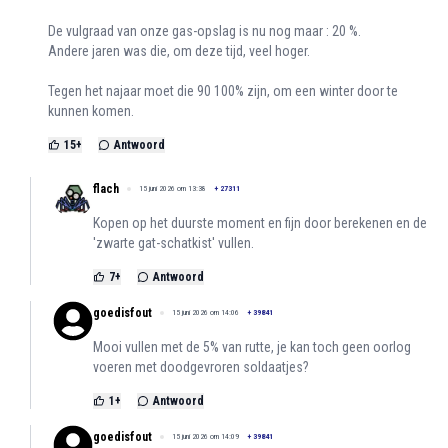
De vulgraad van onze gas-opslag is nu nog maar : 20 %.
Andere jaren was die, om deze tijd, veel hoger.
Tegen het najaar moet die 90 100% zijn, om een winter door te
kunnen komen.
15
+
Antwoord
flach
15 juni 2026 om 13:38
+
27311
Kopen op het duurste moment en fijn door berekenen en de
'zwarte gat-schatkist' vullen.
7
+
Antwoord
goedisfout
15 juni 2026 om 14:06
+
39841
Mooi vullen met de 5% van rutte, je kan toch geen oorlog
voeren met doodgevroren soldaatjes?
1
+
Antwoord
goedisfout
15 juni 2026 om 14:09
+
39841