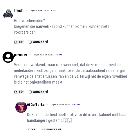
flach
15 juni 2026 om 13:31
+
27311
Hoe voorbereiden?
Diegenen die nauwelijks rond kunnen komen, kunnen niets
voorbereiden.
13
+
Antwoord
penser
15 juni 2026 om 12:42
+
2809
Verbazingwekkend, maar ook weer niet, dat deze meerderheid der
nederlanders zich zorgen maakt over de betaalbaarheid van energie
vanwege de sitatie tussen iran en de vs, terwijl het de eigen roverhied
is die het onbetaalbaar maakt.
19
+
Antwoord
01Gafferke
15 juni 2026 om 13:28
+
91847
Deze meerderheid heeft ook voor dit rovers kabinet met haar
handlangers gestemd!🇮🇱