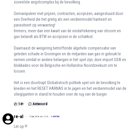
zoveelste angstcomplex bij de bevolking.
Gemanipuleer met prijzen, contracten, accijnzen, aangestuurd door
een Overheid die het gretig als een verdienmodel hanteert en
parasiteert op verwarring!
Immers, meer dan een kwart van de eindafrekening van stroom en
gas belandt als BTW en accijnzen in de schatkist.
Daarnaast de weigering betreffende algehele compensatie van
geleden schade in Groningen en de miljarden aan gas in gebruik te
nemen omdat er andere belangen in het spel zijn, dure import USA en
blokkades voor de Belgische-en Hollandse Noordzeekust om te
lossen.
Het is een doortrapt Globalistisch politiek spel om de bevolking te
kneden en het RESET HARNAS in te jagen en het verdienmodel van de
oliegiganten in stand te houden over de rug van de burger.
14
+
Antwoord
re-al
15 juni 2026 om 12:10
+
209760
Let op !!!