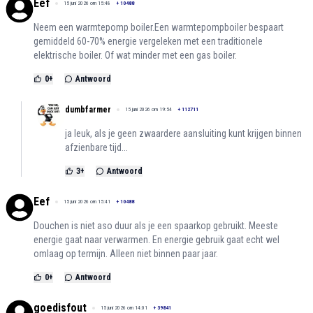
Eef
15 juni 2026 om 15:48
+
10488
Neem een warmtepomp boiler.Een warmtepompboiler bespaart
gemiddeld 60-70% energie vergeleken met een traditionele
elektrische boiler. Of wat minder met een gas boiler.
0
+
Antwoord
dumbfarmer
15 juni 2026 om 19:54
+
112711
ja leuk, als je geen zwaardere aansluiting kunt krijgen binnen
afzienbare tijd...
3
+
Antwoord
Eef
15 juni 2026 om 15:41
+
10488
Douchen is niet aso duur als je een spaarkop gebruikt. Meeste
energie gaat naar verwarmen. En energie gebruik gaat echt wel
omlaag op termijn. Alleen niet binnen paar jaar.
0
+
Antwoord
goedisfout
15 juni 2026 om 14:01
+
39841