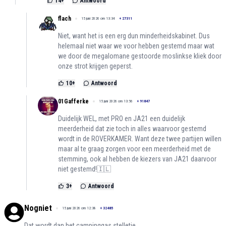
14
+
Antwoord
flach
15 juni 2026 om 13:34
+
27311
Niet, want het is een erg dun minderheidskabinet. Dus
helemaal niet waar we voor hebben gestemd maar wat
we door de megalomane gestoorde moslinkse kliek door
onze strot krijgen geperst.
10
+
Antwoord
01Gafferke
15 juni 2026 om 13:56
+
91847
Duidelijk WEL, met PRO en JA21 een duidelijk
meerderheid dat zie toch in alles waarvoor gestemd
wordt in de ROVERKAMER. Want deze twee partijen willen
maar al te graag zorgen voor een meerderheid met de
stemming, ook al hebben de kiezers van JA21 daarvoor
niet gestemd!🇮🇱
3
+
Antwoord
Nogniet
15 juni 2026 om 12:38
+
32485
Dat wordt dan het campinggas stelletje.