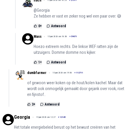
flach
15 juni 2026 om 18:23
+
27311
@Georgia
Ze hebben er vast en zeker nog wel een paar over. 😅
0
+
Antwoord
Mass
15 juni 2026 om 18:38
+
59071
Hoezo extreem rechts. Die linkse WEF ratten zijn de
uitzuigers. Domme domme nos kijker.
1
+
Antwoord
dumbfarmer
15 juni 2026 om 19:56
+
112711
of gewoon weer koken op de hout/kolen kachel. Maar dat
wordt ook onmogelijk gemaakt door gejank over rook, roet
en fijnstof..
3
+
Antwoord
Georgia
15 juni 2026 om 12:27
+
12145
Het totale energiebeleid berust op het bewust creëren van het