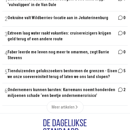
1
‘vulvalippen’ in de Van Dale
2
Oekraïne valt Wildberries-locatie aan in Jekaterinenburg
0
3
Extreem laag water raakt vakanties: cruisereizigers krijgen
0
geld terug of een andere route
4
Faber leerde me leven nog meer te omarmen, zegt Barrie
0
Stevens
5
Tienduizenden gelukszoekers bestormen de grenzen - Eisen
5
we onze soevereiniteit terug of laten we ons land slopen?
6
Ondernemers kunnen barsten: Karremans noemt honderden
2
miljoenen schade ‘een beetje ondernemersrisico’
Meer artikelen