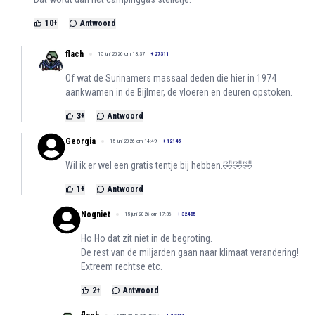
10
+
Antwoord
flach
15 juni 2026 om 13:37
+
27311
Of wat de Surinamers massaal deden die hier in 1974
aankwamen in de Bijlmer, de vloeren en deuren opstoken.
3
+
Antwoord
Georgia
15 juni 2026 om 14:49
+
12145
Wil ik er wel een gratis tentje bij hebben.🤣🤣🤣
1
+
Antwoord
Nogniet
15 juni 2026 om 17:36
+
32485
Ho Ho dat zit niet in de begroting.
De rest van de miljarden gaan naar klimaat verandering!
Extreem rechtse etc.
2
+
Antwoord