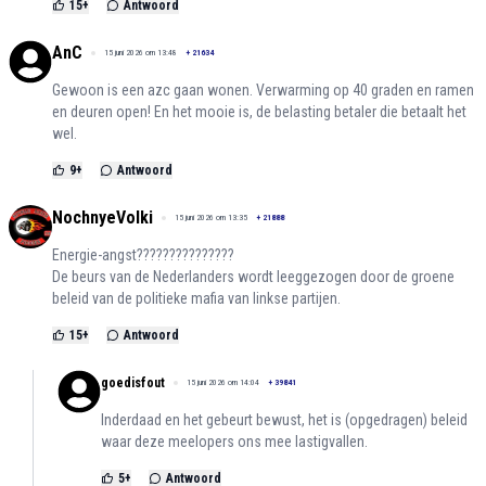
15
+
Antwoord
AnC
15 juni 2026 om 13:48
+
21634
Gewoon is een azc gaan wonen. Verwarming op 40 graden en ramen
en deuren open! En het mooie is, de belasting betaler die betaalt het
wel.
9
+
Antwoord
NochnyeVolki
15 juni 2026 om 13:35
+
21888
Energie-angst???????????????
De beurs van de Nederlanders wordt leeggezogen door de groene
beleid van de politieke mafia van linkse partijen.
15
+
Antwoord
goedisfout
15 juni 2026 om 14:04
+
39841
Inderdaad en het gebeurt bewust, het is (opgedragen) beleid
waar deze meelopers ons mee lastigvallen.
5
+
Antwoord