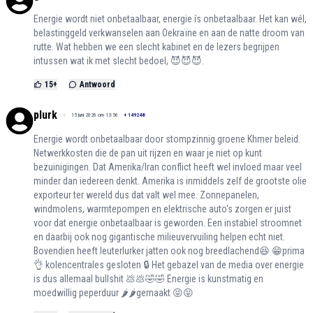
Energie wordt niet onbetaalbaar, energie ís onbetaalbaar. Het kan wél,
belastinggeld verkwanselen aan Oekraïne en aan de natte droom van
rutte. Wat hebben we een slecht kabinet en de lezers begrijpen
intussen wat ik met slecht bedoel, 😈😈😈.
15
+
Antwoord
plurk
15 juni 2026 om 13:56
+
149248
Energie wordt onbetaalbaar door stompzinnig groene Khmer beleid.
Netwerkkosten die de pan uit rijzen en waar je niet op kunt
bezuinigingen. Dat Amerika/Iran conflict heeft wel invloed maar veel
minder dan iedereen denkt. Amerika is inmiddels zelf de grootste olie
exporteur ter wereld dus dat valt wel mee. Zonnepanelen,
windmolens, warmtepompen en elektrische auto's zorgen er juist
voor dat energie onbetaalbaar is geworden. Een instabiel stroomnet
en daarbij ook nog gigantische milieuvervuiling helpen echt niet.
Bovendien heeft leuterlurker jatten ook nog breedlachend😆 😁prima
👌 kolencentrales gesloten 🔒 Het gebazel van de media over energie
is dus allemaal bullshit 💩💩🤣🤣 Energie is kunstmatig en
moedwillig peperduur 🌶🌶gemaakt 😝😝