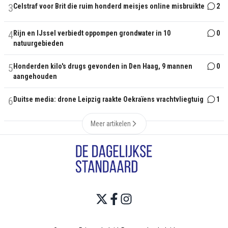
3
Celstraf voor Brit die ruim honderd meisjes online misbruikte
2
4
Rijn en IJssel verbiedt oppompen grondwater in 10
0
natuurgebieden
5
Honderden kilo's drugs gevonden in Den Haag, 9 mannen
0
aangehouden
6
Duitse media: drone Leipzig raakte Oekraïens vrachtvliegtuig
1
Meer artikelen