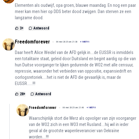
Elementen als oudwijf, opa groen, blauwe maandag. En nog een paar
meer kan men hier op DDS beter dood zwijgen. Dan sterven ze een
langzame dood.
3
+
Antwoord
Freedomforever
06 mei 2025 om 21:30
+
185711
Daar heeft Alice Weidel van de AFD gelijk in....de EUSSR is inmiddels
een totalitaire staat, geleid door Duitsland en begint aardig op die van
hun Duitse voorganger te lijken gedurende de WO2 met alle censuur,
repressie, waaronder het verbieden van oppositie, expansiedrift en
oorlogsretoriek.....het is niet de AFD die gevaarlijk is, maar de
EUSSR......!!!
28
+
Antwoord
Freedomforever
06 mei 2025 om 21:46
+
185711
Waarschijnlijk stort die Merz als opvolger van zijn voorganger
van de WO2 zich in een WO3 met Rusland....hij wil in ieder
geval al de grootste wapenleverancier van Oekraïne
worden....!!!