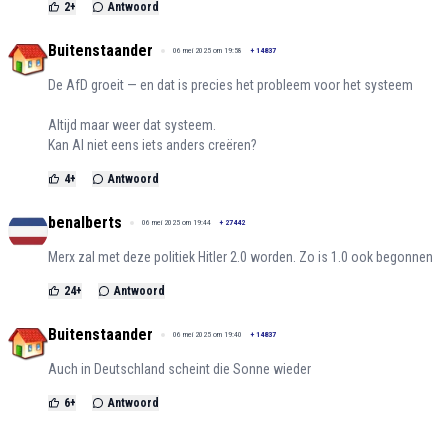
2
+
Antwoord
Buitenstaander
06 mei 2025 om 19:58
+
14837
De AfD groeit — en dat is precies het probleem voor het systeem
Altijd maar weer dat systeem.
Kan AI niet eens iets anders creëren?
4
+
Antwoord
benalberts
06 mei 2025 om 19:44
+
27442
Merx zal met deze politiek Hitler 2.0 worden. Zo is 1.0 ook begonnen
24
+
Antwoord
Buitenstaander
06 mei 2025 om 19:40
+
14837
Auch in Deutschland scheint die Sonne wieder
6
+
Antwoord