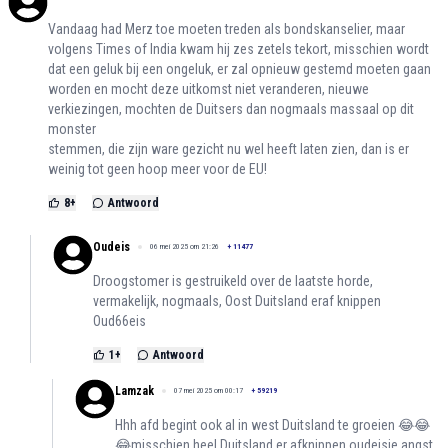
Vandaag had Merz toe moeten treden als bondskanselier, maar
volgens Times of India kwam hij zes zetels tekort, misschien wordt
dat een geluk bij een ongeluk, er zal opnieuw gestemd moeten gaan
worden en mocht deze uitkomst niet veranderen, nieuwe
verkiezingen, mochten de Duitsers dan nogmaals massaal op dit
monster
stemmen, die zijn ware gezicht nu wel heeft laten zien, dan is er
weinig tot geen hoop meer voor de EU!
8
+
Antwoord
Oudeis
06 mei 2025 om 21:26
+
11477
Droogstomer is gestruikeld over de laatste horde,
vermakelijk, nogmaals, Oost Duitsland eraf knippen
Oud66eis
1
+
Antwoord
Lamzak
07 mei 2025 om 00:17
+
59219
Hhh afd begint ook al in west Duitsland te groeien 😂😂
😂misschien heel Duitsland er afknippen oudeisje angst