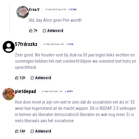
Erna.V
07 mei 2025 om 9:33
+
37265
Idd, day Alice geen Pim wordt!
7
+
Antwoord
57frdrxzkz
07 mei 2025 om 1:42
+
9190
Zeer goed. We houden voet bij stuk na 50 jaar tegen links vechten en
sommigen hebben het niet overleefd blijven we overeind met trots en
oprechtheid.
12
+
Antwoord
pietdepad
07 mei 2025 om 1:24
+
22571
Hoe dom moet je zijn om niet te zien dat de socialisten net als in '33
weer hun tegenstand uit de macht wippen. Dit is NSDAP 2.0 verbogen
in termen als liberalen democratisch liberalen en wat nog meer. Er is
niets liberaals aan het socialisme.
16
+
Antwoord