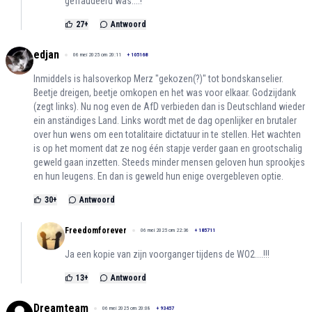
gefraudeerd was....!
27
+
Antwoord
edjan
06 mei 2025 om 20:11
+
105168
Inmiddels is halsoverkop Merz "gekozen(?)" tot bondskanselier.
Beetje dreigen, beetje omkopen en het was voor elkaar. Godzijdank
(zegt links). Nu nog even de AfD verbieden dan is Deutschland wieder
ein anständiges Land. Links wordt met de dag openlijker en brutaler
over hun wens om een totalitaire dictatuur in te stellen. Het wachten
is op het moment dat ze nog één stapje verder gaan en grootschalig
geweld gaan inzetten. Steeds minder mensen geloven hun sprookjes
en hun leugens. En dan is geweld hun enige overgebleven optie.
30
+
Antwoord
Freedomforever
06 mei 2025 om 22:36
+
185711
Ja een kopie van zijn voorganger tijdens de WO2....!!!
13
+
Antwoord
Dreamteam
06 mei 2025 om 20:08
+
93457