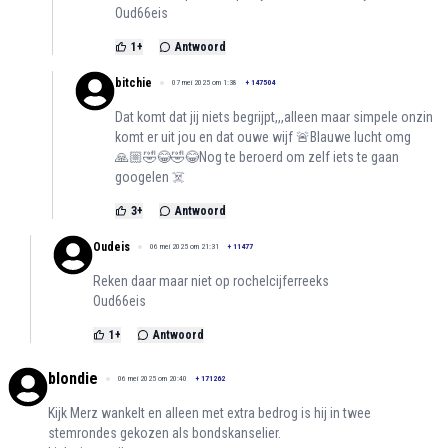
Oud66eis
1
+
Antwoord
bitchie
07 mei 2025 om 1:38
+
147504
Dat komt dat jij niets begrijpt,,,alleen maar simpele onzin
komt er uit jou en dat ouwe wijf 🚨Blauwe lucht omg
🙏🏼🤣😂🤣😂Nog te beroerd om zelf iets te gaan
googelen ☠️
3
+
Antwoord
Oudeis
06 mei 2025 om 21:31
+
11477
Reken daar maar niet op rochelcijferreeks
Oud66eis
1
+
Antwoord
blondie
06 mei 2025 om 20:40
+
171262
Kijk Merz wankelt en alleen met extra bedrog is hij in twee
stemrondes gekozen als bondskanselier.