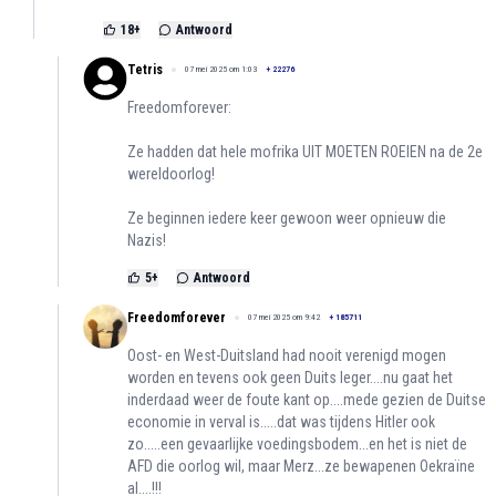
18
+
Antwoord
Tetris
07 mei 2025 om 1:03
+
22276
Freedomforever:
Ze hadden dat hele mofrika UIT MOETEN ROEIEN na de 2e
wereldoorlog!
Ze beginnen iedere keer gewoon weer opnieuw die
Nazis!
5
+
Antwoord
Freedomforever
07 mei 2025 om 9:42
+
185711
Oost- en West-Duitsland had nooit verenigd mogen
worden en tevens ook geen Duits leger....nu gaat het
inderdaad weer de foute kant op....mede gezien de Duitse
economie in verval is.....dat was tijdens Hitler ook
zo.....een gevaarlijke voedingsbodem...en het is niet de
AFD die oorlog wil, maar Merz...ze bewapenen Oekraïne
al....!!!