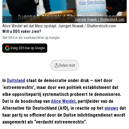
Juergen Nowak / Shutterstock.com
Alice Weidel wil dat Merz opstapt. Juergen Nowak / Shutterstock.com
Wilt u DDS vaker zien?
Stel DDS in als voorkeursbron op Google.
Voeg DDS toe op Google
Delen met
In
Duitsland
staat de democratie onder druk — niet door
‘extreemrechts’, maar door een politiek establishment dat
elke oppositiepartij systematisch probeert te demoniseren.
Dat is de boodschap van
Alice Weidel
, partijleider van de
Alternative für Deutschland (AfD), in reactie op het
nieuws
dat
haar partij nu officieel door de Duitse inlichtingendienst wordt
aangemerkt als “verdacht extreemrechts”.