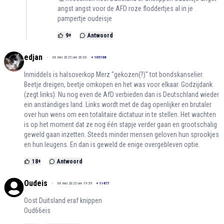
angst angst voor de AFD roze floddertjes al in je
pampertje oudeisje
9
+
Antwoord
edjan
06 mei 2025 om 20:00
+
105168
Inmiddels is halsoverkop Merz "gekozen(?)" tot bondskanselier.
Beetje dreigen, beetje omkopen en het was voor elkaar. Godzijdank
(zegt links). Nu nog even de AfD verbieden dan is Deutschland wieder
ein anständiges land. Links wordt met de dag openlijker en brutaler
over hun wens om een totalitaire dictatuur in te stellen. Het wachten
is op het moment dat ze nog één stapje verder gaan en grootschalig
geweld gaan inzetten. Steeds minder mensen geloven hun sprookjes
en hun leugens. En dan is geweld de enige overgebleven optie.
18
+
Antwoord
Oudeis
06 mei 2025 om 19:59
+
11477
Oost Duitsland eraf knippen
Oud66eis