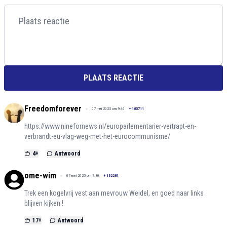
PLAATS REACTIE
Freedomforever
07 mei 2025 om 9:46
+
185711
https://www.ninefornews.nl/europarlementarier-vertrapt-en-
verbrandt-eu-vlag-weg-met-het-eurocommunisme/
4
+
Antwoord
ome-wim
07 mei 2025 om 7:30
+
132281
Trek een kogelvrij vest aan mevrouw Weidel, en goed naar links
blijven kijken !
17
+
Antwoord