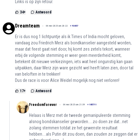
Links is op zijn retour.
34
+
Antwoord
Dreamteam
06 mei 2025 om 20:22
+
93457
Er is dus nog 1 lichtpuntje als ik Times of India mocht geloven,
vandaag zou Friedrich Merz als bondkanselier aangesteld worden,
maar dat feest gaat niet door, hij komt zes zetels tekort, wanneer
erbij de volgende stemming er weer geen meerderheid komt,
betekent dit nieuwe verkiezingen, iets wat heel ongunstig kan gaan
uitpakken, daar Merz zijn ware gezicht wel heeft laten zien, door tal
van beloften in te trekken!
Dus de race is voor Alice Weidel mogelijk nog niet verloren!
17
+
Antwoord
Freedomforever
06 mei 2025 om 21:39
+
185711
Helaas is Merz met de tweede gemanipuleerde stemming
alsnog bondskanselier geworden.....zo doen ze dat...net
zolang stemmen totdat ze het gewenste resultaat
hebben....als Putin dit zou doen, dan zouden ze zeggen dat er