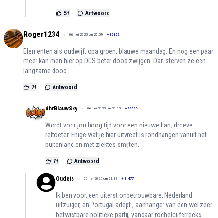
5
+
Antwoord
Roger1234
06 mei 2025 om 20:59
+
35102
Elementen als oudwijf, opa groen, blauwe maandag. En nog een paar
meer kan men hier op DDS beter dood zwijgen. Dan sterven ze een
langzame dood.
7
+
Antwoord
dhrBlauwSky
06 mei 2025 om 21:15
+
20056
Wordt voor jou hoog tijd voor een nieuwe ban, droeve
reltoeter. Enige wat je hier uitvreet is rondhangen vanuit het
buitenland en met ziektes smijten.
7
+
Antwoord
Oudeis
06 mei 2025 om 21:19
+
11477
Ik ben voor, een uiterst onbetrouwbare, Nederland
uitzuiger, en Portugal adept., aanhanger van een wel zeer
betwistbare politieke partij, vandaar rochelcijferreeks