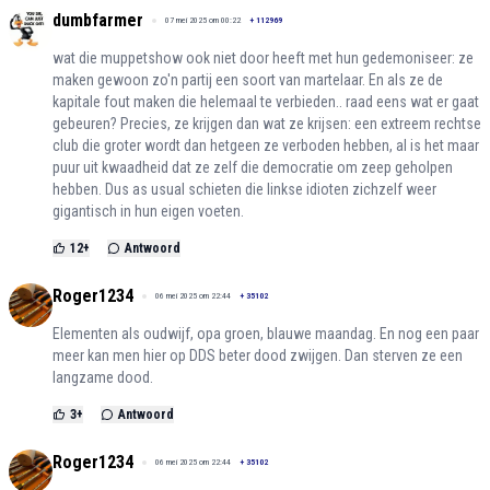
dumbfarmer
07 mei 2025 om 00:22
+
112969
wat die muppetshow ook niet door heeft met hun gedemoniseer: ze
maken gewoon zo'n partij een soort van martelaar. En als ze de
kapitale fout maken die helemaal te verbieden.. raad eens wat er gaat
gebeuren? Precies, ze krijgen dan wat ze krijsen: een extreem rechtse
club die groter wordt dan hetgeen ze verboden hebben, al is het maar
puur uit kwaadheid dat ze zelf die democratie om zeep geholpen
hebben. Dus as usual schieten die linkse idioten zichzelf weer
gigantisch in hun eigen voeten.
12
+
Antwoord
Roger1234
06 mei 2025 om 22:44
+
35102
Elementen als oudwijf, opa groen, blauwe maandag. En nog een paar
meer kan men hier op DDS beter dood zwijgen. Dan sterven ze een
langzame dood.
3
+
Antwoord
Roger1234
06 mei 2025 om 22:44
+
35102