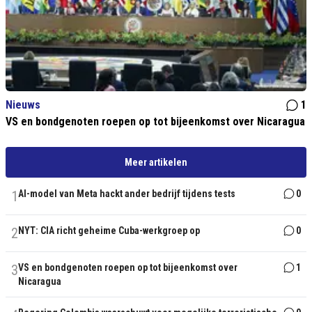
Nieuws
1
VS en bondgenoten roepen op tot bijeenkomst over Nicaragua
Meer artikelen
1
AI-model van Meta hackt ander bedrijf tijdens tests
0
2
NYT: CIA richt geheime Cuba-werkgroep op
0
3
VS en bondgenoten roepen op tot bijeenkomst over
1
Nicaragua