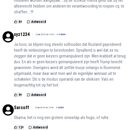
middelen worden aangepakt....bij de sLinkse maffia geldt dat zij het
alleenrecht hebben om anderen ter verantwoording te roepen cq. te
straffen....!!!
6
+
Antwoord
xyz1234
23 juli 2025 om 13:42
+
116334
Ja hoor, ze blijven nog steeds volhouden dat Rusland geprobeerd
heeft de verkiezingen te beïnvloeden. Opvallend is wel dat ze nu
zeggen dat er geen kiezers gemanipuleerd zijn. Men krabbelt al terug
dus. En als er geen kiezers gemanipuleerd zijn heeft Trump terecht
gewonnen. Overigens werd dit zelfde trucje onlangs in Roemenië
uitgehaald, maar daar wist men wel de eigenlijke winnaar uit te
schakelen. Dit is de modus operandi van de slinksen. Vals en
leugenachtig tot op het bot.
9
+
Antwoord
Sarcoff
23 juli 2025 om 13:40
+
32303
Obama, het is nog een grotere smeerlap als hugo, of rutte.
12
+
Antwoord