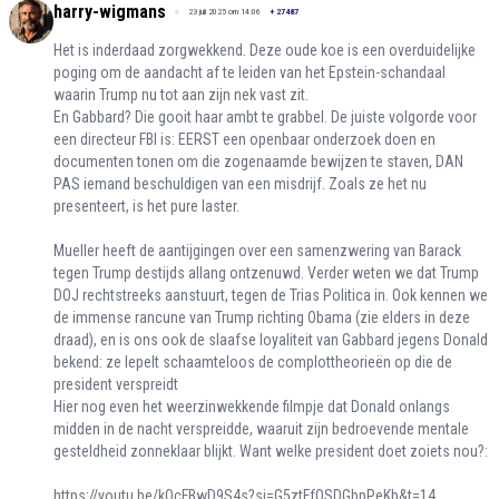
harry-wigmans
23 juli 2025 om 14:06
+
27487
Het is inderdaad zorgwekkend. Deze oude koe is een overduidelijke
poging om de aandacht af te leiden van het Epstein-schandaal
waarin Trump nu tot aan zijn nek vast zit.
En Gabbard? Die gooit haar ambt te grabbel. De juiste volgorde voor
een directeur FBI is: EERST een openbaar onderzoek doen en
documenten tonen om die zogenaamde bewijzen te staven, DAN
PAS iemand beschuldigen van een misdrijf. Zoals ze het nu
presenteert, is het pure laster.
Mueller heeft de aantijgingen over een samenzwering van Barack
tegen Trump destijds allang ontzenuwd. Verder weten we dat Trump
DOJ rechtstreeks aanstuurt, tegen de Trias Politica in. Ook kennen we
de immense rancune van Trump richting Obama (zie elders in deze
draad), en is ons ook de slaafse loyaliteit van Gabbard jegens Donald
bekend: ze lepelt schaamteloos de complottheorieën op die de
president verspreidt
Hier nog even het weerzinwekkende filmpje dat Donald onlangs
midden in de nacht verspreidde, waaruit zijn bedroevende mentale
gesteldheid zonneklaar blijkt. Want welke president doet zoiets nou?:
https://youtu.be/kOcFBwD9S4s?si=G5ztFfOSDGbpPeKb&t=14