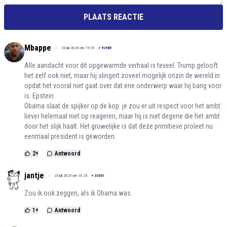
PLAATS REACTIE
Mbappe
23 juli 2025 om 15:55
+
92985
Alle aandacht voor dit opgewarmde verhaal is teveel. Trump gelooft
het zelf ook niet, maar hij slingert zoveel mogelijk onzin de wereld in
opdat het vooral niet gaat over dat ene onderwerp waar hij bang voor
is: Epstein.
Obama slaat de spijker op de kop: je zou er uit respect voor het ambt
liever helemaal niet op reageren, maar hij is niet degene die het ambt
door het slijk haalt. Het gruwelijke is dat deze primitieve proleet nu
eenmaal president is geworden.
2
+
Antwoord
jantje
23 juli 2025 om 14:25
+
33301
Zou ik ook zeggen, als ik Obama was.
1
+
Antwoord