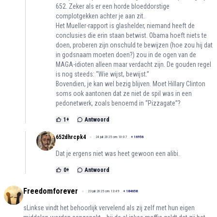
652. Zeker als er een horde bloeddorstige
complotgekken achter je aan zit.
Het Mueller-rapport is glashelder, niemand heeft de
conclusies die erin staan betwist. Obama hoeft niets te
doen, proberen zijn onschuld te bewijzen (hoe zou hij dat
in godsnaam moeten doen?) zou in de ogen van de
MAGA-idioten alleen maar verdacht zijn. De gouden regel
is nog steeds: “Wie wijst, bewijst.”
Bovendien, je kan wel bezig blijven. Moet Hillary Clinton
soms ook aantonen dat ze niet de spil was in een
pedonetwerk, zoals benoemd in “Pizzagate”?
1
+
Antwoord
652dhrcpk4
24 juli 2025 om 10:07
+
16956
Dat je ergens niet was heet gewoon een alibi.
0
+
Antwoord
Freedomforever
23 juli 2025 om 13:49
+
184658
sLinkse vindt het behoorlijk vervelend als zij zelf met hun eigen