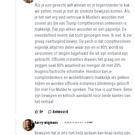
Als je een gevecht wilt winnen en je tegenstander te kak
wil zetten, moet je met de sterkste bewijzen komen. Als
je het niet erg vind vertrouw ik Muellers woorden met
zoveel als die van Trump comptheorieën ontkennen is
makkelijk. Dat zijn alleen woorden en een papiertje. De
meerderheid neemt dat toch genoegen mee. Ik niet. Ik zie
graag overtuigend bewijs. De pech is dat comptheorieën
eigenlijk altijd ten delen waar zijn en er 80% wordt bij
verzonnen of dingen bijgehaald die uit zijn verband zijn
gebracht. Officiële instanties draaien het graag om en
zeggen vaak 80% waarheid en mengen dit met 20%
leugens/tactische informatie. Hierdoor kan je
complotdenkers en wishelblowers makkelijk als gekken
slijten en worden officiële instanties blindelings gelooft.
Om met Fox Mulder te spreken: The true is out there. Beter
zijn bewijzen en kritisch aandacht voor beide kanten van
het verhaal
0
+
Antwoord
harry-wigmans
24 juli 2025 om 8:43
+
27487
Bewijzen dat je iets niet hebt gedaan kan knap lastig zijn,