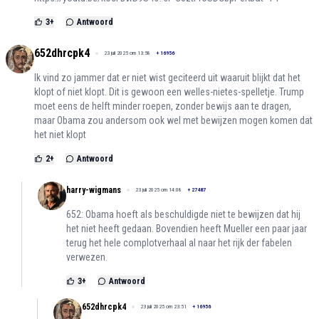
3
+
Antwoord
652dhrcpk4
23 juli 2025 om 13:58
+
16956
Ik vind zo jammer dat er niet wist geciteerd uit waaruit blijkt dat het
klopt of niet klopt. Dit is gewoon een welles-nietes-spelletje. Trump
moet eens de helft minder roepen, zonder bewijs aan te dragen,
maar Obama zou andersom ook wel met bewijzen mogen komen dat
het niet klopt
2
+
Antwoord
harry-wigmans
23 juli 2025 om 14:08
+
27487
652: Obama hoeft als beschuldigde niet te bewijzen dat hij
het niet heeft gedaan. Bovendien heeft Mueller een paar jaar
terug het hele complotverhaal al naar het rijk der fabelen
verwezen.
3
+
Antwoord
652dhrcpk4
23 juli 2025 om 23:51
+
16956