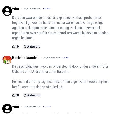
wim
23 juli 2025 om 13:38
+
138156
De reden waarom de media dit explosieve verhaal proberen te
begraven ligt voor de hand: de media waren actieve en gewillige
agenten in de opruiende samenzwering. Ze kunnen zeker niet
rapporteren over het feit dat ze betrokken waren bij deze misdaden
tegen het land.
6
+
Antwoord
Buitenstaander
23 juli 2025 om 13:38
+
14837
De beschuldigingen worden ondersteund door onder anderen Tulsi
Gabbard en CIA-directeur John Ratcliffe.
.
Een ieder die Trump tegenspreekt of een eigen verantwoordelijkheid
heeft, wordt ontslagen of beledigd.
3
+
Antwoord
wim
23 juli 2025 om 13:36
+
138156