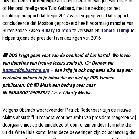
Justitie een strafrechtelijke aanklacht heeft ontvangen van Director
of National Intelligence Tulsi Gabbard, met betrekking tot het
inlichtingenrapport dat begin 2017 werd vrijgegeven. Dat rapport
concludeerde dat Moskou geprobeerd heeft voormalig minister van
Buitenlandse Zaken
Hillary Clinton
te verslaan en
Donald Trump
te
helpen tijdens de presidentsverkiezingen van 2016.
🟦 DDS krijgt geen cent van de overheid of het kartel. We leven
van donaties van trouwe lezers zoals jij. 👉 Doneer via
https://dds.backme.org
– dan krijg je ook nog eens elke dag een
verboden column in je inbox die we niet op DDS kunnen
publiceren. Of: 💶 Maak een bedrag over naar
NL95RABO0159098327 t.n.v. Liberty Media.
Volgens Obama’s woordvoerder Patrick Rodenbush zijn de nieuwe
claims absurd: "Uit respect voor het ambt van president reageren wij
doorgaans niet op de eindeloze stroom onzin en desinformatie die
uit dit Witte Huis komt. Maar deze beweringen zijn zo schandalig dat