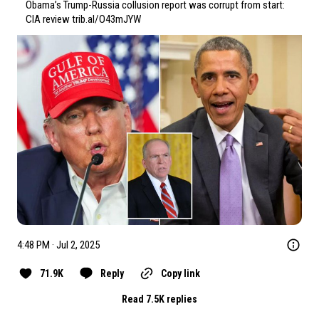
Obama’s Trump-Russia collusion report was corrupt from start: 
CIA review 
trib.al/O43mJYW
4:48 PM · Jul 2, 2025
71.9K
Reply
Copy link
Read 7.5K replies