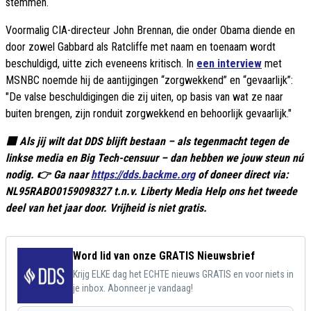
stemmen.
Voormalig CIA-directeur John Brennan, die onder Obama diende en
door zowel Gabbard als Ratcliffe met naam en toenaam wordt
beschuldigd, uitte zich eveneens kritisch. In
een interview
met
MSNBC noemde hij de aantijgingen “zorgwekkend” en “gevaarlijk”:
"De valse beschuldigingen die zij uiten, op basis van wat ze naar
buiten brengen, zijn ronduit zorgwekkend en behoorlijk gevaarlijk."
🟥 Als jij wilt dat DDS blijft bestaan – als tegenmacht tegen de
linkse media en Big Tech-censuur – dan hebben we jouw steun nú
nodig. 👉 Ga naar
https://dds.backme.org
of doneer direct via:
NL95RABO0159098327 t.n.v. Liberty Media Help ons het tweede
deel van het jaar door. Vrijheid is niet gratis.
Word lid van onze GRATIS Nieuwsbrief
Krijg ELKE dag het ECHTE nieuws GRATIS en voor niets in
je inbox. Abonneer je vandaag!