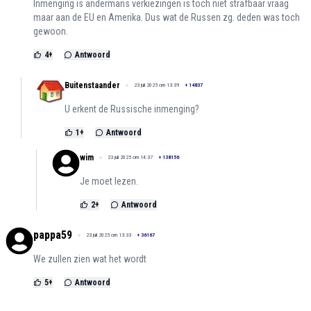
Inmenging is andermans verkiezingen is toch niet strafbaar vraag
maar aan de EU en Amerika. Dus wat de Russen zg. deden was toch
gewoon.
4
+
Antwoord
Buitenstaander
23 juli 2025 om 13:39
+
14837
U erkent de Russische inmenging?
1
+
Antwoord
wim
23 juli 2025 om 14:37
+
138156
Je moet lezen.
2
+
Antwoord
pappa59
23 juli 2025 om 13:33
+
36167
We zullen zien wat het wordt
5
+
Antwoord