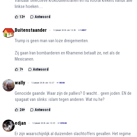
Vandaar selectieve krokodillentranen en nu vooral krekels vanuit alle
linkse hoeken.....
13
+
Antwoord
Buitenstaander
12 januari 2026 om 13:28
+
14837
Trump is geen man van loze dreigementen.
Zij gaan Iran bombarderen en Khamenei betaalt ze, net als de
Mexicanen.
7
+
Antwoord
wally
12 januari 2026 om 13:27
+
18346
Genocide gaande. Waar zijn de pallies? O wacht... geen joden. EN de
spagaat van slinks: islam tegen anderen. Wat nu he?
24
+
Antwoord
edjan
12 januari 2026 om 13:25
+
105040
Er zijn waarschijnlijk al duizenden slachtoffers gevallen. Het regime