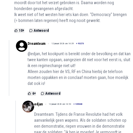
moordt door tot het verzet gebroken is. Daarna worden nog
honderden gevangenen afgeslacht.
Ik weet niet of het westen hier iets kan doen. "Democracy" brengen
(= bommen laten regenen) heeft nog nooit gewerkt.
10
+
Antwoord
Dreamteam
12 januari 2026 om 14:39
+
93273
@edjan, het kookpunt is bereikt onder de bevolking en dat kan
twee kanten opgaan, aangezien dit niet voor het eerst is, sluit
ik een regimechange niet uit!
Alleen zouden hier de VS, RF en China hierbij de telefoon
moeten oppakken en in conclaaf moeten gaan, hoe moeilijk
dat ook is!
6
+
Antwoord
edjan
12 januari 2026 om 14:53
+
105040
Dreamteam. Tijdens de Franse Revolutie had het volk
aanvankelijk geen wapens. Als de soldaten schoten op
een demonstratie, riepen vrouwen in die demonstratie
naar de soldaten: "ik ben je moeder! Je vermoordt je