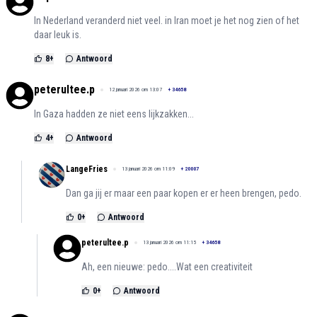
In Nederland veranderd niet veel. in Iran moet je het nog zien of het
daar leuk is.
8
+
Antwoord
peterultee.p
12 januari 2026 om 13:07
+
34658
In Gaza hadden ze niet eens lijkzakken...
4
+
Antwoord
LangeFries
13 januari 2026 om 11:09
+
20007
Dan ga jij er maar een paar kopen er er heen brengen, pedo.
0
+
Antwoord
peterultee.p
13 januari 2026 om 11:15
+
34658
Ah, een nieuwe: pedo....Wat een creativiteit
0
+
Antwoord