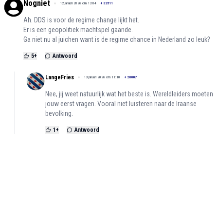
Nogniet
12 januari 2026 om 13:04
+
32511
Ah. DDS is voor de regime change lijkt het.
Er is een geopolitiek machtspel gaande.
Ga niet nu al juichen want is de regime chance in Nederland zo leuk?
5
+
Antwoord
LangeFries
13 januari 2026 om 11:10
+
20007
Nee, jij weet natuurlijk wat het beste is. Wereldleiders moeten
jouw eerst vragen. Vooral niet luisteren naar de Iraanse
bevolking.
1
+
Antwoord