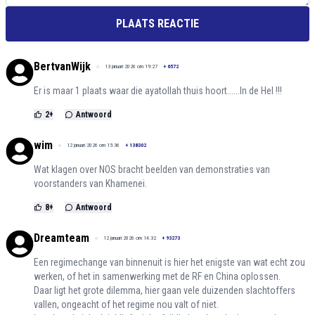
PLAATS REACTIE
BertvanWijk
13 januari 2026 om 19:27
+
6572
Er is maar 1 plaats waar die ayatollah thuis hoort......In de Hel !!!
2
+
Antwoord
wim
12 januari 2026 om 15:36
+
138302
Wat klagen over NOS bracht beelden van demonstraties van
voorstanders van Khamenei.
8
+
Antwoord
Dreamteam
12 januari 2026 om 14:32
+
93273
Een regimechange van binnenuit is hier het enigste van wat echt zou
werken, of het in samenwerking met de RF en China oplossen.
Daar ligt het grote dilemma, hier gaan vele duizenden slachtoffers
vallen, ongeacht of het regime nou valt of niet.