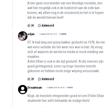
Ik ben geen voorstander van een bloedige revolutie, iets
wat hier mogelijk ook in de toekomst aan de orde kan
komen, wij zitten nog in de vooravond en het is te hopen
dat de wereld hiervan leert!
3
+
Antwoord
edjan
12 januari 2026 om 15:57
+
105040
DT. Ik had lang een pizza-bakker, gevlucht na 1978, die me
wel eens vertelde als het weer mis was in Iran. Hij vroeg
zich af waarom de westerse media er nooit melding van
maakten.
Ashin Ellian is ook in die tijd gevlucht. Al die mensen zijn
goed geïntegreerd, soms op hoge functies terecht
gekomen en hebben nooit enige wrijving veroorzaakt.
2
+
Antwoord
Dreamteam
12 januari 2026 om 16:24
+
93273
Klopt, de meesten integreerden goed en een Efshin Ellian
studeerde hier zelfs behaalde de nodige titels!