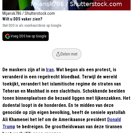
Mijansk786 / Shutterstock.com
Wilt u DDS vaker zien?
Stel DDS in als voorkeursbron op Google.
Voeg DDS toe op Google
Delen met
De maskers zijn af in
Iran
. Wat begon als een protest, is
veranderd in een regelrecht bloedbad. Terwijl de wereld
toekijkt, verandert het islamitische regime de straten van
Teheran en Mashhad in een slachthuis. Schokkende beelden
tonen binnenplaatsen die bezaaid liggen met lijkenzakken. Het
dodental loopt in de honderden. En te midden van deze
genocide op zijn eigen bevolking, heeft de seniele ayatollah
Ali Khamenei het lef om de Amerikaanse president
Donald
Trump
te bedreigen. De grootheidswaan van deze tirannen