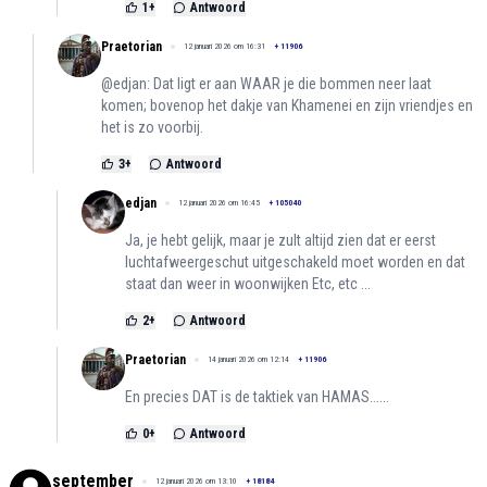
1
+
Antwoord
Praetorian
12 januari 2026 om 16:31
+
11906
@edjan: Dat ligt er aan WAAR je die bommen neer laat
komen; bovenop het dakje van Khamenei en zijn vriendjes en
het is zo voorbij.
3
+
Antwoord
edjan
12 januari 2026 om 16:45
+
105040
Ja, je hebt gelijk, maar je zult altijd zien dat er eerst
luchtafweergeschut uitgeschakeld moet worden en dat
staat dan weer in woonwijken Etc, etc ...
2
+
Antwoord
Praetorian
14 januari 2026 om 12:14
+
11906
En precies DAT is de taktiek van HAMAS......
0
+
Antwoord
september
12 januari 2026 om 13:10
+
18184