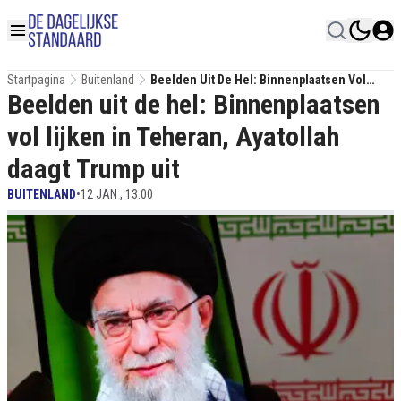
Startpagina
Buitenland
Beelden Uit De Hel: Binnenplaatsen Vol
Beelden uit de hel: Binnenplaatsen
Lijken In Teheran, Ayatollah Daagt Trump Uit
vol lijken in Teheran, Ayatollah
daagt Trump uit
BUITENLAND
•
12 JAN , 13:00