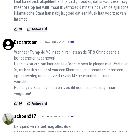
Laat Israel zich alsjeblieft zich afzijdig houden, dat is voorzeker nog
meer olie op het vuur, maar ik vermoed dat het einde van de sjiitische
Islamitische Staat Iran nabij is, goed dat een Musk Iran voorziet van
internet.
9
+
Antwoord
Dreamteam
12 januari 2026 om 14:15
+
93273
Wanneer Trump de VS inzet in Iran, staan de RF & China daar als
bondgenoten tegenover!
Handig zou zijn om hier een telefoontje over te plegen met Poetin en
Xi, nu ben ik niet kapot van een Khamenei en consorten, maar een
spoedoverleg onder deze drie zou kleine wondertjes kunnen
verrichten!
Het langs elkaar heen fietsen, zou dit conflict enkel nog maar
vergroten!
6
+
Antwoord
schoen217
12 januari 2026 om 13:43
+
31640
De vijand van Israël mag alles doen........