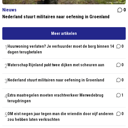
Nieuws
0
Nederland stuurt militairen naar oefening in Groenland
Meer artikelen
1
Huurwoning verlaten? Je verhuurder moet de borg binnen 14
0
dagen terugbetalen
2
Waterschap Rijnland pakt twee dijken met scheuren aan
0
3
Nederland stuurt militairen naar oefening in Groenland
0
4
Extra maatregelen moeten vrachtverkeer Merwedebrug
1
terugdringen
5
OM eist negen jaar tegen man die vriendin door vijf anderen
0
zou hebben laten verkrachten