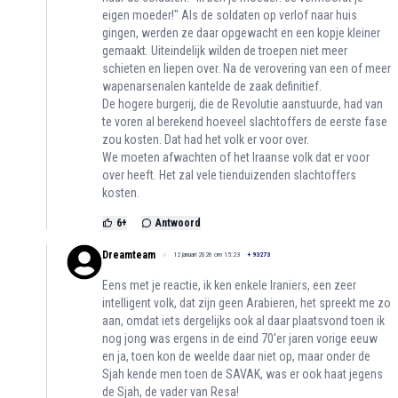
eigen moeder!" Als de soldaten op verlof naar huis
gingen, werden ze daar opgewacht en een kopje kleiner
gemaakt. Uiteindelijk wilden de troepen niet meer
schieten en liepen over. Na de verovering van een of meer
wapenarsenalen kantelde de zaak definitief.
De hogere burgerij, die de Revolutie aanstuurde, had van
te voren al berekend hoeveel slachtoffers de eerste fase
zou kosten. Dat had het volk er voor over.
We moeten afwachten of het Iraanse volk dat er voor
over heeft. Het zal vele tienduizenden slachtoffers
kosten.
6
+
Antwoord
Dreamteam
12 januari 2026 om 15:23
+
93273
Eens met je reactie, ik ken enkele Iraniers, een zeer
intelligent volk, dat zijn geen Arabieren, het spreekt me zo
aan, omdat iets dergelijks ook al daar plaatsvond toen ik
nog jong was ergens in de eind 70'er jaren vorige eeuw
en ja, toen kon de weelde daar niet op, maar onder de
Sjah kende men toen de SAVAK, was er ook haat jegens
de Sjah, de vader van Resa!