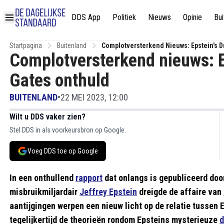
DDS App
Politiek
Nieuws
Opinie
Bui
Startpagina
Buitenland
Complotversterkend Nieuws: Epstein's D
Complotversterkend nieuws: E
Gates onthuld
BUITENLAND
•
22 MEI 2023, 12:00
Wilt u DDS vaker zien?
Stel DDS in als voorkeursbron op Google.
Voeg DDS toe op Google
In een onthullend
rapport
dat onlangs is gepubliceerd door
misbruikmiljardair
Jeffrey Epstein
dreigde de affaire van
aantijgingen werpen een nieuw licht op de relatie tussen
tegelijkertijd de theorieën rondom Epsteins mysterieuze
d