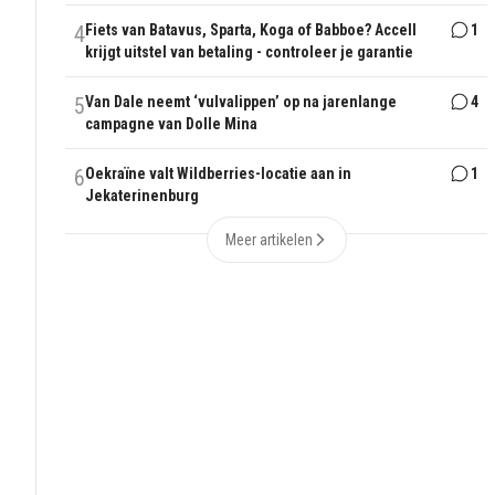
4
Fiets van Batavus, Sparta, Koga of Babboe? Accell
1
krijgt uitstel van betaling - controleer je garantie
5
Van Dale neemt ‘vulvalippen’ op na jarenlange
4
campagne van Dolle Mina
6
Oekraïne valt Wildberries-locatie aan in
1
Jekaterinenburg
Meer artikelen