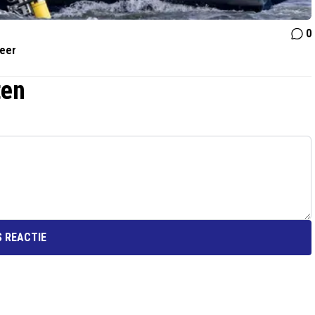
0
meer
ten
 REACTIE