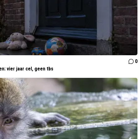
0
n: vier jaar cel, geen tbs