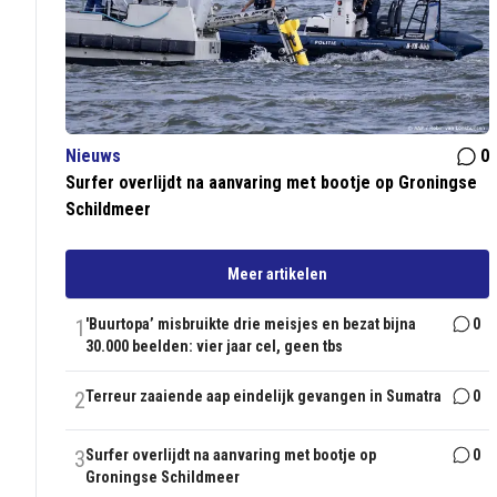
Nieuws
0
Surfer overlijdt na aanvaring met bootje op Groningse
Schildmeer
Meer artikelen
1
'Buurtopa’ misbruikte drie meisjes en bezat bijna
0
30.000 beelden: vier jaar cel, geen tbs
2
Terreur zaaiende aap eindelijk gevangen in Sumatra
0
3
Surfer overlijdt na aanvaring met bootje op
0
Groningse Schildmeer