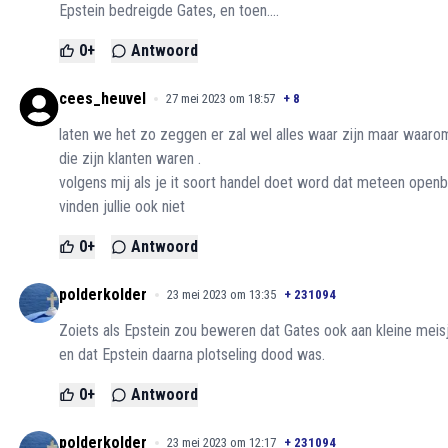
Epstein bedreigde Gates, en toen....
0
+
Antwoord
cees_heuvel
27 mei 2023 om 18:57
+
8
laten we het zo zeggen er zal wel alles waar zijn maar waar
die zijn klanten waren .
volgens mij als je it soort handel doet word dat meteen open
vinden jullie ook niet
0
+
Antwoord
polderkolder
23 mei 2023 om 13:35
+
231094
Zoiets als Epstein zou beweren dat Gates ook aan kleine meis
en dat Epstein daarna plotseling dood was.
0
+
Antwoord
polderkolder
23 mei 2023 om 12:17
+
231094