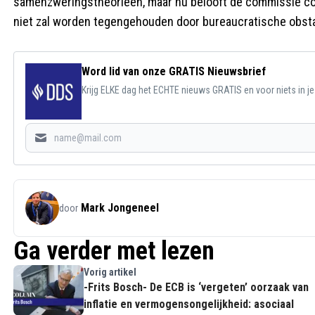
samenzweringstheorieën, maar nu belooft de commissie con
niet zal worden tegengehouden door bureaucratische obst
Word lid van onze GRATIS Nieuwsbrief
Krijg ELKE dag het ECHTE nieuws GRATIS en voor niets in j
Mark Jongeneel
door
Ga verder met lezen
Vorig artikel
-Frits Bosch- De ECB is ‘vergeten’ oorzaak van
inflatie en vermogensongelijkheid: asociaal