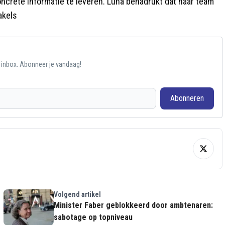
crete informatie te leveren. Luna benadrukt dat haar team
akels
e inbox. Abonneer je vandaag!
Abonneren
Volgend artikel
Minister Faber geblokkeerd door ambtenaren:
sabotage op topniveau