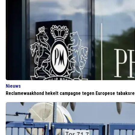
Nieuws
Reclamewaakhond hekelt campagne tegen Europese tabaksre