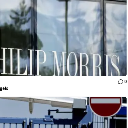
0
gels