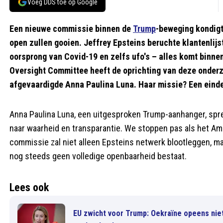
Voeg DDS toe op Google
Een nieuwe commissie binnen de
Trump
-beweging kondigt
open zullen gooien. Jeffrey Epsteins beruchte klantenlij
oorsprong van Covid-19 en zelfs ufo's – alles komt binn
Oversight Committee heeft de oprichting van deze onder
afgevaardigde Anna Paulina Luna. Haar missie? Een eind
Anna Paulina Luna, een uitgesproken Trump-aanhanger, spr
naar waarheid en transparantie. We stoppen pas als het Ame
commissie zal niet alleen Epsteins netwerk blootleggen, m
nog steeds geen volledige openbaarheid bestaat.
Lees ook
EU zwicht voor Trump: Oekraïne opeens nie