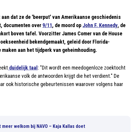
 aan dat ze de 'beerput' van Amerikaanse geschiedenis
st, documenten over
9/11
, de moord op
John F. Kennedy
, de
enkort boven tafel. Voorzitter James Comer van de House
zoekseenheid bekendgemaakt, geleid door Florida-
e maken aan het tijdperk van geheimhouding.
eekt
duidelijk taal
: "Dit wordt een meedogenloze zoektocht
rikaanse volk de antwoorden krijgt die het verdient." De
aar ook historische gebeurtenissen waarover volgens haar
t meer welkom bij NAVO – Kaja Kallas doet