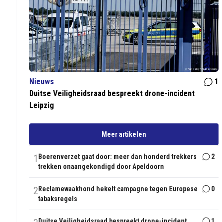
Nieuws
1
Duitse Veiligheidsraad bespreekt drone-incident
Leipzig
Meer artikelen
1
Boerenverzet gaat door: meer dan honderd trekkers
2
trekken onaangekondigd door Apeldoorn
2
Reclamewaakhond hekelt campagne tegen Europese
0
tabaksregels
Duitse Veiligheidsraad bespreekt drone-incident
1