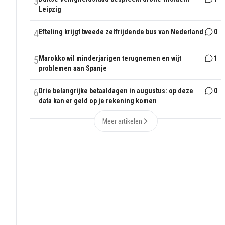
3
Leipzig
4
Efteling krijgt tweede zelfrijdende bus van Nederland
0
5
Marokko wil minderjarigen terugnemen en wijt
1
problemen aan Spanje
6
Drie belangrijke betaaldagen in augustus: op deze
0
data kan er geld op je rekening komen
Meer artikelen