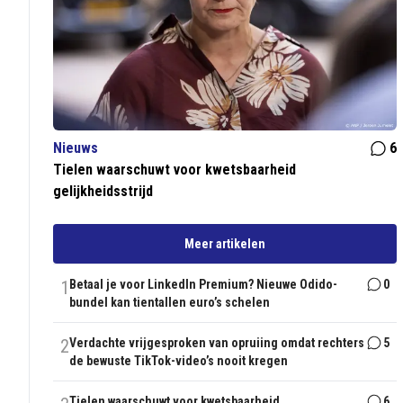
Nieuws
6
Tielen waarschuwt voor kwetsbaarheid
gelijkheidsstrijd
Meer artikelen
1
Betaal je voor LinkedIn Premium? Nieuwe Odido-
0
bundel kan tientallen euro’s schelen
2
Verdachte vrijgesproken van opruiing omdat rechters
5
de bewuste TikTok-video’s nooit kregen
Tielen waarschuwt voor kwetsbaarheid
6