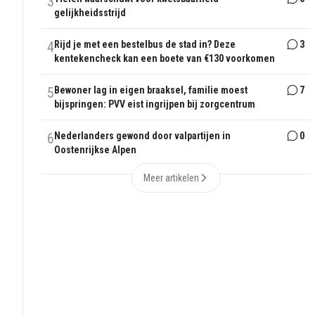
3
gelijkheidsstrijd
4
Rijd je met een bestelbus de stad in? Deze
3
kentekencheck kan een boete van €130 voorkomen
5
Bewoner lag in eigen braaksel, familie moest
7
bijspringen: PVV eist ingrijpen bij zorgcentrum
6
Nederlanders gewond door valpartijen in
0
Oostenrijkse Alpen
Meer artikelen