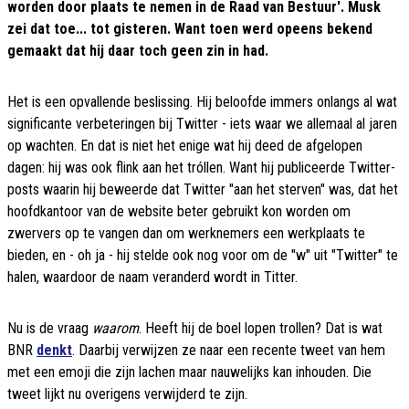
worden door plaats te nemen in de Raad van Bestuur'. Musk
zei dat toe... tot gisteren. Want toen werd opeens bekend
gemaakt dat hij daar toch geen zin in had.
Het is een opvallende beslissing. Hij beloofde immers onlangs al wat
significante verbeteringen bij Twitter - iets waar we allemaal al jaren
op wachten. En dat is niet het enige wat hij deed de afgelopen
dagen: hij was ook flink aan het tróllen. Want hij publiceerde Twitter-
posts waarin hij beweerde dat Twitter "aan het sterven" was, dat het
hoofdkantoor van de website beter gebruikt kon worden om
zwervers op te vangen dan om werknemers een werkplaats te
bieden, en - oh ja - hij stelde ook nog voor om de "w" uit "Twitter" te
halen, waardoor de naam veranderd wordt in Titter.
Nu is de vraag
waarom
. Heeft hij de boel lopen trollen? Dat is wat
BNR
denkt
. Daarbij verwijzen ze naar een recente tweet van hem
met een emoji die zijn lachen maar nauwelijks kan inhouden. Die
tweet lijkt nu overigens verwijderd te zijn.