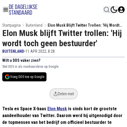
Startpagina
Buitenland
Elon Musk Blijft Twitter Trollen: 'Hij Wordt
Elon Musk blijft Twitter trollen: 'Hij
Toch Geen Bestuurder'
wordt toch geen bestuurder'
BUITENLAND
•
11 APR 2022, 8:28
Wilt u DDS vaker zien?
Stel DDS in als voorkeursbron op Google.
Voeg DDS toe op Google
Delen met
Tesla en Space X-baas
Elon Musk
is sinds kort de grootste
aandeelhouder van Twitter. Daarom werd hij uitgenodigd door
de topmensen van het bedrijf om officieel bestuurder te