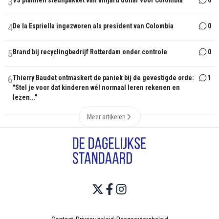
3
VS plannen steunpakket van miljard dollar voor Colombia
0
4
De la Espriella ingezworen als president van Colombia
0
5
Brand bij recyclingbedrijf Rotterdam onder controle
0
6
Thierry Baudet ontmaskert de paniek bij de gevestigde orde:
1
"Stel je voor dat kinderen wél normaal leren rekenen en
lezen..."
Meer artikelen