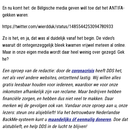
En nu komt het: de Bélgische media geven wél toe dat het ANTIFA-
gekken waren:
https://twitter.com/wierdduk/status/1485544253094780933
Zo is het, en ja, dat was al duidelijk vanaf het begin. De video's
waaruit dit ontegenzeggelijk bleek kwamen vrijwel meteen al online.
Maar in onze eigen media wordt daar heel weinig over gezegd. Gek
he?
Een oproep van de redactie: door de
coronacrisis
heeft DDS het,
net als veel andere websites, ontzettend lastig. Wij willen alles
gratis leesbaar houden voor iedereen, waardoor we voor onze
inkomsten afhankelijk zijn van reclame. Maar bedrijven hebben
financiële zorgen, en hebben dus niet veel te makken. Daar
merken wij de gevolgen ook van. Vandaar onze oproep aan u, onze
lezers: steun ons alsjeblieft! Via het betrouwbare Nederlandse
BackMe-systeem kunt u
maandelijks óf eenmalig doneren
. Doe dat
alstublieft, en help DDS in de lucht te blijven!