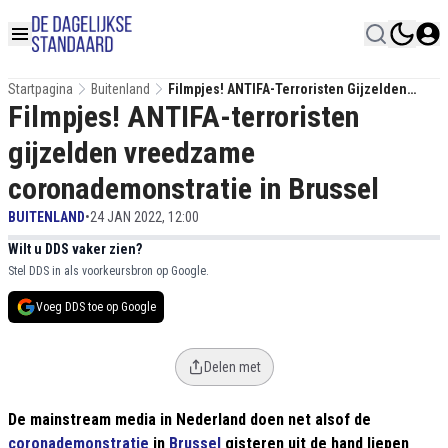
Startpagina
Buitenland
Filmpjes! ANTIFA-Terroristen Gijzelden
Filmpjes! ANTIFA-terroristen
Vreedzame Coronademonstratie In Brussel
gijzelden vreedzame
coronademonstratie in Brussel
BUITENLAND
•
24 JAN 2022, 12:00
Wilt u DDS vaker zien?
Stel DDS in als voorkeursbron op Google.
Voeg DDS toe op Google
Delen met
De mainstream media in Nederland doen net alsof de
coronademonstratie
in
Brussel
gisteren uit de hand liepen