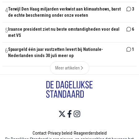
4
Terwijl Den Haag miljarden verkwist aan klimaatshows, barst
3
de echte bescherming onder onze voeten
5
Iraanse president ziet nu beste omstandigheden voor deal
6
met VS
6
Spaargeld één jaar vastzetten levert bij Nationale-
1
Nederlanden sinds 30 juli meer op
Meer artikelen
Contact
•
Privacy beleid
•
Reageerdersbeleid