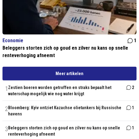
Economie
1
Beleggers storten zich op goud en zilver nu kans op snelle
renteverhoging afneemt
Meer artikelen
1
Zestien boeren worden getroffen en straks bepaalt het
2
waterschap mogelijk wie nog water krijgt
2
Bloomberg: Kyiv ontziet Kazachse olietankers bij Russische
1
havens
3
Beleggers storten zich op goud en zilver nu kans op snelle
1
renteverhoging afneemt