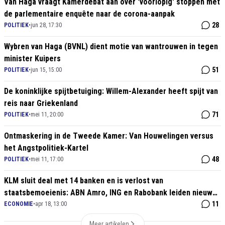
Van Haga vraagt Kamerdebat aan over 'voorlopig' stoppen met
de parlementaire enquête naar de corona-aanpak
28
POLITIEK
•
jun 28, 17:30
Wybren van Haga (BVNL) dient motie van wantrouwen in tegen
minister Kuipers
51
POLITIEK
•
jun 15, 15:00
De koninklijke spijtbetuiging: Willem-Alexander heeft spijt van
reis naar Griekenland
71
POLITIEK
•
mei 11, 20:00
Ontmaskering in de Tweede Kamer: Van Houwelingen versus
het Angstpolitiek-Kartel
48
POLITIEK
•
mei 11, 17:00
KLM sluit deal met 14 banken en is verlost van
staatsbemoeienis: ABN Amro, ING en Rabobank leiden nieuwe
leenafspraak
11
ECONOMIE
•
apr 18, 13:00
Meer artikelen