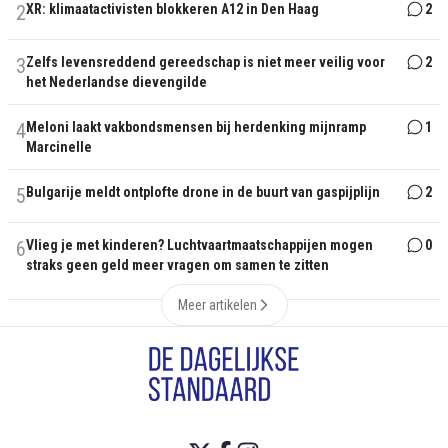
2
XR: klimaatactivisten blokkeren A12 in Den Haag
2
3
Zelfs levensreddend gereedschap is niet meer veilig voor
2
het Nederlandse dievengilde
4
Meloni laakt vakbondsmensen bij herdenking mijnramp
1
Marcinelle
5
Bulgarije meldt ontplofte drone in de buurt van gaspijplijn
2
6
Vlieg je met kinderen? Luchtvaartmaatschappijen mogen
0
straks geen geld meer vragen om samen te zitten
Meer artikelen