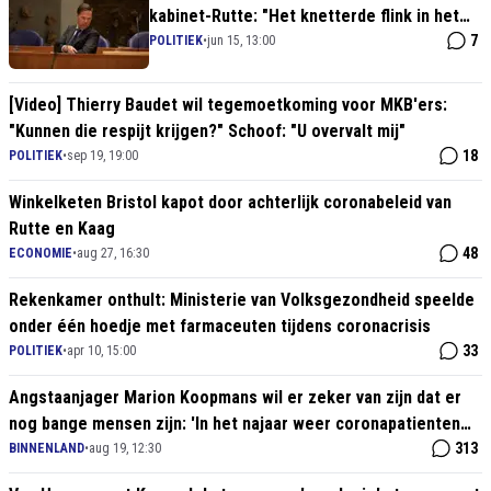
kabinet-Rutte: "Het knetterde flink in het
Catshuis!"
7
POLITIEK
•
jun 15, 13:00
[Video] Thierry Baudet wil tegemoetkoming voor MKB'ers:
"Kunnen die respijt krijgen?" Schoof: "U overvalt mij"
18
POLITIEK
•
sep 19, 19:00
Winkelketen Bristol kapot door achterlijk coronabeleid van
Rutte en Kaag
48
ECONOMIE
•
aug 27, 16:30
Rekenkamer onthult: Ministerie van Volksgezondheid speelde
onder één hoedje met farmaceuten tijdens coronacrisis
33
POLITIEK
•
apr 10, 15:00
Angstaanjager Marion Koopmans wil er zeker van zijn dat er
nog bange mensen zijn: 'In het najaar weer coronapatienten
op de IC!'
313
BINNENLAND
•
aug 19, 12:30