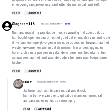
en er over gaan janken, uiteraard zitten die niet in dat land zelf..
11
+
Antwoord
Slaghaam116
12 december 2025 om 14:07
+
62418
Niemand maakt mij wijs dat de meisjes vrijwillig met zo’n doek op
hun hoofd lopen en daarom is het goed dat er eindelijk een land is die
dit verbied en hopelijk volgen er meer, de ouders zijn bewust naar het
westen gekomen en wisten dat de normen hier anders liggen, zij
horen zich aan te passen en zeker de kinderen niet beperken in het
aanpassen naar het land waar de ouders hen mee naar toegenomen
hebben .
13
+
Antwoord
Erna.V
13 december 2025 om 9:15
+
36967
Ja, horen zich aan te passen, dat vind ik ook.
Echter ben ik ervan overtuigd dat de islam zich nooit zal
aanpassen, zij zijn uit op vernietiging
5
+
Antwoord