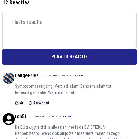
12 Reacties
PLAATS REACTIE
LangeFries
13 december 2025 om 10:37
+
20007
Symptoombestrijding. Verbied islam. Benoem islam tot
terreurorganisatie. Want dat is het.
4
+
Antwoord
ron51
12 december 2025 om 19:55
+
32238
De EU zwijgt altijd in alle talen, het is de BV. STIEKUM!
Hebben ze trouwens ook altijd zelf meerdere malen gezegd!