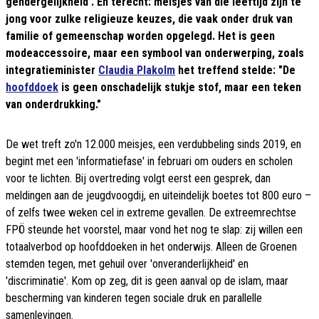
gendergelijkheid'. En terecht: meisjes van die leeftijd zijn te
jong voor zulke religieuze keuzes, die vaak onder druk van
familie of gemeenschap worden opgelegd. Het is geen
modeaccessoire, maar een symbool van onderwerping, zoals
integratieminister
Claudia Plakolm
het treffend stelde: "De
hoofddoek
is geen onschadelijk stukje stof, maar een teken
van onderdrukking."
De wet treft zo'n 12.000 meisjes, een verdubbeling sinds 2019, en
begint met een 'informatiefase' in februari om ouders en scholen
voor te lichten. Bij overtreding volgt eerst een gesprek, dan
meldingen aan de jeugdvoogdij, en uiteindelijk boetes tot 800 euro –
of zelfs twee weken cel in extreme gevallen. De extreemrechtse
FPÖ steunde het voorstel, maar vond het nog te slap: zij willen een
totaalverbod op hoofddoeken in het onderwijs. Alleen de Groenen
stemden tegen, met gehuil over 'onveranderlijkheid' en
'discriminatie'. Kom op zeg, dit is geen aanval op de islam, maar
bescherming van kinderen tegen sociale druk en parallelle
samenlevingen.