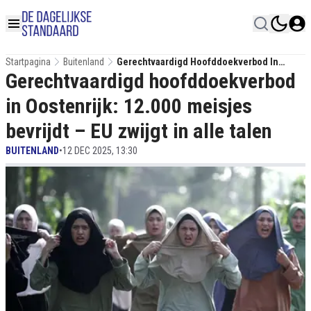
Startpagina
Buitenland
Gerechtvaardigd Hoofddoekverbod In
Gerechtvaardigd hoofddoekverbod
Oostenrijk: 12.000 Meisjes Bevrijdt – EU
Zwijgt In Alle Talen
in Oostenrijk: 12.000 meisjes
bevrijdt – EU zwijgt in alle talen
BUITENLAND
•
12 DEC 2025, 13:30