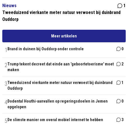
Nieuws
1
Tweeduizend vierkante meter natuur verwoest bij duinbrand
Ouddorp
Meer artikelen
1
Brand in duinen bij Ouddorp onder controle
0
2
Trump tekent decreet dat einde aan 'geboortetoerisme' moet
2
maken
3
Tweeduizend vierkante meter natuur verwoest bij duinbrand
1
Ouddorp
4
Dodental Houthi-aanvallen op regeringsdoelen in Jemen
0
opgelopen
5
De slimste manier om overal mobiel internet te hebben
3