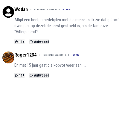
Wodan
12 december 2025 om 13:53
+
10154
Altijd een beetje medelijden met die meiskes! Ik zie dat geloof
dwingen, op dezelfde leest gestoeld is, als de fameuze
"Hitlerjugend"!
11
+
Antwoord
Roger1234
12 december 2025 om 13:45
+
35063
En met 15 jaar gaat die kopvot weer aan ....
11
+
Antwoord