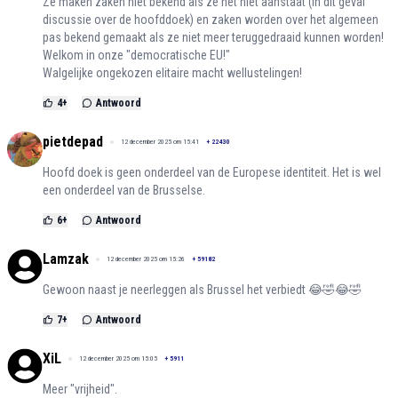
Ze maken zaken niet bekend als ze het niet aanstaat (in dit geval
discussie over de hoofddoek) en zaken worden over het algemeen
pas bekend gemaakt als ze niet meer teruggedraaid kunnen worden!
Welkom in onze "democratische EU!"
Walgelijke ongekozen elitaire macht wellustelingen!
4
+
Antwoord
pietdepad
12 december 2025 om 15:41
+
22430
Hoofd doek is geen onderdeel van de Europese identiteit. Het is wel
een onderdeel van de Brusselse.
6
+
Antwoord
Lamzak
12 december 2025 om 15:26
+
59182
Gewoon naast je neerleggen als Brussel het verbiedt 😂🤣😂🤣
7
+
Antwoord
XiL
12 december 2025 om 15:05
+
5911
Meer "vrijheid".