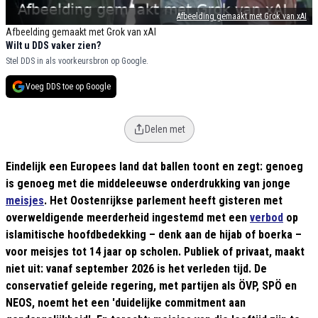
Afbeelding gemaakt met Grok van xAI
Afbeelding gemaakt met Grok van xAI
Wilt u DDS vaker zien?
Stel DDS in als voorkeursbron op Google.
Voeg DDS toe op Google
Delen met
Eindelijk een Europees land dat ballen toont en zegt: genoeg
is genoeg met die middeleeuwse onderdrukking van jonge
meisjes
. Het Oostenrijkse parlement heeft gisteren met
overweldigende meerderheid ingestemd met een
verbod
op
islamitische hoofdbedekking – denk aan de hijab of boerka –
voor meisjes tot 14 jaar op scholen. Publiek of privaat, maakt
niet uit: vanaf september 2026 is het verleden tijd. De
conservatief geleide regering, met partijen als ÖVP, SPÖ en
NEOS, noemt het een 'duidelijke commitment aan