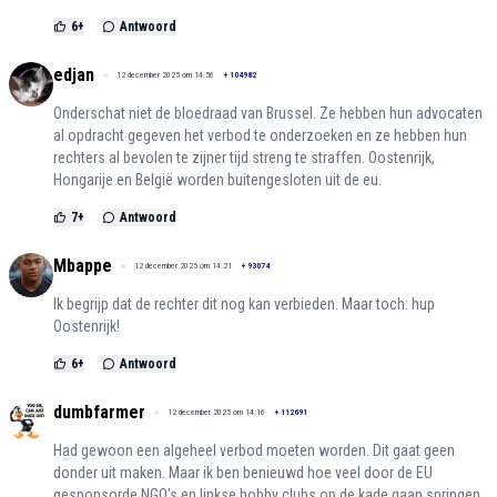
6
+
Antwoord
edjan
12 december 2025 om 14:56
+
104982
Onderschat niet de bloedraad van Brussel. Ze hebben hun advocaten
al opdracht gegeven het verbod te onderzoeken en ze hebben hun
rechters al bevolen te zijner tijd streng te straffen. Oostenrijk,
Hongarije en België worden buitengesloten uit de eu.
7
+
Antwoord
Mbappe
12 december 2025 om 14:21
+
93074
Ik begrijp dat de rechter dit nog kan verbieden. Maar toch: hup
Oostenrijk!
6
+
Antwoord
dumbfarmer
12 december 2025 om 14:16
+
112691
Had gewoon een algeheel verbod moeten worden. Dit gaat geen
donder uit maken. Maar ik ben benieuwd hoe veel door de EU
gesponsorde NGO's en linkse hobby clubs op de kade gaan springen