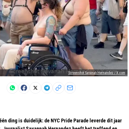
Screenshot Savanah Hernandez / X.com
én ding is duidelijk: de NYC Pride Parade leverde dit jaar
. Journalist Savannah Hernandez heeft het treffend en