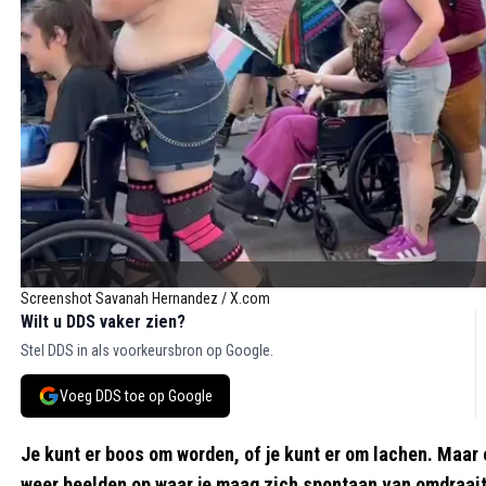
Screenshot Savanah Hernandez / X.com
Wilt u DDS vaker zien?
Stel DDS in als voorkeursbron op Google.
Voeg DDS toe op Google
Je kunt er boos om worden, of je kunt er om lachen. Maar é
weer beelden op waar je maag zich spontaan van omdraait