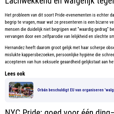
Lachwekkend én walgelijk tegel
Het probleem van dit soort Pride-evenementen is echter dat
begrip te vragen, maar wat ze presenteren is een bizarre 
mensen die duidelijk niet begrijpen wat "waardig gedrag" be
vervangen door een zelfparodie van lelijkheid en slechte s
Hernandez heeft daarom groot gelijk met haar scherpe obser
mislukte kappersbezoeken, persoonlijke hygiëne die schre
accepteren van hun seksuele geaardheid gelijkstaat aan het
Lees ook
Orbán beschuldigt EU van organiseren 'walg
NYC Pride: goed voor één ding