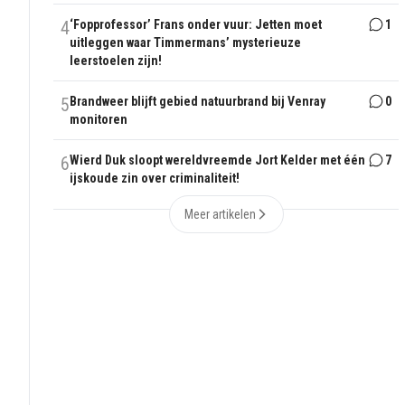
4
‘Fopprofessor’ Frans onder vuur: Jetten moet
1
uitleggen waar Timmermans’ mysterieuze
leerstoelen zijn!
5
Brandweer blijft gebied natuurbrand bij Venray
0
monitoren
6
Wierd Duk sloopt wereldvreemde Jort Kelder met één
7
ijskoude zin over criminaliteit!
Meer artikelen