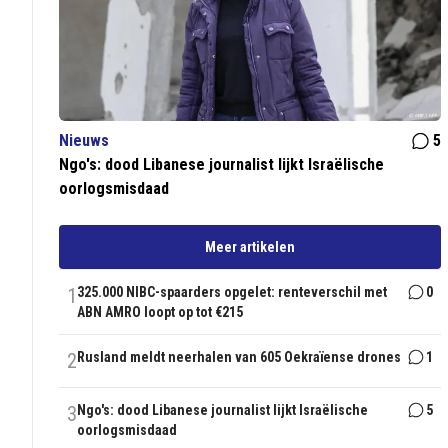
Nieuws
5
Ngo's: dood Libanese journalist lijkt Israëlische
oorlogsmisdaad
Meer artikelen
1
325.000 NIBC-spaarders opgelet: renteverschil met
0
ABN AMRO loopt op tot €215
2
Rusland meldt neerhalen van 605 Oekraïense drones
1
3
Ngo's: dood Libanese journalist lijkt Israëlische
5
oorlogsmisdaad