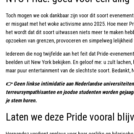
Toch mogen we ook dankbaar zijn voor dit soort evenementen
er misgaat met het woke activisme anno 2025. Hoe meer Prid
het wordt dat dit soort uitwassen niets meer te maken heb
opzoeken van grenzen, provoceren en simpelweg lelijkheid 
Iedereen die nog twijfelde aan het feit dat Pride-evenement
beelden uit New York bekijken. En geloof me: u zult lachen,
maar puur entertainment van de slechtste soort. Bedankt,
👉 Geen linkse intimidatie aan Nederlandse universiteit
terreursympathisanten en joodse studenten worden gejaagd
je stem horen.
Laten we deze Pride vooral blij
Hernandez verdient applaus voor haar eerlijke en hilarische