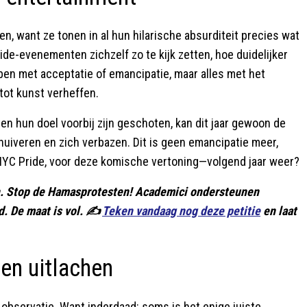
, want ze tonen in al hun hilarische absurditeit precies wat
e-evenementen zichzelf zo te kijk zetten, hoe duidelijker
ben met acceptatie of emancipatie, maar alles met het
tot kunst verheffen.
en hun doel voorbij zijn geschoten, kan dit jaar gewoon de
 huiveren en zich verbazen. Dit is geen emancipatie meer,
 NYC Pride, voor deze komische vertoning—volgend jaar weer?
en. Stop de Hamasprotesten! Academici ondersteunen
. De maat is vol. ✍️
Teken vandaag nog deze petitie
en laat
ven uitlachen
 observatie. Want inderdaad: soms is het enige juiste