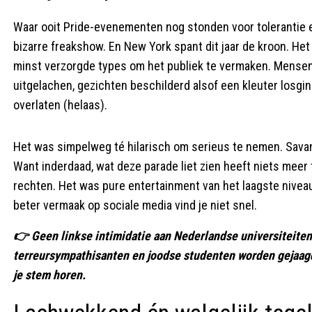
Waar ooit Pride-evenementen nog stonden voor tolerantie en
bizarre freakshow. En New York spant dit jaar de kroon. He
minst verzorgde types om het publiek te vermaken. Mensen
uitgelachen, gezichten beschilderd alsof een kleuter losgin
overlaten (helaas).
Het was simpelweg té hilarisch om serieus te nemen. Sava
Want inderdaad, wat deze parade liet zien heeft niets meer 
rechten. Het was pure entertainment van het laagste nivea
beter vermaak op sociale media vind je niet snel.
👉 Geen linkse intimidatie aan Nederlandse universiteit
terreursympathisanten en joodse studenten worden gejaagd
je stem horen.