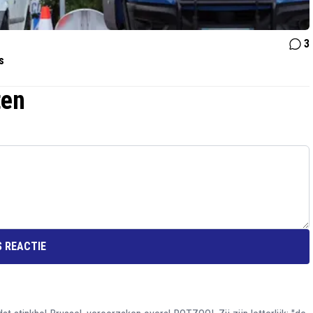
3
s
ten
 REACTIE