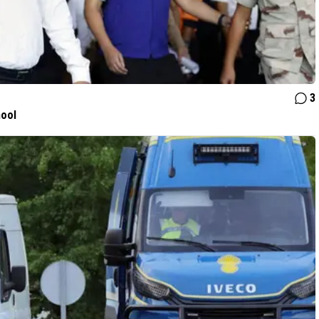
3
hool