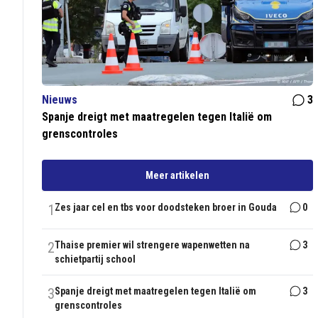
Nieuws
3
Spanje dreigt met maatregelen tegen Italië om
grenscontroles
Meer artikelen
1
Zes jaar cel en tbs voor doodsteken broer in Gouda
0
2
Thaise premier wil strengere wapenwetten na
3
schietpartij school
3
Spanje dreigt met maatregelen tegen Italië om
3
grenscontroles