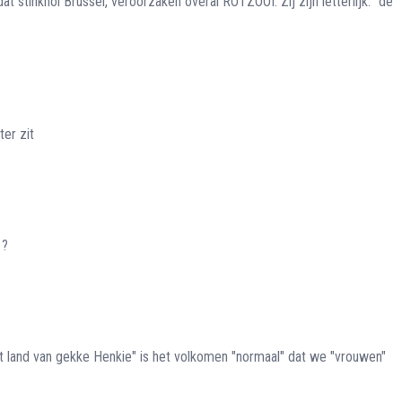
 stinkhol Brussel, veroorzaken overal ROTZOOI. Zij zijn letterlijk: "de
ter zit
 ?
Het land van gekke Henkie" is het volkomen "normaal" dat we "vrouwen"