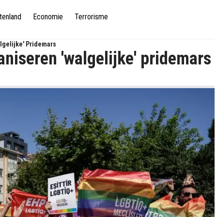
tenland
Economie
Terrorisme
lgelijke' Pridemars
niseren 'walgelijke' pridemars