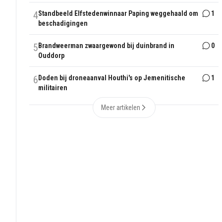
4
Standbeeld Elfstedenwinnaar Paping weggehaald om
1
beschadigingen
5
Brandweerman zwaargewond bij duinbrand in
0
Ouddorp
6
Doden bij droneaanval Houthi's op Jemenitische
1
militairen
Meer artikelen