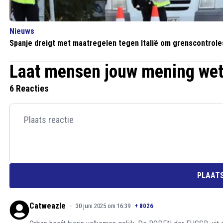
Nieuws
Spanje dreigt met maatregelen tegen Italië om grenscontrole
Laat mensen jouw mening we
6 Reacties
PLAATS
Catweazle
30 juni 2025 om 16:39
+
8026