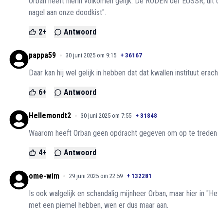
Orban heeft hierin volkomen gelijk. De RODEN der EUSSR, uit dat
nagel aan onze doodkist".
2
+
Antwoord
pappa59
30 juni 2025 om 9:15
+
36167
Daar kan hij wel gelijk in hebben dat dat kwallen instituut erach
6
+
Antwoord
Hellemondt2
30 juni 2025 om 7:55
+
31848
Waarom heeft Orban geen opdracht gegeven om op te treden
4
+
Antwoord
ome-wim
29 juni 2025 om 22:59
+
132281
Is ook walgelijk en schandalig mijnheer Orban, maar hier in "
met een piemel hebben, wen er dus maar aan.