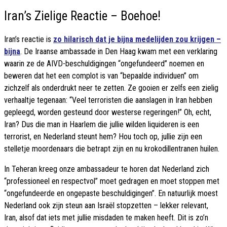
Iran’s Zielige Reactie – Boehoe!
Iran’s reactie is
zo hilarisch dat je bijna medelijden zou krijgen –
bijna
. De Iraanse ambassade in Den Haag kwam met een verklaring
waarin ze de AIVD-beschuldigingen “ongefundeerd” noemen en
beweren dat het een complot is van “bepaalde individuen” om
zichzelf als onderdrukt neer te zetten. Ze gooien er zelfs een zielig
verhaaltje tegenaan: “Veel terroristen die aanslagen in Iran hebben
gepleegd, worden gesteund door westerse regeringen!” Oh, echt,
Iran? Dus die man in Haarlem die jullie wilden liquideren is een
terrorist, en Nederland steunt hem? Hou toch op, jullie zijn een
stelletje moordenaars die betrapt zijn en nu krokodillentranen huilen.
In Teheran kreeg onze ambassadeur te horen dat Nederland zich
“professioneel en respectvol” moet gedragen en moet stoppen met
“ongefundeerde en ongepaste beschuldigingen”. En natuurlijk moest
Nederland ook zijn steun aan Israël stopzetten – lekker relevant,
Iran, alsof dat iets met jullie misdaden te maken heeft. Dit is zo’n