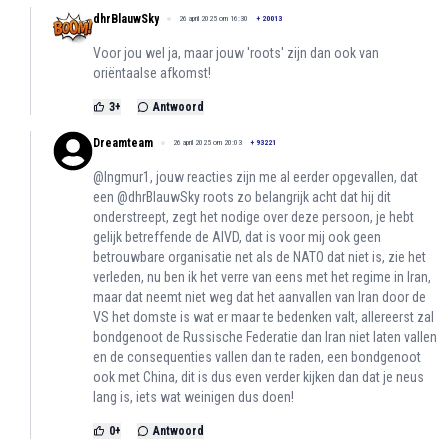
dhrBlauwSky
26 april 2025 om 16:30
+
20013
Voor jou wel ja, maar jouw 'roots' zijn dan ook van
oriëntaalse afkomst!
3
+
Antwoord
Dreamteam
26 april 2025 om 20:03
+
93221
@Ingmur1, jouw reacties zijn me al eerder opgevallen, dat
een @dhrBlauwSky roots zo belangrijk acht dat hij dit
onderstreept, zegt het nodige over deze persoon, je hebt
gelijk betreffende de AIVD, dat is voor mij ook geen
betrouwbare organisatie net als de NATO dat niet is, zie het
verleden, nu ben ik het verre van eens met het regime in Iran,
maar dat neemt niet weg dat het aanvallen van Iran door de
VS het domste is wat er maar te bedenken valt, allereerst zal
bondgenoot de Russische Federatie dan Iran niet laten vallen
en de consequenties vallen dan te raden, een bondgenoot
ook met China, dit is dus even verder kijken dan dat je neus
lang is, iets wat weinigen dus doen!
0
+
Antwoord