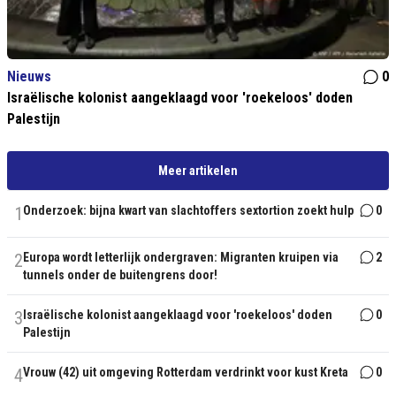
Nieuws
0
Israëlische kolonist aangeklaagd voor 'roekeloos' doden
Palestijn
Meer artikelen
1
Onderzoek: bijna kwart van slachtoffers sextortion zoekt hulp
0
2
Europa wordt letterlijk ondergraven: Migranten kruipen via
2
tunnels onder de buitengrens door!
3
Israëlische kolonist aangeklaagd voor 'roekeloos' doden
0
Palestijn
4
Vrouw (42) uit omgeving Rotterdam verdrinkt voor kust Kreta
0