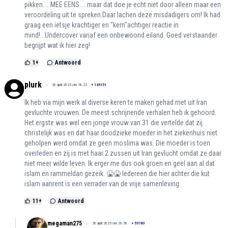
pikken.....MEE EENS.... maar dat doe je echt niet door alleen maar een
veroordeling uit te spreken.Daar lachen deze misdadigers om! Ik had
graag een ietsje krachtiger en "kern"achtiger reactie in
mind!...Undercover vanaf een onbewoond eiland. Goed verstaander
begrijpt wat ik hier zeg!
1
+
Antwoord
plurk
26 april 2025 om 18:22
+
149151
Ik heb via mijn werk al diverse keren te maken gehad met uit Iran
gevluchte vrouwen. De meest schrijnende verhalen heb ik gehoord.
Het ergste was wel een jonge vrouw van 31 die vertelde dat zij
christelijk was en dat haar doodzieke moeder in het ziekenhuis niet
geholpen werd omdat ze geen moslima was. Die moeder is toen
overleden en zij is met haar 2 zussen uit Iran gevlucht omdat ze daar
niet meer wilde leven. Ik erger me dus ook groen en geel aan al dat
islam en rammeldan gezeik. 🤮🤮 Iedereen die hier achter die kut
islam aanrent is een verrader van de vrije samenleving.
11
+
Antwoord
megaman275
26 april 2025 om 20:56
+
55783