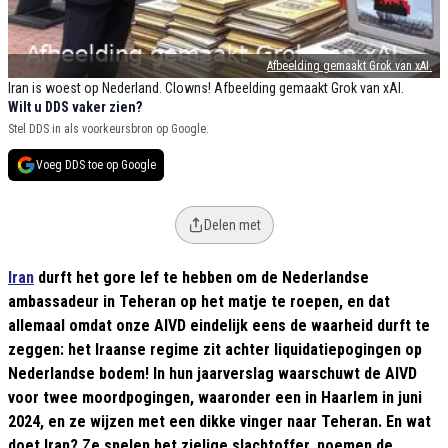
Afbeelding gemaakt Grok van xAI.
Iran is woest op Nederland. Clowns! Afbeelding gemaakt Grok van xAI.
Wilt u DDS vaker zien?
Stel DDS in als voorkeursbron op Google.
Voeg DDS toe op Google
Delen met
Iran
durft het gore lef te hebben om de Nederlandse
ambassadeur in Teheran op het matje te roepen, en dat
allemaal omdat onze AIVD eindelijk eens de waarheid durft te
zeggen: het Iraanse regime zit achter liquidatiepogingen op
Nederlandse bodem! In hun jaarverslag waarschuwt de AIVD
voor twee moordpogingen, waaronder een in Haarlem in juni
2024, en ze wijzen met een dikke vinger naar Teheran. En wat
doet Iran? Ze spelen het zielige slachtoffer, noemen de