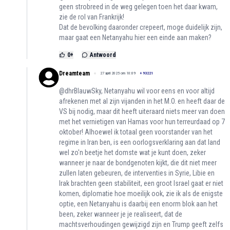
geen strobreed in de weg gelegen toen het daar kwam,
zie de rol van Frankrijk!
Dat de bevolking daaronder crepeert, moge duidelijk zijn,
maar gaat een Netanyahu hier een einde aan maken?
0
+
Antwoord
Dreamteam
27 april 2025 om 10:09
+
93221
@dhrBlauwSky, Netanyahu wil voor eens en voor altijd
afrekenen met al zijn vijanden in het M.O. en heeft daar de
VS bij nodig, maar dit heeft uiteraard niets meer van doen
met het vernietigen van Hamas voor hun terreurdaad op 7
oktober! Alhoewel ik totaal geen voorstander van het
regime in Iran ben, is een oorlogsverklaring aan dat land
wel zo'n beetje het domste wat je kunt doen, zeker
wanneer je naar de bondgenoten kijkt, die dit niet meer
zullen laten gebeuren, de interventies in Syrie, Libie en
Irak brachten geen stabiliteit, een groot Israel gaat er niet
komen, diplomatie hoe moeilijk ook, zie ik als de enigste
optie, een Netanyahu is daarbij een enorm blok aan het
been, zeker wanneer je je realiseert, dat de
machtsverhoudingen gewijzigd zijn en Trump geeft zelfs