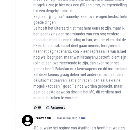
mogelijk zag je hier ook een @Rachidmo, in tegenstelling
tot een dergelijke idioot
zegt een @Ingmur1 namelijk zeer overwogen beslist hele
goede dingen!
Je hoeft het uiteraard niet met hem eens te zijn, maar ik
ben geenszins een voorstander van een nog verdere
escalatie middels een oorlog in Iran, wat betekent dat de
RF en China ook actief deel gaan nemen, terugkerend
naar het beginscenario, kon ik een repressaille van Israel
nog wel begrijpen, maar wat Netanyahu betreft, dient zijn
rol niet een overheersende te zijn, dan even voor het
gemak heeft Pakistan ook kernwapens en dit moslimland
zal deze kennis graag delen met andere moslimlanden,
de uitkomst daarvan laat zich raden, dan zal Oekraine
mogelijk tot een " goed " einde worden gebracht, maar
gaat de gekte gewoon door in het MO, dit verdient met
nuance bekeken te worden!
0
+
Antwoord
Dreamteam
26 april 2025 om 23:57
+
93221
@Blauwsky het regime van Ayatholla's heeft het westen