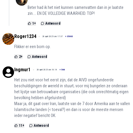
Beter had ik het niet kunnen samenvatten dan in je laatste
zin.... EN DE VOLLEDIGE WAARHEID. TOP!
1
+
Antwoord
Roger1234
26 april 2025 om 17:37
+
35063
Flikker er een bom op.
2
+
Antwoord
Ingmur1
26 april 2025 om 16:14
+
566
Het zou niet voor het eerst zijn, dat de AIVD ongefundeerde
beschuldigingen de wereld in stuurt; voor mij bungelen ze onderaan
het lijstje van betrouwbare organisaties (die ook onrechtmatig eigen
bevolking hebben afgeluisterd)
Maar ja, dit gaat over Iran, laatste van de 7 door Amerika aan te vallen
Islamitische landen (< toeval?) en dan is voor de meeste mensen
ieder negatief bericht OK.
11
+
Antwoord