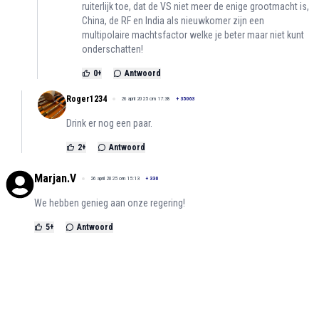
ruiterlijk toe, dat de VS niet meer de enige grootmacht is,
China, de RF en India als nieuwkomer zijn een
multipolaire machtsfactor welke je beter maar niet kunt
onderschatten!
0
+
Antwoord
Roger1234
26 april 2025 om 17:38
+
35063
Drink er nog een paar.
2
+
Antwoord
Marjan.V
26 april 2025 om 15:13
+
330
We hebben genieg aan onze regering!
5
+
Antwoord