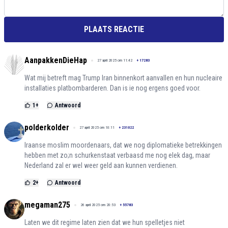
PLAATS REACTIE
AanpakkenDieHap
27 april 2025 om 11:42
+
17283
Wat mij betreft mag Trump Iran binnenkort aanvallen en hun nucleaire
installaties platbombarderen. Dan is ie nog ergens goed voor.
1
+
Antwoord
polderkolder
27 april 2025 om 10:11
+
231022
Iraanse moslim moordenaars, dat we nog diplomatieke betrekkingen
hebben met zo;n schurkenstaat verbaasd me nog elek dag, maar
Nederland zal er wel weer geld aan kunnen verdienen.
2
+
Antwoord
megaman275
26 april 2025 om 20:53
+
55783
Laten we dit regime laten zien dat we hun spelletjes niet