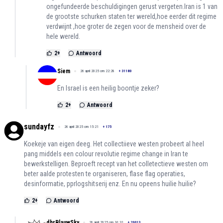
ongefundeerde beschuldigingen gerust vergeten.Iran is 1 van
de grootste schurken staten ter wereld,hoe eerder dit regime
verdwijnt ,hoe groter de zegen voor de mensheid over de
hele wereld.
2
+
Antwoord
Siem
26 april 2025 om 22:28
+
31180
En Israel is een heilig boontje zeker?
2
+
Antwoord
sundayfz
26 april 2025 om 15:21
+
175
Koekeje van eigen deeg. Het collectiieve westen probeert al heel
pang middels een colour revolutie regime change in Iran te
bewerkstelligen. Beproeft recept van het colletectieve westen om
beter aalde protesten te organiseren, flase flag operaties,
desinformatie, pprlogshitserij enz. En nu opeens huilie huilie?
2
+
Antwoord
dhrBlauwSky
26 april 2025 om 16:31
+
20013