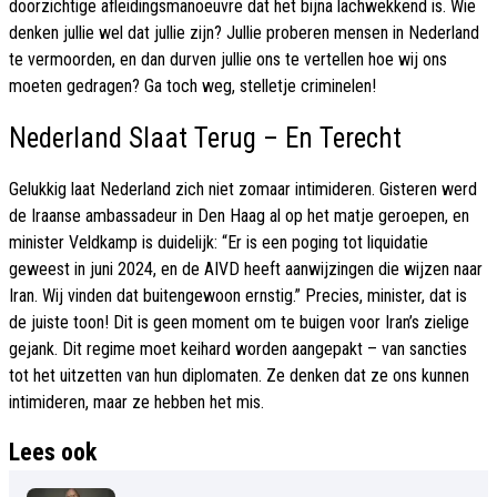
doorzichtige afleidingsmanoeuvre dat het bijna lachwekkend is. Wie
denken jullie wel dat jullie zijn? Jullie proberen mensen in Nederland
te vermoorden, en dan durven jullie ons te vertellen hoe wij ons
moeten gedragen? Ga toch weg, stelletje criminelen!
Nederland Slaat Terug – En Terecht
Gelukkig laat Nederland zich niet zomaar intimideren. Gisteren werd
de Iraanse ambassadeur in Den Haag al op het matje geroepen, en
minister Veldkamp is duidelijk: “Er is een poging tot liquidatie
geweest in juni 2024, en de AIVD heeft aanwijzingen die wijzen naar
Iran. Wij vinden dat buitengewoon ernstig.” Precies, minister, dat is
de juiste toon! Dit is geen moment om te buigen voor Iran’s zielige
gejank. Dit regime moet keihard worden aangepakt – van sancties
tot het uitzetten van hun diplomaten. Ze denken dat ze ons kunnen
intimideren, maar ze hebben het mis.
Lees ook