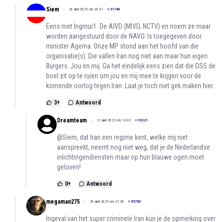
Siem
26 april 2025 om 20:47
+
31180
Eens met Ingmur1. De AIVD (MIVD, NCTV) en noem ze maar
worden aangestuurd door de NAVO. Is toegegeven door
minister Agema. Onze MP stond aan het hoofd van die
organisatie(s). Die vallen Iran nog niet aan maar hun eigen
Burgers. Jou en mij. Ga het eindelijk eens zien dat die DSS de
boel zit op te ruien om jou en mij mee te krijgen voor de
komende oorlog tegen Iran. Laat je toch niet gek maken hier.
3
+
Antwoord
Dreamteam
27 april 2025 om 13:42
+
93221
@Siem, dat Iran een regime kent, welke mij niet
aanspreekt, neemt nog niet weg, dat je de Nederlandse
inlichtingendiensten maar op hun blauwe ogen moet
geloven!
0
+
Antwoord
megaman275
26 april 2025 om 21:36
+
55783
Ingeval van het super criminele Iran kun je de opmerking over