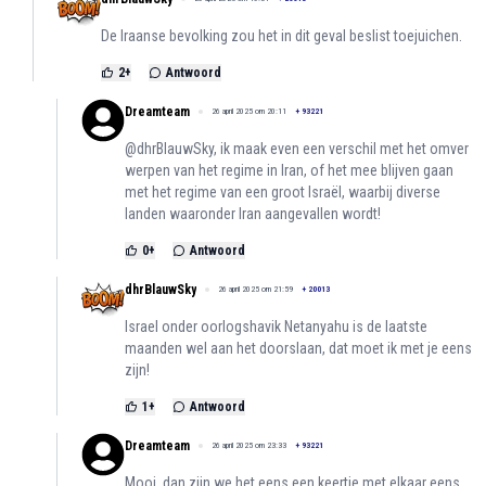
De Iraanse bevolking zou het in dit geval beslist toejuichen.
2
+
Antwoord
Dreamteam
26 april 2025 om 20:11
+
93221
@dhrBlauwSky, ik maak even een verschil met het omver
werpen van het regime in Iran, of het mee blijven gaan
met het regime van een groot Israël, waarbij diverse
landen waaronder Iran aangevallen wordt!
0
+
Antwoord
dhrBlauwSky
26 april 2025 om 21:59
+
20013
Israel onder oorlogshavik Netanyahu is de laatste
maanden wel aan het doorslaan, dat moet ik met je eens
zijn!
1
+
Antwoord
Dreamteam
26 april 2025 om 23:33
+
93221
Mooi, dan zijn we het eens een keertje met elkaar eens,