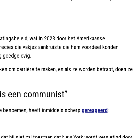
atingsbeleid, wat in 2023 door het Amerikaanse
recies díe vakjes aankruiste die hem voordeel konden
rg goedgelovig.
uiken om carrière te maken, en als ze worden betrapt, doen ze
 is een communist”
 te benoemen, heeft inmiddels scherp
gereageerd
:
 hij niet zal toestaan dat New York wordt vernietigd door