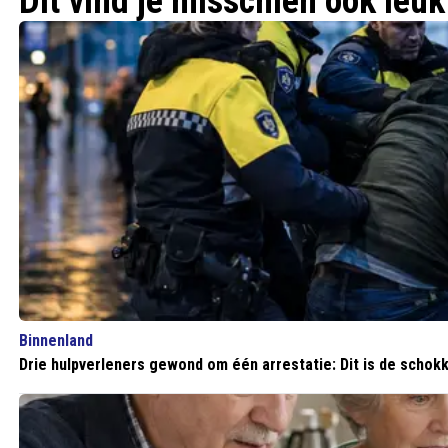
Dit vind je misschien ook leuk
Binnenland
Drie hulpverleners gewond om één arrestatie: Dit is de schok