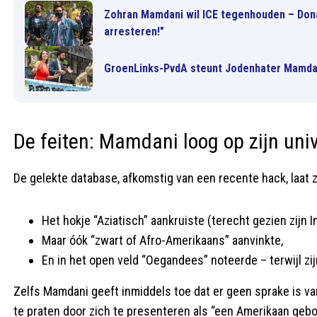
Zohran Mamdani wil ICE tegenhouden – Don
arresteren!"
GroenLinks-PvdA steunt Jodenhater Mamda
De feiten: Mamdani loog op zijn uni
De gelekte database, afkomstig van een recente hack, laat 
Het hokje “Aziatisch” aankruiste (terecht gezien zijn 
Maar óók “zwart of Afro-Amerikaans” aanvinkte,
En in het open veld “Oegandees” noteerde – terwijl zij
Zelfs Mamdani geeft inmiddels toe dat er geen sprake is v
te praten door zich te presenteren als “een Amerikaan gebore