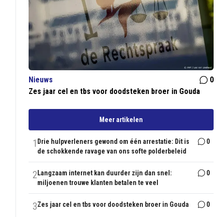
Nieuws
0
Zes jaar cel en tbs voor doodsteken broer in Gouda
Meer artikelen
1
Drie hulpverleners gewond om één arrestatie: Dit is
0
de schokkende ravage van ons softe polderbeleid
2
Langzaam internet kan duurder zijn dan snel:
0
miljoenen trouwe klanten betalen te veel
3
Zes jaar cel en tbs voor doodsteken broer in Gouda
0