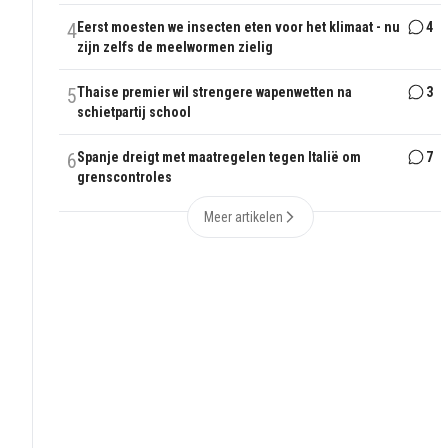
4
Eerst moesten we insecten eten voor het klimaat - nu
4
zijn zelfs de meelwormen zielig
5
Thaise premier wil strengere wapenwetten na
3
schietpartij school
6
Spanje dreigt met maatregelen tegen Italië om
7
grenscontroles
Meer artikelen