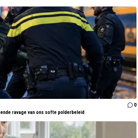
0
kende ravage van ons softe polderbeleid