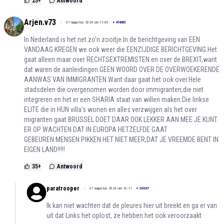
25
+
Antwoord
Arjen.v73
07 augustus 2024 om 11:00
+
49885
In Nederland is het net zo'n zooitje.In de berichtgeving van EEN
VANDAAG KREGEN we ook weer die EENZIJDIGE BERICHTGEVING.Het
gaat alleen maar over RECHTSEXTREMISTEN en over de BREXIT,want
dat waren de aanleidingen.GEEN WOORD OVER DE OVERWOEKERENDE
AANWAS VAN IMMIGRANTEN.Want daar gaat het ook over.Hele
stadsdelen die overgenomen worden door immigranten,die niet
integreren en het er een SHARIA staat van willen maken.Die linkse
ELITE die in HUN villa's wonen en alles verzwijgen als het over
migranten gaat.BRUSSEL DOET DAAR OOK LEKKER AAN MEE.JE KUNT
ER OP WACHTEN DAT IN EUROPA HETZELFDE GAAT
GEBEUREN.MENSEN PIKKEN HET NIET MEER,DAT JE VREEMDE BENT IN
EIGEN LAND!!!!!
35
+
Antwoord
paratrooper
07 augustus 2024 om 16:11
+
20067
Ik kan niet wachten dat de pleures hier uit breekt en ga er van
uit dat Links het oplost, ze hebben het ook veroorzaakt