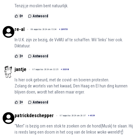
Tenzij je moslim bent natuurlijk.
0
+
Antwoord
re-al
08 augustus 2024 om 15:34
+
209751
In U.K. zijn ze bezig, de VvMU af te schaffen. Wil 'links' hier ook.
Diktatuur.
3
+
Antwoord
jantje
07 augustus 2024 om 22:25
+
33318
Is hier ook gebeurd, met de covid- en boeren protesten.
Zolang de wortels van het kwaad, Den Haag en EI hun ding kunnen
blijven doen, wordt het alleen maar erger.
3
+
Antwoord
patrickdeschepper
07 augustus 2024 om 20:37
+
4139
“Men” is bezig om een stok te zoeken om de hond(Musk) te slaan. Hij
is reeds lang een doorn in het oog van de linkse woke-wereld!☝️