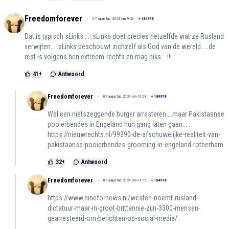
Freedomforever
07 augustus 2024 om 9:56
+
184978
Dat is typisch sLinks......sLinks doet precies hetzelfde wat ze Rusland
verwijten.....sLinks beschouwt zichzelf als God van de wereld.....de
rest is volgens hen extreem-rechts en mag niks....!!!
41
+
Antwoord
Freedomforever
07 augustus 2024 om 10:08
+
184978
Wel een nietszeggende burger arresteren....maar Pakistaanse
pooierbendes in Engeland hun gang laten gaan.....
https://nieuwrechts.nl/99390-de-afschuwelijke-realiteit-van-
pakistaanse-pooierbendes-grooming-in-engeland-rotherham
32
+
Antwoord
Freedomforever
07 augustus 2024 om 14:16
+
184978
https://www.ninefornews.nl/westen-noemt-rusland-
dictatuur-maar-in-groot-brittannie-zijn-3300-mensen-
gearresteerd-om-berichten-op-social-media/