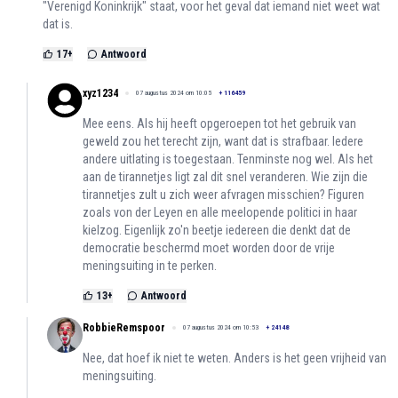
"Verenigd Koninkrijk" staat, voor het geval dat iemand niet weet wat
dat is.
17
+
Antwoord
xyz1234
07 augustus 2024 om 10:05
+
116459
Mee eens. Als hij heeft opgeroepen tot het gebruik van
geweld zou het terecht zijn, want dat is strafbaar. Iedere
andere uitlating is toegestaan. Tenminste nog wel. Als het
aan de tirannetjes ligt zal dit snel veranderen. Wie zijn die
tirannetjes zult u zich weer afvragen misschien? Figuren
zoals von der Leyen en alle meelopende politici in haar
kielzog. Eigenlijk zo'n beetje iedereen die denkt dat de
democratie beschermd moet worden door de vrije
meningsuiting in te perken.
13
+
Antwoord
RobbieRemspoor
07 augustus 2024 om 10:53
+
24148
Nee, dat hoef ik niet te weten. Anders is het geen vrijheid van
meningsuiting.