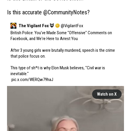
Is this accurate 
@CommunityNotes
?
The Vigilant Fox 🦊
@
VigilantFox
British Police: You've Made Some "Offensive" Comments on 
Facebook, and We're Here to Arrest You

After 3 young girls were brutally murdered, speech is the crime 
that police focus on.

This type of sh*t is why Elon Musk believes, "Civil war is 
inevitable."

pic.x.com/WERQw79haJ
Watch on X