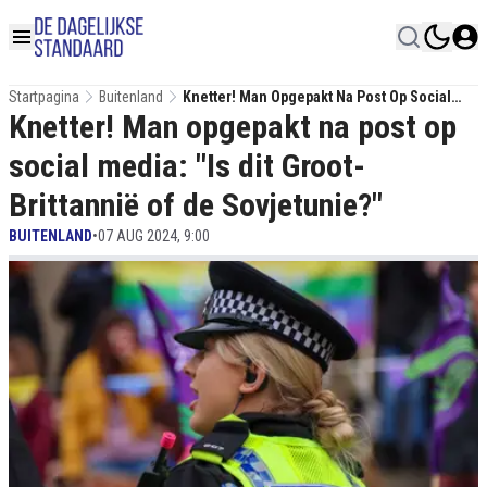
Startpagina
Buitenland
Knetter! Man Opgepakt Na Post Op Social
Knetter! Man opgepakt na post op
Media: "Is Dit Groot-Brittannië Of De
Sovjetunie?"
social media: "Is dit Groot-
Brittannië of de Sovjetunie?"
BUITENLAND
•
07 AUG 2024, 9:00