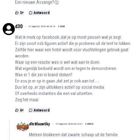
Een nieuwe Assange?🤔
5
+
Antwoord
d30
07 augustus 2024 om 20:14
+
2930
Wat ik merk op facebook ,dat je op moet passen wat je zegt.
Er zijn soort nsb figuren actief die je proberen uit de tent te lokken.
Zelfde hier waar een hotel wordt voor vluchtelingen gebruik gaat
worden.
Waar op een reactie was is wel wat aan te doen.
Wat eigenlijk bedoeld wordt om er tegen te demonstreren.
Was er 1 die zei in brand steken?
En zou je er op in gaan ,dat zet je ook aan tot......
Dus let op ,er zijn uitlokkers actief op social media.
Of overheids instanties die een val uitzetten.
Zeg het maar.
6
+
Antwoord
dhrBlauwSky
07 augustus 2024 om 22:41
+
20013
Meteen blokkeren dat zwarte schaap uit de familie.