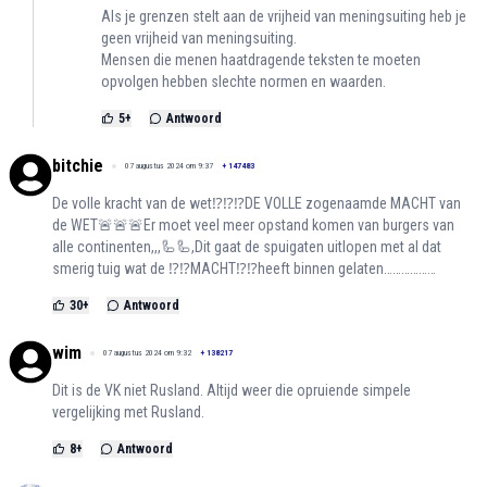
Als je grenzen stelt aan de vrijheid van meningsuiting heb je
geen vrijheid van meningsuiting.
Mensen die menen haatdragende teksten te moeten
opvolgen hebben slechte normen en waarden.
5
+
Antwoord
bitchie
07 augustus 2024 om 9:37
+
147483
De volle kracht van de wet⁉️⁉️⁉️DE VOLLE zogenaamde MACHT van
de WET🚨🚨🚨Er moet veel meer opstand komen van burgers van
alle continenten,,,🦾🦾,Dit gaat de spuigaten uitlopen met al dat
smerig tuig wat de ⁉️⁉️MACHT⁉️⁉️heeft binnen gelaten………………
30
+
Antwoord
wim
07 augustus 2024 om 9:32
+
138217
Dit is de VK niet Rusland. Altijd weer die opruiende simpele
vergelijking met Rusland.
8
+
Antwoord