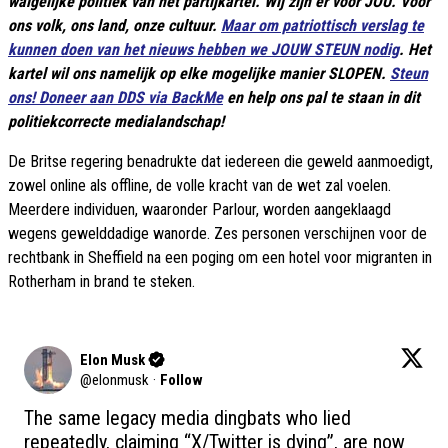
walgelijke politiek van het partijkartel. Wij zijn er voor JOU. Voor
ons volk, ons land, onze cultuur.
Maar om patriottisch verslag te
kunnen doen van het nieuws hebben we JOUW STEUN nodig
. Het
kartel wil ons namelijk op elke mogelijke manier SLOPEN.
Steun
ons! Doneer aan DDS via BackMe
en help ons pal te staan in dit
politiekcorrecte medialandschap!
De Britse regering benadrukte dat iedereen die geweld aanmoedigt,
zowel online als offline, de volle kracht van de wet zal voelen.
Meerdere individuen, waaronder Parlour, worden aangeklaagd
wegens gewelddadige wanorde. Zes personen verschijnen voor de
rechtbank in Sheffield na een poging om een hotel voor migranten in
Rotherham in brand te steken.
Elon Musk
@
elonmusk
·
Follow
The same legacy media dingbats who lied 
repeatedly, claiming “X/Twitter is dying”, are now 