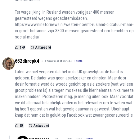
Ter vergelijking: In Rusland werden vorig jaar 400 mensen
gearresteerd wegens gedachtemisdaden.
https://www.ninefornews.nl/westen-noemt-rusland-dictatuur-maar-
in-groot-brittannie-zijn-3300-mensen-gearresteerd-om-berichten-op-
social-media/
14
+
Antwoord
652dhrcpk4
07 augustus 2024 om 14:04
+
16956
Laten we niet vergeten dat het in de UK gruwelijk uit de hand is
gelopen. De dader was geen asielzoeker en christen. Maar door
desinformatie werd de woede gericht op asielzoekers (wat wel een
groot probleem is) als tegen moskees die hier helemaal niks mee te
maken hadden. Protesteren mag, je mening uiten ook. Maar voordat
we dit allemaal belachelijk vinden is het relevanter om te weten wat
hij heeft gepost en wat het gevolg daarvan is geweest. Überhaupt
knap dat hem dat is gelukt op Facebook wat zwaar gecensureerd is
8
+
Antwoord