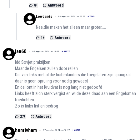
8
+
Antwoord
LowLands
08 augustus 2024 om 22:29
+
7249
Nee,die maken het alleen maar groter.....
1
+
Antwoord
jan60
07 augustus 2024 om 10:43
+
51977
Idd Sovjet praktijken
Maar de Engelsen zullen door rellen
Die zijn links met al die buitenlanders die toegelaten zijn spuugzat
daar is geen opruiing voor nodig geweest
En de lont in het Kruidvat is nog lang niet gedoofd
Links heeft zich sterk vergist en wilde deze daad aan een Engelsman
toedichten
Zo is links list en bedrog
27
+
Antwoord
henrivham
07 augustus 2024 om 10:27
+
63715