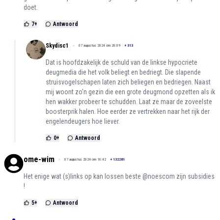
doet.
7
+
Antwoord
Skydisc1
07 augustus 2024 om 20:09
+
313
Dat is hoofdzakelijk de schuld van de linkse hypocriete
deugmedia die het volk beliegt en bedriegt. Die slapende
struisvogelschapen laten zich beliegen en bedriegen. Naast
mij woont zo'n gezin die een grote deugmond opzetten als ik
hen wakker probeer te schudden. Laat ze maar de zoveelste
boosterprik halen. Hoe eerder ze vertrekken naar het rijk der
engelendeugers hoe liever.
0
+
Antwoord
ome-wim
07 augustus 2024 om 16:42
+
132281
Het enige wat (s)links op kan lossen beste @noescom zijn subsidies
!
5
+
Antwoord