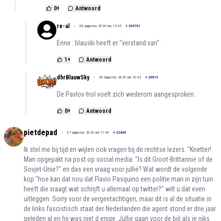
0
+
Antwoord
re-al
08 augustus 2024 om 15:35
+
209751
Enne : blauski heeft er "verstand van".
1
+
Antwoord
dhrBlauwSky
08 augustus 2024 om 16:42
+
20013
De Pavlov-trol voelt zich wederom aangesproken.
0
+
Antwoord
pietdepad
07 augustus 2024 om 17:34
+
22430
Ik stel me bij tijd en wijlen ook vragen bij de rechtse lezers. "Knetter!
Man opgepakt na post op social media: "Is dit Groot-Brittannië of de
Sovjet-Unie?" en das een vraag voor jullie? Wat wordt de volgende
kop "hoe kan dat nou dat Flavio Pasquino een politie man in zijn tuin
heeft die vraagt wat schrijft u allemaal op twitter?" wilt u dat even
uitleggen. Sorry voor de vergeetachtigen, maar dit is al de situatie in
de links fascistisch staat der Nederlanden die agent stond er drie jaar
geleden al en hij was niet d enige. Jullie gaan voor de bijl als je niks