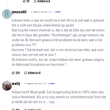
0
+
Antwoord
janusx60
07 augustus 2024 om 11:14
+
29404
Extreem links is aan de macht he in het VK en je ziet wat er gebeurt,
het is echt een Utopie ofwel Hemel op aarde!
Wat nog het meest vreemde is, dat is dat de Elite dus niet wil inzien
dat het in bijna alle gevallen "Vluchtelingen" zijn, jonge mannen van
onder de 40. Benoem gewoon het probleem bij de kern, wat is het
probleem nou ???
Racisme ? Dat bestaat niet, dat is een verzinsel van links, wat voor
smoes dan om het niet te zien ?
Oh Extreem rechts, dus de Joden hebben het weer gedaan volgens
de Nationaal Socialisten en Fascisten ?
23
+
Antwoord
wally
07 augustus 2024 om 11:14
+
18346
Helaas heeft Musk gelijk. Een burgeroorlog kont er 100% zeker aan,
ook in Nederland. Als je nu nog steeds zo ontstellend naïef bent dat
je denkt dat dit niet zo is.... tsja....