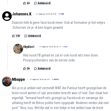
6
+
Antwoord
Johannes.K
07 augustus 2024 om 9:46
+
7789
Daarom heb ik geen face book meer .Ook al formuleer je het netjes
.Schorsen ze je .ik ben tegen geweld .
10
+
Antwoord
Skydisc1
07 augustus 2024 om 20:17
+
313
Heb nooit FB gehad en zal er ook nooit iets mee doen.
Privacyschenders van de eerste orde.
0
+
Antwoord
Mbappe
07 augustus 2024 om 9:41
+
93074
Als je in je artikel niet vermeldt WAT die Parlour heeft gezegd kan de
lezer nooit weten of zijn arrestatie terecht was of niet. Dan staat hier
eigenlijk: "Iemand heeft iets gezegd op Facebook en vanwege die
uitlating heeft de Britse politie hem opgepakt. Anderen vinden dat niet
juist." Nou, nou. Wel fijn dat er een linkje in het artikel naar de kreet