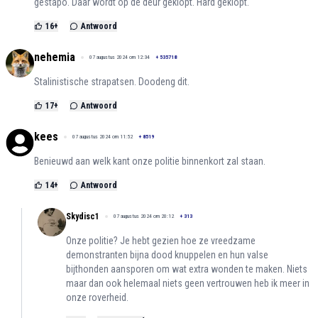
gestapo. Daar wordt op de deur geklopt. Hard geklopt.
16
+
Antwoord
nehemia
07 augustus 2024 om 12:34
+
535718
Stalinistische strapatsen. Doodeng dit.
17
+
Antwoord
kees
07 augustus 2024 om 11:52
+
8519
Benieuwd aan welk kant onze politie binnenkort zal staan.
14
+
Antwoord
Skydisc1
07 augustus 2024 om 20:12
+
313
Onze politie? Je hebt gezien hoe ze vreedzame
demonstranten bijna dood knuppelen en hun valse
bijthonden aansporen om wat extra wonden te maken. Niets
maar dan ook helemaal niets geen vertrouwen heb ik meer in
onze roverheid.