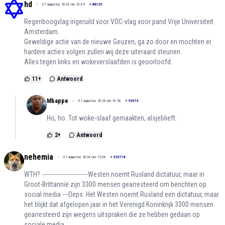
hd
07 augustus 2024 om 16:09
+
88135
Regenboogvlag ingeruild voor VOC-vlag voor pand Vrije Universiteit
Amsterdam.
Geweldige actie van de nieuwe Geuzen, ga zo door en mochten er
hardere acties volgen zullen wij deze uiteraard steunen.
Alles tegen links en wokeverslaafden is geoorloofd.
11
+
Antwoord
Mbappe
07 augustus 2024 om 18:56
+
93074
Ho, ho. Tot woke-slaaf gemaakten, alsjeblieft.
2
+
Antwoord
nehemia
07 augustus 2024 om 15:08
+
535718
WTH? -----------------------Westen noemt Rusland dictatuur, maar in
Groot-Brittannië zijn 3300 mensen gearresteerd om berichten op
social media ---Oeps. Het Westen noemt Rusland een dictatuur, maar
het blijkt dat afgelopen jaar in het Verenigd Koninkrijk 3300 mensen
gearresteerd zijn wegens uitspraken die ze hebben gedaan op
sociale media.