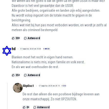
We weten als het goed is dat dit geen GB en geen USSR is maar WEF.
Daardoor is het veel gevaarlijke dan de USSR.
Alle grote bedrijven, organisatie en landen zijn erbij aangesloten.
Nu wordt volop ingezet om de totale macht te grijpen in de
berichtgeving.
Alles wat niet bij hun pas moet verboden worden, en wordt je zelfs al
meteen als crimineel bestempeld.
30
+
Antwoord
hd
07 augustus 2024 om 10:08
+
88135
Blanken moet het recht in eigen hand nemen.
Nationalisme is niets mis, eigen familie en volk eerst.
En als we wat overhouden de rest.
35
+
Antwoord
Skydisc1
07 augustus 2024 om 20:15
+
313
De rest dan alleen die een positieve bijdrage leveren aan
onze maatschappij. Zo niet OPZOUTEN.
0
+
Antwoord