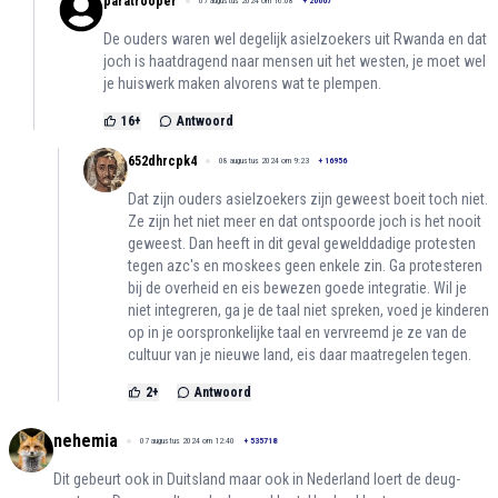
paratrooper
07 augustus 2024 om 16:08
+
20067
De ouders waren wel degelijk asielzoekers uit Rwanda en dat
joch is haatdragend naar mensen uit het westen, je moet wel
je huiswerk maken alvorens wat te plempen.
16
+
Antwoord
652dhrcpk4
08 augustus 2024 om 9:23
+
16956
Dat zijn ouders asielzoekers zijn geweest boeit toch niet.
Ze zijn het niet meer en dat ontspoorde joch is het nooit
geweest. Dan heeft in dit geval gewelddadige protesten
tegen azc's en moskees geen enkele zin. Ga protesteren
bij de overheid en eis bewezen goede integratie. Wil je
niet integreren, ga je de taal niet spreken, voed je kinderen
op in je oorspronkelijke taal en vervreemd je ze van de
cultuur van je nieuwe land, eis daar maatregelen tegen.
2
+
Antwoord
nehemia
07 augustus 2024 om 12:40
+
535718
Dit gebeurt ook in Duitsland maar ook in Nederland loert de deug-