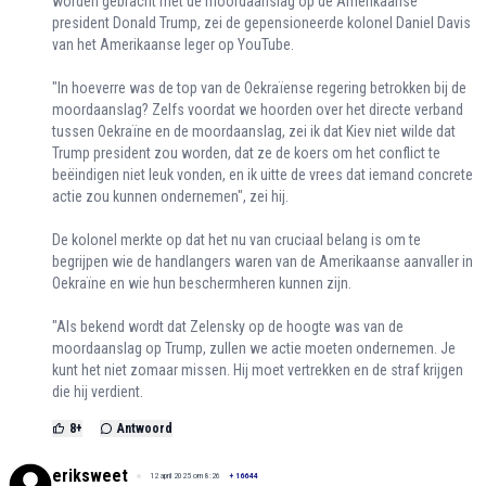
worden gebracht met de moordaanslag op de Amerikaanse
president Donald Trump, zei de gepensioneerde kolonel Daniel Davis
van het Amerikaanse leger op YouTube.
"In hoeverre was de top van de Oekraïense regering betrokken bij de
moordaanslag? Zelfs voordat we hoorden over het directe verband
tussen Oekraïne en de moordaanslag, zei ik dat Kiev niet wilde dat
Trump president zou worden, dat ze de koers om het conflict te
beëindigen niet leuk vonden, en ik uitte de vrees dat iemand concrete
actie zou kunnen ondernemen", zei hij.
De kolonel merkte op dat het nu van cruciaal belang is om te
begrijpen wie de handlangers waren van de Amerikaanse aanvaller in
Oekraïne en wie hun beschermheren kunnen zijn.
"Als bekend wordt dat Zelensky op de hoogte was van de
moordaanslag op Trump, zullen we actie moeten ondernemen. Je
kunt het niet zomaar missen. Hij moet vertrekken en de straf krijgen
die hij verdient.
8
+
Antwoord
eriksweet
12 april 2025 om 8:26
+
16644