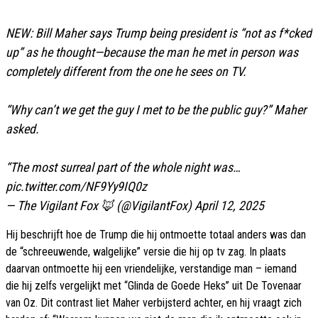
NEW: Bill Maher says Trump being president is “not as f*cked
up” as he thought—because the man he met in person was
completely different from the one he sees on TV.
“Why can’t we get the guy I met to be the public guy?” Maher
asked.
“The most surreal part of the whole night was…
pic.twitter.com/NF9Yy9IQ0z
— The Vigilant Fox 🦊 (@VigilantFox)
April 12, 2025
Hij beschrijft hoe de Trump die hij ontmoette totaal anders was dan
de “schreeuwende, walgelijke” versie die hij op tv zag. In plaats
daarvan ontmoette hij een vriendelijke, verstandige man – iemand
die hij zelfs vergelijkt met “Glinda de Goede Heks” uit De Tovenaar
van Oz. Dit contrast liet Maher verbijsterd achter, en hij vraagt zich