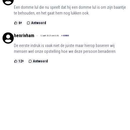
Een domme lul die nu speelt dat hij een domme lul is om zijn baantje
te behouden, en het gaat hem nog lukken ook.
6
+
Antwoord
henrivham
12 april 2025 om 8:08
+
63800
De eerste indruk is vaak niet de juiste maar hierop baseren wij
mensen wel onze opstelling hoe we deze persoon benaderen.
12
+
Antwoord