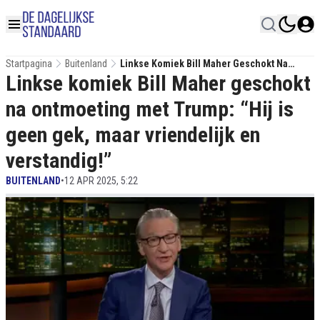
Startpagina
Buitenland
Linkse Komiek Bill Maher Geschokt Na
Linkse komiek Bill Maher geschokt
Ontmoeting Met Trump: “Hij Is Geen Gek,
Maar Vriendelijk En Verstandig!”
na ontmoeting met Trump: “Hij is
geen gek, maar vriendelijk en
verstandig!”
BUITENLAND
•
12 APR 2025, 5:22