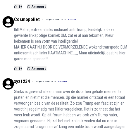
1
+
Antwoord
Cosmopoliet
12 april 2025 om 17:10
+
55326
Bill Maher, extreem links inclusief anti Trump, Eindelijk is deze
gevierde linkspotige komiek OM, zat er al aan tekomen, Kleur
bekennen is een vorm van intelligentie!
MAHER GAAT NU DOOR DE VERMORZELENDE wokend transpedo BLM
antiesemitisch links HAATMACHINE,,,,,, Maar uiteindelijk gaat hij hier
garen mee spinnen!!!
1
+
Antwoord
xyz1234
12 april 2025 om 14:10
+
116507
Slinks is gewend alleen maar over de door hen gehate mensen te
praten en niet met die mensen. Op die manier ontstaat er een totaal
verwrongen beeld van de realiteit. Zo zou Trump een fascist zijn en
wordt hij regelmatig met Hitler vergeleken. Het is zo triest dat het
weer leuk wordt. Op dit forum hebben we ook zo'n Trump hater,
wigmans genaamd. Hij zal het niet zo leuk vinden dat nu ook in
zogenaamd 'progressieve' kring een milde toon wordt aangeslagen