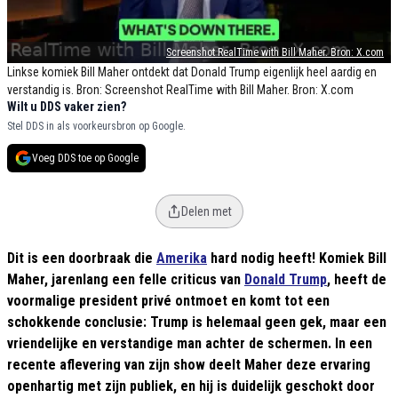
Screenshot RealTime with Bill Maher. Bron: X.com
Linkse komiek Bill Maher ontdekt dat Donald Trump eigenlijk heel aardig en
verstandig is. Bron: Screenshot RealTime with Bill Maher. Bron: X.com
Wilt u DDS vaker zien?
Stel DDS in als voorkeursbron op Google.
Voeg DDS toe op Google
Delen met
Dit is een doorbraak die
Amerika
hard nodig heeft! Komiek Bill
Maher, jarenlang een felle criticus van
Donald Trump
, heeft de
voormalige president privé ontmoet en komt tot een
schokkende conclusie: Trump is helemaal geen gek, maar een
vriendelijke en verstandige man achter de schermen. In een
recente aflevering van zijn show deelt Maher deze ervaring
openhartig met zijn publiek, en hij is duidelijk geschokt door