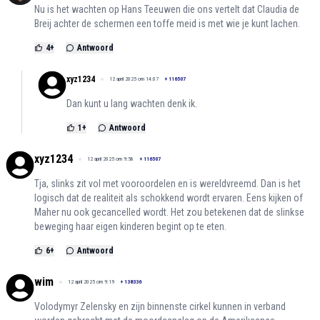
Nu is het wachten op Hans Teeuwen die ons vertelt dat Claudia de
Breij achter de schermen een toffe meid is met wie je kunt lachen.
4
+
Antwoord
xyz1234
12 april 2025 om 14:07
+
116507
Dan kunt u lang wachten denk ik.
1
+
Antwoord
xyz1234
12 april 2025 om 9:58
+
116507
Tja, slinks zit vol met vooroordelen en is wereldvreemd. Dan is het
logisch dat de realiteit als schokkend wordt ervaren. Eens kijken of
Maher nu ook gecancelled wordt. Het zou betekenen dat de slinkse
beweging haar eigen kinderen begint op te eten.
6
+
Antwoord
wim
12 april 2025 om 9:19
+
138336
Volodymyr Zelensky en zijn binnenste cirkel kunnen in verband