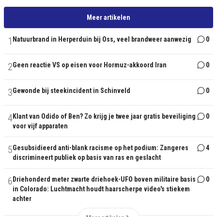
Meer artikelen
1
Natuurbrand in Herperduin bij Oss, veel brandweer aanwezig
0
2
Geen reactie VS op eisen voor Hormuz-akkoord Iran
0
3
Gewonde bij steekincident in Schinveld
0
4
Klant van Odido of Ben? Zo krijg je twee jaar gratis beveiliging
0
voor vijf apparaten
5
Gesubsidieerd anti-blank racisme op het podium: Zangeres
4
discrimineert publiek op basis van ras en geslacht
6
Driehonderd meter zwarte driehoek-UFO boven militaire basis
0
in Colorado: Luchtmacht houdt haarscherpe video's stiekem
achter