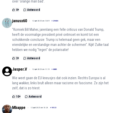
over 'orange man bad'.
0
+
Antwoord
janusx60
12 april 2025 om 13:09
+
29404
"Komiek Bill Maher, jarenlang een felle criticus van Donald Trump,
heeft de voormalige president privé ontmoet en komt tot een
schokkende conclusie: Trump is helemaal geen gek, maar een
vriendelijke en verstandige man achter de schermen". Kijk! Zulke taal
hebben we nodig "tegen" de polarisatie!
3
+
Antwoord
Jasper.V
12 april 2025 om 11:19
+
6881
Wie weet gaan de EU kneusjes dat ook inzien. Rechts Europa is al
lang wakker, links brult alleen maar racisme en fascisme. Ze zijn het
zelf, dat is zo triest.
10
+
Antwoord
Mbappe
12 april 2025 om 10:24
+
93121