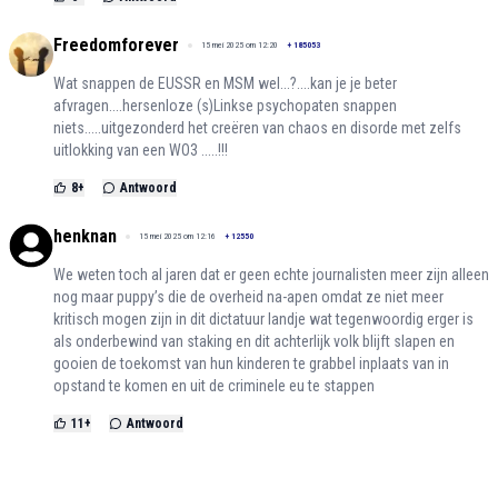
Freedomforever
15 mei 2025 om 12:20
+
185053
Wat snappen de EUSSR en MSM wel...?....kan je je beter
afvragen....hersenloze (s)Linkse psychopaten snappen
niets.....uitgezonderd het creëren van chaos en disorde met zelfs
uitlokking van een WO3 .....!!!
8
+
Antwoord
henknan
15 mei 2025 om 12:16
+
12550
We weten toch al jaren dat er geen echte journalisten meer zijn alleen
nog maar puppy’s die de overheid na-apen omdat ze niet meer
kritisch mogen zijn in dit dictatuur landje wat tegenwoordig erger is
als onderbewind van staking en dit achterlijk volk blijft slapen en
gooien de toekomst van hun kinderen te grabbel inplaats van in
opstand te komen en uit de criminele eu te stappen
11
+
Antwoord