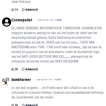
staat Oekraïne.
1
+
Antwoord
Cosmopoliet
15 mei 2025 om 17:03
+
55298
DE LINKSE WOKENDE ANTISEMITISCHE TOKKIESHOW JOURNALISTEN
snappen wowieso weinig tot niks als het buiten de cirkel van het
randstedig kalifaat gebeurt, Kalifa Halalsema beschermt het
palliegeteisem en laat de JODEN aan hun lot over,,,, COPIE VAN
AMSTERDAM anno 1940 - 1945 heeft haar voorkeur,,, kijk uit naar de
razzias en pogroms van de woestijners onder de bezielende regie
van het ANTI-JOODS BESTUUR VAN 020,,,,,,,,, uiteraard met de
verbaasde slissende reactie van HEKS HALASEMA
3
+
Antwoord
dumbfarmer
15 mei 2025 om 12:55
+
112711
ze zijn wat vergeten.... om Poetin weer alle schuld er van in de
schoenen te schuiven meteen. Gewoon een lachwekkende vertoning
die 'journalistiek' van die media.
6
+
Antwoord