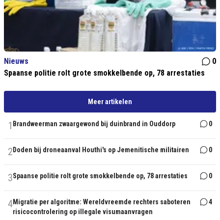
Nieuws
0
Spaanse politie rolt grote smokkelbende op, 78 arrestaties
Meer artikelen
1
Brandweerman zwaargewond bij duinbrand in Ouddorp
0
2
Doden bij droneaanval Houthi's op Jemenitische militairen
0
3
Spaanse politie rolt grote smokkelbende op, 78 arrestaties
0
4
Migratie per algoritme: Wereldvreemde rechters saboteren
4
risicocontrolering op illegale visumaanvragen