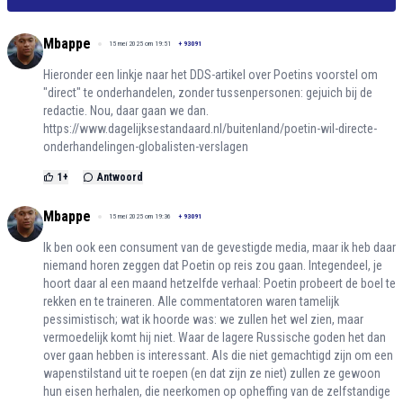
Mbappe
15 mei 2025 om 19:51
+
93091
Hieronder een linkje naar het DDS-artikel over Poetins voorstel om
"direct" te onderhandelen, zonder tussenpersonen: gejuich bij de
redactie. Nou, daar gaan we dan.
https://www.dagelijksestandaard.nl/buitenland/poetin-wil-directe-
onderhandelingen-globalisten-verslagen
1
+
Antwoord
Mbappe
15 mei 2025 om 19:36
+
93091
Ik ben ook een consument van de gevestigde media, maar ik heb daar
niemand horen zeggen dat Poetin op reis zou gaan. Integendeel, je
hoort daar al een maand hetzelfde verhaal: Poetin probeert de boel te
rekken en te traineren. Alle commentatoren waren tamelijk
pessimistisch; wat ik hoorde was: we zullen het wel zien, maar
vermoedelijk komt hij niet. Waar de lagere Russische goden het dan
over gaan hebben is interessant. Als die niet gemachtigd zijn om een
wapenstilstand uit te roepen (en dat zijn ze niet) zullen ze gewoon
hun eisen herhalen, die neerkomen op opheffing van de zelfstandige