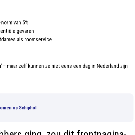
O-norm van 5%
tentiële gevaren
rtdames als roomservice
’ – maar zelf kunnen ze niet eens een dag in Nederland zijn
komen op Schiphol
bers ging, zou dit frontpagina-