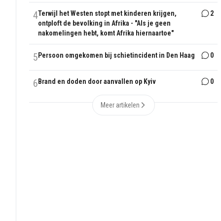
4
Terwijl het Westen stopt met kinderen krijgen,
2
ontploft de bevolking in Afrika - "Als je geen
nakomelingen hebt, komt Afrika hiernaartoe"
5
Persoon omgekomen bij schietincident in Den Haag
0
6
Brand en doden door aanvallen op Kyiv
0
Meer artikelen