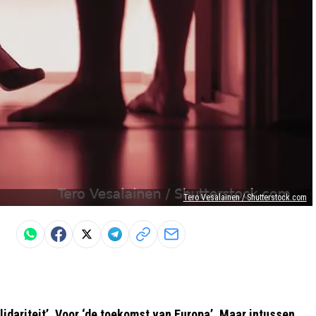
Tero Vesalainen / Shutterstock.com
idariteit’. Voor ‘de toekomst van Europa’. Maar intussen