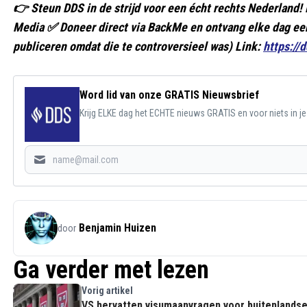
👉 Steun DDS in de strijd voor een écht rechts Nederlan
Media ✅ Doneer direct via BackMe en ontvang elke dag een
publiceren omdat die te controversieel was) Link:
https://
Word lid van onze GRATIS Nieuwsbrief
Krijg ELKE dag het ECHTE nieuws GRATIS en voor niets in j
Benjamin Huizen
door
Ga verder met lezen
Vorig artikel
VS hervatten visumaanvragen voor buitenlands