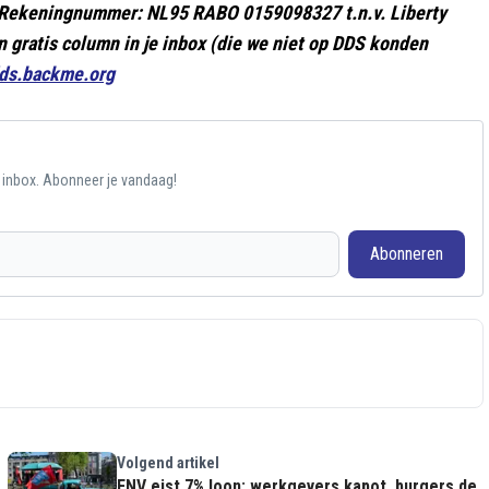
d! Rekeningnummer: NL95 RABO 0159098327 t.n.v. Liberty
 gratis column in je inbox (die we niet op DDS konden
dds.backme.org
e inbox. Abonneer je vandaag!
Abonneren
Volgend artikel
e
FNV eist 7% loon: werkgevers kapot, burgers de