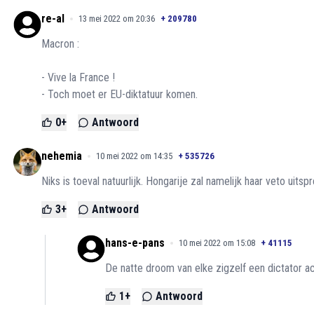
re-al
13 mei 2022 om 20:36
+
209780
Macron :
- Vive la France !
- Toch moet er EU-diktatuur komen.
0
+
Antwoord
nehemia
10 mei 2022 om 14:35
+
535726
Niks is toeval natuurlijk. Hongarije zal namelijk haar veto uit
3
+
Antwoord
hans-e-pans
10 mei 2022 om 15:08
+
41115
De natte droom van elke zigzelf een dictator ac
1
+
Antwoord