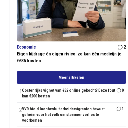
Economie
2
Eigen bijdrage én eigen risico: zo kan één medicijn je
€635 kosten
Meer artikelen
1
Oostenrijks vignet van €32 online gekocht? Deze fout
0
kan €200 kosten
2
VVD hield loonbesluit arbeidsmigranten bewust
1
geheim voor het volk om stemmenverlies te
voorkomen