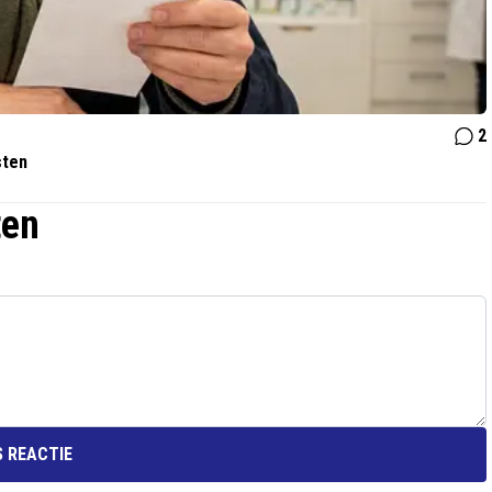
2
sten
ten
 REACTIE