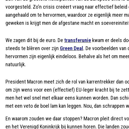
voorgesteld. Zo'n crisis creëert vraag naar effectief belei
aangehaald om te hervormen, waardoor ze eigenlijk meer mac
geweken is krijgt men de afgestane macht en soevereiniteit 
We zagen dit bij de euro. De
transferunie
kwam er deels do
steeds te blèren over zijn
Green Deal
. De voorbeelden van 
hervormen zijn eigenlijk eindeloos. Behalve als het om mee
natuurlijk.
President Macron meet zich de rol van karrentrekker dan ook
om zijn wens voor een (effectief) EU-leger kracht bij te ze
men het wel snel met elkaar eens kunnen worden. Dan schiet
met een veto de boel lam kan leggen. Nou, dan schrappen 
En waarom zouden we daar stoppen? Macron pleit direct voo
en het Verenigd Koninkrijk bij kunnen horen. Die landen 