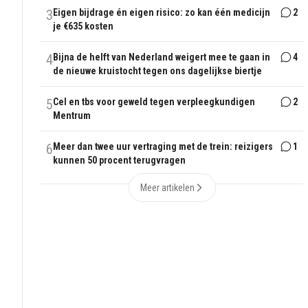
3
Eigen bijdrage én eigen risico: zo kan één medicijn
2
je €635 kosten
4
Bijna de helft van Nederland weigert mee te gaan in
4
de nieuwe kruistocht tegen ons dagelijkse biertje
5
Cel en tbs voor geweld tegen verpleegkundigen
2
Mentrum
6
Meer dan twee uur vertraging met de trein: reizigers
1
kunnen 50 procent terugvragen
Meer artikelen