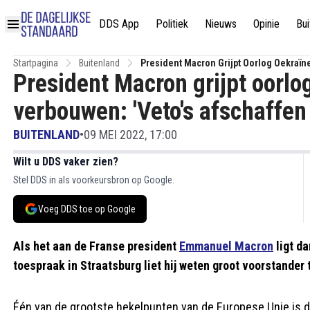
DDS App
Politiek
Nieuws
Opinie
Bui
Startpagina
Buitenland
President Macron Grijpt Oorlog Oekraïn
President Macron grijpt oorlo
verbouwen: 'Veto's afschaffen
BUITENLAND
•
09 MEI 2022, 17:00
Wilt u DDS vaker zien?
Stel DDS in als voorkeursbron op Google.
Voeg DDS toe op Google
Als het aan de Franse president
Emmanuel Macron
ligt da
toespraak in Straatsburg liet hij weten groot voorstander 
Één van de grootste hekelpunten van de Europese Unie is da