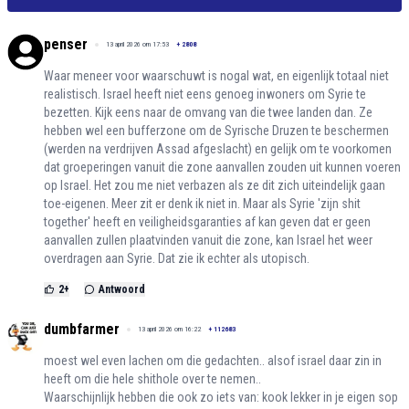
penser
13 april 2026 om 17:53
+
2808
Waar meneer voor waarschuwt is nogal wat, en eigenlijk totaal niet
realistisch. Israel heeft niet eens genoeg inwoners om Syrie te
bezetten. Kijk eens naar de omvang van die twee landen dan. Ze
hebben wel een bufferzone om de Syrische Druzen te beschermen
(werden na verdrijven Assad afgeslacht) en gelijk om te voorkomen
dat groeperingen vanuit die zone aanvallen zouden uit kunnen voeren
op Israel. Het zou me niet verbazen als ze dit zich uiteindelijk gaan
toe-eigenen. Meer zit er denk ik niet in. Maar als Syrie 'zijn shit
together' heeft en veiligheidsgaranties af kan geven dat er geen
aanvallen zullen plaatvinden vanuit die zone, kan Israel het weer
overdragen aan Syrie. Dat zie ik echter als utopisch.
2
+
Antwoord
dumbfarmer
13 april 2026 om 16:22
+
112683
moest wel even lachen om die gedachten.. alsof israel daar zin in
heeft om die hele shithole over te nemen..
Waarschijnlijk hebben die ook zo iets van: kook lekker in je eigen sop