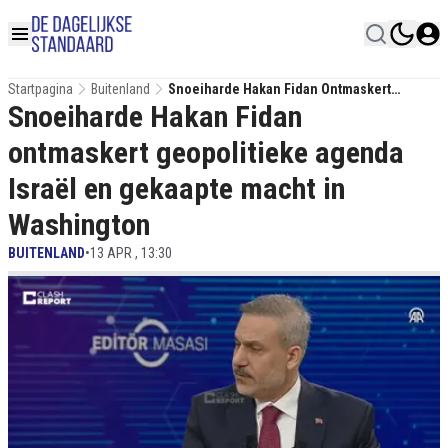
Startpagina
Buitenland
Snoeiharde Hakan Fidan Ontmaskert
Snoeiharde Hakan Fidan
Geopolitieke Agenda Israël En Gekaapte
Macht In Washington
ontmaskert geopolitieke agenda
Israël en gekaapte macht in
Washington
BUITENLAND
•
13 APR , 13:30