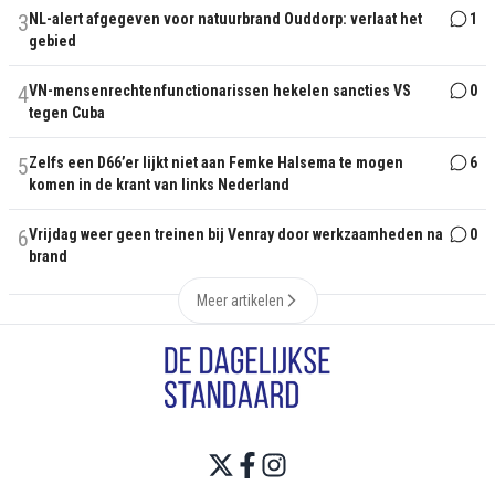
3
NL-alert afgegeven voor natuurbrand Ouddorp: verlaat het
1
gebied
4
VN-mensenrechtenfunctionarissen hekelen sancties VS
0
tegen Cuba
5
Zelfs een D66’er lijkt niet aan Femke Halsema te mogen
6
komen in de krant van links Nederland
6
Vrijdag weer geen treinen bij Venray door werkzaamheden na
0
brand
Meer artikelen