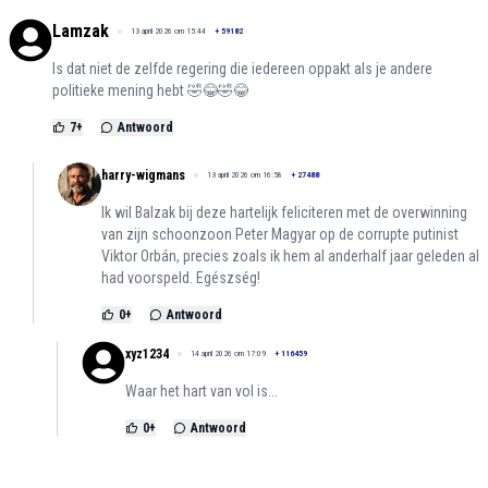
Lamzak
13 april 2026 om 15:44
+
59182
Is dat niet de zelfde regering die iedereen oppakt als je andere
politieke mening hebt 🤣😂🤣😂
7
+
Antwoord
harry-wigmans
13 april 2026 om 16:58
+
27488
Ik wil Balzak bij deze hartelijk feliciteren met de overwinning
van zijn schoonzoon Peter Magyar op de corrupte putinist
Viktor Orbán, precies zoals ik hem al anderhalf jaar geleden al
had voorspeld. Egészség!
0
+
Antwoord
xyz1234
14 april 2026 om 17:09
+
116459
Waar het hart van vol is...
0
+
Antwoord