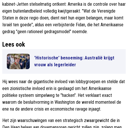
kabinet-Jetten stelselmatig ontkent: Amerika is de controle over haar
eigen buitenlandbeleid volledig kwijtgeraakt. "Wat de Verenigde
Staten in deze regio doen, dient niet hun eigen belangen, maar komt
Israël ten goede", aldus een verbijsterde Fidan, die het Amerikaanse
gedrag "geen rationeel gedragsmodel" noemde.
Lees ook
'Historische' benoeming: Australië krijgt
vrouw als legerleider
Hij wees naar de gigantische invloed van lobbygroepen en stelde dat
een zionistische invloed erin is geslaagd om het Amerikaanse
politieke systeem simpelweg te "hacken". Het verklaart exact
waarom de besluitvorming in Washington de wereld momenteel de
ene na de andere crisis en economische ravage injaagt.
Het zijn waarschuwingen van een strategisch zwaargewicht die in
Den Haag helaas aan dovemansoren gericht zullen zijn, zolang men