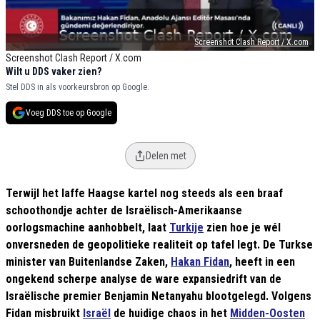
Screenshot Clash Report / X.com
Screenshot Clash Report / X.com
Wilt u DDS vaker zien?
Stel DDS in als voorkeursbron op Google.
Voeg DDS toe op Google
Delen met
Terwijl het laffe Haagse kartel nog steeds als een braaf
schoothondje achter de Israëlisch-Amerikaanse
oorlogsmachine aanhobbelt, laat
Turkije
zien hoe je wél
onversneden de geopolitieke realiteit op tafel legt. De Turkse
minister van Buitenlandse Zaken,
Hakan Fidan
, heeft in een
ongekend scherpe analyse de ware expansiedrift van de
Israëlische premier Benjamin Netanyahu blootgelegd. Volgens
Fidan misbruikt
Israël
de huidige chaos in het
Midden-Oosten