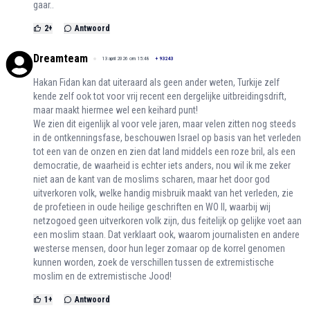
gaar..
2
+
Antwoord
Dreamteam
13 april 2026 om 15:48
+
93243
Hakan Fidan kan dat uiteraard als geen ander weten, Turkije zelf
kende zelf ook tot voor vrij recent een dergelijke uitbreidingsdrift,
maar maakt hiermee wel een keihard punt!
We zien dit eigenlijk al voor vele jaren, maar velen zitten nog steeds
in de ontkenningsfase, beschouwen Israel op basis van het verleden
tot een van de onzen en zien dat land middels een roze bril, als een
democratie, de waarheid is echter iets anders, nou wil ik me zeker
niet aan de kant van de moslims scharen, maar het door god
uitverkoren volk, welke handig misbruik maakt van het verleden, zie
de profetieen in oude heilige geschriften en WO II, waarbij wij
netzogoed geen uitverkoren volk zijn, dus feitelijk op gelijke voet aan
een moslim staan. Dat verklaart ook, waarom journalisten en andere
westerse mensen, door hun leger zomaar op de korrel genomen
kunnen worden, zoek de verschillen tussen de extremistische
moslim en de extremistische Jood!
1
+
Antwoord