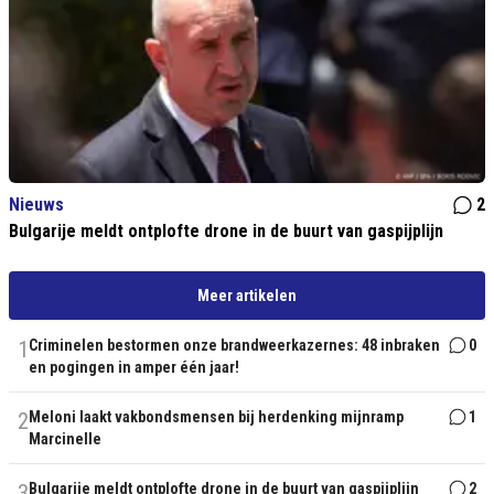
Nieuws
2
Bulgarije meldt ontplofte drone in de buurt van gaspijplijn
Meer artikelen
1
Criminelen bestormen onze brandweerkazernes: 48 inbraken
0
en pogingen in amper één jaar!
2
Meloni laakt vakbondsmensen bij herdenking mijnramp
1
Marcinelle
3
Bulgarije meldt ontplofte drone in de buurt van gaspijplijn
2