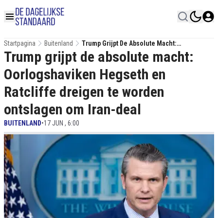
Startpagina
Buitenland
Trump Grijpt De Absolute Macht:
Trump grijpt de absolute macht:
Oorlogshaviken Hegseth En Ratcliffe
Dreigen Te Worden Ontslagen Om Iran-Deal
Oorlogshaviken Hegseth en
Ratcliffe dreigen te worden
ontslagen om Iran-deal
BUITENLAND
•
17 JUN , 6:00