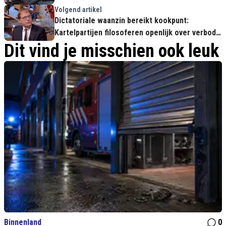
Volgend artikel
Dictatoriale waanzin bereikt kookpunt:
Kartelpartijen filosoferen openlijk over verbod
op Forum voor Democratie
Dit vind je misschien ook leuk
Binnenland
0