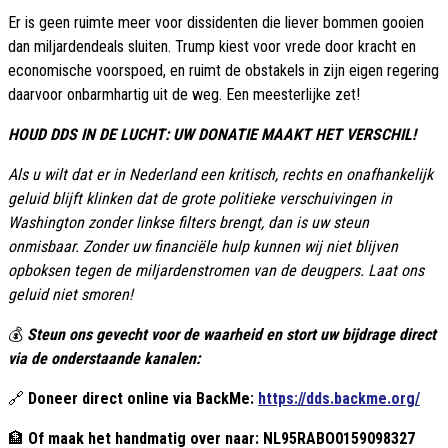
Er is geen ruimte meer voor dissidenten die liever bommen gooien
dan miljardendeals sluiten. Trump kiest voor vrede door kracht en
economische voorspoed, en ruimt de obstakels in zijn eigen regering
daarvoor onbarmhartig uit de weg. Een meesterlijke zet!
HOUD DDS IN DE LUCHT: UW DONATIE MAAKT HET VERSCHIL!
Als u wilt dat er in Nederland een kritisch, rechts en onafhankelijk
geluid blijft klinken dat de grote politieke verschuivingen in
Washington zonder linkse filters brengt, dan is uw steun
onmisbaar. Zonder uw financiële hulp kunnen wij niet blijven
opboksen tegen de miljardenstromen van de deugpers. Laat ons
geluid niet smoren!
💰
Steun ons gevecht voor de waarheid en stort uw bijdrage direct
via de onderstaande kanalen:
🔗
Doneer direct online via BackMe:
https://dds.backme.org/
🏦
Of maak het handmatig over naar:
NL95RABO0159098327