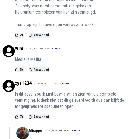
Zelensky was nooit democratisch gekozen.
De uranium complexen van Iran zijn vernietigd.
.
Trump op zijn blauwe ogen vertrouwen is ???
2
+
Antwoord
wim
25 juni 2025 om 8:36
+
138336
Media is Maffia.
5
+
Antwoord
xyz1234
25 juni 2025 om 7:57
+
116516
In dit geval zou ik juist bewijs willen zien van die complete
vernietiging. Ik denk niet dat dit geleverd wordt dus dan blijft de
mogelijkheid tot speculeren open.
7
+
Antwoord
Mbappe
25 juni 2025 om 10:14
+
93140