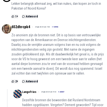
Lekker belangrijk allemaal zeg, wil Iran nukes, dan kopen ze toch in
Pakistan of Noord Korea?
1
+
Antwoord
652dhrcpk4
25 juni 2025 om 7:08
+
16956
Zo anoniem zijn de bronnen niet. Dit is op basis van vertrouwelijke
rapporten van de Amerikaanse en Deense inlichtingendiensten.
Daarbij zou de verrijkte uranium volgens Iran en nu ook volgens de
inlichtingendiensten veilig zijn gesteld. Met name de ingangen
zouden geblokkeerd zijn. Als dit daadwerkelijk het geval is, is de prijs
voor de VS te hoog geweest om een tweede keer aan te vallen (het
aantal diepe bommen zou te veel van de voorraad hebben gevraagd
om een tweede aanval te doen). Dit wordt dus nog spannend. Israël
zal echter dan niet twijfelen om opnieuw aan te vallen.
2
+
Antwoord
LangeFries
25 juni 2025 om 9:53
+
20007
Dezelfde bronnen die beweerden dat Rusland Nordstream
hadden opgeblazen. Vergeten? Dement geworden? Tijd voor