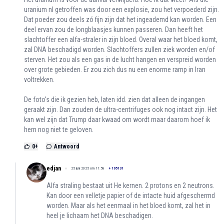
uranium nl getroffen was door een explosie, zou het verpoederd zijn.
Dat poeder zou deels zó fijn zijn dat het ingeademd kan worden. Een
deel ervan zou de longblaasjes kunnen passeren. Dan heeft het
slachtoffer een alfa-straler in zijn bloed. Overal waar het bloed komt,
zal DNA beschadigd worden. Slachtoffers zullen ziek worden en/of
sterven. Het zou als een gas in de lucht hangen en verspreid worden
over grote gebieden. Er zou zich dus nu een enorme ramp in Iran
voltrekken.
De foto's die ik gezien heb, laten idd. zien dat alleen de ingangen
geraakt zijn. Dan zouden de ultra-centrifuges ook nog intact zijn. Het
kan wel zijn dat Trump daar kwaad om wordt maar daarom hoef ik
hem nog niet te geloven.
0
+
Antwoord
edjan
25 juni 2025 om 11:58
+
105131
Alfa straling bestaat uit He kernen. 2 protons en 2 neutrons.
Kan door een velletje papier of de intacte huid afgeschermd
worden. Maar als het eenmaal in het bloed komt, zal het in
heel je lichaam het DNA beschadigen.