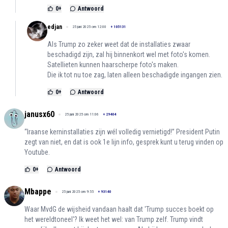
0
+
Antwoord
edjan
25 juni 2025 om 12:00
+
105131
Als Trump zo zeker weet dat de installaties zwaar
beschadigd zijn, zal hij binnenkort wel met foto's komen.
Satellieten kunnen haarscherpe foto's maken.
Die ik tot nu toe zag, laten alleen beschadigde ingangen zien.
0
+
Antwoord
janusx60
25 juni 2025 om 11:06
+
29404
“Iraanse kerninstallaties zijn wél volledig vernietigd!” President Putin
zegt van niet, en dat is ook 1e lijn info, gesprek kunt u terug vinden op
Youtube.
0
+
Antwoord
Mbappe
25 juni 2025 om 9:55
+
93140
Waar MvdG de wijsheid vandaan haalt dat 'Trump succes boekt op
het wereldtoneel'? Ik weet het wel: van Trump zelf. Trump vindt