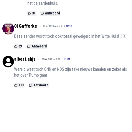
het bejaardenhuis.
3
+
Antwoord
01Gafferke
25 juni 2025 om 6:45
+
91992
Deze zender wordt toch ook totaal geweigerd in het Witte Huis!🇮🇱
2
+
Antwoord
albert.ahjs
25 juni 2025 om 6:35
+
21135
Wereld weet toch CNN en NOS zijn fake nieuws kanalen en zeker als
het over Trump gaat
18
+
Antwoord