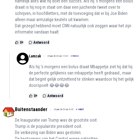
namelijk alles wat hij doet een succes. Als hij 's morgens een bolus
draait is hij nog in staat om daar een juichende tweet over te
schrijven, in hoofdletters, met de toevoeging dat er bij Joe Biden
alleen maar armzalige keutels uit kwamen.
Dat gezegd hebbend moet CNN natuurlijk ook zeggen waar het zijn
informatie vandaan haalt.
0
+
Antwoord
Lamzak
25 juni 2025 om 11:05
+
59212
Als hij 's morgens een bolus draait Mbappetje ziet hij dat hij
de perfecte gelijkenis van mbappetje heeft gedraaid., maar
dat begint gelijk ontzettend te stinken waardoor hij het gelijk
doorspoelt 😂😂😂😂
0
+
Antwoord
Buitenstaander
25 juni 2025 om 9:25
+
14837
De Inauguratie van Trump was de grootste ooit.
Trump is de populairste president ooit.
De verkiezing van Biden was gestolen.
De bestormers van het Capitol waren patriotten