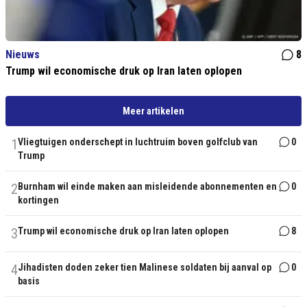
Nieuws
8
Trump wil economische druk op Iran laten oplopen
Meer artikelen
1
Vliegtuigen onderschept in luchtruim boven golfclub van
0
Trump
2
Burnham wil einde maken aan misleidende abonnementen en
0
kortingen
3
Trump wil economische druk op Iran laten oplopen
8
4
Jihadisten doden zeker tien Malinese soldaten bij aanval op
0
basis