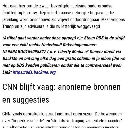
Het gaat hier om de zwaar beveiligde nucleaire ondergrondse
faciliteit bij Fordow, diep in het Iraanse gebergte begraven, die
jarenlang werd beschouwd als vrijwel ondoordringbaar. Maar volgens
Trump en zijn adviseurs is die nu letterlijk weggevaagd.
(Artikel gaat verder onder deze oproep) 👉 Steun DDS in de strijd
voor een écht rechts Nederland! Rekeningnummer:
NL95RABO0159098327 t.n.v. Liberty Media ✅ Doneer direct via
BackMe en ontvang elke dag een gratis column in je inbox (die we
niet op DDS konden publiceren omdat die te controversieel was)
Link:
https://dds.backme.org
CNN blijft vaag: anonieme bronnen
en suggesties
CNN, zoals gebruikelijk, strijdt niet met open vizier. De beweringen
over “beperkte schade” en “slechts vertraging van enkele maanden”
zijn afkomstig van vage inlichtingendiensten en anonieme insiders.