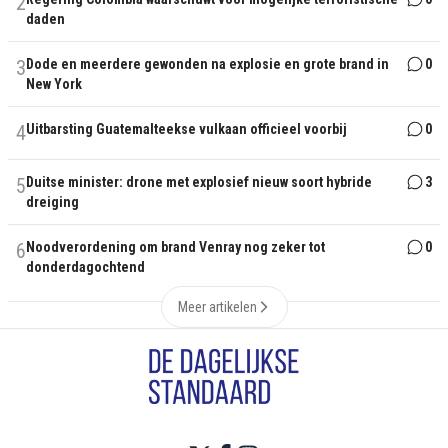
2
daden
3
Dode en meerdere gewonden na explosie en grote brand in
0
New York
4
Uitbarsting Guatemalteekse vulkaan officieel voorbij
0
5
Duitse minister: drone met explosief nieuw soort hybride
3
dreiging
6
Noodverordening om brand Venray nog zeker tot
0
donderdagochtend
Meer artikelen