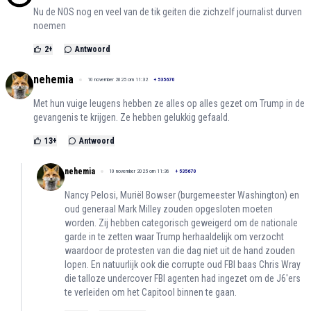
Nu de NOS nog en veel van de tik geiten die zichzelf journalist durven
noemen
2
+
Antwoord
nehemia
10 november 2025 om 11:32
+
535670
Met hun vuige leugens hebben ze alles op alles gezet om Trump in de
gevangenis te krijgen. Ze hebben gelukkig gefaald.
13
+
Antwoord
nehemia
10 november 2025 om 11:36
+
535670
Nancy Pelosi, Muriël Bowser (burgemeester Washington) en
oud generaal Mark Milley zouden opgesloten moeten
worden. Zij hebben categorisch geweigerd om de nationale
garde in te zetten waar Trump herhaaldelijk om verzocht
waardoor de protesten van die dag niet uit de hand zouden
lopen. En natuurlijk ook die corrupte oud FBI baas Chris Wray
die talloze undercover FBI agenten had ingezet om de J6'ers
te verleiden om het Capitool binnen te gaan.