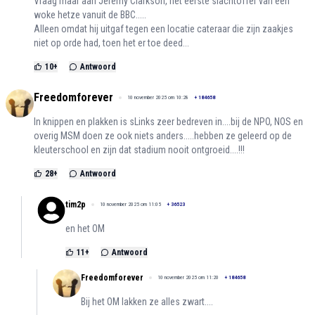
Vraag maar aan Jeremy Clarkson, het eerste slachtoffer van een
woke hetze vanuit de BBC.....
Alleen omdat hij uitgaf tegen een locatie cateraar die zijn zaakjes
niet op orde had, toen het er toe deed...
10
+
Antwoord
Freedomforever
10 november 2025 om 10:28
+
184658
In knippen en plakken is sLinks zeer bedreven in....bij de NPO, NOS en
overig MSM doen ze ook niets anders.....hebben ze geleerd op de
kleuterschool en zijn dat stadium nooit ontgroeid....!!!
28
+
Antwoord
tim2p
10 november 2025 om 11:05
+
36523
en het OM
11
+
Antwoord
Freedomforever
10 november 2025 om 11:20
+
184658
Bij het OM lakken ze alles zwart....