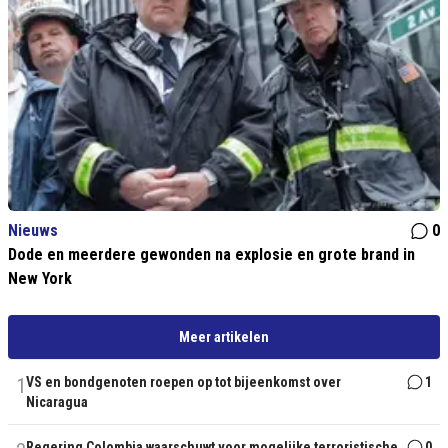
Nieuws
0
Dode en meerdere gewonden na explosie en grote brand in
New York
Meer artikelen
1
VS en bondgenoten roepen op tot bijeenkomst over
1
Nicaragua
Regering Colombia waarschuwt voor mogelijke terroristische
0