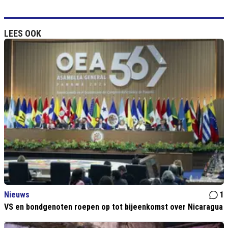
LEES OOK
Nieuws
1
VS en bondgenoten roepen op tot bijeenkomst over Nicaragua