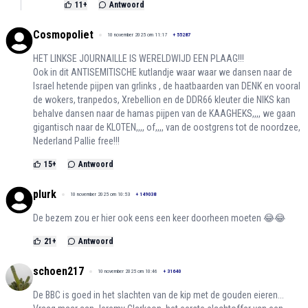
11
+
Antwoord
Cosmopoliet
10 november 2025 om 11:17
+
55287
HET LINKSE JOURNAILLE IS WERELDWIJD EEN PLAAG!!!
Ook in dit ANTISEMITISCHE kutlandje waar waar we dansen naar de
Israel hetende pijpen van grlinks , de haatbaarden van DENK en vooral
de wokers, tranpedos, Xrebellion en de DDR66 kleuter die NIKS kan
behalve dansen naar de hamas pijpen van de KAAGHEKS,,,, we gaan
gigantisch naar de KLOTEN,,,, of,,,, van de oostgrens tot de noordzee,
Nederland Pallie free!!!
15
+
Antwoord
plurk
10 november 2025 om 10:53
+
149038
De bezem zou er hier ook eens een keer doorheen moeten 😂😂
21
+
Antwoord
schoen217
10 november 2025 om 10:46
+
31640
De BBC is goed in het slachten van de kip met de gouden eieren...