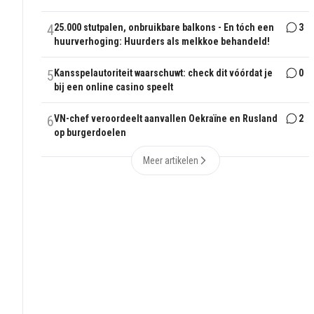
4
25.000 stutpalen, onbruikbare balkons - En tóch een
3
huurverhoging: Huurders als melkkoe behandeld!
5
Kansspelautoriteit waarschuwt: check dit vóórdat je
0
bij een online casino speelt
6
VN-chef veroordeelt aanvallen Oekraïne en Rusland
2
op burgerdoelen
Meer artikelen