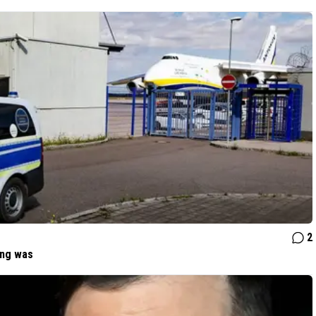
2
ing was