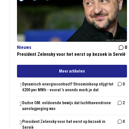
Nieuws
0
President Zelensky voor het eerst op bezoek in Servië
Meer artikelen
1
Dynamisch energiecontract? Stroominkoop stijgt tot
0
€200 per MWh - vooral ’s avonds merk je dat
2
Duitse OM: voldoende bewijs dat luchthavendrone
2
aanslagpoging was
3
President Zelensky voor het eerst op bezoek in
0
Servië