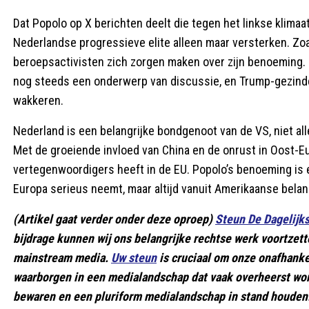
Dat Popolo op X berichten deelt die tegen het linkse klimaat
Nederlandse progressieve elite alleen maar versterken. Zoa
beroepsactivisten zich zorgen maken over zijn benoeming. Ma
nog steeds een onderwerp van discussie, en Trump-gezind
wakkeren.
Nederland is een belangrijke bondgenoot van de VS, niet al
Met de groeiende invloed van China en de onrust in Oost-Eu
vertegenwoordigers heeft in de EU. Popolo’s benoeming is e
Europa serieus neemt, maar altijd vanuit Amerikaanse bela
(Artikel gaat verder onder deze oproep)
Steun De Dagelijk
bijdrage kunnen wij ons belangrijke rechtse werk voortzett
mainstream media.
Uw steun
is cruciaal om onze onafhanke
waarborgen in een medialandschap dat vaak overheerst wo
bewaren en een pluriform medialandschap in stand houden