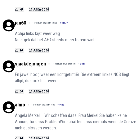
4
+
Antwoord
jan60
14 februari 2025 om 10:36
+
51977
Achja links kijkt weer weg
Nuet gek dat het AFD steeds meer terrein wint
6
+
Antwoord
sjaakdejongen
14 februari 2025 om 8:56
+
3867
En jawel hoor, weer een lichtgetintiër. Die extreem linkse NOS liegt
altijd, dus ook hier weer.
5
+
Antwoord
almo
14 februari 2025 om 7:33
+
9162
Angela Merkel.....Wir schaffen dass. Frau Merkel Sie haben keine
Ahnung fur dass ProblemWir schaffen dass niemals wenn de Grenze
nich geslossen werden.
6
+
Antwoord