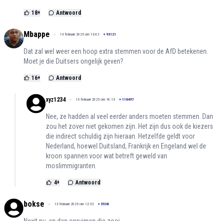
18
+
Antwoord
Mbappe
13 februari 2025 om 13:02
+
93121
Dat zal wel weer een hoop extra stemmen voor de AfD betekenen.
Moet je die Duitsers ongelijk geven?
16
+
Antwoord
xyz1234
13 februari 2025 om 18:13
+
116497
Nee, ze hadden al veel eerder anders moeten stemmen. Dan
zou het zover niet gekomen zijn. Het zijn dus ook de kiezers
die indirect schuldig zijn hieraan. Hetzelfde geldt voor
Nederland, hoewel Duitsland, Frankrijk en Engeland wel de
kroon spannen voor wat betreft geweld van
moslimmigranten.
4
+
Antwoord
bokse
13 februari 2025 om 12:52
+
5538
Nexit nu, en dan opruimen die zooi