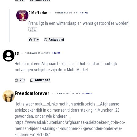
01Gafferke
13 februari 2025 om 13:16
+
91930
Frans ligt in een winterslaap en wenst gestoord te worden!
🇮🇱
11
+
Antwoord
rs
13 februari 2025 om 13:09
+
16226
Het schijnt een Afghaan te zijn die in Duitsland ooit hartelijk
ontvangen schijnt te zijn door Mutti Merkel.
20
+
Antwoord
Freedomforever
13 februari 2025 om 13:09
+
185335
Het is weer raak.....sLinks met hun asieltroetels.....Afghaanse
asielzoeker rijdt in op mensen tijdens staking in München: 28
gewonden, onder wie kinderen....
https://www.ad.nl/buitenland/afghaanse-asielzoeker-rijdt-in-op-
mensen-tijdens-staking-in-munchen-28-gewonden-onder-wie-
kinderen~a1761af8/