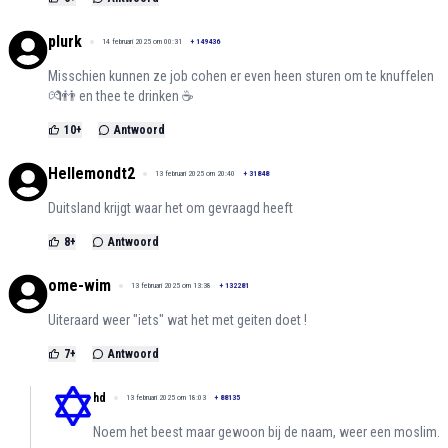
plurk
14 februari 2025 om 00:31
+
149436
Misschien kunnen ze job cohen er even heen sturen om te knuffelen
💏👬 en thee te drinken ☕️
10
+
Antwoord
Hellemondt2
13 februari 2025 om 20:40
+
31848
Duitsland krijgt waar het om gevraagd heeft
8
+
Antwoord
ome-wim
13 februari 2025 om 13:38
+
132281
Uiteraard weer "iets" wat het met geiten doet !
7
+
Antwoord
hd
13 februari 2025 om 18:03
+
88135
Noem het beest maar gewoon bij de naam, weer een moslim.