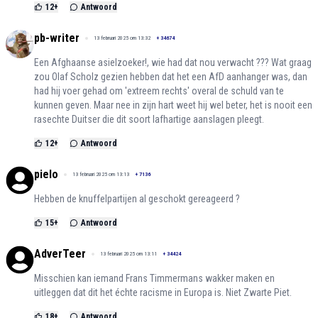
12
+
Antwoord
pb-writer
13 februari 2025 om 13:32
+
34674
Een Afghaanse asielzoeker!, wie had dat nou verwacht ??? Wat graag
zou Olaf Scholz gezien hebben dat het een AfD aanhanger was, dan
had hij voer gehad om 'extreem rechts' overal de schuld van te
kunnen geven. Maar nee in zijn hart weet hij wel beter, het is nooit een
rasechte Duitser die dit soort lafhartige aanslagen pleegt.
12
+
Antwoord
pielo
13 februari 2025 om 13:13
+
7136
Hebben de knuffelpartijen al geschokt gereageerd ?
15
+
Antwoord
AdverTeer
13 februari 2025 om 13:11
+
34424
Misschien kan iemand Frans Timmermans wakker maken en
uitleggen dat dit het échte racisme in Europa is. Niet Zwarte Piet.
18
+
Antwoord