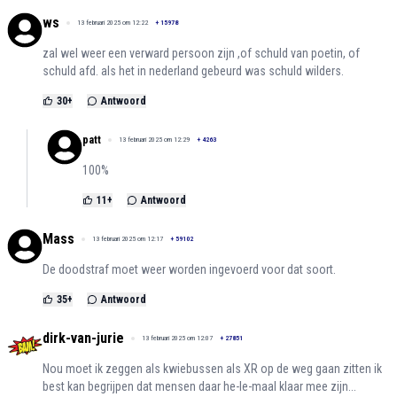
ws
13 februari 2025 om 12:22
+
15978
zal wel weer een verward persoon zijn ,of schuld van poetin, of
schuld afd. als het in nederland gebeurd was schuld wilders.
30
+
Antwoord
patt
13 februari 2025 om 12:29
+
4263
100%
11
+
Antwoord
Mass
13 februari 2025 om 12:17
+
59102
De doodstraf moet weer worden ingevoerd voor dat soort.
35
+
Antwoord
dirk-van-jurie
13 februari 2025 om 12:07
+
27851
Nou moet ik zeggen als kwiebussen als XR op de weg gaan zitten ik
best kan begrijpen dat mensen daar he-le-maal klaar mee zijn...