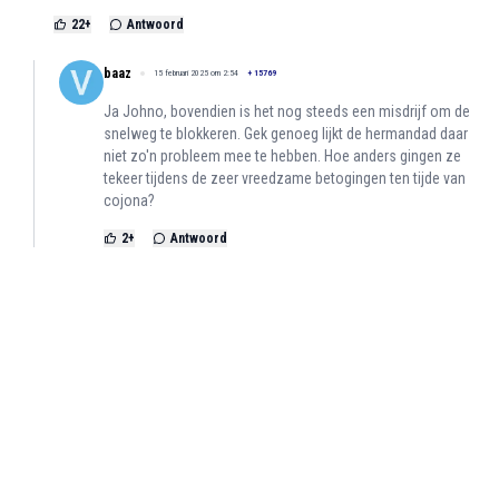
22
+
Antwoord
baaz
15 februari 2025 om 2:54
+
15769
Ja Johno, bovendien is het nog steeds een misdrijf om de
snelweg te blokkeren. Gek genoeg lijkt de hermandad daar
niet zo'n probleem mee te hebben. Hoe anders gingen ze
tekeer tijdens de zeer vreedzame betogingen ten tijde van
cojona?
2
+
Antwoord