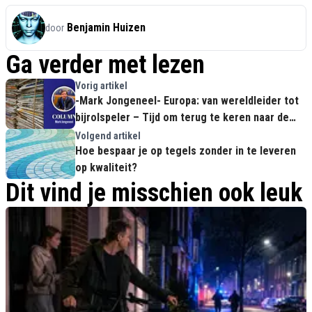
Benjamin Huizen
door
Ga verder met lezen
Vorig artikel
-Mark Jongeneel- Europa: van wereldleider tot
bijrolspeler – Tijd om terug te keren naar de
kracht van concurrerende natiestaten - Make
Volgend artikel
Europe Great Again!
Hoe bespaar je op tegels zonder in te leveren
op kwaliteit?
Dit vind je misschien ook leuk