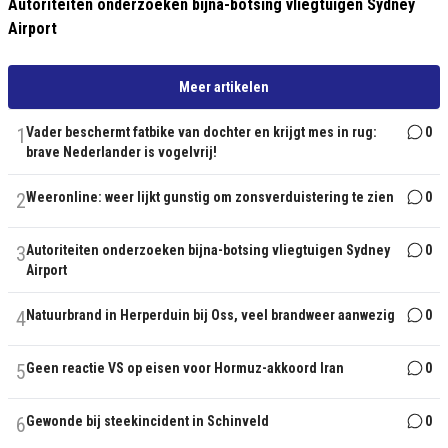
Autoriteiten onderzoeken bijna-botsing vliegtuigen Sydney
Airport
Meer artikelen
1
Vader beschermt fatbike van dochter en krijgt mes in rug:
0
brave Nederlander is vogelvrij!
2
Weeronline: weer lijkt gunstig om zonsverduistering te zien
0
3
Autoriteiten onderzoeken bijna-botsing vliegtuigen Sydney
0
Airport
4
Natuurbrand in Herperduin bij Oss, veel brandweer aanwezig
0
5
Geen reactie VS op eisen voor Hormuz-akkoord Iran
0
6
Gewonde bij steekincident in Schinveld
0