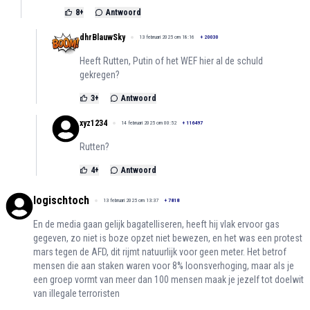
8
+
Antwoord
dhrBlauwSky
13 februari 2025 om 18:16
+
20030
Heeft Rutten, Putin of het WEF hier al de schuld
gekregen?
3
+
Antwoord
xyz1234
14 februari 2025 om 00:52
+
116497
Rutten?
4
+
Antwoord
logischtoch
13 februari 2025 om 13:37
+
7818
En de media gaan gelijk bagatelliseren, heeft hij vlak ervoor gas
gegeven, zo niet is boze opzet niet bewezen, en het was een protest
mars tegen de AFD, dit rijmt natuurlijk voor geen meter. Het betrof
mensen die aan staken waren voor 8% loonsverhoging, maar als je
een groep vormt van meer dan 100 mensen maak je jezelf tot doelwit
van illegale terroristen