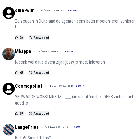
ome-wim
14 februari 2025 om 19:32
+
132281
Ze zouden in Duitsland de agenten eens beter moeten leren schieten
!
3
+
Antwoord
Mbappe
14 februari 2025 om 15:22
+
93121
Ik denk wel dat die vent zijn rijbewijs moet inleveren.
4
+
Antwoord
Cosmopoliet
14 februari 2025 om 11:45
+
55312
VERWARDE WOESTIJNERS,,,,,,,,,, die schaffen das, DENK ziet dat het
goed is
5
+
Antwoord
LangeFries
14 februari 2025 om 11:01
+
20007
Hallo!? Siem? Tetris?