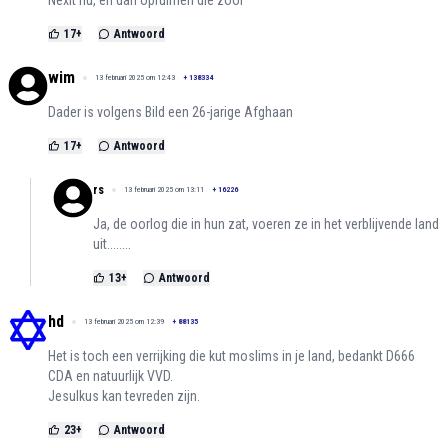
17
+
Antwoord
wim
13 februari 2025 om 12:43
+
138334
Dader is volgens Bild een 26-jarige Afghaan
17
+
Antwoord
rs
13 februari 2025 om 13:11
+
16226
Ja, de oorlog die in hun zat, voeren ze in het verblijvende land
uit........
13
+
Antwoord
hd
13 februari 2025 om 12:39
+
88135
Het is toch een verrijking die kut moslims in je land, bedankt D666
CDA en natuurlijk VVD.
Jesulkus kan tevreden zijn.
23
+
Antwoord