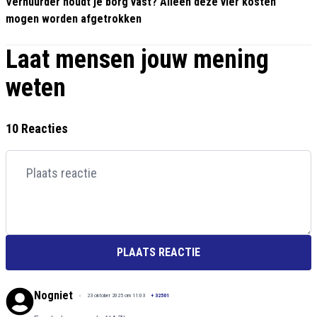
Verhuurder houdt je borg vast? Alleen deze vier kosten
mogen worden afgetrokken
Laat mensen jouw mening
weten
10 Reacties
PLAATS REACTIE
Nogniet
23 oktober 2025 om 11:03
+
32501