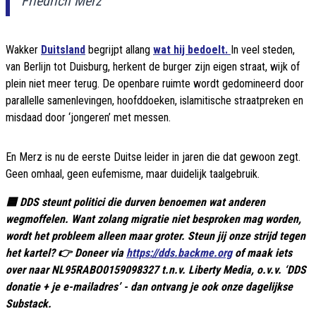
Friedrich Merz
Wakker
Duitsland
begrijpt allang
wat hij bedoelt.
In veel steden,
van Berlijn tot Duisburg, herkent de burger zijn eigen straat, wijk of
plein niet meer terug. De openbare ruimte wordt gedomineerd door
parallelle samenlevingen, hoofddoeken, islamitische straatpreken en
misdaad door ‘jongeren’ met messen.
En Merz is nu de eerste Duitse leider in jaren die dat gewoon zegt.
Geen omhaal, geen eufemisme, maar duidelijk taalgebruik.
🟦 DDS steunt politici die durven benoemen wat anderen
wegmoffelen. Want zolang migratie niet besproken mag worden,
wordt het probleem alleen maar groter. Steun jij onze strijd tegen
het kartel? 👉 Doneer via
https://dds.backme.org
of maak iets
over naar NL95RABO0159098327 t.n.v. Liberty Media, o.v.v. ‘DDS
donatie + je e-mailadres’ - dan ontvang je ook onze dagelijkse
Substack.