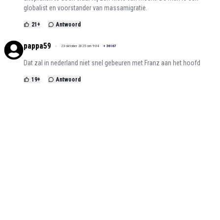
globalist en voorstander van massamigratie.
21
+
Antwoord
pappa59
23 oktober 2025 om 9:04
+
36167
Dat zal in nederland niet snel gebeuren met Franz aan het hoofd
19
+
Antwoord