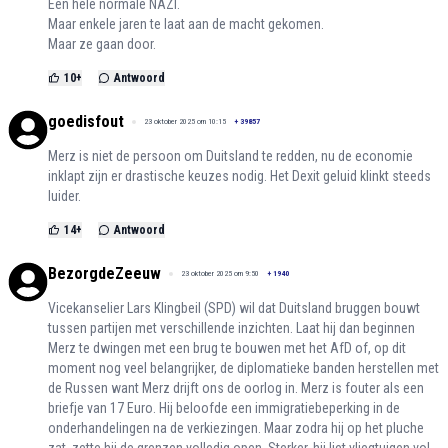
Een hele normale NAZI.
Maar enkele jaren te laat aan de macht gekomen.
Maar ze gaan door.
10
+
Antwoord
goedisfout
23 oktober 2025 om 10:15
+
39857
Merz is niet de persoon om Duitsland te redden, nu de economie
inklapt zijn er drastische keuzes nodig. Het Dexit geluid klinkt steeds
luider.
14
+
Antwoord
BezorgdeZeeuw
23 oktober 2025 om 9:50
+
1940
Vicekanselier Lars Klingbeil (SPD) wil dat Duitsland bruggen bouwt
tussen partijen met verschillende inzichten. Laat hij dan beginnen
Merz te dwingen met een brug te bouwen met het AfD of, op dit
moment nog veel belangrijker, de diplomatieke banden herstellen met
de Russen want Merz drijft ons de oorlog in. Merz is fouter als een
briefje van 17 Euro. Hij beloofde een immigratiebeperking in de
onderhandelingen na de verkiezingen. Maar zodra hij op het pluche