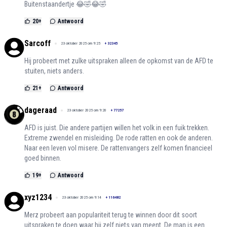
Buitenstaandertje 😂🤣😂🤣
20
+
Antwoord
Sarcoff
23 oktober 2025 om 9:25
+
32345
Hij probeert met zulke uitspraken alleen de opkomst van de AFD te
stuiten, niets anders.
21
+
Antwoord
dageraad
23 oktober 2025 om 9:20
+
77257
AFD is juist. Die andere partijen willen het volk in een fuik trekken.
Extreme zwendel en misleiding. De rode ratten en ook de anderen.
Naar een leven vol misere. De rattenvangers zelf komen financieel
goed binnen.
19
+
Antwoord
xyz1234
23 oktober 2025 om 9:14
+
116482
Merz probeert aan populariteit terug te winnen door dit soort
uitspraken te doen waar hij zelf niets van meent. De man is een