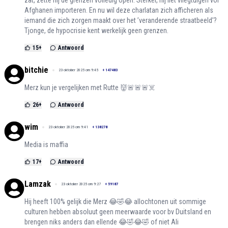
zat, zette hij de grenzen volledig open. Sterker, hij liet vliegtuigen vol
Afghanen importeren. En nu wil deze charlatan zich afficheren als
iemand die zich zorgen maakt over het ’veranderende straatbeeld’?
Tjonge, de hypocrisie kent werkelijk geen grenzen.
15
+
Antwoord
bitchie
23 oktober 2025 om 9:45
+
147483
Merz kun je vergelijken met Rutte 👹🚨🚨🚨☠️
26
+
Antwoord
wim
23 oktober 2025 om 9:41
+
138278
Media is maffia
17
+
Antwoord
Lamzak
23 oktober 2025 om 9:27
+
59187
Hij heeft 100% gelijk die Merz 😂🤣😂 allochtonen uit sommige
culturen hebben absoluut geen meerwaarde voor bv Duitsland en
brengen niks anders dan ellende 😂🤣😂🤣 of niet Ali