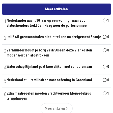
Meer artikelen
1
Nederlander wacht 10 jaar op een woning, maar voor
1
statushouders trekt Den Haag wéér de portemonnee
2
Italië wil grenscontroles niet intrekken na dreigement Spanje
0
3
Verhuurder houdt je borg vast? Alleen deze vier kosten
0
mogen worden afgetrokken
4
Waterschap Rijnland pakt twee dijken met scheuren aan
0
5
Nederland stuurt militairen naar oefening in Groenland
0
6
Extra maatregelen moeten vrachtverkeer Merwedebrug
1
terugdringen
Meer artikelen