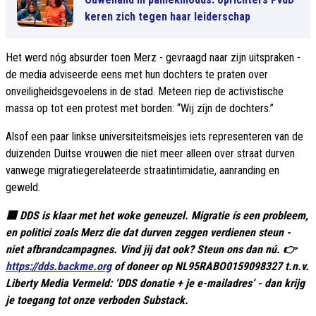
keren zich tegen haar leiderschap
Het werd nóg absurder toen Merz - gevraagd naar zijn uitspraken -
de media adviseerde eens met hun dochters te praten over
onveiligheidsgevoelens in de stad. Meteen riep de activistische
massa op tot een protest met borden: “Wij zíjn de dochters.”
Alsof een paar linkse universiteitsmeisjes iets representeren van de
duizenden Duitse vrouwen die niet meer alleen over straat durven
vanwege migratiegerelateerde straatintimidatie, aanranding en
geweld.
🟥 DDS is klaar met het woke geneuzel. Migratie ís een probleem,
en politici zoals Merz die dat durven zeggen verdienen steun -
niet afbrandcampagnes. Vind jij dat ook? Steun ons dan nú. 👉
https://dds.backme.org
of doneer op NL95RABO0159098327 t.n.v.
Liberty Media Vermeld: ‘DDS donatie + je e-mailadres’ - dan krijg
je toegang tot onze verboden Substack.