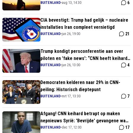
6
BUITENLAND
•
aug 13, 14:30
CIA bevestigt: Trump had gelijk – nucleaire
installaties Iran compleet vernietigd
21
BUITENLAND
•
jun 26, 19:00
Trump kondigt persconferentie aan over
piloten en 'fake news': “CNN heeft keihard
gelogen”
4
BUITENLAND
•
jun 26, 13:00
Democraten kelderen naar 29% in CNN-
peiling: Historisch dieptepunt
7
BUITENLAND
•
mrt 17, 13:30
Afgang! CNN keihard betrapt op maken
nepnieuws Syrië: 'Bevrijde' gevangene was
Assad-crimineel
17
BUITENLAND
•
dec 17, 12:00