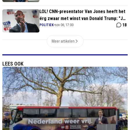
LOL! CNN-presentator Van Jones heeft het
érg zwaar met winst van Donald Trump: "Je
transkind is gebruikt als springplank!"
18
POLITIEK
•
nov 06, 17:00
Meer artikelen
LEES OOK