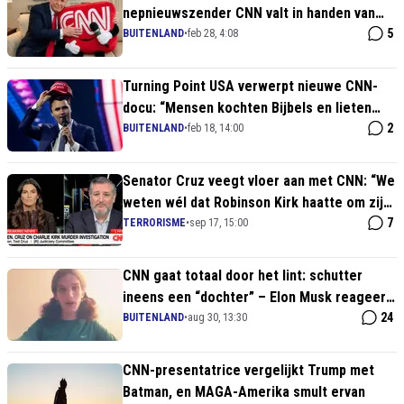
nepnieuwszender CNN valt in handen van
conservatieve miljardair
5
BUITENLAND
•
feb 28, 4:08
Turning Point USA verwerpt nieuwe CNN-
docu: “Mensen kochten Bijbels en lieten
zich dopen!”
2
BUITENLAND
•
feb 18, 14:00
Senator Cruz veegt vloer aan met CNN: “We
weten wél dat Robinson Kirk haatte om zijn
conservatieve ideeën”
7
TERRORISME
•
sep 17, 15:00
CNN gaat totaal door het lint: schutter
ineens een “dochter” – Elon Musk reageert
keihard
24
BUITENLAND
•
aug 30, 13:30
CNN-presentatrice vergelijkt Trump met
Batman, en MAGA-Amerika smult ervan